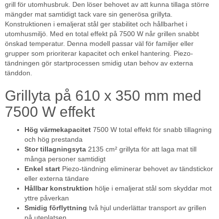
grill för utomhusbruk. Den löser behovet av att kunna tillaga större
mängder mat samtidigt tack vare sin generösa grillyta.
Konstruktionen i emaljerat stål ger stabilitet och hållbarhet i
utomhusmiljö. Med en total effekt på 7500 W når grillen snabbt
önskad temperatur. Denna modell passar väl för familjer eller
grupper som prioriterar kapacitet och enkel hantering. Piezo-
tändningen gör startprocessen smidig utan behov av externa
tänddon.
Grillyta på 610 x 350 mm med
7500 W effekt
Hög värmekapacitet
7500 W total effekt för snabb tillagning
och hög prestanda
Stor tillagningsyta
2135 cm² grillyta för att laga mat till
många personer samtidigt
Enkel start
Piezo-tändning eliminerar behovet av tändstickor
eller externa tändare
Hållbar konstruktion
hölje i emaljerat stål som skyddar mot
yttre påverkan
Smidig förflyttning
två hjul underlättar transport av grillen
på uteplatsen