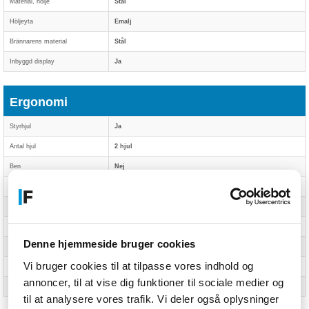
Material, hölje
Stål
Höljeyta
Emalj
Brännarens material
Stål
Inbyggd display
Ja
Ergonomi
Styrhjul
Ja
Antal hjul
2 hjul
Ben
Nej
Antal hyllor
2 galler
Varmhållningsgallret
Nej
Rotisserie
Nej
Denne hjemmeside bruger cookies
Lätt att rengöra
Ja
Vi bruger cookies til at tilpasse vores indhold og
Kontrolltyp
Rotations-
annoncer, til at vise dig funktioner til sociale medier og
Tittfönster
Nej
til at analysere vores trafik. Vi deler også oplysninger