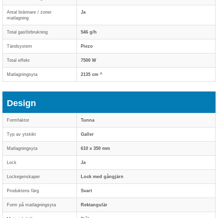
Antal brännare / zoner
Ja
matlagning
Total gasförbrukning
546 g/h
Tändsystem
Piezo
Total effekt
7500 W
Matlagningsyta
2135 cm ^
Design
Formfaktor
Tunna
Typ av ytskikt
Galler
Matlagningsyta
610 x 350 mm
Lock
Ja
Lockegenskaper
Lock med gångjärn
Produktens färg
Svart
Form på matlagningsyta
Rektangulär