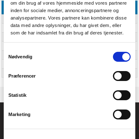
om din brug af vores hjemmeside med vores partnere
Vikt & dimension
inden for sociale medier, annonceringspartnere og
analysepartnere. Vores partnere kan kombinere disse
Bredd
1242 mm
data med andre oplysninger, du har givet dem, eller
Djup
550 mm
som de har indsamlet fra din brug af deres tjenester.
Höjd
1350 mm
Vikta djup
53 cm
Samtykkevalg
Hopvikta bredden
91 cm
Nødvendig
Vikta höjd
108 cm
Vikt
27 kg
Præferencer
Statistik
Allmänna frågor:
Marketing
kundservice@fcomputer.se
Service- och reklamationsavdelningen: