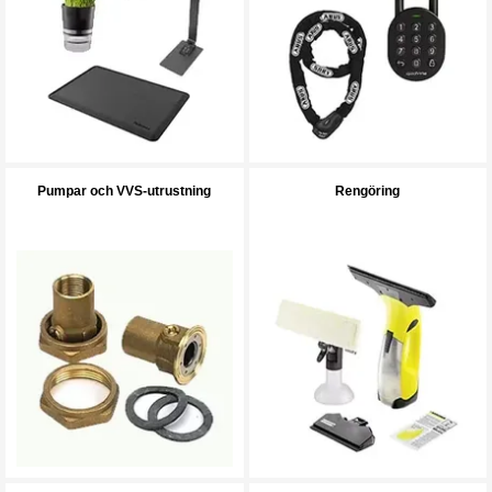
Pumpar och VVS-utrustning
Rengöring