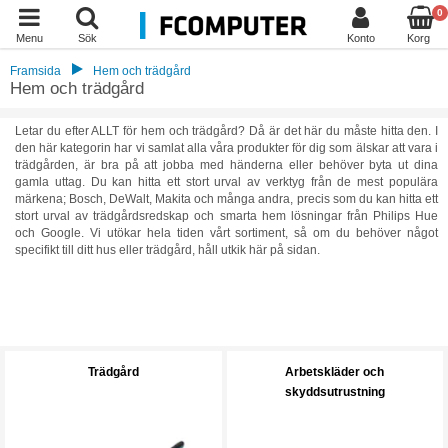
0
Menu
Sök
Konto
Korg
Framsida
Hem och trädgård
Hem och trädgård
Letar du efter ALLT för hem och trädgård? Då är det här du måste hitta den. I
den här kategorin har vi samlat alla våra produkter för dig som älskar att vara i
trädgården, är bra på att jobba med händerna eller behöver byta ut dina
gamla uttag. Du kan hitta ett stort urval av verktyg från de mest populära
märkena; Bosch, DeWalt, Makita och många andra, precis som du kan hitta ett
stort urval av trädgårdsredskap och smarta hem lösningar från Philips Hue
och Google. Vi utökar hela tiden vårt sortiment, så om du behöver något
specifikt till ditt hus eller trädgård, håll utkik här på sidan.
Trädgård
Arbetskläder och
skyddsutrustning