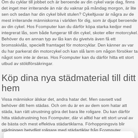
Om du cyklar till jobbet och är beroende av din cykel varje dag, finns
det inget mer irriterande än när du vaknar på måndag morgon, är lite
sen och sedan har din cykel blivit stulen? Cykeltjuvar är några av de
mest irriterande människorna i världen för dig, som är djupt beroende
av din cykel. Hos Fcomputer kan du därför köpa starka kedjor med
integrerat lås, som både fungerar till din cykel, skoter eller motorcykel.
Behöver du en annan typ av lås kan du givetvis även få ett
bromsskivlås, speciellt framtaget för motorcyklar. Den känner av var
du har parkerat din motorcykel och kan slå larm om någon försöker ta
något som inte är deras. Hos Fcomputer kan du därför hitta ett stort
utbud av stöldförsäkringar.
Köp dina nya städmaterial till ditt
hem
Vissa människor älskar det, andra hatar det. Men oavsett vad
behöver ditt hem städas. Och om du är en av dem som hatar att
städa, kan rätt utrustning göra det bara lite roligare. Du kan därför
hitta städutrustning hos Fcomputer, där vi alltid har ett stort urval av
de bästa och mest effektiva städartiklarna. Förhoppningsvis blir
städningen betydligt roligare med städartiklar från Fcomputer.