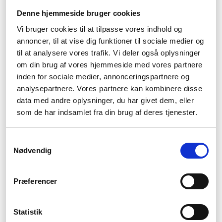
Material: Smörgåsmaskiner är gjorda av olika material,
Denne hjemmeside bruger cookies
inklusive rostfritt stål och plast. Vill du ha en korvbakare
som är hållbar och lätt att rengöra rekommenderar vi en
Vi bruger cookies til at tilpasse vores indhold og
korvbakare av rostfritt stål.
annoncer, til at vise dig funktioner til sociale medier og
til at analysere vores trafik. Vi deler også oplysninger
Säkerhetsfunktioner: Säkerhetsfunktioner är viktiga när du
använder en smörgåsmaskin, eftersom bladet kan vara
om din brug af vores hjemmeside med vores partnere
vasst. Se till att välja en smörgåsmaskin som har ett
inden for sociale medier, annonceringspartnere og
säkerhetslås och en skyddskåpa som täcker bladet när
analysepartnere. Vores partnere kan kombinere disse
maskinen inte används.
data med andre oplysninger, du har givet dem, eller
Ljudnivå: Vissa brödrostar kan vara bullriga när de
som de har indsamlet fra din brug af deres tjenester.
används. Om du vill ha en smörgåsmaskin som inte låter
för mycket, välj en modell som har låg decibel.
Samtykkevalg
Pris: Priset på en smörgåsmaskin varierar beroende på
Nødvendig
märke, modell och funktioner. Om du bara använder
brödrosten ibland kan det räcka med en billigare modell.
Om du däremot använder kallköttsmaskinen ofta
Præferencer
rekommenderar vi en modell av högre kvalitet, även om
den kan vara dyrare.
Statistik