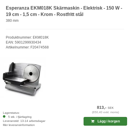
Esperanza EKM018K Skärmaskin - Elektrisk - 150 W -
19 cm - 1,5 cm - Krom - Rostfritt stål
380 mm
Produktnummer: EKM018K
EAN: 5901299930434
Artikelnummer: F20474568
813,-
SEK
(650,40 exkl. moms)
Lagerstatus:
5 stk. i fjärrlagring
Leveranstid: 13-14 arbetsdagar
Lägg i korgen
Mer leveransinformation