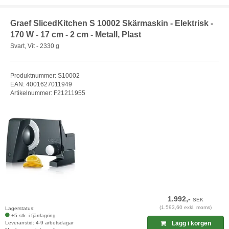
Graef SlicedKitchen S 10002 Skärmaskin - Elektrisk -
170 W - 17 cm - 2 cm - Metall, Plast
Svart, Vit - 2330 g
Produktnummer: S10002
EAN: 4001627011949
Artikelnummer: F21211955
1.992,-
SEK
(1.593,60 exkl. moms)
Lagerstatus:
+5 stk. i fjärrlagring
Leveranstid: 4-9 arbetsdagar
Lägg i korgen