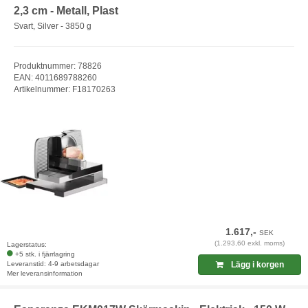
2,3 cm - Metall, Plast
Svart, Silver - 3850 g
Produktnummer: 78826
EAN: 4011689788260
Artikelnummer: F18170263
1.617,-
SEK
(1.293,60 exkl. moms)
Lagerstatus:
+5 stk. i fjärrlagring
Leveranstid: 4-9 arbetsdagar
Lägg i korgen
Mer leveransinformation