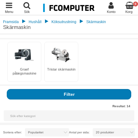
0
Menu
Sök
Konto
Korg
Framsida
Hushåll
Köksutrustning
Skärmaskin
Skärmaskin
Graef
Tristar skärmaskin
pålægsmaskine
Filter
Resultat:
14
Sortera efter:
Antal per sida: