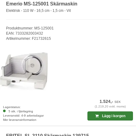
Emerio MS-125001 Skärmaskin
Elektrisk - 110 W - 16,5 cm - 1,5 cm - Vit
Produktnummer: MS-125001
EAN: 7333282003432
Artikelnummer: F21732615
1.524,-
SEK
(1.219,20 exkl. moms)
Lagerstatus:
5 stk. i fjärrlagring
Leveranstid: 4-9 arbetsdagar
Lägg i korgen
Mer leveransinformation
FRITEL SL 3110 Skärmaskin 139715