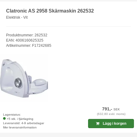
Clatronic AS 2958 Skärmaskin 262532
Elektrisk - Vit
Produktnummer: 262532
EAN: 4006160625325
Artikelnummer: F17242685
791,-
SEK
(632,80 exkl. moms)
Lagerstatus:
+5 stk. i fjärrlagring
Leveranstid: 4-9 arbetsdagar
Lägg i korgen
Mer leveransinformation