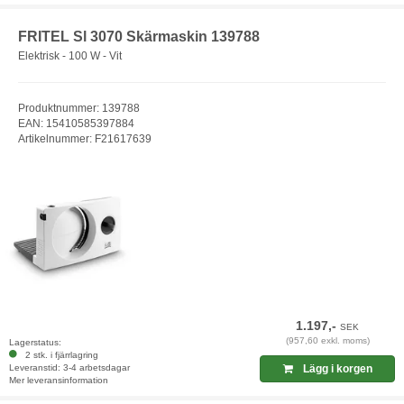
FRITEL Sl 3070 Skärmaskin 139788
Elektrisk - 100 W - Vit
Produktnummer: 139788
EAN: 15410585397884
Artikelnummer: F21617639
1.197,-
SEK
(957,60 exkl. moms)
Lagerstatus:
2 stk. i fjärrlagring
Leveranstid: 3-4 arbetsdagar
Lägg i korgen
Mer leveransinformation