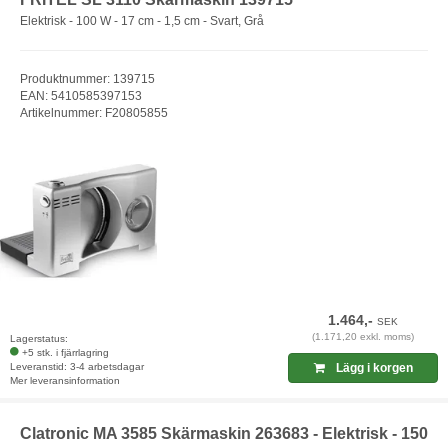
Elektrisk - 100 W - 17 cm - 1,5 cm - Svart, Grå
Produktnummer: 139715
EAN: 5410585397153
Artikelnummer: F20805855
1.464,-
SEK
(1.171,20 exkl. moms)
Lagerstatus:
+5 stk. i fjärrlagring
Leveranstid: 3-4 arbetsdagar
Lägg i korgen
Mer leveransinformation
Clatronic MA 3585 Skärmaskin 263683 - Elektrisk - 150