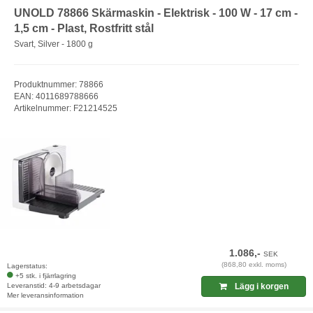
UNOLD 78866 Skärmaskin - Elektrisk - 100 W - 17 cm -
1,5 cm - Plast, Rostfritt stål
Svart, Silver - 1800 g
Produktnummer: 78866
EAN: 4011689788666
Artikelnummer: F21214525
1.086,-
SEK
(868,80 exkl. moms)
Lagerstatus:
+5 stk. i fjärrlagring
Leveranstid: 4-9 arbetsdagar
Lägg i korgen
Mer leveransinformation