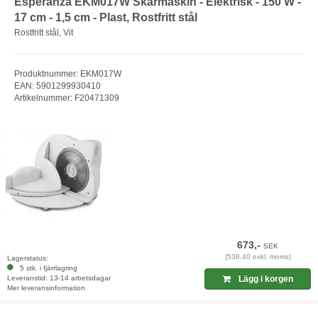
Esperanza EKM017W Skärmaskin - Elektrisk - 150 W -
17 cm - 1,5 cm - Plast, Rostfritt stål
Rostfritt stål, Vit
Produktnummer: EKM017W
EAN: 5901299930410
Artikelnummer: F20471309
673,-
SEK
(538,40 exkl. moms)
Lagerstatus:
5 stk. i fjärrlagring
Leveranstid: 13-14 arbetsdagar
Lägg i korgen
Mer leveransinformation