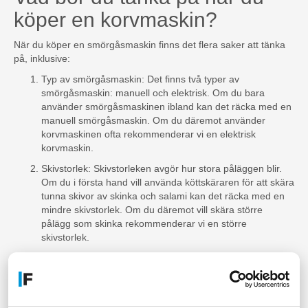
köper en korvmaskin?
När du köper en smörgåsmaskin finns det flera saker att tänka
på, inklusive:
Typ av smörgåsmaskin: Det finns två typer av
smörgåsmaskin: manuell och elektrisk. Om du bara
använder smörgåsmaskinen ibland kan det räcka med en
manuell smörgåsmaskin. Om du däremot använder
korvmaskinen ofta rekommenderar vi en elektrisk
korvmaskin.
Skivstorlek: Skivstorleken avgör hur stora påläggen blir.
Om du i första hand vill använda köttskäraren för att skära
tunna skivor av skinka och salami kan det räcka med en
mindre skivstorlek. Om du däremot vill skära större
pålägg som skinka rekommenderar vi en större
skivstorlek.
Justerbarhet: Vissa pålägg har justerbara skivor så att du
kan skära pålägget i olika tjocklekar. Om du vill ha denna
funktion måste du välja en smörgåsmaskin med
justerbarhet.