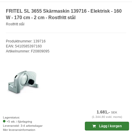
FRITEL SL 3655 Skärmaskin 139716 - Elektrisk - 160
W - 170 cm - 2 cm - Rostfritt stål
Rostfritt stål
Produktnummer: 139716
EAN: 5410585397160
Artikelnummer: F20809095
1.681,-
SEK
(1.344,80 exkl. moms)
Lagerstatus:
+5 stk. i fjärrlagring
Leveranstid: 3-4 arbetsdagar
Lägg i korgen
Mer leveransinformation