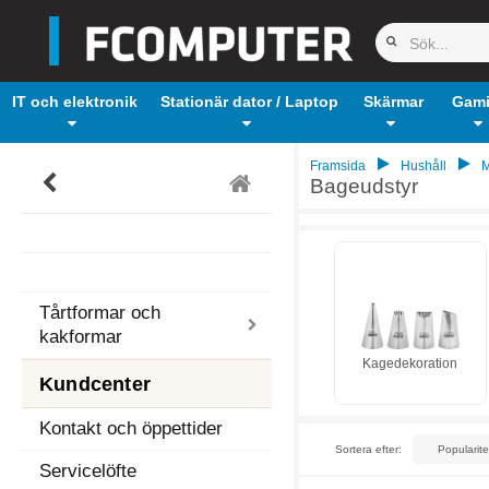
IT och elektronik
Stationär dator / Laptop
Skärmar
Gam
Framsida
Hushåll
M
Bageudstyr
Tårtformar och
kakformar
Kagedekoration
Kundcenter
Kontakt och öppettider
Sortera efter:
Servicelöfte