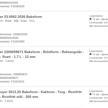
4006664143301
elnummer: F25350220
Lagerstatus:
er 23.0062.2026 Bakeform
+5 stk. i fjärrl
m - Rund - Stål - Svart - 3.6 L
Leveranstid: 4-
Mer leveransinfo
ktnummer: 2300622026
4006932622026
elnummer: F21623360
Lagerstatus:
er 2300659671 Bakeform - Brödform - Rektangulär -
+5 stk. i fjärrl
 - Svart - 1.7 L - 12 mm
Leveranstid: 4-
mm - 1 pc(s)
Mer leveransinfo
ktnummer: 2300659671
4006932659671
elnummer: F21623151
Lagerstatus:
uyer 3013.20 Bakeform - Kakform - Torg - Rostfritt
+5 stk. i fjärrl
 - Rostfritt stål - 200 mm
Leveranstid: 4-
m - 1 pc(s)
Mer leveransinfo