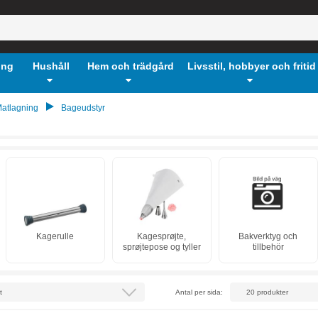
ing
Hushåll
Hem och trädgård
Livsstil, hobbyer och fritid
atlagning
Bageudstyr
Kagerulle
Kagesprøjte,
Bakverktyg och
sprøjtepose og tyller
tillbehör
Antal per sida: