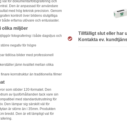
g väl för dokumentärfotografering och
central. Den är anpassad för användare
esultat med hög teknisk precision. Genom
grafen kontroll över bildens slutgiltiga
 för både erfarna utövare och entusiaster.
i olika miljöer
Tillfälligt slut eller har
liggör fotografering i både dagsljus och
Kontakta ev. kundtjänst
större negativ för högre
ar tidlösa bilder med professionell
erställer jämn kvalitet mellan olika
finare kornstruktur än traditionella filmer
at
ror som stöder 120-formatet. Den
pektrum av ljusförhållanden tack vare sin
kompatibel med standardutrustning för
iv. Den lämpar sig särskilt väl för
ytan är större än i 35mm. Produkten
cm bredd. Den är ett lämpligt val för
rafering.