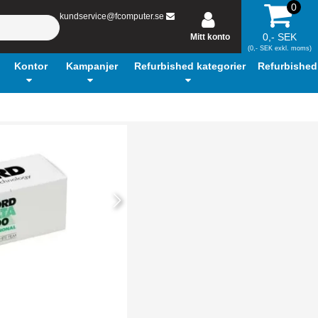
0
kundservice@fcomputer.se
0,- SEK
Mitt konto
(0,- SEK exkl. moms)
Kontor
Kampanjer
Refurbished kategorier
Refurbished