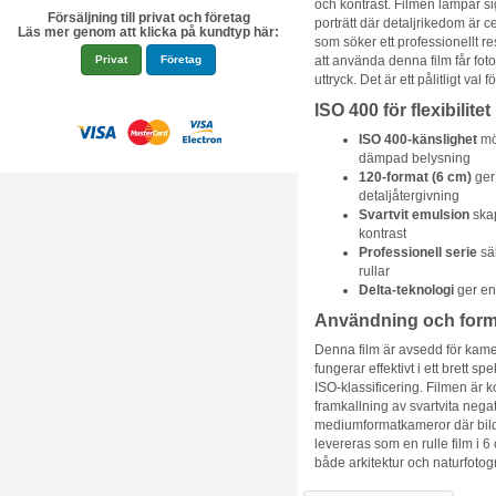
och kontrast. Filmen lämpar si
Försäljning till privat och företag
porträtt där detaljrikedom är 
Läs mer genom att klicka på kundtyp här:
som söker ett professionellt r
Privat
Företag
att använda denna film får foto
uttryck. Det är ett pålitligt val
ISO 400 för flexibilitet 
ISO 400-känslighet
möj
dämpad belysning
120-format (6 cm)
ger 
detaljåtergivning
Svartvit emulsion
skap
kontrast
Professionell serie
säk
rullar
Delta-teknologi
ger en 
Användning och form
Denna film är avsedd för kame
fungerar effektivt i ett brett s
ISO-klassificering. Filmen är 
framkallning av svartvita negat
mediumformatkameror där bild
levereras som en rulle film i 6 
både arkitektur och naturfotog