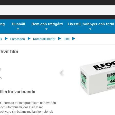
ing
Hushåll
Hem och trädgård
Livsstil, hobbyer och fritid
ik
Foto/video
Kameratillbehör
Film
hvit film
8
75
 film för varierande
är utformad för fotografer som behöver en
o och utomhusmiljöer. Den löser
ack vare sin balans mellan kornstorlek