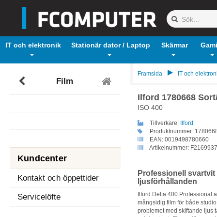
IT och elektronik
Stationär dator / Laptop
Skärmar
Gam
Framsida
IT och elektron
Film
Ilford 1780668 Sort/
ISO 400
Tillverkare:
Ilford
Produktnummer:
178066
EAN:
0019498780660
Artikelnummer:
F216993
Kundcenter
Professionell svartvit
Kontakt och öppettider
ljusförhållanden
Ilford Delta 400 Professional 
Servicelöfte
mångsidig film för både studi
problemet med skiftande ljus t