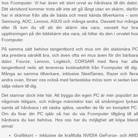
hos Fcomputer. Vi har även ett stort urval av hårdvara till din dator.
Ditt skrivbord kommer trots allt inte att gå långt utan en skärm, därför
har vi skärmar från alla de bästa och mest kända tillverkarna – som
Samsung, AOC, Lenovo, ASUS och många andra. Oavsett hur många
eller få tum du vill att din skärm ska vara, oavsett hur bra
upplösningen på din bildskärm ska vara, så hittar du den i urvalet hos
Fcomputer.
På samma sätt behövs tangentbord och mus om din stationära PC
ska prestera särskilt bra, och även ofta en mus även för din bärbara
dator. Fourze, Lenovo, Logitech, CORSAIR med flera har alla
tangentbord redo att levereras kostnadsfritt från Fcomputer till dig.
Många av samma tillverkare, inklusive SteelSeries, Razer och flera
andra ovan, förser oss också med fantastiska möss som vi sedan kan
sälja vidare till dig.
Det stannar dock inte här. Att bygga din egen PC är mer populärt än
någonsin tidigare, och många människor kan så småningom lyckas
samla all hårdvara i ett väska själva, varefter de får en komplett PC.
Om du fixar din PC själv så har du via Fcomputer tillgång till all
hårdvara du kan behöva. Hos oss har du möjlighet att köpa bland
annat:
Grafikkort – inklusive de kraftfulla NVIDIA GeForce- och AMD