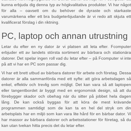
kunna erbjuda dig denna typ av högkvalitativa produkter. Vi har något
för alla – oavsett om du behöver de dyraste och starkaste
varumärkena eller ett bra budgeterbjudande är vi redo att skjuta ett
kvalificerat förslag i din riktning.
PC, laptop och annan utrustning
Letar du efter en ny dator är vi platsen att leta efter. Fcomputer
erbjuder ett av landets största sortiment av bärbara och stationära
datorer. Det spelar ingen roll vad du letar efter – på Fcomputer vi inte
på att vi har en PC som passar dig.
Vi har ett brett utbud av bärbara datorer för arbete och företag. Dessa
datorer är alla sammanförda med ett syfte: att göra arbetsdagen så
enkel, effektiv och trevlig som möjligt. Det kan vara så att laptopen
eller tangentbordet är byggt med en ergonomisk design, så att du
förebygger skador och obehag när du sitter på jobbet hela dagen
lång. De kan också byggas för att köra de mest krävande
programmen samtidigt som de kan ta en hel del stryk om din
arbetsplats har en miljö som kan vara lite hård för en bärbar dator. Vi
har massor av bärbara datorer och arbetsstationer för företag, så du
kan utan tvekan hitta precis det du letar efter.