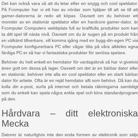
Det kan också vara så att du letar efter en snygg och cool speldator.
På Fcomputer har vi ett hav av nördar som hjälper till att se till att
gamer-datorerna är redo att köpas. Oavsett om du behöver ett
monster av en stationär speldator eller en hardcore gamer-dator, är
Fcomputer Computers webbplats full av kraftfulla produkter som kan
ta ditt spel till nästa nivå. Oavsett om du är sugen på en produkt från
en välkänd tillverkare, vill komma igång med en bygg-din-egen PC via
Fcomputer konfigurerbara PC eller vågar titta på våra alldeles egna
färdiga PC:er så har vi fantastiska produkter för seriösa spelare.
Behöver du helt enkelt en hemdator för vardagsbruk så har vi givetvis
även gott om dessa på lager. Oavsett om det är en bärbar dator eller
en stationär, behöver inte alla en cool speldator eller en stark bärbar
dator för arbete. Ofta är en rejäl hemdator allt som behövs. Då kan du
kolla din e-post, surfa på internet och betala räkningarna samtidigt
som du enkelt kan spela några enkla spel och köra standardprogram
på den.
Hårdvara – ditt elektroniska
Mecka
Datorer är naturligtvis inte den enda formen av elektronik som säljs