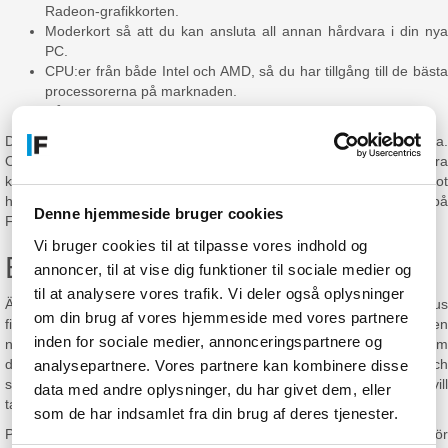
Radeon-grafikkorten.
Moderkort så att du kan ansluta all annan hårdvara i din nya
PC.
CPU:er från både Intel och AMD, så du har tillgång till de bästa
processorerna på marknaden.
Hårddiskar – för vem klarar sig utan en SSD nuförtiden?
Dessutom finns det möjlighet till en myriad av annan hårdvara.
Oavsett om det är ett väska för att hålla ihop hela molevitten, extra
kablar för alla möjliga ändamål, en bra strömförsörjning eller något
helt annat så kan du vara säker på att det är något vi säljer på
Denne hjemmeside bruger cookies
Fcomputer.
Vi bruger cookies til at tilpasse vores indhold og
Elektronik för alla ändamål
annoncer, til at vise dig funktioner til sociale medier og
til at analysere vores trafik. Vi deler også oplysninger
Även om datorer och tillhörande hård- och mjukvara ofta står i fokus
om din brug af vores hjemmeside med vores partnere
finns det elektronik för alla ändamål hos Fcomputer. Behöver du en
inden for sociale medier, annonceringspartnere og
ny telefon eller är GPS:en trasig? Då kan vi hantera ärtorna åt dig om
du bara skickar inköpsordern. Vi har även skrivare och
analysepartnere. Vores partnere kan kombinere disse
skrivarutrustning, samt kameror och allt annat du behöver när du vill
data med andre oplysninger, du har givet dem, eller
ta bra bilder eller filma coola filmer.
som de har indsamlet fra din brug af deres tjenester.
På Fcomputer kan du verkligen känna att du har hamnat i himlen för