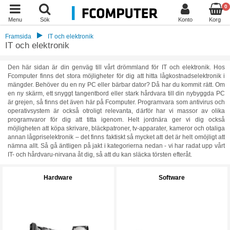
0
Menu
Sök
Konto
Korg
Framsida
IT och elektronik
IT och elektronik
Den här sidan är din genväg till vårt drömmland för IT och elektronik. Hos
Fcomputer finns det stora möjligheter för dig att hitta lågkostnadselektronik i
mängder. Behöver du en ny PC eller bärbar dator? Då har du kommit rätt. Om
en ny skärm, ett snyggt tangentbord eller stark hårdvara till din nybyggda PC
är grejen, så finns det även här på Fcomputer. Programvara som antivirus och
operativsystem är också otroligt relevanta, därför har vi massor av olika
programvaror för dig att titta igenom. Helt jordnära ger vi dig också
möjligheten att köpa skrivare, bläckpatroner, tv-apparater, kameror och otaliga
annan lågpriselektronik – det finns faktiskt så mycket att det är helt omöjligt att
nämna allt. Så gå äntligen på jakt i kategorierna nedan - vi har radat upp vårt
IT- och hårdvaru-nirvana åt dig, så att du kan släcka törsten efteråt.
Hardware
Software