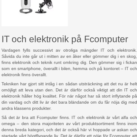
IT och elektronik på Fcomputer
Vardagen fylls successivt av otroliga mängder IT och elektronik.
Såvida du inte går ut i mitten av en åker eller gömmer dig i en skog,
finns elektronik och teknik runt omkring dig. Den gömmer sig i fickan
som en smartphone, överallt i bilen, hemma och på kontoret – IT och
elektronik finns överallt.
Tekniken har gjort sitt intåg i en sådan utsträckning att det nu är helt
omöjligt att leva utan den. Det är därför också viktigt att din IT och
elektronik håller hög kvalitet. För när något har så stort inflytande på
din vardag och ditt liv är det bara bländande om du får nöja dig med
andra klassens produkter.
Så det är bra att Fcomputer finns. IT och elektronik är vårt alfa och
omega – den stora majoriteten av vårt produktsortiment finns inom
denna breda kategori, och det är också här vi hoppade ur askan och
startade vårt högtflygande liv. Det är därför ett nöje för Fcomputer att