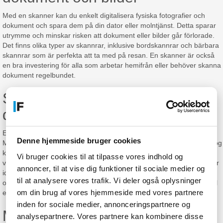
Med en skanner kan du enkelt digitalisera fysiska fotografier och
dokument och spara dem på din dator eller molntjänst. Detta sparar
utrymme och minskar risken att dokument eller bilder går förlorade.
Det finns olika typer av skannrar, inklusive bordskannrar och bärbara
skannrar som är perfekta att ta med på resan. En skanner är också
en bra investering för alla som arbetar hemifrån eller behöver skanna
dokument regelbundet.
Skrivare: Skriv ut dina viktigaste
dokument i hög kvalitet
En skrivare är en ovärderlig tillgång i både hemmet och på kontoret.
Denne hjemmeside bruger cookies
Med en skrivare kan du skriva ut allt från presentationer till foton i hög
kvalitet. Det finns olika typer av skrivare att välja mellan, inklusive
Vi bruger cookies til at tilpasse vores indhold og
vanliga bläckstråleskrivare och mer avancerade laserskrivare som är
annoncer, til at vise dig funktioner til sociale medier og
idealiska för större utskriftsvolymer. Många moderna skrivare har
til at analysere vores trafik. Vi deler også oplysninger
också trådlös anslutning, vilket gör att du kan skriva ut från din mobil
om din brug af vores hjemmeside med vores partnere
eller surfplatta.
inden for sociale medier, annonceringspartnere og
Multifunktionsskrivare: En enhet
analysepartnere. Vores partnere kan kombinere disse