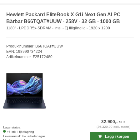
Hewlett-Packard EliteBook X G1i Next Gen AI PC
Bärbar B66TQAT#UUW - 258V - 32 GB - 1000 GB
1180" - LPDDR5x-SDRAM - Intel - Ej tillgänglig - 1920 x 1200
Produktnummer: B66TQAT#UUW
EAN: 198990734224
Artikelnummer: F25172480
32.900,-
SEK
(26.320,00 exkl. moms)
Lagerstatus:
+5 stk. i fjärrlagring
Leveranstid: 4-9 arbetsdagar
Lägg i korgen