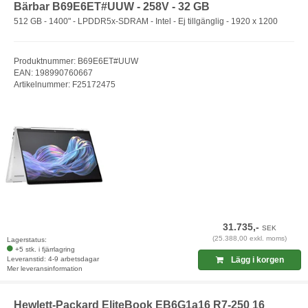
Bärbar B69E6ET#UUW - 258V - 32 GB
512 GB - 1400" - LPDDR5x-SDRAM - Intel - Ej tillgänglig - 1920 x 1200
Produktnummer: B69E6ET#UUW
EAN: 198990760667
Artikelnummer: F25172475
31.735,-
SEK
(25.388,00 exkl. moms)
Lagerstatus:
+5 stk. i fjärrlagring
Leveranstid: 4-9 arbetsdagar
Lägg i korgen
Mer leveransinformation
Hewlett-Packard EliteBook EB6G1a16 R7-250 16