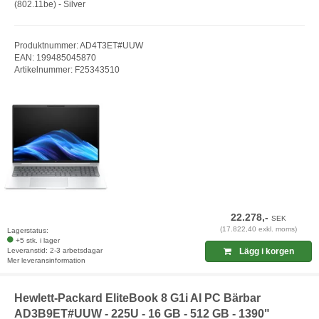
(802.11be) - Silver
Produktnummer: AD4T3ET#UUW
EAN: 199485045870
Artikelnummer: F25343510
22.278,-
SEK
(17.822,40 exkl. moms)
Lagerstatus:
+5 stk. i lager
Leveranstid: 2-3 arbetsdagar
Lägg i korgen
Mer leveransinformation
Hewlett-Packard EliteBook 8 G1i AI PC Bärbar
AD3B9ET#UUW - 225U - 16 GB - 512 GB - 1390"