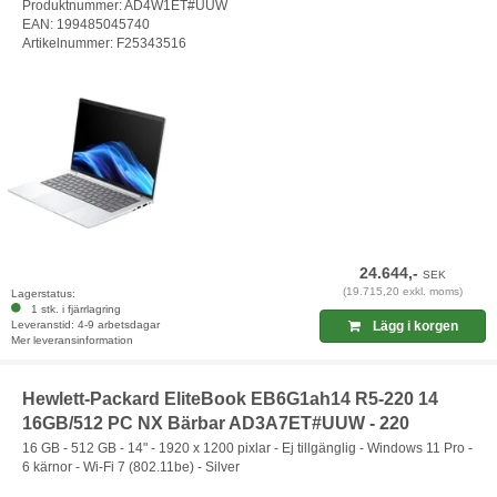
Produktnummer: AD4W1ET#UUW
EAN: 199485045740
Artikelnummer: F25343516
24.644,-
SEK
(19.715,20 exkl. moms)
Lagerstatus:
1 stk. i fjärrlagring
Leveranstid: 4-9 arbetsdagar
Lägg i korgen
Mer leveransinformation
Hewlett-Packard EliteBook EB6G1ah14 R5-220 14
16GB/512 PC NX Bärbar AD3A7ET#UUW - 220
16 GB - 512 GB - 14" - 1920 x 1200 pixlar - Ej tillgänglig - Windows 11 Pro -
6 kärnor - Wi-Fi 7 (802.11be) - Silver