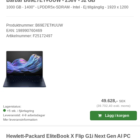
Bärbar B69E7ET#UUW - 258V - 32 GB
1000 GB - 1400" - LPDDR5x-SDRAM - Intel - Ej tillgänglig - 1920 x 1200
Produktnummer: B69E7ET#UUW
EAN: 198990760469
Artikelnummer: F25172497
49.628,-
SEK
(39.702,40 exkl. moms)
Lagerstatus:
+5 stk. i fjärrlagring
Leveranstid: 4-9 arbetsdagar
Lägg i korgen
Mer leveransinformation
Hewlett-Packard EliteBook X Flip G1i Next Gen AI PC