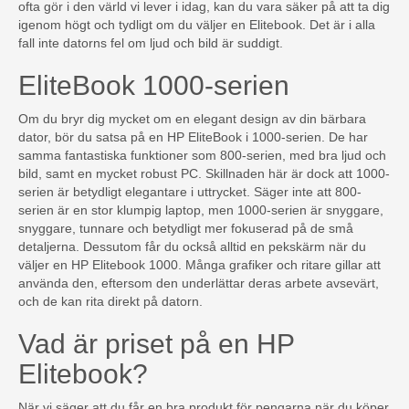
ofta gör i den värld vi lever i idag, kan du vara säker på att ta dig
igenom högt och tydligt om du väljer en Elitebook. Det är i alla
fall inte datorns fel om ljud och bild är suddigt.
EliteBook 1000-serien
Om du bryr dig mycket om en elegant design av din bärbara
dator, bör du satsa på en HP EliteBook i 1000-serien. De har
samma fantastiska funktioner som 800-serien, med bra ljud och
bild, samt en mycket robust PC. Skillnaden här är dock att 1000-
serien är betydligt elegantare i uttrycket. Säger inte att 800-
serien är en stor klumpig laptop, men 1000-serien är snyggare,
snyggare, tunnare och betydligt mer fokuserad på de små
detaljerna. Dessutom får du också alltid en pekskärm när du
väljer en HP Elitebook 1000. Många grafiker och ritare gillar att
använda den, eftersom den underlättar deras arbete avsevärt,
och de kan rita direkt på datorn.
Vad är priset på en HP
Elitebook?
När vi säger att du får en bra produkt för pengarna när du köper