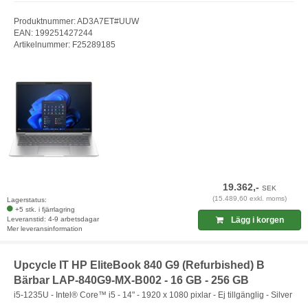
Produktnummer: AD3A7ET#UUW
EAN: 199251427244
Artikelnummer: F25289185
19.362,-
SEK
(15.489,60 exkl. moms)
Lagerstatus:
+5 stk. i fjärrlagring
Leveranstid: 4-9 arbetsdagar
Lägg i korgen
Mer leveransinformation
Upcycle IT HP EliteBook 840 G9 (Refurbished) B
Bärbar LAP-840G9-MX-B002 - 16 GB - 256 GB
i5-1235U - Intel® Core™ i5 - 14" - 1920 x 1080 pixlar - Ej tillgänglig - Silver