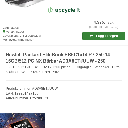
4.375,-
SEK
(3.500,00 exkl. moms)
Lagerstatus:
+5 stk. i lager
Leveranstid: 2-3 arbetsdagar
Lägg i korgen
Mer leveransinformation
Hewlett-Packard EliteBook EB6G1a14 R7-250 14
16GB/512 PC NX Bärbar AD3A8ET#UUW - 250
16 GB - 512 GB - 14" - 1920 x 1200 pixlar - Ej tillgänglig - Windows 11 Pro -
8 kärnor - Wi-Fi 7 (802.11be) - Silver
Produktnummer: AD3A8ET#UUW
EAN: 199251427138
Artikelnummer: F25289173