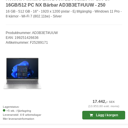
16GB/512 PC NX Bärbar AD3B3ET#UUW - 250
16 GB - 512 GB - 16" - 1920 x 1200 pixlar - Ej tillgänglig - Windows 11 Pro -
8 kärnor - Wi-Fi 7 (802.11be) - Silver
Produktnummer: AD3B3ET#UUW
EAN: 199251426636
Artikelnummer: F25289171
17.442,-
SEK
(13.953,60 exkl. moms)
Lagerstatus:
+5 stk. i fjärrlagring
Leveranstid: 4-9 arbetsdagar
Lägg i korgen
Mer leveransinformation