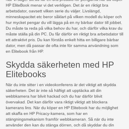
HP EliteBook menar vi det verkligen. Det är en riktigt bra
arbetsdator, oavsett vilken serie du väljer. Livslängd,
minneskapacitet etc beror såklart på vilken modell du köper och
hur mycket pengar du vill lägga på en ny bärbar dator till jobbet.
Du måste ta reda på vilka behov du har, och därför vilka krav du
måste ställa på din PC. Du får därför en riktigt bra arbetsdator till
ett attraktivt pris. Du kan förstås enkelt hitta en billigare bärbar
dator, men då passar de ofta inte för samma användning som
en Elitebook från HP.
Skydda säkerheten med HP
Elitebooks
När du inte sitter i en videokonferens är det viktigt att skydda
säkerheten. Det är inte så häftigt att upptäcka att din
webbkamera har blivit hackad och du har därför blivit
övervakad. Det kan därför vara riktigt viktigt att blockera
kamerans lins. När du köper en HP Elitebook har du möjlighet
att skaffa en HP Pricacy-kamera, som har en
stängningsmekanism framför webbkameran. Så när du inte
använder den kan du stänga dörren, och då skyddar du din