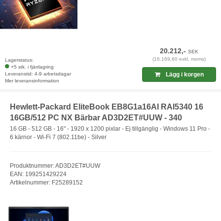
20.212,-
SEK
(16.169,60 exkl. moms)
Lagerstatus:
+5 stk. i fjärrlagring
Leveranstid: 4-9 arbetsdagar
Lägg i korgen
Mer leveransinformation
Hewlett-Packard EliteBook EB8G1a16AI RAI5340 16
16GB/512 PC NX Bärbar AD3D2ET#UUW - 340
16 GB - 512 GB - 16" - 1920 x 1200 pixlar - Ej tillgänglig - Windows 11 Pro -
6 kärnor - Wi-Fi 7 (802.11be) - Silver
Produktnummer: AD3D2ET#UUW
EAN: 199251429224
Artikelnummer: F25289152