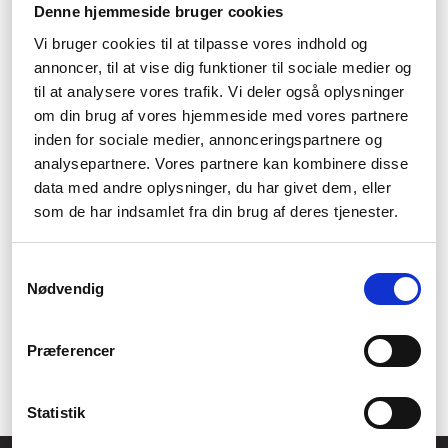
Denne hjemmeside bruger cookies
laptop
Vi bruger cookies til at tilpasse vores indhold og
Letar du efter en begagnad bärbar dator? På Fcomputer är vi
annoncer, til at vise dig funktioner til sociale medier og
väldigt måna om upcycling, och vi har därför ett väldigt stort
til at analysere vores trafik. Vi deler også oplysninger
utbud av begagnade Elitebooks. Du kan välja mellan olika
om din brug af vores hjemmeside med vores partnere
kvaliteter, beroende på hur "använd" datorn är. Ofta handlar det
inden for sociale medier, annonceringspartnere og
om små repor eller en batteritid som inte är fullt så ny längre.
Men du får alltid en bra dator, och den är billig och hållbar.
analysepartnere. Vores partnere kan kombinere disse
data med andre oplysninger, du har givet dem, eller
Om du har några frågor angående HP
som de har indsamlet fra din brug af deres tjenester.
Elitebook, vänligen kontakta oss idag
På Fcomputer är vi ganska nördiga, och vi kan därför mycket
Samtykkevalg
om datorer, och därmed också mycket om den fantastiska
Nødvendig
bärbara datorn HP Elitebook. Så om du behöver svar på några
frågor hjälper vi dig mer än gärna.
Præferencer
Om du föredrar enkel och snabb vägledning kan du alltid
skriva mejla.
Statistik