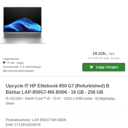
18.226,-
SEK
(14.580,80 exkl. moms)
Lagerstatus:
+5 stk. i lager
Leveranstid: 2-3 arbetsdagar
Lägg i korgen
Mer leveransinformation
Upcycle IT HP Elitebook 850 G7 (Refurbished) B
Bärbar LAP-850G7-MX-B006 - 16 GB - 256 GB
i5-10210U - Intel® Core™ i5 - 15.6" - 1920 x 1080 pixlar - Ej tillgänglig -
Silver
Produktnummer: LAP-850G7-MX-B006
EAN: 5713552030078