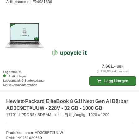
Artikelnummer: F24981636
7.661,-
SEK
(6.128,80 exkl. moms)
Lagerstatus:
1 stk. i lager
Leveranstid: 2-3 arbetsdagar
Lägg i korgen
Mer leveransinformation
Hewlett-Packard EliteBook 8 G1i Next Gen AI Bärbar
AD3C9ET#UUW - 228V - 32 GB - 1000 GB
1770" - LPDDR5x-SDRAM - Intel - Ej tillgänglig - 1920 x 1200
Produktnummer: AD3C9ET#UUW
EAN: 199251429569