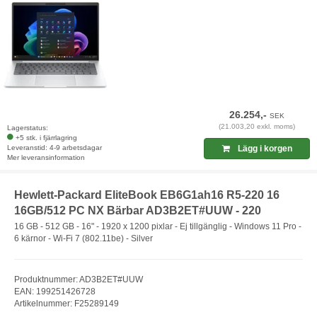
26.254,-
SEK
(21.003,20 exkl. moms)
Lagerstatus:
+5 stk. i fjärrlagring
Leveranstid: 4-9 arbetsdagar
Lägg i korgen
Mer leveransinformation
Hewlett-Packard EliteBook EB6G1ah16 R5-220 16
16GB/512 PC NX Bärbar AD3B2ET#UUW - 220
16 GB - 512 GB - 16" - 1920 x 1200 pixlar - Ej tillgänglig - Windows 11 Pro -
6 kärnor - Wi-Fi 7 (802.11be) - Silver
Produktnummer: AD3B2ET#UUW
EAN: 199251426728
Artikelnummer: F25289149