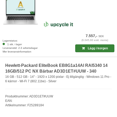
7.557,-
SEK
(6.045,60 exkl. moms)
Lagerstatus:
1 stk. i lager
Leveranstid: 2-3 arbetsdagar
Lägg i korgen
Mer leveransinformation
Hewlett-Packard EliteBook EB8G1a14AI RAI5340 14
16GB/512 PC NX Bärbar AD3D1ET#UUW - 340
16 GB - 512 GB - 14" - 1920 x 1200 pixlar - Ej tillgänglig - Windows 11 Pro -
6 kärnor - Wi-Fi 7 (802.11be) - Silver
Produktnummer: AD3D1ET#UUW
EAN:
Artikelnummer: F25289184