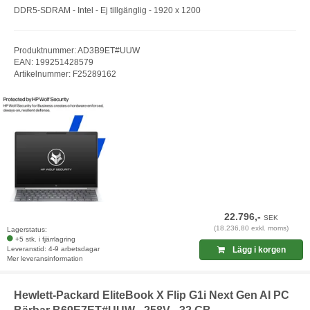
DDR5-SDRAM - Intel - Ej tillgänglig - 1920 x 1200
Produktnummer: AD3B9ET#UUW
EAN: 199251428579
Artikelnummer: F25289162
22.796,-
SEK
(18.236,80 exkl. moms)
Lagerstatus:
+5 stk. i fjärrlagring
Leveranstid: 4-9 arbetsdagar
Lägg i korgen
Mer leveransinformation
Hewlett-Packard EliteBook X Flip G1i Next Gen AI PC