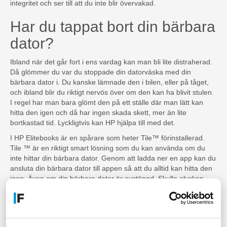
integritet och ser till att du inte blir övervakad.
Har du tappat bort din bärbara
dator?
Ibland när det går fort i ens vardag kan man bli lite distraherad.
Då glömmer du var du stoppade din datorväska med din
bärbara dator i. Du kanske lämnade den i bilen, eller på tåget,
och ibland blir du riktigt nervös över om den kan ha blivit stulen.
I regel har man bara glömt den på ett ställe där man lätt kan
hitta den igen och då har ingen skada skett, mer än lite
bortkastad tid. Lyckligtvis kan HP hjälpa till med det.
I HP Elitebooks är en spårare som heter Tile™ förinstallerad.
Tile ™ är en riktigt smart lösning som du kan använda om du
inte hittar din bärbara dator. Genom att ladda ner en app kan du
ansluta din bärbara dator till appen så att du alltid kan hitta den
igen. Även om din bärbara dator är avstängd. Skulle olyckan
vara framme och den riktiga går vilse, kan du med Tile ™ enkelt
hitta din dator igen.
Köp en begagnad EliteBook