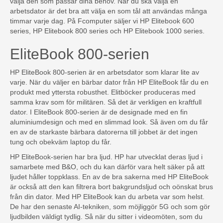
välja den som passar dina behov. När du ska välja en
arbetsdator är det bra att välja en som tål att användas många
timmar varje dag. På Fcomputer säljer vi HP Elitebook 600
series, HP Elitebook 800 series och HP Elitebook 1000 series.
EliteBook 800-serien
HP EliteBook 800-serien är en arbetsdator som klarar lite av
varje. När du väljer en bärbar dator från HP EliteBook får du en
produkt med yttersta robusthet. Elitböcker produceras med
samma krav som för militären. Så det är verkligen en kraftfull
dator. I EliteBook 800-serien är de designade med en fin
aluminiumdesign och med en slimmad look. Så även om du får
en av de starkaste bärbara datorerna till jobbet är det ingen
tung och obekväm laptop du får.
HP EliteBook-serien har bra ljud. HP har utvecklat deras ljud i
samarbete med B&O, och du kan därför vara helt säker på att
ljudet håller toppklass. En av de bra sakerna med HP EliteBook
är också att den kan filtrera bort bakgrundsljud och oönskat brus
från din dator. Med HP EliteBook kan du arbeta var som helst.
De har den senaste AI-tekniken, som möjliggör 5G och som gör
ljudbilden väldigt tydlig. Så när du sitter i videomöten, som du