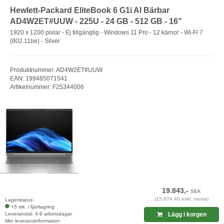
Hewlett-Packard EliteBook 6 G1i AI Bärbar
AD4W2ET#UUW - 225U - 24 GB - 512 GB - 16"
1920 x 1200 pixlar - Ej tillgänglig - Windows 11 Pro - 12 kärnor - Wi-Fi 7
(802.11be) - Silver
Produktnummer: AD4W2ET#UUW
EAN: 199485071541
Artikelnummer: F25344006
19.843,-
SEK
(15.874,40 exkl. moms)
Lagerstatus:
+5 stk. i fjärrlagring
Leveranstid: 4-9 arbetsdagar
Lägg i korgen
Mer leveransinformation