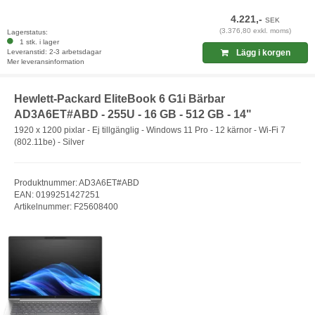
4.221,-
SEK
(3.376,80 exkl. moms)
Lagerstatus:
1 stk. i lager
Leveranstid: 2-3 arbetsdagar
Lägg i korgen
Mer leveransinformation
Hewlett-Packard EliteBook 6 G1i Bärbar
AD3A6ET#ABD - 255U - 16 GB - 512 GB - 14"
1920 x 1200 pixlar - Ej tillgänglig - Windows 11 Pro - 12 kärnor - Wi-Fi 7
(802.11be) - Silver
Produktnummer: AD3A6ET#ABD
EAN: 0199251427251
Artikelnummer: F25608400