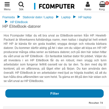
0
Menu
Sök
Konto
Korg
Framsida
Stationär dator / Laptop
Laptop
HP laptop
HP EliteBook
HP EliteBook-datorer
Hos Fcomputer hittar du ett bra urval av EliteBook-serien från HP. Hewlett-
Packard är tillverkarens fullständiga namn, men kallas i dagligt tal helt enkelt
HP. HP är kända för sin goda kvalitet, snygga design och robusta bärbara
datorer. Du kommer därför aldrig gå fel i stan om du väljer att köpa en HP. HP
producerar många olika serier av bärbara datorer, och på den här sidan hittar
du vårt urval av HP EliteBook - En fantastisk bärbar dator för jobbet. Väljer du
att investera i en HP EliteBook får du en robust, men snygg och tunn
arbetsdator som fungerar felfritt oavsett var du tar den. Ta den med dig till
kontoret, på en affärsresa, på tåget eller på färjan. Du kan använda den
överallt. HP EliteBook är en arbetsdator med ljud av högsta kvalitet, så att du
kan hålla dina affärsmöten var som helst. Ta gärna en titt på den här sidan och
se vårt urval av HP EliteBooks.
Filter
Resultat:
74