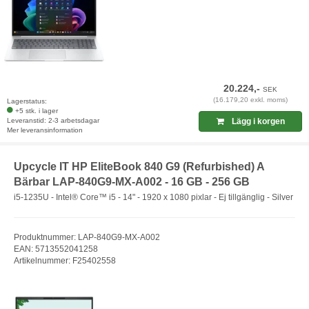
20.224,-
SEK
(16.179,20 exkl. moms)
Lagerstatus:
+5 stk. i lager
Leveranstid: 2-3 arbetsdagar
Lägg i korgen
Mer leveransinformation
Upcycle IT HP EliteBook 840 G9 (Refurbished) A
Bärbar LAP-840G9-MX-A002 - 16 GB - 256 GB
i5-1235U - Intel® Core™ i5 - 14" - 1920 x 1080 pixlar - Ej tillgänglig - Silver
Produktnummer: LAP-840G9-MX-A002
EAN: 5713552041258
Artikelnummer: F25402558