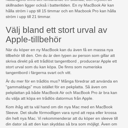
skillnaden ligger också i batteritiden. En ny MacBook Air kan
hålla ström i upp till 15 timmar och en Macbook Pro kan hålla
ström i upp till 21 timmar.
Välj bland ett stort urval av
Apple-tillbehör
När du köper en ny MacBook kan du även få en massa nya
tillbehör till den. Om du är den typen av person som gillar att
skriva direkt på ett trådlöst tangentbord , producerar Apple ett
stort urval som du kan köpa. De finns som numeriska
tangentbord i färgerna svart och vitt.
Är du mer för en trådlös mus? Många föredrar att använda en
"gammaldags" mus istället för en pekplatta. Så även om
pekplattan på både MacBook Air och MacBook Pro är bra kan
du välja att köpa en trådlös datormus från Apple.
Kom ihåg att ta väl hand om din nya Mac med en MacBook
Sleeve. Det skulle förmodligen vara synd att repa eller krossa
din helt nya Mac. Vi rekommenderar att du köper en sleeve till
din dator så att den kan skyddas så bra som möjligt. Även om