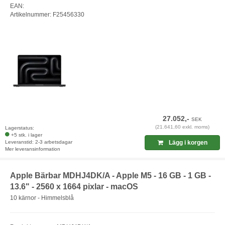
EAN:
Artikelnummer: F25456330
27.052,-
SEK
(21.641,60 exkl. moms)
Lagerstatus:
+5 stk. i lager
Leveranstid: 2-3 arbetsdagar
Lägg i korgen
Mer leveransinformation
Apple Bärbar MDHJ4DK/A - Apple M5 - 16 GB - 1 GB -
13.6" - 2560 x 1664 pixlar - macOS
10 kärnor - Himmelsblå