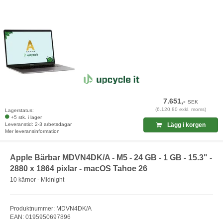
7.651,-
SEK
(6.120,80 exkl. moms)
Lagerstatus:
+5 stk. i lager
Leveranstid: 2-3 arbetsdagar
Lägg i korgen
Mer leveransinformation
Apple Bärbar MDVN4DK/A - M5 - 24 GB - 1 GB - 15.3" -
2880 x 1864 pixlar - macOS Tahoe 26
10 kärnor - Midnight
Produktnummer: MDVN4DK/A
EAN: 0195950697896