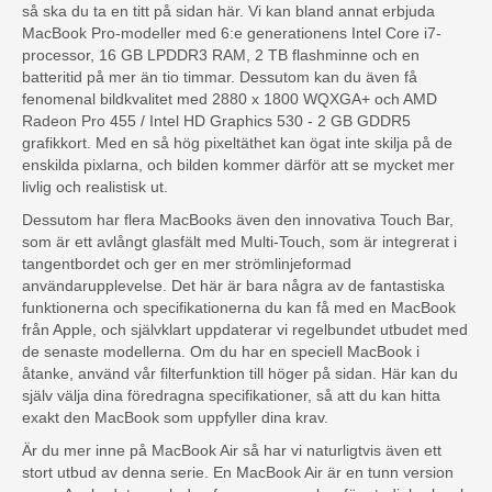
så ska du ta en titt på sidan här. Vi kan bland annat erbjuda
MacBook Pro-modeller med 6:e generationens Intel Core i7-
processor, 16 GB LPDDR3 RAM, 2 TB flashminne och en
batteritid på mer än tio timmar. Dessutom kan du även få
fenomenal bildkvalitet med 2880 x 1800 WQXGA+ och AMD
Radeon Pro 455 / Intel HD Graphics 530 - 2 GB GDDR5
grafikkort. Med en så hög pixeltäthet kan ögat inte skilja på de
enskilda pixlarna, och bilden kommer därför att se mycket mer
livlig och realistisk ut.
Dessutom har flera MacBooks även den innovativa Touch Bar,
som är ett avlångt glasfält med Multi-Touch, som är integrerat i
tangentbordet och ger en mer strömlinjeformad
användarupplevelse. Det här är bara några av de fantastiska
funktionerna och specifikationerna du kan få med en MacBook
från Apple, och självklart uppdaterar vi regelbundet utbudet med
de senaste modellerna. Om du har en speciell MacBook i
åtanke, använd vår filterfunktion till höger på sidan. Här kan du
själv välja dina föredragna specifikationer, så att du kan hitta
exakt den MacBook som uppfyller dina krav.
Är du mer inne på MacBook Air så har vi naturligtvis även ett
stort utbud av denna serie. En MacBook Air är en tunn version