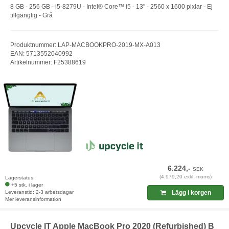
8 GB - 256 GB - i5-8279U - Intel® Core™ i5 - 13" - 2560 x 1600 pixlar - Ej
tillgänglig - Grå
Produktnummer: LAP-MACBOOKPRO-2019-MX-A013
EAN: 5713552040992
Artikelnummer: F25388619
6.224,-
SEK
(4.979,20 exkl. moms)
Lagerstatus:
+5 stk. i lager
Leveranstid: 2-3 arbetsdagar
Lägg i korgen
Mer leveransinformation
Upcycle IT Apple MacBook Pro 2020 (Refurbished) B