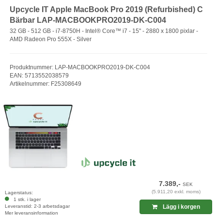
Upcycle IT Apple MacBook Pro 2019 (Refurbished) C
Bärbar LAP-MACBOOKPRO2019-DK-C004
32 GB - 512 GB - i7-8750H - Intel® Core™ i7 - 15" - 2880 x 1800 pixlar -
AMD Radeon Pro 555X - Silver
Produktnummer: LAP-MACBOOKPRO2019-DK-C004
EAN: 5713552038579
Artikelnummer: F25308649
7.389,-
SEK
(5.911,20 exkl. moms)
Lagerstatus:
1 stk. i lager
Leveranstid: 2-3 arbetsdagar
Lägg i korgen
Mer leveransinformation