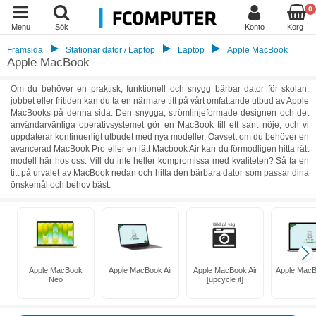
0
Menu
Sök
Konto
Korg
Framsida
Stationär dator / Laptop
Laptop
Apple MacBook
Apple MacBook
Om du behöver en praktisk, funktionell och snygg bärbar dator för skolan,
jobbet eller fritiden kan du ta en närmare titt på vårt omfattande utbud av Apple
MacBooks på denna sida. Den snygga, strömlinjeformade designen och det
användarvänliga operativsystemet gör en MacBook till ett sant nöje, och vi
uppdaterar kontinuerligt utbudet med nya modeller. Oavsett om du behöver en
avancerad MacBook Pro eller en lätt Macbook Air kan du förmodligen hitta rätt
modell här hos oss. Vill du inte heller kompromissa med kvaliteten? Så ta en
titt på urvalet av MacBook nedan och hitta den bärbara dator som passar dina
önskemål och behov bäst.
Apple MacBook
Apple MacBook Air
Apple MacBook Air
Apple MacB
Neo
[upcycle it]