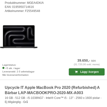
Produktnummer: MGEA4DK/A
EAN: 0195950714616
Artikelnummer: F25549548
39.650,-
SEK
(31.720,00 exkl. moms)
Lagerstatus:
+5 stk. i lager
Leveranstid: 2-3 arbetsdagar
Lägg i korgen
Mer leveransinformation
Upcycle IT Apple MacBook Pro 2020 (Refurbished) A
Bärbar LAP-MACBOOKPRO-2020-MX-A003
16 GB - 512 GB - i5-1038NG7 - Intel® Core™ i5 - 13" - 2560 x 1600 pixlar -
Ej tillgänglig - Grå