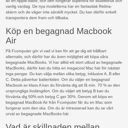
av en Apple-dator, och den fungerar superbra för studiebruk och
vanlig vardag. De nya modellerna har en fantastisk Retina-
skärm och de väger inte särskilt mycket. Du kan därför enkelt
transportera dem fram och tillbaka.
Köp en begagnad Macbook
Air
På Fcomputer gör vi vad vi kan för att ge dig ett hållbart
alternativ, och därför har du även möjlighet att köpa våra
begagnade MacBooks. Vi har alltid ett stort utbud av begagnade
MacBooks, därför kan du hitta en megacool Mac här för nästan
inga pengar. Du kan välja mellan olika betyg, inklusive A, B eller
C. Detta påverkar batteritiden. Om du väljer en begagnad
Macbook av klass A kan du förvänta dig att få min. 70 % av den
ursprungliga livslängden. Om du väljer ett betyg B kan du
förvänta dig 50% och betyg C ger 30%. Genom att köpa en
begagnad MacBook Air från Fcomputer får du en Mac som
fungerar som den ska. Om du är intresserad kan du se vårt
urval av begagnade MacBooks här .
Vad är skillnaden mellan