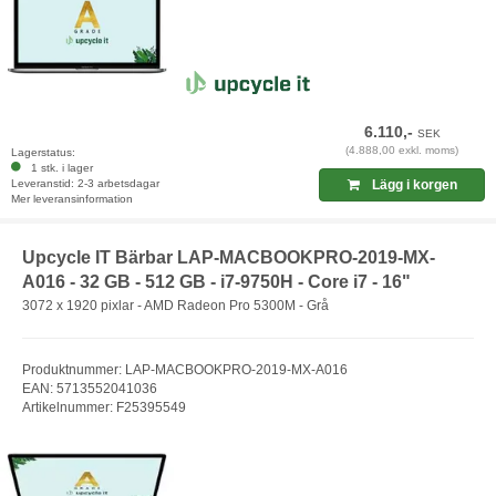
6.110,-
SEK
(4.888,00 exkl. moms)
Lagerstatus:
1 stk. i lager
Leveranstid: 2-3 arbetsdagar
Lägg i korgen
Mer leveransinformation
Upcycle IT Bärbar LAP-MACBOOKPRO-2019-MX-
A016 - 32 GB - 512 GB - i7-9750H - Core i7 - 16"
3072 x 1920 pixlar - AMD Radeon Pro 5300M - Grå
Produktnummer: LAP-MACBOOKPRO-2019-MX-A016
EAN: 5713552041036
Artikelnummer: F25395549