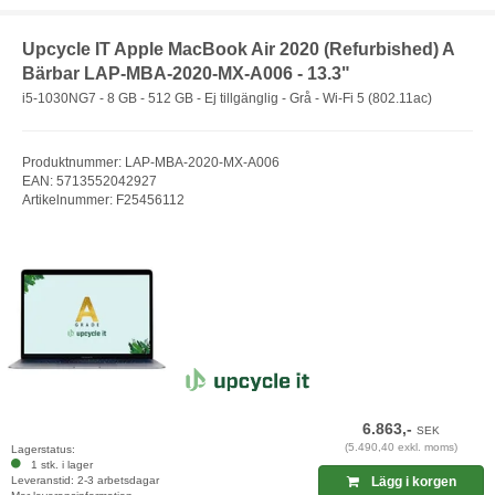
Upcycle IT Apple MacBook Air 2020 (Refurbished) A
Bärbar LAP-MBA-2020-MX-A006 - 13.3"
i5-1030NG7 - 8 GB - 512 GB - Ej tillgänglig - Grå - Wi-Fi 5 (802.11ac)
Produktnummer: LAP-MBA-2020-MX-A006
EAN: 5713552042927
Artikelnummer: F25456112
6.863,-
SEK
(5.490,40 exkl. moms)
Lagerstatus:
1 stk. i lager
Leveranstid: 2-3 arbetsdagar
Lägg i korgen