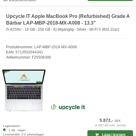
Mer leveransinformation
Upcycle IT Apple MacBook Pro (Refurbished) Grade A
Bärbar LAP-MBP-2018-MX-A008 - 13.3"
i5-8259U - 16 GB - 256 GB - Ej tillgänglig - Silver - Wi-Fi 5 (802.11ac)
Produktnummer: LAP-MBP-2018-MX-A008
EAN: 5713552044341
Artikelnummer: F25508396
5.872,-
SEK
(4.697,60 exkl. moms)
Lagerstatus:
1 stk. i lager
Leveranstid: 2-3 arbetsdagar
Lägg i korgen