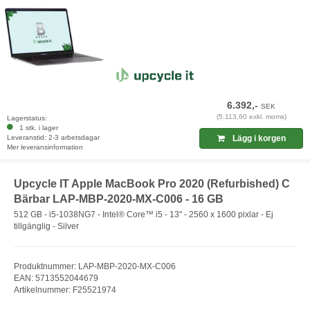
6.392,-
SEK
(5.113,60 exkl. moms)
Lagerstatus:
1 stk. i lager
Leveranstid: 2-3 arbetsdagar
Lägg i korgen
Mer leveransinformation
Upcycle IT Apple MacBook Pro 2020 (Refurbished) C
Bärbar LAP-MBP-2020-MX-C006 - 16 GB
512 GB - i5-1038NG7 - Intel® Core™ i5 - 13" - 2560 x 1600 pixlar - Ej
tillgänglig - Silver
Produktnummer: LAP-MBP-2020-MX-C006
EAN: 5713552044679
Artikelnummer: F25521974