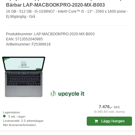
Bärbar LAP-MACBOOKPRO-2020-MX-B003
16 GB - 512 GB - i5-1038NG7 - Intel® Core™ i5 - 13" - 2560 x 1600 pixlar -
Ej tillgänglig - Grå
Produktnummer: LAP-MACBOOKPRO-2020-MX-B003
EAN: 5713552040985
Artikelnummer: F25388618
7.476,-
SEK
(5.980,80 exkl. moms)
Lagerstatus:
5 stk. i lager
Leveranstid: 2-3 arbetsdagar
Lägg i korgen
Mer leveransinformation