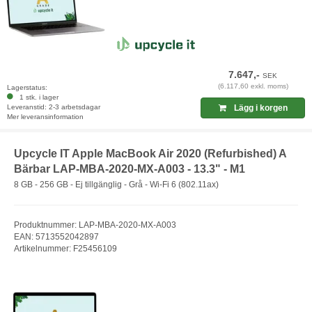
7.647,-
SEK
(6.117,60 exkl. moms)
Lagerstatus:
1 stk. i lager
Leveranstid: 2-3 arbetsdagar
Lägg i korgen
Mer leveransinformation
Upcycle IT Apple MacBook Air 2020 (Refurbished) A
Bärbar LAP-MBA-2020-MX-A003 - 13.3" - M1
8 GB - 256 GB - Ej tillgänglig - Grå - Wi-Fi 6 (802.11ax)
Produktnummer: LAP-MBA-2020-MX-A003
EAN: 5713552042897
Artikelnummer: F25456109