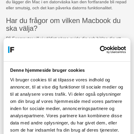
du lägger din Mac i en datorväska kan den fortfarande bli repad
eller smutsig, och det kan påverka datorns funktionalitet.
Har du frågor om vilken Macbook du
ska välja?
På Fcomputer vill vi väldigt gärna guida dig och hjälpa dig att
fatta rätt beslut om vilken MacBook du ska välja. Vi hjälper
gärna till även med andra frågor, så tveka inte att kontakta oss.
Vanliga frågor om Macbooks
Denne hjemmeside bruger cookies
Hur tar man en skärmdump på en
Vi bruger cookies til at tilpasse vores indhold og
Macbook?
annoncer, til at vise dig funktioner til sociale medier og
til at analysere vores trafik. Vi deler også oplysninger
Om du vill ta en skärmdump på din Mac finns det 3 tangenter du
om din brug af vores hjemmeside med vores partnere
måste hålla nere, och det kan göras på två sätt:
inden for sociale medier, annonceringspartnere og
Helskärm: shift, kommando, 3.
Delar av skärmen: shift, kommando 4.
analysepartnere. Vores partnere kan kombinere disse
data med andre oplysninger, du har givet dem, eller
Hur gör man trunk a på en Macbook?
som de har indsamlet fra din brug af deres tjenester.