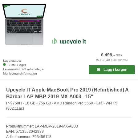
6.498,-
SEK
(5.198,40 exkl. moms)
Lagerstatus:
2 stk. i lager
Leveranstid: 2-3 arbetsdagar
Lägg i korgen
Mer leveransinformation
Upcycle IT Apple MacBook Pro 2019 (Refurbished) A
Bärbar LAP-MBP-2019-MX-A003 - 15"
i7-9750H - 16 GB - 256 GB - AMD Radeon Pro 555X - Grå - Wi-Fi 5
(802.11ac)
Produktnummer: LAP-MBP-2019-MX-A003
EAN: 5713552042989
Artikelnummer: F25456118