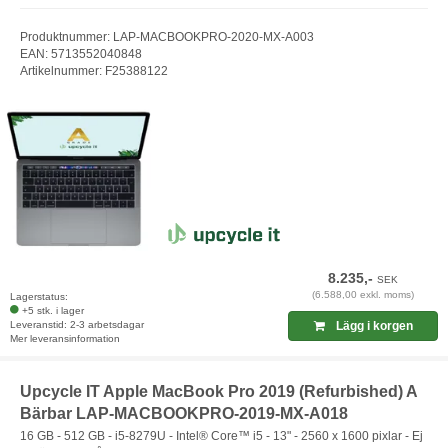
Produktnummer: LAP-MACBOOKPRO-2020-MX-A003
EAN: 5713552040848
Artikelnummer: F25388122
8.235,-
SEK
(6.588,00 exkl. moms)
Lagerstatus:
+5 stk. i lager
Leveranstid: 2-3 arbetsdagar
Lägg i korgen
Mer leveransinformation
Upcycle IT Apple MacBook Pro 2019 (Refurbished) A
Bärbar LAP-MACBOOKPRO-2019-MX-A018
16 GB - 512 GB - i5-8279U - Intel® Core™ i5 - 13" - 2560 x 1600 pixlar - Ej