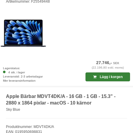
Artikelnummer: F25549448
27.746,-
SEK
(22.196,80 exkl. moms)
Lagerstatus:
4 stk. i lager
Leveranstid: 2-3 arbetsdagar
Lägg i korgen
Mer leveransinformation
Apple Bärbar MDVT4DK/A - 16 GB - 1 GB - 15.3" -
2880 x 1864 pixlar - macOS - 10 kärnor
Sky Blue
Produktnummer: MDVT4DK/A
EAN: 0195950698831