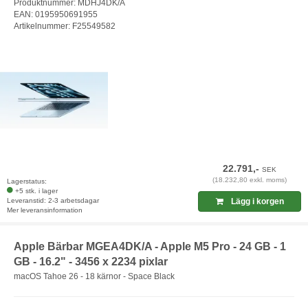
Produktnummer: MDHJ4DK/A
EAN: 0195950691955
Artikelnummer: F25549582
22.791,-
SEK
(18.232,80 exkl. moms)
Lagerstatus:
+5 stk. i lager
Leveranstid: 2-3 arbetsdagar
Lägg i korgen
Mer leveransinformation
Apple Bärbar MGEA4DK/A - Apple M5 Pro - 24 GB - 1
GB - 16.2" - 3456 x 2234 pixlar
macOS Tahoe 26 - 18 kärnor - Space Black