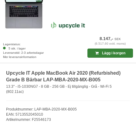
8.147,-
SEK
(6.517,60 exkl. moms)
Lagerstatus:
5 stk. i lager
Leveranstid: 2-3 arbetsdagar
Lägg i korgen
Mer leveransinformation
Upcycle IT Apple MacBook Air 2020 (Refurbished)
Grade B Bärbar LAP-MBA-2020-MX-B005
13.3" - i5-1030NG7 - 8 GB - 256 GB - Ej tillgänglig - Grå - Wi-Fi 5
(802.11ac)
Produktnummer: LAP-MBA-2020-MX-B005
EAN: 5713552045010
Artikelnummer: F25546173