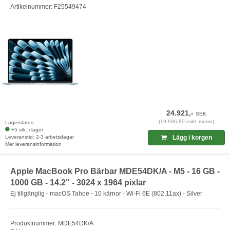
Artikelnummer: F25549474
24.921,-
SEK
(19.936,80 exkl. moms)
Lagerstatus:
+5 stk. i lager
Leveranstid: 2-3 arbetsdagar
Lägg i korgen
Mer leveransinformation
Apple MacBook Pro Bärbar MDE54DK/A - M5 - 16 GB -
1000 GB - 14.2" - 3024 x 1964 pixlar
Ej tillgänglig - macOS Tahoe - 10 kärnor - Wi-Fi 6E (802.11ax) - Silver
Produktnummer: MDE54DK/A