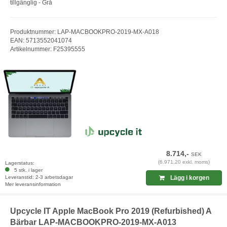
tillgänglig - Grå
Produktnummer: LAP-MACBOOKPRO-2019-MX-A018
EAN: 5713552041074
Artikelnummer: F25395555
8.714,-
SEK
(6.971,20 exkl. moms)
Lagerstatus:
5 stk. i lager
Leveranstid: 2-3 arbetsdagar
Lägg i korgen
Mer leveransinformation
Upcycle IT Apple MacBook Pro 2019 (Refurbished) A
Bärbar LAP-MACBOOKPRO-2019-MX-A013