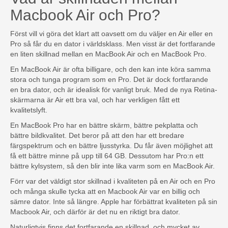
Macbook Air och Pro?
Först vill vi göra det klart att oavsett om du väljer en Air eller en
Pro så får du en dator i världsklass. Men visst är det fortfarande
en liten skillnad mellan en MacBook Air och en MacBook Pro.
En MacBook Air är ofta billigare, och den kan inte köra samma
stora och tunga program som en Pro. Det är dock fortfarande
en bra dator, och är idealisk för vanligt bruk. Med de nya Retina-
skärmarna är Air ett bra val, och har verkligen fått ett
kvalitetslyft.
En MacBook Pro har en bättre skärm, bättre pekplatta och
bättre bildkvalitet. Det beror på att den har ett bredare
färgspektrum och en bättre ljusstyrka. Du får även möjlighet att
få ett bättre minne på upp till 64 GB. Dessutom har Pro:n ett
bättre kylsystem, så den blir inte lika varm som en MacBook Air.
Förr var det väldigt stor skillnad i kvaliteten på en Air och en Pro
och många skulle tycka att en Macbook Air var en billig och
sämre dator. Inte så längre. Apple har förbättrat kvaliteten på sin
Macbook Air, och därför är det nu en riktigt bra dator.
Naturligtvis finns det fortfarande en skillnad, och mycket av