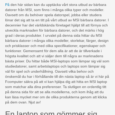
På
den här sidan kan du upptäcka vårt stora utbud av bärbara
datorer från MSI, som finns i många olika typer och modeller.
Oavsett om du behöver spela datorspel, jobba eller studera
lönar det sig att ta en titt på vårt utbud av MSI bärbara datorer. I
decennier har det världskända företaget hjälpt till att förnya och
utveckla marknaden för bärbara datorer, och det märks i hög
grad i deras produkter. I urvalet på denna sida hittar du MSI
bärbara datorer i många olika modeller, storlekar, färger, design
och prisklasser och med olika specifikationer, egenskaper och
funktioner. Gemensamt för dem alla är att de är tillverkade i
högsta kvalitet och att vi säljer dem till några av marknadens
bästa priser. Du hittar både MSI-laptops som lämpar sig väl som
studiedatorer, samt arbetslaptops och laptops som lämpar sig
väl för spel och underhållning. Oavsett vilka behov och
önskemål du har i förhållande till din nästa laptop så är vi här på
Fcomputer säkra på att vi kan hjälpa dig att hitta en MSI laptop
som matchar alla dina preferenser. Ta slutligen en ordentlig titt
på denna sida för att se alla modellerna, och kom ihåg att du
kan läsa mycket mer om de olika produkterna genom att klicka
på dem ovan. Njut av!
En laptop som gömmer sig