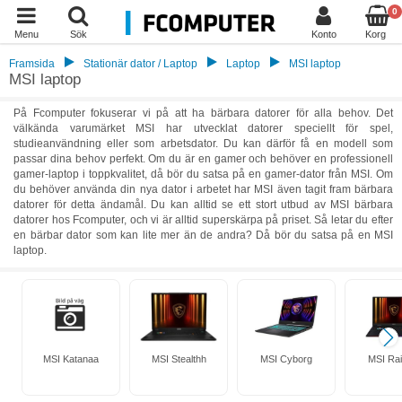
0
Menu
Sök
Konto
Korg
Framsida
Stationär dator / Laptop
Laptop
MSI laptop
MSI laptop
På Fcomputer fokuserar vi på att ha bärbara datorer för alla behov. Det
välkända varumärket MSI har utvecklat datorer speciellt för spel,
studieanvändning eller som arbetsdator. Du kan därför få en modell som
passar dina behov perfekt. Om du är en gamer och behöver en professionell
gamer-laptop i toppkvalitet, då bör du satsa på en gamer-dator från MSI. Om
du behöver använda din nya dator i arbetet har MSI även tagit fram bärbara
datorer för detta ändamål. Du kan alltid se ett stort utbud av MSI bärbara
datorer hos Fcomputer, och vi är alltid superskärpa på priset. Så letar du efter
en bärbar dator som kan lite mer än de andra? Då bör du satsa på en MSI
laptop.
MSI Katanaa
MSI Stealthh
MSI Cyborg
MSI Rai