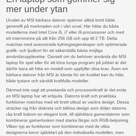
mer under ytan
Urvalet av MSI bärbara datorer spänner alltså brett både
generellt på marknaden och i vårt urval. Här hittar du båda
modellerna med Intel Core i5, i7 eller i9-processorer och med
ett internminne på allt från 256 GB och upp till 2 TB. Detta
matchas med avancerade kylningsegenskaper och optimerade
grafik- och ljudkort för att säkerställa bästa möjliga
användarupplevelse. Oavsett om du behöver använda din MSI
laptop för spel eller för att köra tunga program på jobbet är det
därför bara att hitta en modell som uppfyller dina krav. Även om
bärbara datorer från MSI är kända för sin kvalitet kan du hitta
både tystare och särskilt kraftfulla modeller.
Därmed inte sagt att prestanda och processorkraft är det enda
en MSI laptop har att erbjuda. Datorns kraft och praktiska
funktioner matchas med ett brett utbud av vackra design. Dessa
sträcker sig från diskreta och tidlösa design som döljer datorns
råa kraft bakom en elegant look, till självklara gamerdatorer som
kombinerar gamerlooken med starka färger och RGB-belysning.
Vilken typ av funktioner som kombineras med de olika
designerna beror självklart på den individuella modellen, men