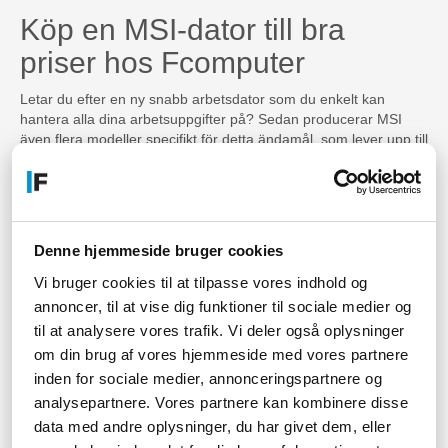
Köp en MSI-dator till bra
priser hos Fcomputer
Letar du efter en ny snabb arbetsdator som du enkelt kan
hantera alla dina arbetsuppgifter på? Sedan producerar MSI
även flera modeller specifikt för detta ändamål, som lever upp till
samma höga standard som deras gaming laptops. Här på
Fcomputer hittar du till exempel den effektiva MSI WS
Workstation, som klarar även de tyngsta uppgifterna. Med en
WS Workstation från MSI får du en bärbar dator i stilren och
elegant design som sänder en tydlig signal om professionalism.
Denne hjemmeside bruger cookies
Dessutom är den lätt att transportera, så att du kan sköta
arbetet var du än befinner dig. Oavsett vilken typ av uppgifter
Vi bruger cookies til at tilpasse vores indhold og
din nya dator måste klara av så kan vi på Fcomputer säkert
annoncer, til at vise dig funktioner til sociale medier og
hjälpa dig att hitta en MSI laptop som matchar. Dessutom, för att
til at analysere vores trafik. Vi deler også oplysninger
säkerställa att våra kunder har de senaste och bästa MSI-
om din brug af vores hjemmeside med vores partnere
bärbara datorerna att välja mellan, håller vi oss alltid
inden for sociale medier, annonceringspartnere og
uppdaterade med den senaste utvecklingen från det populära
varumärket.
analysepartnere. Vores partnere kan kombinere disse
data med andre oplysninger, du har givet dem, eller
Har du några frågor angående MSI