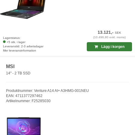
13.121,-
SEK
(10.496,80 exkl. moms)
Lagerstatus:
+5 stk. i lager
Leveranstid: 2-3 arbetsdagar
Lägg i korgen
Mer leveransinformation
MSI
14" - 2 TB SSD
Produktnummer: Venture A14 AI+ A3HMG-001NEU
EAN: 4711377297462
Artikelnummer: F25285030