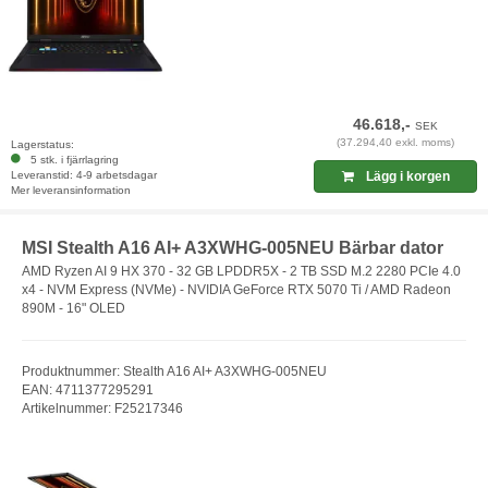
46.618,-
SEK
(37.294,40 exkl. moms)
Lagerstatus:
5 stk. i fjärrlagring
Leveranstid: 4-9 arbetsdagar
Lägg i korgen
Mer leveransinformation
MSI Stealth A16 AI+ A3XWHG-005NEU Bärbar dator
AMD Ryzen AI 9 HX 370 - 32 GB LPDDR5X - 2 TB SSD M.2 2280 PCIe 4.0
x4 - NVM Express (NVMe) - NVIDIA GeForce RTX 5070 Ti / AMD Radeon
890M - 16" OLED
Produktnummer: Stealth A16 AI+ A3XWHG-005NEU
EAN: 4711377295291
Artikelnummer: F25217346