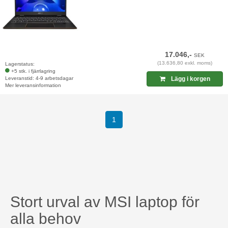
17.046,-
SEK
(13.636,80 exkl. moms)
Lagerstatus:
+5 stk. i fjärrlagring
Leveranstid: 4-9 arbetsdagar
Lägg i korgen
Mer leveransinformation
(current)
1
Stort urval av MSI laptop för
alla behov