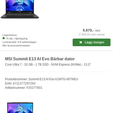
9.879,-
SEK
(7.903,20 exkl. moms)
Lagerstatus:
+5 stk. i fjärrlagring
Leveranstid: 4-9 arbetsdagar
Lägg i korgen
Mer leveransinformation
MSI Summit E13 AI Evo Bärbar dator
Core Ultra 7 - 32 GB - 1 TB SSD - NVM Express (NVMe) - 13.3"
Produktnummer: Summit E13 AI Evo A1MTG-067NEU
EAN: 4711377297264
Artikelnummer: F25277801