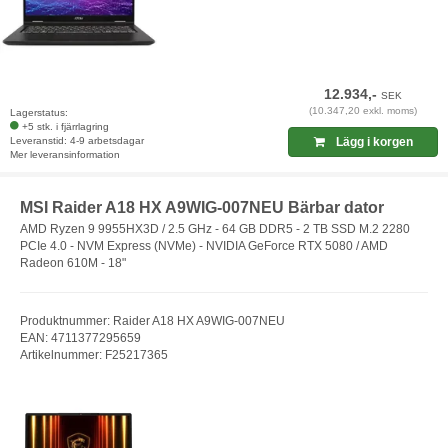
12.934,-
SEK
(10.347,20 exkl. moms)
Lagerstatus:
+5 stk. i fjärrlagring
Leveranstid: 4-9 arbetsdagar
Lägg i korgen
Mer leveransinformation
MSI Raider A18 HX A9WIG-007NEU Bärbar dator
AMD Ryzen 9 9955HX3D / 2.5 GHz - 64 GB DDR5 - 2 TB SSD M.2 2280
PCIe 4.0 - NVM Express (NVMe) - NVIDIA GeForce RTX 5080 / AMD
Radeon 610M - 18"
Produktnummer: Raider A18 HX A9WIG-007NEU
EAN: 4711377295659
Artikelnummer: F25217365