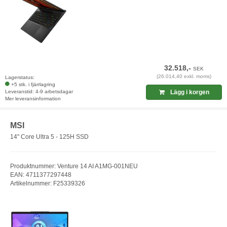
32.518,-
SEK
(26.014,40 exkl. moms)
Lagerstatus:
+5 stk. i fjärrlagring
Leveranstid: 4-9 arbetsdagar
Lägg i korgen
Mer leveransinformation
MSI
14" Core Ultra 5 - 125H SSD
Produktnummer: Venture 14 AI A1MG-001NEU
EAN: 4711377297448
Artikelnummer: F25339326