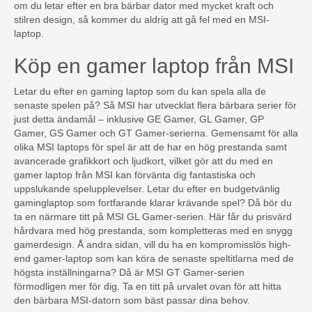
om du letar efter en bra bärbar dator med mycket kraft och
stilren design, så kommer du aldrig att gå fel med en MSI-
laptop.
Köp en gamer laptop från MSI
Letar du efter en gaming laptop som du kan spela alla de
senaste spelen på? Så MSI har utvecklat flera bärbara serier för
just detta ändamål – inklusive GE Gamer, GL Gamer, GP
Gamer, GS Gamer och GT Gamer-serierna. Gemensamt för alla
olika MSI laptops för spel är att de har en hög prestanda samt
avancerade grafikkort och ljudkort, vilket gör att du med en
gamer laptop från MSI kan förvänta dig fantastiska och
uppslukande spelupplevelser. Letar du efter en budgetvänlig
gaminglaptop som fortfarande klarar krävande spel? Då bör du
ta en närmare titt på MSI GL Gamer-serien. Här får du prisvärd
hårdvara med hög prestanda, som kompletteras med en snygg
gamerdesign. Å andra sidan, vill du ha en kompromisslös high-
end gamer-laptop som kan köra de senaste speltitlarna med de
högsta inställningarna? Då är MSI GT Gamer-serien
förmodligen mer för dig. Ta en titt på urvalet ovan för att hitta
den bärbara MSI-datorn som bäst passar dina behov.