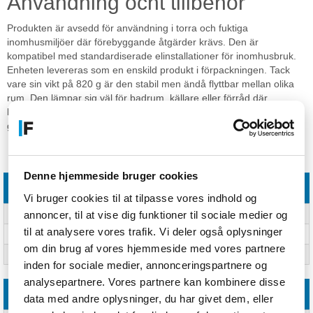
Användning ocht tillbehör
Produkten är avsedd för användning i torra och fuktiga
inomhusmiljöer där förebyggande åtgärder krävs. Den är
kompatibel med standardiserade elinstallationer för inomhusbruk.
Enheten levereras som en enskild produkt i förpackningen. Tack
vare sin vikt på 820 g är den stabil men ändå flyttbar mellan olika
rum. Den lämpar sig väl för badrum, källare eller förråd där
luftfuktigheten ofta är hög. Inga ytterligare tillbehör krävs för den
grundläggande funktionen.
Specifikationer
Denne hjemmeside bruger cookies
Egenskaper
Vi bruger cookies til at tilpasse vores indhold og
annoncer, til at vise dig funktioner til sociale medier og
Lämplig för inomhusbruk
Ja
til at analysere vores trafik. Vi deler også oplysninger
Bästa användningsområden
Mjöldagg, Mögel
om din brug af vores hjemmeside med vores partnere
Korrekt användning
Förebyggande
inden for sociale medier, annonceringspartnere og
analysepartnere. Vores partnere kan kombinere disse
Vikt & dimension
data med andre oplysninger, du har givet dem, eller