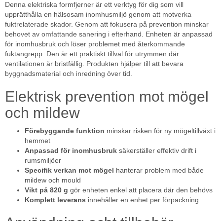
Denna elektriska formfjerner är ett verktyg för dig som vill
upprätthålla en hälsosam inomhusmiljö genom att motverka
fuktrelaterade skador. Genom att fokusera på prevention minskar
behovet av omfattande sanering i efterhand. Enheten är anpassad
för inomhusbruk och löser problemet med återkommande
fuktangrepp. Den är ett praktiskt tillval för utrymmen där
ventilationen är bristfällig. Produkten hjälper till att bevara
byggnadsmaterial och inredning över tid.
Elektrisk prevention mot mögel
och mildew
Förebyggande funktion
minskar risken för ny mögeltillväxt i
hemmet
Anpassad för inomhusbruk
säkerställer effektiv drift i
rumsmiljöer
Specifik verkan mot mögel
hanterar problem med både
mildew och mould
Vikt på 820 g
gör enheten enkel att placera där den behövs
Komplett leverans
innehåller en enhet per förpackning