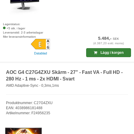
Lagerstatus:
+5 stk. i lager
Leveranstid: 2-3 arbetsdagar
Mer leveransinformation
5.484,-
SEK
(4.387,20 exkl. moms)
Lägg i korgen
Datablad
AOC G4 C27G4ZXU Skärm - 27" - Fast VA - Full HD -
280 Hz - 1 ms - 2x HDMI - Svart
AMD Adaptive-Sync - 0,3ms,1ms
Produktnummer: C27G4ZXU
EAN: 4038986181488
Artikelnummer: F24956235