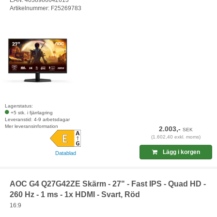
Artikelnummer: F25269783
Lagerstatus:
+5 stk. i fjärrlagring
Leveranstid: 4-9 arbetsdagar
Mer leveransinformation
2.003,-
SEK
(1.602,40 exkl. moms)
Lägg i korgen
Datablad
AOC G4 Q27G42ZE Skärm - 27" - Fast IPS - Quad HD -
260 Hz - 1 ms - 1x HDMI - Svart, Röd
16:9