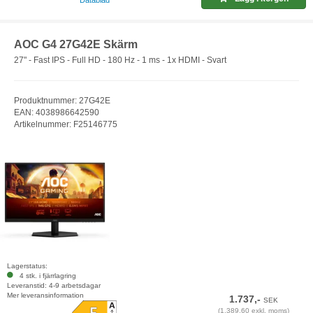
Datablad
AOC G4 27G42E Skärm
27" - Fast IPS - Full HD - 180 Hz - 1 ms - 1x HDMI - Svart
Produktnummer: 27G42E
EAN: 4038986642590
Artikelnummer: F25146775
Lagerstatus:
4 stk. i fjärrlagring
Leveranstid: 4-9 arbetsdagar
Mer leveransinformation
1.737,-
SEK
(1.389,60 exkl. moms)