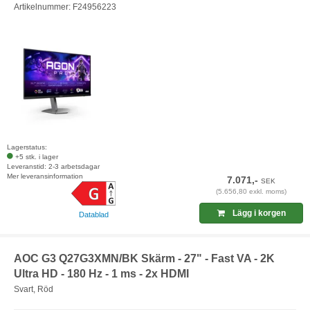
Artikelnummer: F24956223
Lagerstatus:
+5 stk. i lager
Leveranstid: 2-3 arbetsdagar
Mer leveransinformation
7.071,-
SEK
(5.656,80 exkl. moms)
Lägg i korgen
Datablad
AOC G3 Q27G3XMN/BK Skärm - 27" - Fast VA - 2K
Ultra HD - 180 Hz - 1 ms - 2x HDMI
Svart, Röd