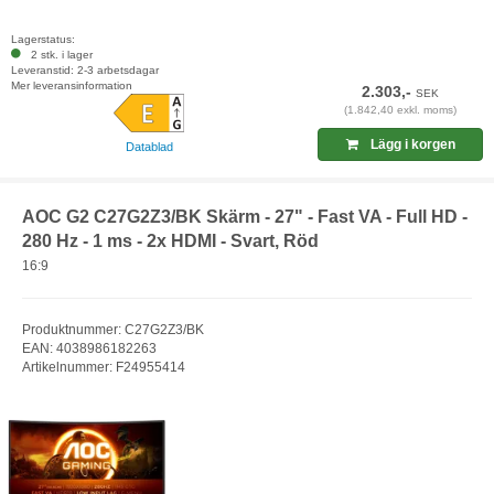
Lagerstatus:
2 stk. i lager
Leveranstid: 2-3 arbetsdagar
Mer leveransinformation
2.303,-
SEK
(1.842,40 exkl. moms)
Lägg i korgen
Datablad
AOC G2 C27G2Z3/BK Skärm - 27" - Fast VA - Full HD -
280 Hz - 1 ms - 2x HDMI - Svart, Röd
16:9
Produktnummer: C27G2Z3/BK
EAN: 4038986182263
Artikelnummer: F24955414