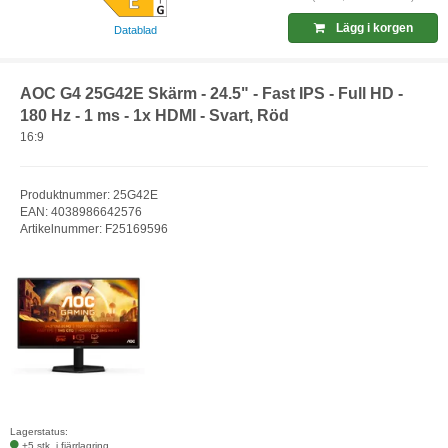
Lägg i korgen
Datablad
AOC G4 25G42E Skärm - 24.5" - Fast IPS - Full HD -
180 Hz - 1 ms - 1x HDMI - Svart, Röd
16:9
Produktnummer: 25G42E
EAN: 4038986642576
Artikelnummer: F25169596
Lagerstatus:
+5 stk. i fjärrlagring