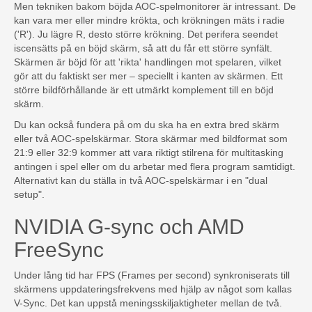
Men tekniken bakom böjda AOC-spelmonitorer är intressant. De
kan vara mer eller mindre krökta, och krökningen mäts i radie
('R'). Ju lägre R, desto större krökning. Det perifera seendet
iscensätts på en böjd skärm, så att du får ett större synfält.
Skärmen är böjd för att 'rikta' handlingen mot spelaren, vilket
gör att du faktiskt ser mer – speciellt i kanten av skärmen. Ett
större bildförhållande är ett utmärkt komplement till en böjd
skärm.
Du kan också fundera på om du ska ha en extra bred skärm
eller två AOC-spelskärmar. Stora skärmar med bildformat som
21:9 eller 32:9 kommer att vara riktigt stilrena för multitasking
antingen i spel eller om du arbetar med flera program samtidigt.
Alternativt kan du ställa in två AOC-spelskärmar i en "dual
setup".
NVIDIA G-sync och AMD
FreeSync
Under lång tid har FPS (Frames per second) synkroniserats till
skärmens uppdateringsfrekvens med hjälp av något som kallas
V-Sync. Det kan uppstå meningsskiljaktigheter mellan de två.