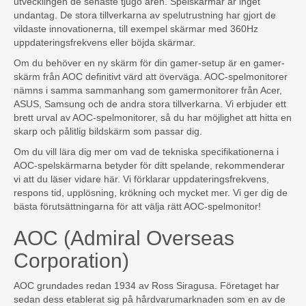
utvecklingen de senaste tjugo åren. Spelskärmar är inget
undantag. De stora tillverkarna av spelutrustning har gjort de
vildaste innovationerna, till exempel skärmar med 360Hz
uppdateringsfrekvens eller böjda skärmar.
Om du behöver en ny skärm för din gamer-setup är en gamer-
skärm från AOC definitivt värd att överväga. AOC-spelmonitorer
nämns i samma sammanhang som gamermonitorer från Acer,
ASUS, Samsung och de andra stora tillverkarna. Vi erbjuder ett
brett urval av AOC-spelmonitorer, så du har möjlighet att hitta en
skarp och pålitlig bildskärm som passar dig.
Om du vill lära dig mer om vad de tekniska specifikationerna i
AOC-spelskärmarna betyder för ditt spelande, rekommenderar
vi att du läser vidare här. Vi förklarar uppdateringsfrekvens,
respons tid, upplösning, krökning och mycket mer. Vi ger dig de
bästa förutsättningarna för att välja rätt AOC-spelmonitor!
AOC (Admiral Overseas
Corporation)
AOC grundades redan 1934 av Ross Siragusa. Företaget har
sedan dess etablerat sig på hårdvarumarknaden som en av de