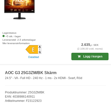
Lagerstatus:
+5 stk. i lager
Leveranstid: 2-3 arbetsdagar
Mer leveransinformation
2.635,-
SEK
(2.108,00 exkl. moms)
Lägg i korgen
Datablad
AOC G3 25G3ZM/BK Skärm
24.5" - VA - Full HD - 240 Hz - 1 ms - 2x HDMI - Svart, Röd
Produktnummer: 25G3ZM/BK
EAN: 4038986140911
Artikelnummer: F23122923