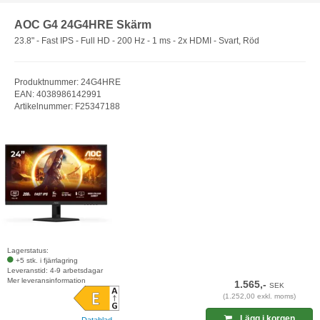
AOC G4 24G4HRE Skärm
23.8" - Fast IPS - Full HD - 200 Hz - 1 ms - 2x HDMI - Svart, Röd
Produktnummer: 24G4HRE
EAN: 4038986142991
Artikelnummer: F25347188
Lagerstatus:
+5 stk. i fjärrlagring
Leveranstid: 4-9 arbetsdagar
Mer leveransinformation
1.565,-
SEK
(1.252,00 exkl. moms)
Lägg i korgen