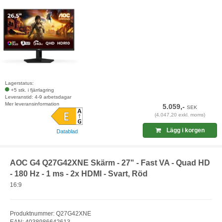
Lagerstatus:
+5 stk. i fjärrlagring
Leveranstid: 4-9 arbetsdagar
Mer leveransinformation
5.059,-
SEK
(4.047,20 exkl. moms)
Lägg i korgen
Datablad
AOC G4 Q27G42XNE Skärm - 27" - Fast VA - Quad HD
- 180 Hz - 1 ms - 2x HDMI - Svart, Röd
16:9
Produktnummer: Q27G42XNE
EAN: 4038986642613