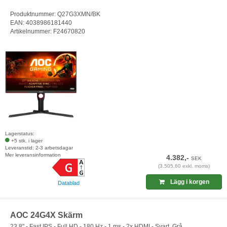
Produktnummer: Q27G3XMN/BK
EAN: 4038986181440
Artikelnummer: F24670820
Lagerstatus:
+5 stk. i lager
Leveranstid: 2-3 arbetsdagar
Mer leveransinformation
4.382,-
SEK
(3.505,60 exkl. moms)
Lägg i korgen
Datablad
AOC 24G4X Skärm
23.8" - Fast IPS - Full HD - 180 Hz - 1 ms - 2x HDMI - Svart, Grå