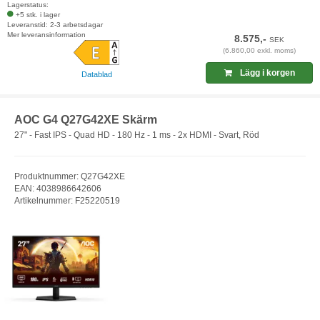
Lagerstatus:
+5 stk. i lager
Leveranstid: 2-3 arbetsdagar
Mer leveransinformation
8.575,-
SEK
(6.860,00 exkl. moms)
Lägg i korgen
Datablad
AOC G4 Q27G42XE Skärm
27" - Fast IPS - Quad HD - 180 Hz - 1 ms - 2x HDMI - Svart, Röd
Produktnummer: Q27G42XE
EAN: 4038986642606
Artikelnummer: F25220519