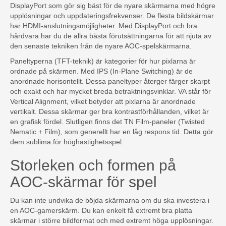
DisplayPort som gör sig bäst för de nyare skärmarna med högre
upplösningar och uppdateringsfrekvenser. De flesta bildskärmar
har HDMI-anslutningsmöjligheter. Med DisplayPort och bra
hårdvara har du de allra bästa förutsättningarna för att njuta av
den senaste tekniken från de nyare AOC-spelskärmarna.
Paneltyperna (TFT-teknik) är kategorier för hur pixlarna är
ordnade på skärmen. Med IPS (In-Plane Switching) är de
anordnade horisontellt. Dessa paneltyper återger färger skarpt
och exakt och har mycket breda betraktningsvinklar. VA står för
Vertical Alignment, vilket betyder att pixlarna är anordnade
vertikalt. Dessa skärmar ger bra kontrastförhållanden, vilket är
en grafisk fördel. Slutligen finns det TN Film-paneler (Twisted
Nematic + Film), som generellt har en låg respons tid. Detta gör
dem sublima för höghastighetsspel.
Storleken och formen på
AOC-skärmar för spel
Du kan inte undvika de böjda skärmarna om du ska investera i
en AOC-gamerskärm. Du kan enkelt få extremt bra platta
skärmar i större bildformat och med extremt höga upplösningar.