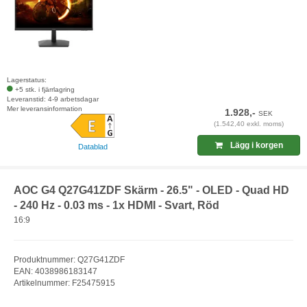
Lagerstatus:
+5 stk. i fjärrlagring
Leveranstid: 4-9 arbetsdagar
Mer leveransinformation
1.928,-
SEK
(1.542,40 exkl. moms)
Lägg i korgen
Datablad
AOC G4 Q27G41ZDF Skärm - 26.5" - OLED - Quad HD
- 240 Hz - 0.03 ms - 1x HDMI - Svart, Röd
16:9
Produktnummer: Q27G41ZDF
EAN: 4038986183147
Artikelnummer: F25475915