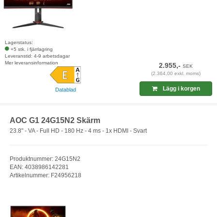
Lagerstatus:
+5 stk. i fjärrlagring
Leveranstid: 4-9 arbetsdagar
Mer leveransinformation
2.955,-
SEK
(2.364,00 exkl. moms)
Lägg i korgen
Datablad
AOC G1 24G15N2 Skärm
23.8" - VA - Full HD - 180 Hz - 4 ms - 1x HDMI - Svart
Produktnummer: 24G15N2
EAN: 4038986142281
Artikelnummer: F24956218