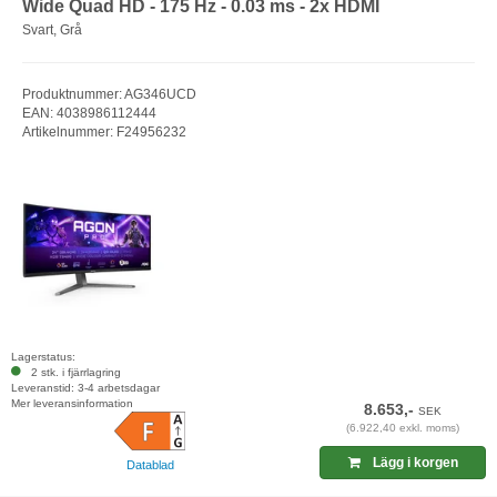
Wide Quad HD - 175 Hz - 0.03 ms - 2x HDMI
Svart, Grå
Produktnummer: AG346UCD
EAN: 4038986112444
Artikelnummer: F24956232
Lagerstatus:
2 stk. i fjärrlagring
Leveranstid: 3-4 arbetsdagar
Mer leveransinformation
8.653,-
SEK
(6.922,40 exkl. moms)
Lägg i korgen
Datablad