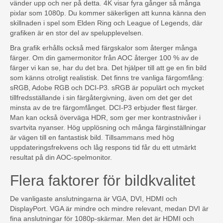
vänder upp och ner på detta. 4K visar fyra gånger så många
pixlar som 1080p. Du kommer säkerligen att kunna känna den
skillnaden i spel som Elden Ring och League of Legends, där
grafiken är en stor del av spelupplevelsen.
Bra grafik erhålls också med färgskalor som återger många
färger. Om din gamermonitor från AOC återger 100 % av de
färger vi kan se, har du det bra. Det hjälper till att ge en fin bild
som känns otroligt realistisk. Det finns tre vanliga färgomfång:
sRGB, Adobe RGB och DCI-P3. sRGB är populärt och mycket
tillfredsställande i sin färgåtergivning, även om det ger det
minsta av de tre färgomfånget. DCI-P3 erbjuder flest färger.
Man kan också överväga HDR, som ger mer kontrastnivåer i
svartvita nyanser. Hög upplösning och många färginställningar
är vägen till en fantastisk bild. Tillsammans med hög
uppdateringsfrekvens och låg respons tid får du ett utmärkt
resultat på din AOC-spelmonitor.
Flera faktorer för bildkvalitet
De vanligaste anslutningarna är VGA, DVI, HDMI och
DisplayPort. VGA är mindre och mindre relevant, medan DVI är
fina anslutningar för 1080p-skärmar. Men det är HDMI och