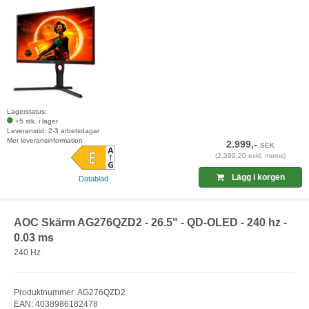
Lagerstatus:
+5 stk. i lager
Leveranstid: 2-3 arbetsdagar
Mer leveransinformation
2.999,-
SEK
(2.399,20 exkl. moms)
Lägg i korgen
Datablad
AOC Skärm AG276QZD2 - 26.5" - QD-OLED - 240 hz -
0.03 ms
240 Hz
Produktnummer: AG276QZD2
EAN: 4038986182478