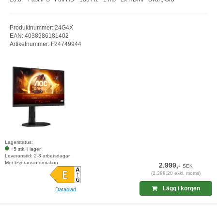
Produktnummer: 24G4X
EAN: 4038986181402
Artikelnummer: F24749944
Lagerstatus:
+5 stk. i lager
Leveranstid: 2-3 arbetsdagar
Mer leveransinformation
2.999,-
SEK
(2.399,20 exkl. moms)
Lägg i korgen
Datablad