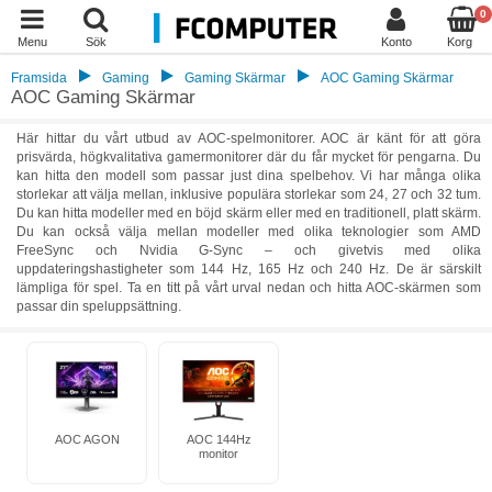
0
Menu
Sök
Konto
Korg
Framsida
Gaming
Gaming Skärmar
AOC Gaming Skärmar
AOC Gaming Skärmar
Här hittar du vårt utbud av AOC-spelmonitorer. AOC är känt för att göra
prisvärda, högkvalitativa gamermonitorer där du får mycket för pengarna. Du
kan hitta den modell som passar just dina spelbehov. Vi har många olika
storlekar att välja mellan, inklusive populära storlekar som 24, 27 och 32 tum.
Du kan hitta modeller med en böjd skärm eller med en traditionell, platt skärm.
Du kan också välja mellan modeller med olika teknologier som AMD
FreeSync och Nvidia G-Sync – och givetvis med olika
uppdateringshastigheter som 144 Hz, 165 Hz och 240 Hz. De är särskilt
lämpliga för spel. Ta en titt på vårt urval nedan och hitta AOC-skärmen som
passar din speluppsättning.
AOC AGON
AOC 144Hz
monitor