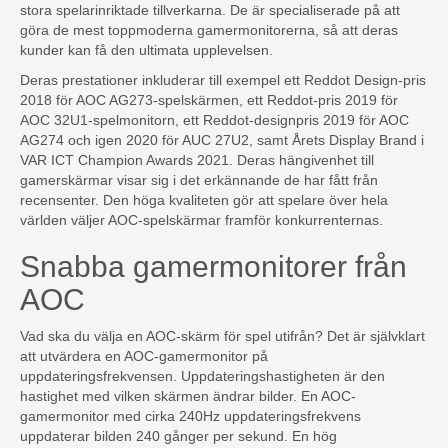
stora spelarinriktade tillverkarna. De är specialiserade på att
göra de mest toppmoderna gamermonitorerna, så att deras
kunder kan få den ultimata upplevelsen.
Deras prestationer inkluderar till exempel ett Reddot Design-pris
2018 för AOC AG273-spelskärmen, ett Reddot-pris 2019 för
AOC 32U1-spelmonitorn, ett Reddot-designpris 2019 för AOC
AG274 och igen 2020 för AUC 27U2, samt Årets Display Brand i
VAR ICT Champion Awards 2021. Deras hängivenhet till
gamerskärmar visar sig i det erkännande de har fått från
recensenter. Den höga kvaliteten gör att spelare över hela
världen väljer AOC-spelskärmar framför konkurrenternas.
Snabba gamermonitorer från
AOC
Vad ska du välja en AOC-skärm för spel utifrån? Det är självklart
att utvärdera en AOC-gamermonitor på
uppdateringsfrekvensen. Uppdateringshastigheten är den
hastighet med vilken skärmen ändrar bilder. En AOC-
gamermonitor med cirka 240Hz uppdateringsfrekvens
uppdaterar bilden 240 gånger per sekund. En hög