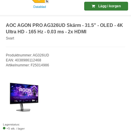
Lägg i korgen
Datablad
AOC AGON PRO AG326UD Skärm - 31.5" - OLED - 4K
Ultra HD - 165 Hz - 0.03 ms - 2x HDMI
Svart
Produktnummer: AG326UD
EAN: 4038986112468
Artikelnummer: F25014986
Lagerstatus:
+5 stk. i lager