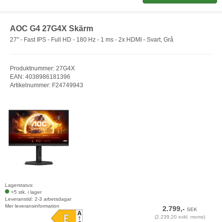
AOC G4 27G4X Skärm
27" - Fast IPS - Full HD - 180 Hz - 1 ms - 2x HDMI - Svart, Grå
Produktnummer: 27G4X
EAN: 4038986181396
Artikelnummer: F24749943
Lagerstatus:
+5 stk. i lager
Leveranstid: 2-3 arbetsdagar
Mer leveransinformation
2.799,-
SEK
(2.239,20 exkl. moms)