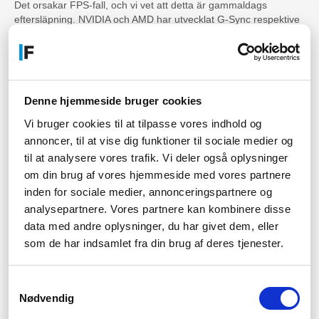
Det orsakar FPS-fall, och vi vet att detta är gammaldags
eftersläpning. NVIDIA och AMD har utvecklat G-Sync respektive
FreeSync, som är mjukvarulösningar på problemet. De nya
teknologierna synkroniserar uppdateringsfrekvensen till FPS
snarare än tvärtom, vilket är utformat för att eliminera
ingångsfördröjning. Vi har AOC-spelskärmar med NVIDIA G-
Sync och AMD FreeSync.
Denne hjemmeside bruger cookies
Som utgångspunkt ska mjukvaran kombineras med hårdvara
Vi bruger cookies til at tilpasse vores indhold og
från de två tillverkarna. Lyckligtvis erbjuder NVIDIA GeForce och
annoncer, til at vise dig funktioner til sociale medier og
AMD Ryzen extremt kraftfulla grafikkort. Titta gärna igenom vårt
utbud av grafikkort och hitta ett som passar din föredragna
til at analysere vores trafik. Vi deler også oplysninger
skärm. Kom också ihåg att tekniken kräver DisplayPort på din
om din brug af vores hjemmeside med vores partnere
AOC-spelskärm och ditt grafikkort.
inden for sociale medier, annonceringspartnere og
analysepartnere. Vores partnere kan kombinere disse
Vi ger dig råd om rätt AOC-
data med andre oplysninger, du har givet dem, eller
spelskärm
som de har indsamlet fra din brug af deres tjenester.
Vi har AOC gamermonitorer för alla behov – både de
budgetvänliga för casual gamern och de högteknologiska för dig
Samtykkevalg
som vill ha vansinnigt snabba skärmar och fantastisk fördjupning
Nødvendig
i dina spel. Du kan filtrera din sökning baserat på pris,