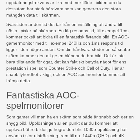
uppdateringsfrekvens är lika med mer flöde i bilden om du
dessutom har stark hårdvara som kan generera den stora
mängden data till skärmen.
Svarstiden är den tid det tar från en inställning att ändra till
nästa i pixlar på skärmen. En låg respons tid, till exempel 1ms,
kommer också att bidra till en fantastisk flytande bild. En AOC-
gamermonitor med till exempel 240Hz och 1ms respons tid
ligger i den högre änden. Om din hårdvara stöder en så snabb
skärm kommer den att ge en bländande bra bild. Det är inte
bara tilltalande för ögat, det kan faktiskt betyda något för ens
prestation i spel som Counter Strike och Call of Duty. Här är
snabb lyhördhet viktigt, och en AOC-spelmonitor kommer att
främja detta.
Fantastiska AOC-
spelmonitorer
Som gamer vill man ha en skärm som både är snabb och ger en
snygg bild. Upplösningen är en punkt där du kommer att
uppleva bättre bilder, ju högre den blir. 1080p-upplösning har
använts i stor utsträckning fram till nu. 1440p (QHD) och 4K