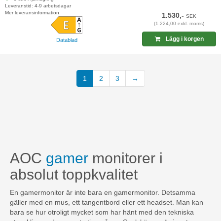
Leveranstid: 4-9 arbetsdagar
Mer leveransinformation
1.530,-
SEK
(1.224,00 exkl. moms)
Lägg i korgen
Datablad
(current)
1
2
3
→
AOC
gamer
monitorer i
absolut toppkvalitet
En gamermonitor är inte bara en gamermonitor. Detsamma
gäller med en mus, ett tangentbord eller ett headset. Man kan
bara se hur otroligt mycket som har hänt med den tekniska