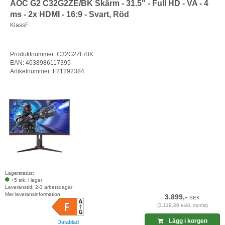
AOC G2 C32G2ZE/BK Skärm - 31.5" - Full HD - VA - 4
ms - 2x HDMI - 16:9 - Svart, Röd
KlassF
Produktnummer: C32G2ZE/BK
EAN: 4038986117395
Artikelnummer: F21292384
Lagerstatus:
+5 stk. i lager
Leveranstid: 2-3 arbetsdagar
Mer leveransinformation
3.899,-
SEK
(3.119,20 exkl. moms)
Lägg i korgen
Datablad