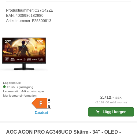
Produktnummer: Q27G42ZE
EAN: 4038986182980
Artikelnummer: F25300813
Lagerstatus:
+5 stk. i fjärrlagring
Leveranstid: 4-9 arbetsdagar
Mer leveransinformation
2.712,-
SEK
(2.169,60 exkl. moms)
Lägg i korgen
Datablad
AOC AGON PRO AG346UCD Skärm - 34" - OLED -