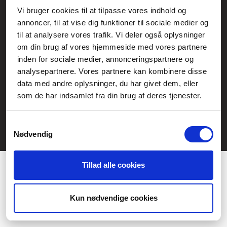
Vi bruger cookies til at tilpasse vores indhold og
Allmänna frågor:
annoncer, til at vise dig funktioner til sociale medier og
kundservice@fcomputer.se
til at analysere vores trafik. Vi deler også oplysninger
om din brug af vores hjemmeside med vores partnere
Service- och reklamationsavdelningen:
inden for sociale medier, annonceringspartnere og
service@fcomputer.se
analysepartnere. Vores partnere kan kombinere disse
data med andre oplysninger, du har givet dem, eller
Webbplatskarta
som de har indsamlet fra din brug af deres tjenester.
Kundcenter
Skapa klagomål
3 veckors returrätt
Datasäkerhet/cookies
Samtykkevalg
Nødvendig
Ångra köp
Kontakt
Tillad alle cookies
Præferencer
Statistik
Kun nødvendige cookies