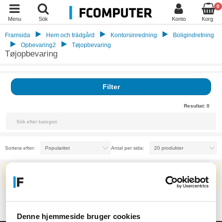
0
Menu
Sök
Konto
Korg
Framsida
Hem och trädgård
Kontorsinredning
Boligindretning
Opbevaring2
Tøjopbevaring
Tøjopbevaring
Filter
Resultat:
0
Sortera efter:
Antal per sida:
Inga produkter hittades
Denne hjemmeside bruger cookies