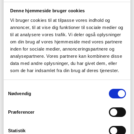
förvara dem när de inte används.
Denne hjemmeside bruger cookies
Vilken typ av terrassstol passar bäst
Vi bruger cookies til at tilpasse vores indhold og
för min stil?
annoncer, til at vise dig funktioner til sociale medier og
til at analysere vores trafik. Vi deler også oplysninger
Det beror helt på personlig stil och preferenser. Hos oss finns
det ett brett utbud av olika stilar för att du ska hitta det perfekta
om din brug af vores hjemmeside med vores partnere
valet för just dig.
inden for sociale medier, annonceringspartnere og
Fordele:
analysepartnere. Vores partnere kan kombinere disse
data med andre oplysninger, du har givet dem, eller
Terrassstolar är robusta och hållbara.
som de har indsamlet fra din brug af deres tjenester.
Många terrassstolar är lätta att rengöra.
Stolar i olika storlekar och stilar gör det smidigt att hitta
den optimala stolen.
Samtykkevalg
Ulemper:
Nødvendig
Priserna på terrassstolar kan variera stort och de dyrare
modellerna kan vara en investering.
Præferencer
Vissa modeller kanske inte är så bekväma att sitta i under
långa perioder.
Statistik