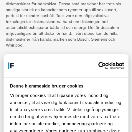
diskmaskiner för bänkskiva. Dessa små maskiner har trots sin
smidiga storlek en kapacitet som rymmer upp till sex kuvert,
perfekt för mindre hushåll. Tack vare den högkvalitativa
teknologin tar diskmaskinerna hand om diskningen helt
automatiskt och sparar både tid och energi. Det är dessutom
miljövänligare än att diska för hand. I vårt utbud kan du hitta
diskmaskiner från kända märken som Bosch, Siemens och
Whirlpool.
Effektiv diskning på en liten
yta
Diskmaskiner för bänkskiva är perfekta för dig som vill ha en
diskmaskin men inte har utrymme för en fullstor variant. De kan
Denne hjemmeside bruger cookies
enkelt placeras på en bänkskiva och har en bredd på vanligtvis
Vi bruger cookies til at tilpasse vores indhold og
45-55 cm. De mindre modellerna rymmer fyra till sex kuvert och
annoncer, til at vise dig funktioner til sociale medier og
har en högkvalitativ teknologi som tar hand om diskningen helt
automatiskt. Dessutom är diskmaskinerna miljövänligare än att
til at analysere vores trafik. Vi deler også oplysninger
diska för hand eftersom de använder mindre vatten och energi.
om din brug af vores hjemmeside med vores partnere
Vi erbjuder diskmaskiner från kända märken som Bosch,
inden for sociale medier, annonceringspartnere og
Electrolux och Siemens.
analysepartnere. Vores partnere kan kombinere disse