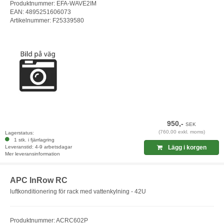
Produktnummer: EFA-WAVE2IM
EAN: 4895251606073
Artikelnummer: F25339580
950,-
SEK
(760,00 exkl. moms)
Lagerstatus:
1 stk. i fjärrlagring
Leveranstid: 4-9 arbetsdagar
Lägg i korgen
Mer leveransinformation
APC InRow RC
luftkonditionering för rack med vattenkylning - 42U
Produktnummer: ACRC602P