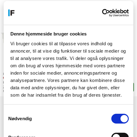
EAN: 731304267676
Artikelnummer: F15009410
Denne hjemmeside bruger cookies
Vi bruger cookies til at tilpasse vores indhold og
annoncer, til at vise dig funktioner til sociale medier og
til at analysere vores trafik. Vi deler også oplysninger
om din brug af vores hjemmeside med vores partnere
70.865,-
inden for sociale medier, annonceringspartnere og
SEK
Lagerstatus:
(56.692,00 exkl. moms)
0 stk. i lager
analysepartnere. Vores partnere kan kombinere disse
Förväntas vid beställning:
data med andre oplysninger, du har givet dem, eller
27/08-2026
Lägg i korgen
Mer leveransinformation
som de har indsamlet fra din brug af deres tjenester.
(current)
1
Samtykkevalg
Nødvendig