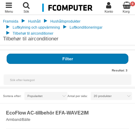
0
Menu
Sök
Konto
Korg
Framsida
Hushåll
Hushållsprodukter
Luftkylning och uppvärmning
Luftkonditioneringar
Tilbehør til airconditioner
Tilbehør til airconditioner
Filter
Resultat:
3
Sortera efter:
Antal per sida:
EcoFlow AC-tillbehör EFA-WAVE2IM
Armband/Bälte