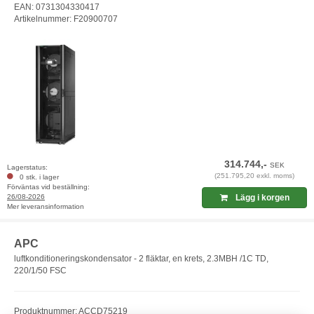
EAN: 0731304330417
Artikelnummer: F20900707
314.744,-
SEK
Lagerstatus:
(251.795,20 exkl. moms)
0 stk. i lager
Förväntas vid beställning:
26/08-2026
Lägg i korgen
Mer leveransinformation
APC
luftkonditioneringskondensator - 2 fläktar, en krets, 2.3MBH /1C TD,
220/1/50 FSC
Produktnummer: ACCD75219