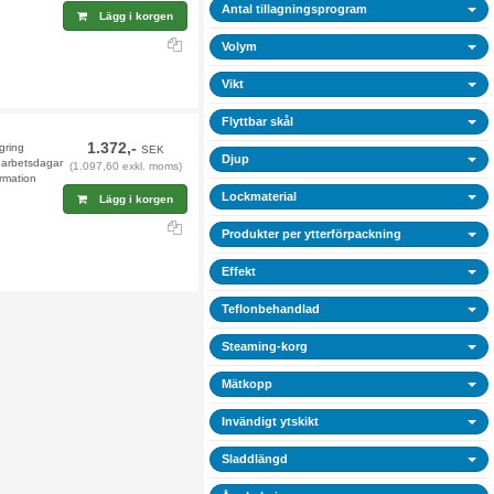
Antal tillagningsprogram
Lägg i korgen
Volym
Vikt
Flyttbar skål
1.372,-
agring
SEK
Djup
9 arbetsdagar
(1.097,60 exkl. moms)
rmation
Lockmaterial
Lägg i korgen
Produkter per ytterförpackning
Effekt
Teflonbehandlad
Steaming-korg
Mätkopp
Invändigt ytskikt
Sladdlängd