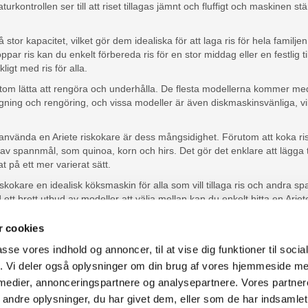
kontrollen ser till att riset tillagas jämnt och fluffigt och maskinen st
 stor kapacitet, vilket gör dem idealiska för att laga ris för hela familjen
oppar ris kan du enkelt förbereda ris för en stor middag eller en festlig t
kligt med ris för alla.
utom lätta att rengöra och underhålla. De flesta modellerna kommer m
agning och rengöring, och vissa modeller är även diskmaskinsvänliga, vilk
använda en Ariete riskokare är dess mångsidighet. Förutom att koka 
er av spannmål, som quinoa, korn och hirs. Det gör det enklare att lägga 
t på ett mer varierat sätt.
kokare en idealisk köksmaskin för alla som vill tillaga ris och andra s
ett brett utbud av modeller att välja mellan kan du enkelt hitta en Arie
 varför inte investera i en riskokare av Ariete idag och njuta av de m
 cookies
passe vores indhold og annoncer, til at vise dig funktioner til soci
fik. Vi deler også oplysninger om din brug af vores hjemmeside m
gor:
Webbplatskarta
 medier, annonceringspartnere og analysepartnere. Vores partne
ice@fcomputer.se
Kundcenter
Skapa kl
ndre oplysninger, du har givet dem, eller som de har indsamlet 
 reklamationsavdelningen:
3 veckors returrätt
Datasäker