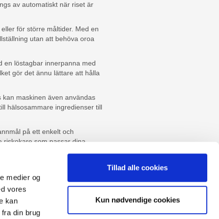
ängs av automatiskt när riset är
 eller för större måltider. Med en
illställning utan att behöva oroa
ed en löstagbar innerpanna med
et gör det ännu lättare att hålla
ris kan maskinen även användas
till hälsosammare ingredienser till
pannmål på ett enkelt och
te riskokare som passar dina
ånga fördelarna med att ha en så
Tillad alle cookies
ale medier og
ed vores
Kun nødvendige cookies
re kan
agomål
fra din brug
het/cookies