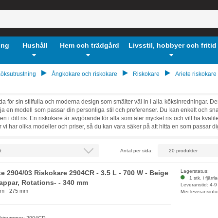
ing
Hushåll
Hem och trädgård
Livsstil, hobbyer och fritid
öksutrustning
Ångkokare och riskokare
Riskokare
Ariete riskokare
da för sin stilfulla och moderna design som smälter väl in i alla köksinredningar
älja en modell som passar din personliga stil och preferenser. Du kan enkelt och sna
en i ditt ris. En riskokare är avgörande för alla som äter mycket ris och vill ha kvalitet
 vi har olika modeller och priser, så du kan vara säker på att hitta en som passar di
Antal per sida:
Lagerstatus:
te 2904/03 Riskokare 2904CR - 3.5 L - 700 W - Beige
1 stk. i fjärrl
appar, Rotations- - 340 mm
Leveranstid: 4-
m - 275 mm
Mer leveransinfo