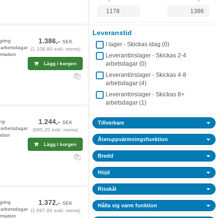
Leveranstid
1.386,-
agring
SEK
I lager - Skickas idag (
0
)
9 arbetsdagar
(1.108,80 exkl. moms)
rmation
Leverantörslager - Skickas 2-4
arbetsdagar (
0
)
Lägg i korgen
Leverantörslager - Skickas 4-8
arbetsdagar (
4
)
Leverantörslager - Skickas 8+
arbetsdagar (
1
)
1.244,-
ing
SEK
Tillverkare
 arbetsdagar
(995,20 exkl. moms)
ation
Återuppvärmningsfunktion
Lägg i korgen
Bredd
Höjd
Risskål
1.372,-
agring
SEK
Hålla sig varm funktion
9 arbetsdagar
(1.097,60 exkl. moms)
rmation