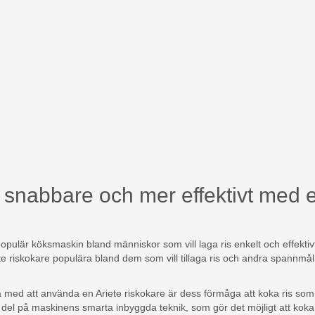
s snabbare och mer effektivt med 
opulär köksmaskin bland människor som vill laga ris enkelt och effektiv
ete riskokare populära bland dem som vill tillaga ris och andra spannmå
 med att använda en Ariete riskokare är dess förmåga att koka ris som är 
or del på maskinens smarta inbyggda teknik, som gör det möjligt att koka 