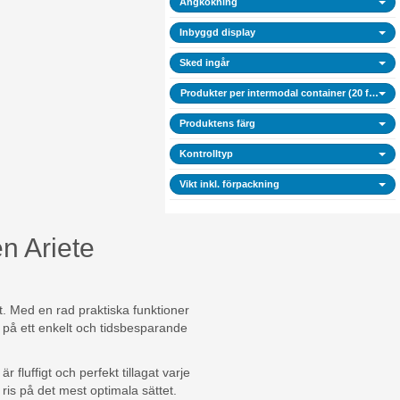
Ångkokning
Inbyggd display
Sked ingår
Produkter per intermodal container (20 fot)
Produktens färg
Kontrolltyp
Vikt inkl. förpackning
en Ariete
t. Med en rad praktiska funktioner
l på ett enkelt och tidsbesparande
fluffigt och perfekt tillagat varje
ris på det mest optimala sättet.