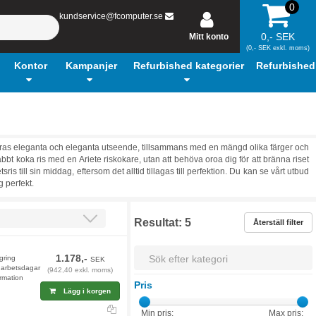
0
kundservice@fcomputer.se
0,- SEK
Mitt konto
(0,- SEK exkl. moms)
Kontor
Kampanjer
Refurbished kategorier
Refurbished
. Deras eleganta och eleganta utseende, tillsammans med en mängd olika färger och
bbt koka ris med en Ariete riskokare, utan att behöva oroa dig för att bränna riset
sris till sin middag, eftersom det alltid tillagas till perfektion. Du kan se vårt utbud
g perfekt.
Resultat:
5
Återställ filter
1.178,-
agring
SEK
9 arbetsdagar
(942,40 exkl. moms)
rmation
Pris
Lägg i korgen
Min pris:
Max pris: