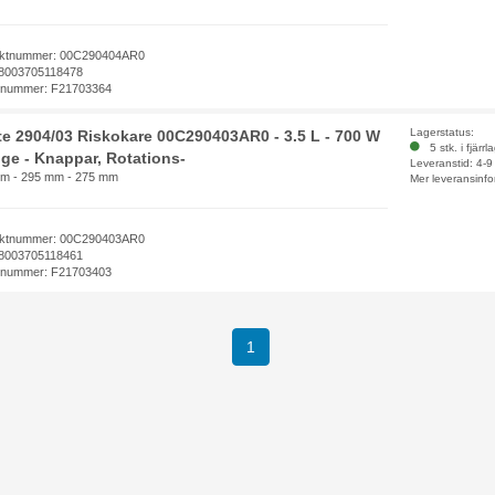
ktnummer: 00C290404AR0
8003705118478
elnummer: F21703364
Lagerstatus:
te 2904/03 Riskokare 00C290403AR0 - 3.5 L - 700 W
5 stk. i fjärrl
ige - Knappar, Rotations-
Leveranstid: 4-
m - 295 mm - 275 mm
Mer leveransinfo
ktnummer: 00C290403AR0
8003705118461
elnummer: F21703403
(current)
1