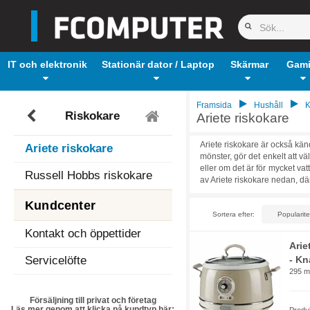
IT och elektronik
Stationär dator / Laptop
Skärmar
Gam
Framsida
Hushåll
K
Riskokare
Ariete riskokare
Ariete riskokare är också kän
Ariete riskokare
mönster, gör det enkelt att v
eller om det är för mycket vatt
Russell Hobbs riskokare
av Ariete riskokare nedan, där
Kundcenter
Sortera efter:
Kontakt och öppettider
Arie
Servicelöfte
- Kn
295 m
Försäljning till privat och företag
Läs mer genom att klicka på kundtyp här: