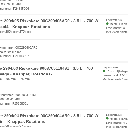
ktnummer: 2904CR
8003705118461
elnummer: F24835294
Lagerstatus:
te 2904/05 Riskokare 00C290405AR0 - 3.5 L - 700 W
+5 stk. i fjärrl
usblå - Knappar, Rotations-
Leveranstid: 4-
m - 295 mm - 275 mm
Mer leveransinfo
ktnummer: 00C290405AR0
8003705118485
elnummer: F21703357
Lagerstatus:
te 2904/03 Riskokare 8003705118461 - 3.5 L - 700
+5 stk. i fjärrlagr
Beige - Knappar, Rotations-
Leveranstid: 13-14
m - 295 mm - 275 mm
Mer leveransinform
ktnummer: 8003705118461
8003705118461
lnummer: F25138551
Lagerstatus:
te 2904/04 Riskokare 00C290404AR0 - 3.5 L - 700 W
+5 stk. i fjärrl
ön - Knappar, Rotations-
Leveranstid: 4-
m - 295 mm - 275 mm
Mer leveransinfo