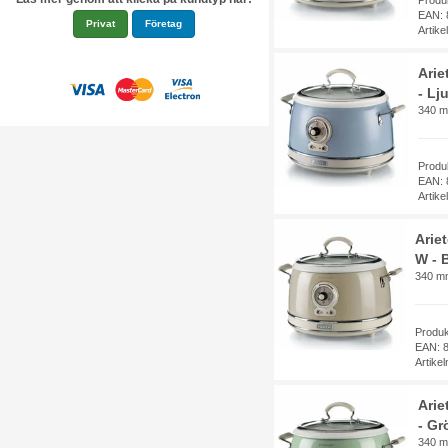
Produ
EAN: 
Privat
Företag
Artik
Arie
- Lj
340 m
Produ
EAN: 
Artik
Arie
W - 
340 m
Produ
EAN: 
Artike
Arie
- Gr
340 m