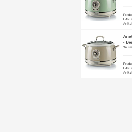
Produ
EAN: 
Artik
Arie
- Be
340 m
Produ
EAN: 
Artik