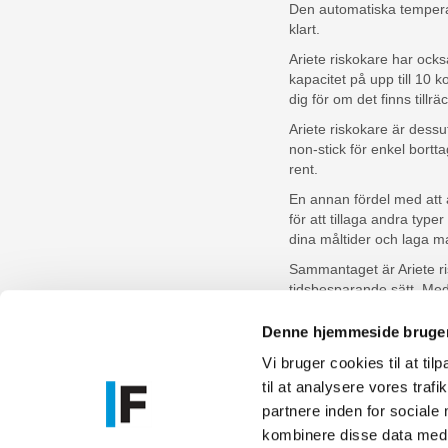
Den automatiska temperatur
klart.
Ariete riskokare har också
kapacitet på upp till 10 k
dig för om det finns tillräc
Ariete riskokare är dess
non-stick för enkel bortt
rent.
En annan fördel med att 
för att tillaga andra typ
dina måltider och laga ma
Sammantaget är Ariete ris
tidsbesparande sätt. Med 
behov och preferenser. Så
praktisk maskin i köket?
Denne hjemmeside bruger
Vi bruger cookies til at til
til at analysere vores tra
Allmänna frå
partnere inden for sociale
kundserv
kombinere disse data med a
Service- och