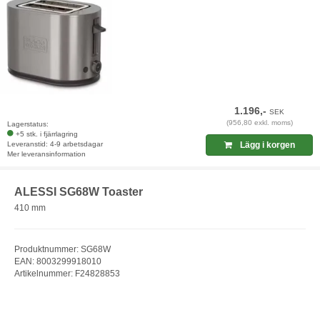
1.196,-
SEK
(956,80 exkl. moms)
Lagerstatus:
+5 stk. i fjärrlagring
Leveranstid: 4-9 arbetsdagar
Lägg i korgen
Mer leveransinformation
ALESSI SG68W Toaster
410 mm
Produktnummer: SG68W
EAN: 8003299918010
Artikelnummer: F24828853