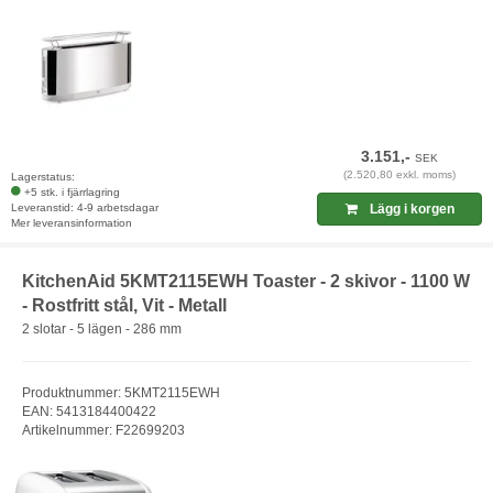
3.151,-
SEK
(2.520,80 exkl. moms)
Lagerstatus:
+5 stk. i fjärrlagring
Leveranstid: 4-9 arbetsdagar
Lägg i korgen
Mer leveransinformation
KitchenAid 5KMT2115EWH Toaster - 2 skivor - 1100 W
- Rostfritt stål, Vit - Metall
2 slotar - 5 lägen - 286 mm
Produktnummer: 5KMT2115EWH
EAN: 5413184400422
Artikelnummer: F22699203