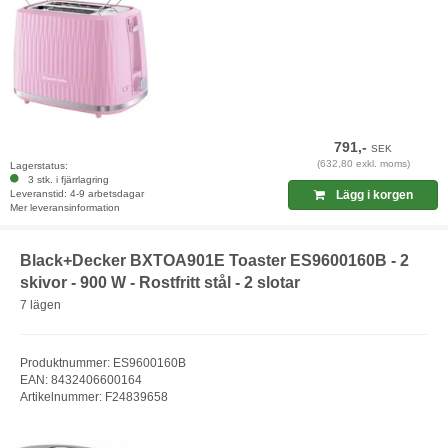
791,-
SEK
(632,80 exkl. moms)
Lagerstatus:
3 stk. i fjärrlagring
Leveranstid: 4-9 arbetsdagar
Lägg i korgen
Mer leveransinformation
Black+Decker BXTOA901E Toaster ES9600160B - 2
skivor - 900 W - Rostfritt stål - 2 slotar
7 lägen
Produktnummer: ES9600160B
EAN: 8432406600164
Artikelnummer: F24839658