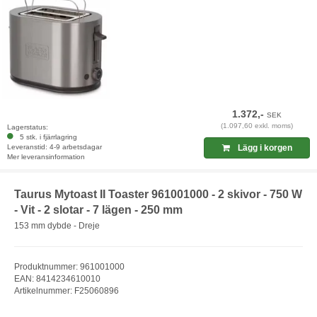
1.372,-
SEK
(1.097,60 exkl. moms)
Lagerstatus:
5 stk. i fjärrlagring
Leveranstid: 4-9 arbetsdagar
Lägg i korgen
Mer leveransinformation
Taurus Mytoast II Toaster 961001000 - 2 skivor - 750 W
- Vit - 2 slotar - 7 lägen - 250 mm
153 mm dybde - Dreje
Produktnummer: 961001000
EAN: 8414234610010
Artikelnummer: F25060896