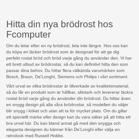
Hitta din nya brödrost hos
Fcomputer
Om du letar efter en ny brödrost, leta inte längre. Hos oss kan
du köpa en läcker brödrost som är designad för att ge dig
perfekt rostat bröd och bröd varje gång du använder den. Vi har
ett brett utbud av brödrostar, så du kan definitivt hitta den som
passar dina behov. Du hittar flera välkända varumärken som
Bosch, Braun, De'Longhi, Siemens och Philips i vårt sortiment.
Vårt urval av olika brödrostar är tillverkade av kvalitetsmaterial,
så du får en produkt som är hållbar, slitstark och levererar läckra
rostat bröd varje gång du använder din brödrost. Du hittar även
en snygg design på alla våra brödrostar, så modellen du väljer
blir snygg i köket och utan att ta för mycket plats. Om du gillar
ett speciellt märke eller design kan du vara säker på att hitta ett
bra urval här. Du kan bland annat gå med den snygga och
eleganta designen du känner från De'Longhi eller välja en
retrolook med Russell Hobbs.