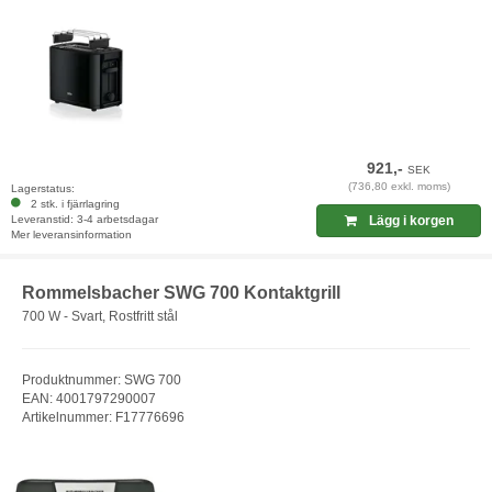
921,-
SEK
(736,80 exkl. moms)
Lagerstatus:
2 stk. i fjärrlagring
Leveranstid: 3-4 arbetsdagar
Lägg i korgen
Mer leveransinformation
Rommelsbacher SWG 700 Kontaktgrill
700 W - Svart, Rostfritt stål
Produktnummer: SWG 700
EAN: 4001797290007
Artikelnummer: F17776696