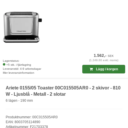
1.562,-
SEK
(1.249,60 exkl. moms)
Lagerstatus:
+5 stk. i fjärrlagring
Leveranstid: 4-9 arbetsdagar
Lägg i korgen
Mer leveransinformation
Ariete 0155/05 Toaster 00C015505AR0 - 2 skivor - 810
W - Ljusblå - Metall - 2 slotar
6 lägen - 190 mm
Produktnummer: 00C015505AR0
EAN: 8003705114890
Artikelnummer: F21703378