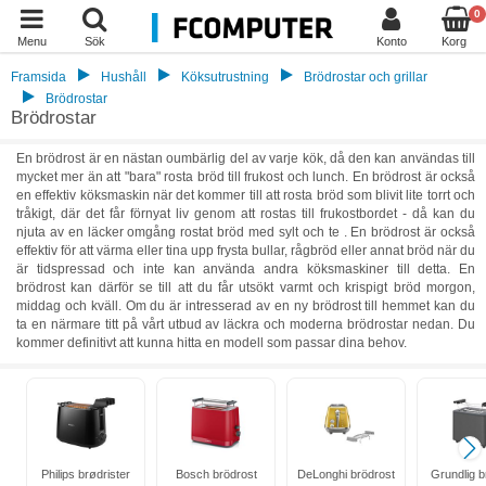
0
Menu
Sök
Konto
Korg
Framsida
Hushåll
Köksutrustning
Brödrostar och grillar
Brödrostar
Brödrostar
En brödrost är en nästan oumbärlig del av varje kök, då den kan användas till
mycket mer än att "bara" rosta bröd till frukost och lunch. En brödrost är också
en effektiv köksmaskin när det kommer till att rosta bröd som blivit lite torrt och
tråkigt, där det får förnyat liv genom att rostas till frukostbordet - då kan du
njuta av en läcker omgång rostat bröd med sylt och te . En brödrost är också
effektiv för att värma eller tina upp frysta bullar, rågbröd eller annat bröd när du
är tidspressad och inte kan använda andra köksmaskiner till detta. En
brödrost kan därför se till att du får utsökt varmt och krispigt bröd morgon,
middag och kväll. Om du är intresserad av en ny brödrost till hemmet kan du
ta en närmare titt på vårt utbud av läckra och moderna brödrostar nedan. Du
kommer definitivt att kunna hitta en modell som passar dina behov.
Philips brødrister
Bosch brödrost
DeLonghi brödrost
Grundlig b