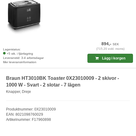
894,-
SEK
(715,20 exkl. moms)
Lagerstatus:
+5 stk. i fjärrlagring
Leveranstid: 3-4 arbetsdagar
Lägg i korgen
Mer leveransinformation
Braun HT3010BK Toaster 0X23010009 - 2 skivor -
1000 W - Svart - 2 slotar - 7 lägen
Knapper, Dreje
Produktnummer: 0X23010009
EAN: 8021098760029
Artikelnummer: F17960898