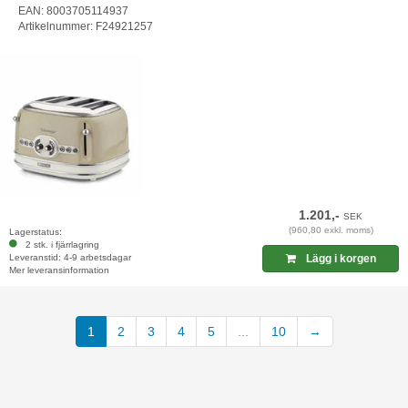
EAN: 8003705114937
Artikelnummer: F24921257
1.201,-
SEK
(960,80 exkl. moms)
Lagerstatus:
2 stk. i fjärrlagring
Leveranstid: 4-9 arbetsdagar
Lägg i korgen
Mer leveransinformation
(current)
1
2
3
4
5
...
10
→