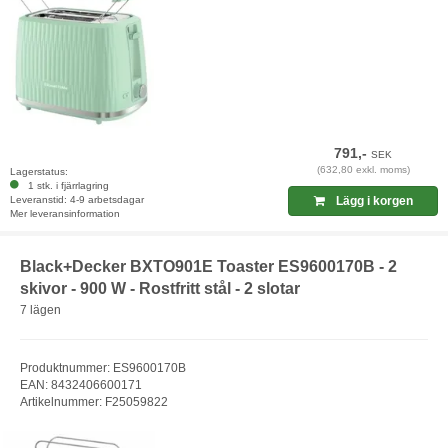
791,-
SEK
(632,80 exkl. moms)
Lagerstatus:
1 stk. i fjärrlagring
Leveranstid: 4-9 arbetsdagar
Lägg i korgen
Mer leveransinformation
Black+Decker BXTO901E Toaster ES9600170B - 2
skivor - 900 W - Rostfritt stål - 2 slotar
7 lägen
Produktnummer: ES9600170B
EAN: 8432406600171
Artikelnummer: F25059822