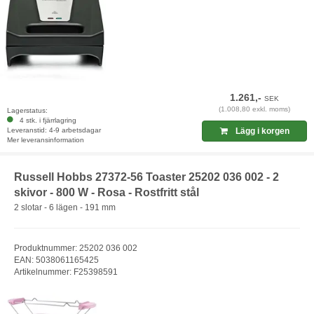
1.261,-
SEK
(1.008,80 exkl. moms)
Lagerstatus:
4 stk. i fjärrlagring
Leveranstid: 4-9 arbetsdagar
Lägg i korgen
Mer leveransinformation
Russell Hobbs 27372-56 Toaster 25202 036 002 - 2
skivor - 800 W - Rosa - Rostfritt stål
2 slotar - 6 lägen - 191 mm
Produktnummer: 25202 036 002
EAN: 5038061165425
Artikelnummer: F25398591