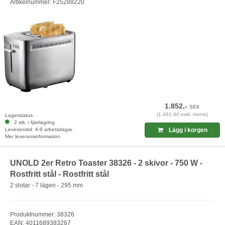
Artikelnummer: F25288220
1.852,-
SEK
(1.481,60 exkl. moms)
Lagerstatus:
2 stk. i fjärrlagring
Leveranstid: 4-9 arbetsdagar
Lägg i korgen
Mer leveransinformation
UNOLD 2er Retro Toaster 38326 - 2 skivor - 750 W -
Rostfritt stål - Rostfritt stål
2 slotar - 7 lägen - 295 mm
Produktnummer: 38326
EAN: 4011689383267