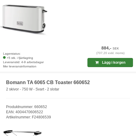
884,-
SEK
(707,20 exkl. moms)
Lagerstatus:
+5 stk. i fjärrlagring
Leveranstid: 4-9 arbetsdagar
Lägg i korgen
Mer leveransinformation
Bomann TA 6065 CB Toaster 660652
2 skivor - 750 W - Svart - 2 slotar
Produktnummer: 660652
EAN: 4004470606522
Artikelnummer: F24806539