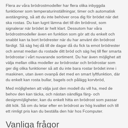
Flera av våra brödrostmodeller har flera olika inbyggda
funktioner som temperaturinställningar, timer och automatisk
avstängning, så att du inte behöver oroa dig för brödet när det
ska rostas. Du kan lugnt lämna det till din brödrost, som
signalerar när brödet är helt klart. Dessutom har våra
brödrostmodeller även en funktion som gör att du enkelt och
snabbt kan ta bort brödrester när du har använt din brödrost
färdigt. Så säg hej då till de dagar då du fick ta emot brödrester
och annat medan du rostade ditt bröd och säg hej till fler smarta
brödrostar i vårt nuvarande sortiment. Du har även möjlighet att
välja mellan olika modeller av brödrostar och brödrostar som
ger dig olika funktioner så att du inte bara rostar brödet inne i
maskinen, utan även ovanpå det med en smart lyftfunktion, där
du enkelt kan rosta bullar, bagels och pålägg korvbröd,
Med möjligheten att välja just den modell du vill ha, med de
behov den kan täcka, och nästan oändliga färg- och
designmöjligheter, kan du enkelt hitta en brödrost som passar
ditt kök. Så om du letar efter en brödrost av hög kvalitet och till
ett rimligt pris kan du beställa den här hos Fcomputer.
Vanliga frågor