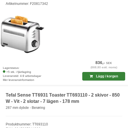
Artikelnummer: F20817342
836,-
SEK
(668,80 exkl. moms)
Lagerstatus:
+5 stk. i fjärrlagring
Leveranstid: 4-9 arbetsdagar
Lägg i korgen
Mer leveransinformation
Tefal Sense TT6931 Toaster TT693110 - 2 skivor - 850
W - Vit - 2 slotar - 7 lägen - 178 mm
287 mm dybde - Berøring
Produktnummer: TT693110