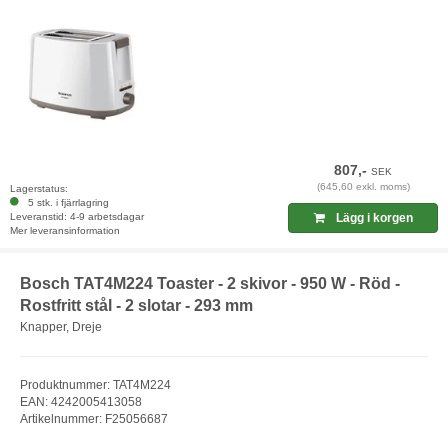
807,-
SEK
(645,60 exkl. moms)
Lagerstatus:
5 stk. i fjärrlagring
Leveranstid: 4-9 arbetsdagar
Lägg i korgen
Mer leveransinformation
Bosch TAT4M224 Toaster - 2 skivor - 950 W - Röd -
Rostfritt stål - 2 slotar - 293 mm
Knapper, Dreje
Produktnummer: TAT4M224
EAN: 4242005413058
Artikelnummer: F25056687