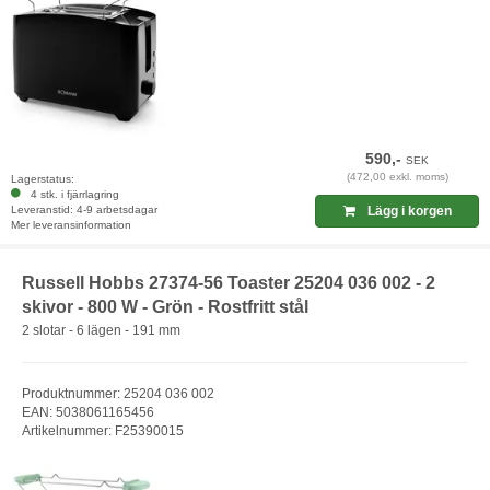
590,-
SEK
(472,00 exkl. moms)
Lagerstatus:
4 stk. i fjärrlagring
Leveranstid: 4-9 arbetsdagar
Lägg i korgen
Mer leveransinformation
Russell Hobbs 27374-56 Toaster 25204 036 002 - 2
skivor - 800 W - Grön - Rostfritt stål
2 slotar - 6 lägen - 191 mm
Produktnummer: 25204 036 002
EAN: 5038061165456
Artikelnummer: F25390015