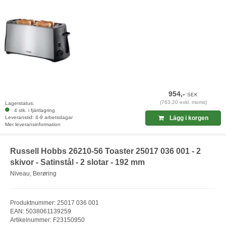
954,-
SEK
(763,20 exkl. moms)
Lagerstatus:
4 stk. i fjärrlagring
Leveranstid: 4-9 arbetsdagar
Lägg i korgen
Mer leveransinformation
Russell Hobbs 26210-56 Toaster 25017 036 001 - 2
skivor - Satinstål - 2 slotar - 192 mm
Niveau, Berøring
Produktnummer: 25017 036 001
EAN: 5038061139259
Artikelnummer: F23150950