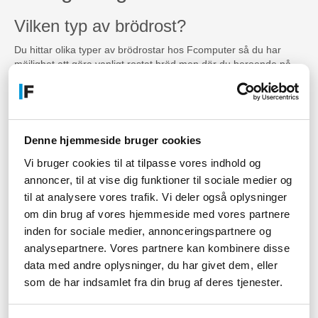
Vilken typ av brödrost?
Du hittar olika typer av brödrostar hos Fcomputer så du har
möjlighet att göra vanligt rostat bröd men där du beroende på
modell även kan rosta större sorters bröd, rågbröd, bullar,
bagels, korvbröd med mera. Vissa modeller ger dig också
möjlighet att göra en smörgås i själva brödrosten.
Hur mycket kostar en brödrost?
Denne hjemmeside bruger cookies
Vi säljer brödrostar så lågt som 250 DKK så du kan köpa en
Vi bruger cookies til at tilpasse vores indhold og
budgetvänlig brödrost, vi har även brödrostar till ett mer
annoncer, til at vise dig funktioner til sociale medier og
avancerat pris, vilket även ger dig en brödrost av ännu högre
til at analysere vores trafik. Vi deler også oplysninger
kvalitet och med fler funktioner.
om din brug af vores hjemmeside med vores partnere
Var kan jag köpa en brödrost?
inden for sociale medier, annonceringspartnere og
analysepartnere. Vores partnere kan kombinere disse
Du kan köpa en brödrost hos Fcomputer till billiga priser och
data med andre oplysninger, du har givet dem, eller
hög kvalitet.
som de har indsamlet fra din brug af deres tjenester.
Har du några andra frågor om