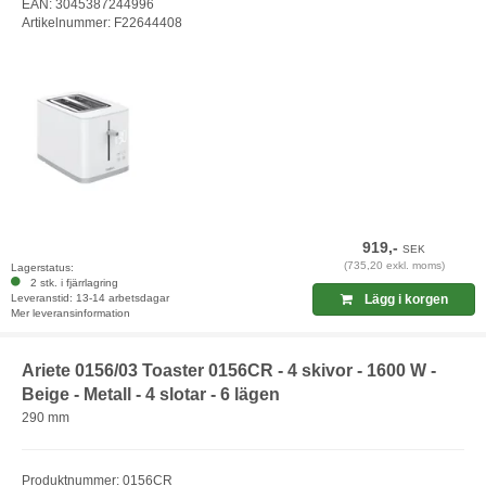
EAN: 3045387244996
Artikelnummer: F22644408
919,-
SEK
(735,20 exkl. moms)
Lagerstatus:
2 stk. i fjärrlagring
Leveranstid: 13-14 arbetsdagar
Lägg i korgen
Mer leveransinformation
Ariete 0156/03 Toaster 0156CR - 4 skivor - 1600 W -
Beige - Metall - 4 slotar - 6 lägen
290 mm
Produktnummer: 0156CR