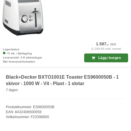
1.587,-
SEK
(1.269,60 exkl. moms)
Lagerstatus:
+5 stk. i fjärrlagring
Leveranstid: 4-9 arbetsdagar
Lägg i korgen
Mer leveransinformation
Black+Decker BXTO1001E Toaster ES9600050B - 1
skivor - 1000 W - Vit - Plast - 1 slotar
7 lägen
Produktnummer: ES9600050B
EAN: 8432406600058
Artikelnummer: F23398800