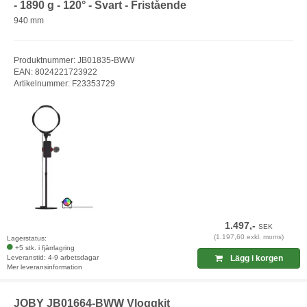
- 1890 g - 120° - Svart - Fristående
940 mm
Produktnummer: JB01835-BWW
EAN: 8024221723922
Artikelnummer: F23353729
1.497,-
SEK
(1.197,60 exkl. moms)
Lagerstatus:
+5 stk. i fjärrlagring
Leveranstid: 4-9 arbetsdagar
Lägg i korgen
Mer leveransinformation
JOBY JB01664-BWW Vloggkit