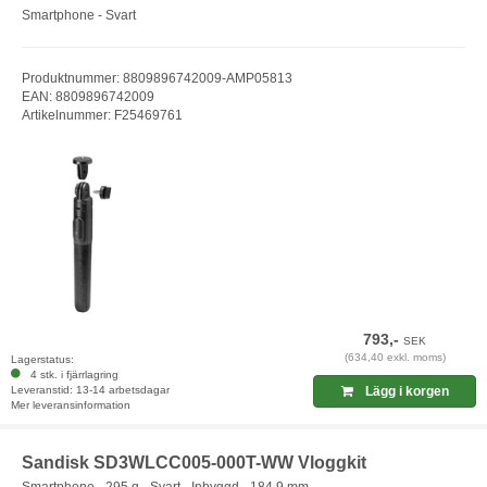
Smartphone - Svart
Produktnummer: 8809896742009-AMP05813
EAN: 8809896742009
Artikelnummer: F25469761
793,-
SEK
(634,40 exkl. moms)
Lagerstatus:
4 stk. i fjärrlagring
Leveranstid: 13-14 arbetsdagar
Lägg i korgen
Mer leveransinformation
Sandisk SD3WLCC005-000T-WW Vloggkit
Smartphone - 295 g - Svart - Inbyggd - 184.9 mm