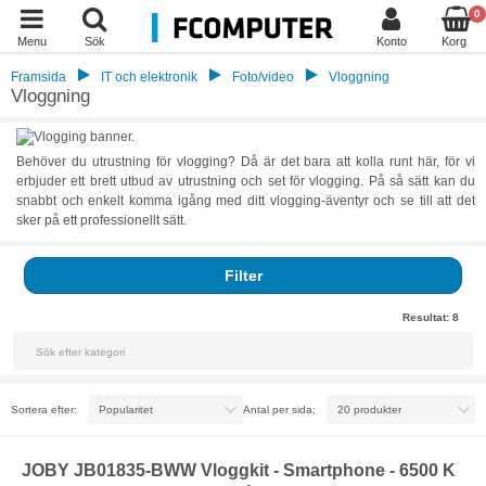
0
Menu
Sök
Konto
Korg
Framsida
IT och elektronik
Foto/video
Vloggning
Vloggning
Behöver du utrustning för vlogging? Då är det bara att kolla runt här, för vi
erbjuder ett brett utbud av utrustning och set för vlogging. På så sätt kan du
snabbt och enkelt komma igång med ditt vlogging-äventyr och se till att det
sker på ett professionellt sätt.
Filter
Resultat:
8
Sortera efter:
Antal per sida:
JOBY JB01835-BWW Vloggkit - Smartphone - 6500 K