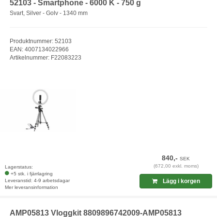
52103 - Smartphone - 6000 K - 750 g
Svart, Silver - Golv - 1340 mm
Produktnummer: 52103
EAN: 4007134022966
Artikelnummer: F22083223
840,-
SEK
(672,00 exkl. moms)
Lagerstatus:
+5 stk. i fjärrlagring
Leveranstid: 4-9 arbetsdagar
Lägg i korgen
Mer leveransinformation
AMP05813 Vloggkit 8809896742009-AMP05813