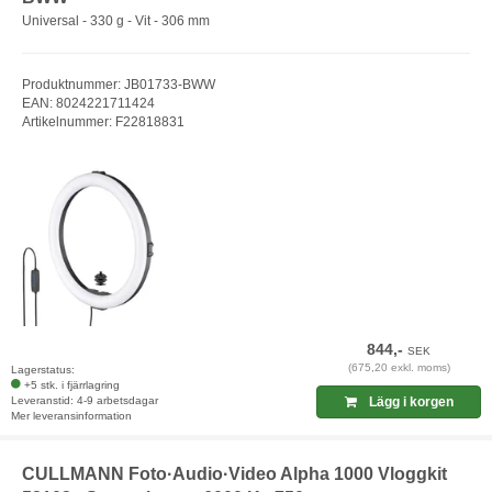
Universal - 330 g - Vit - 306 mm
Produktnummer: JB01733-BWW
EAN: 8024221711424
Artikelnummer: F22818831
844,-
SEK
(675,20 exkl. moms)
Lagerstatus:
+5 stk. i fjärrlagring
Leveranstid: 4-9 arbetsdagar
Lägg i korgen
Mer leveransinformation
CULLMANN Foto·Audio·Video Alpha 1000 Vloggkit