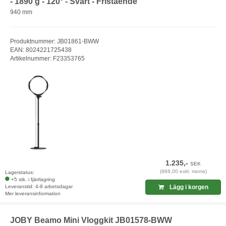
- 1890 g - 120° - Svart - Fristående
940 mm
Produktnummer: JB01861-BWW
EAN: 8024221725438
Artikelnummer: F23353765
1.235,-
SEK
(988,00 exkl. moms)
Lagerstatus:
+5 stk. i fjärrlagring
Leveranstid: 4-9 arbetsdagar
Lägg i korgen
Mer leveransinformation
JOBY Beamo Mini Vloggkit JB01578-BWW