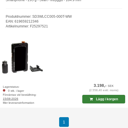
Produktnummer: SD3WLCC005-000T-WW
EAN: 619659212346
Artikelnummer: F25297521
3.198,-
SEK
Lagerstatus:
(2.558,40 exkl. moms)
0 stk. i lager
Förväntas vid beställning:
15/08-2026
Lägg i korgen
Mer leveransinformation
(current)
1