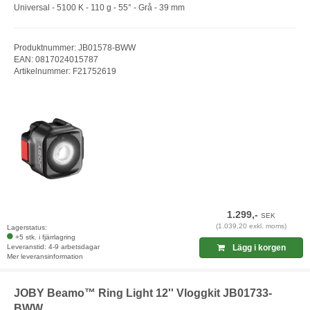
Universal - 5100 K - 110 g - 55° - Grå - 39 mm
Produktnummer: JB01578-BWW
EAN: 0817024015787
Artikelnummer: F21752619
1.299,-
SEK
(1.039,20 exkl. moms)
Lagerstatus:
+5 stk. i fjärrlagring
Leveranstid: 4-9 arbetsdagar
Lägg i korgen
Mer leveransinformation
JOBY Beamo™ Ring Light 12'' Vloggkit JB01733-
BWW