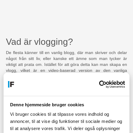
Vad är vlogging?
De flesta känner till en vanlig blogg, där man skriver och delar
något från sitt liv, eller kanske ett ämne som man tycker är
viktigt att prata om. Istället för att göra detta kan man skapa en
vlogg, vilket är en video-baserad version av den vanliga
bloggen. Du kan filma dig själv och prata istället för att skriva,
vilket ger en helt annan upplevelse av dig och det sätt du delar
med dig av ditt liv och dina åsikter - alltså genom vlogging.
Vlogging har också blivit allt mer populärt genom åren och är ett
mycket spritt sätt att kommunicera med sin publik, eftersom de
Denne hjemmeside bruger cookies
verkligen får uppleva dig och din personlighet. Oavsett vad din
passion är, eller vad du vill dela med världen, är det uppenbart
Vi bruger cookies til at tilpasse vores indhold og
att göra det genom vlogging.
annoncer, til at vise dig funktioner til sociale medier og
til at analysere vores trafik. Vi deler også oplysninger
Man bör ha rätt vlogging-