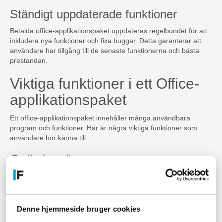
Ständigt uppdaterade funktioner
Betalda office-applikationspaket uppdateras regelbundet för att
inkludera nya funktioner och fixa buggar. Detta garanterar att
användare har tillgång till de senaste funktionerna och bästa
prestandan.
Viktiga funktioner i ett Office-
applikationspaket
Ett office-applikationspaket innehåller många användbara
program och funktioner. Här är några viktiga funktioner som
användare bör känna till:
Ordbehandlare
En ordbehandlare hjälper användare att skriva och formatera
textdokument som brev, rapporter och manus. Funktioner kan
inkludera stavkontroll, syntaxhjälp, och mallar.
Denne hjemmeside bruger cookies
Kalkylblad