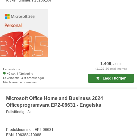
Artikelnummer: F25286104
1.409,-
SEK
(1.127,20 exkl. moms)
Lagerstatus:
+5 stk. i fjärrlagring
Leveranstid: 4-9 arbetsdagar
Lägg i korgen
Mer leveransinformation
Microsoft Office Home and Business 2024
Officeprogramvara EP2-06631 - Engelska
Fullständig - Ja
Produktnummer: EP2-06631
EAN: 196388410088