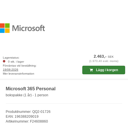
2.463,-
SEK
Lagerstatus:
(1.970,40 exkl. moms)
0 stk. i lager
Förväntas vid beställning:
19/08-2026
Lägg i korgen
Mer leveransinformation
Microsoft 365 Personal
bokspakke (1 år) - 1 person
Produktnummer: QQ2-01726
EAN: 196388209019
Artikelnummer: F24608860