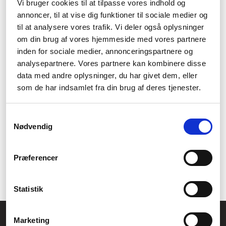
Vi bruger cookies til at tilpasse vores indhold og
En kalkylblad redovisar numeriska data som kan hanteras med
annoncer, til at vise dig funktioner til sociale medier og
hjälp av formler och funktioner. Kalkylblad kan användas för att
til at analysere vores trafik. Vi deler også oplysninger
sammanställa och analysera data som budgetar och
om din brug af vores hjemmeside med vores partnere
affärsprognoser.
inden for sociale medier, annonceringspartnere og
Presentationsskapare
analysepartnere. Vores partnere kan kombinere disse
data med andre oplysninger, du har givet dem, eller
En presentationsskapare hjälper användare att skapa visuella
som de har indsamlet fra din brug af deres tjenester.
presentationer med bildspel och animeringar. Presentationer
kan göras med hjälp av mallar och diagram.
Samtykkevalg
E-postklient
Nødvendig
En e-postklient hjälper användare att hantera e-postsamtal och
skicka och ta emot e-postmeddelanden. Funktioner kan
Præferencer
inkludera adressbokshantering och filterfunktioner för att
organisera och sortera e-post.
Statistik
Allmänna frågor:
Marketing