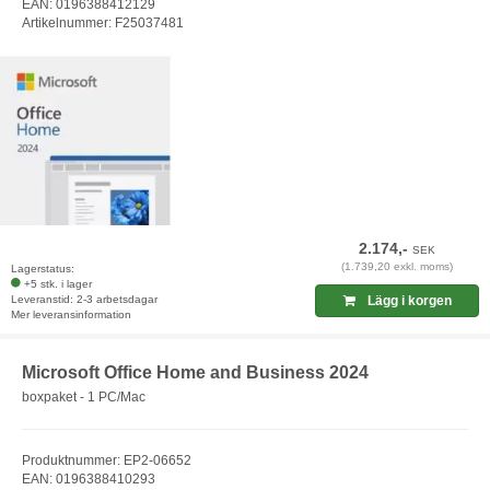
EAN: 0196388412129
Artikelnummer: F25037481
2.174,-
SEK
(1.739,20 exkl. moms)
Lagerstatus:
+5 stk. i lager
Leveranstid: 2-3 arbetsdagar
Lägg i korgen
Mer leveransinformation
Microsoft Office Home and Business 2024
boxpaket - 1 PC/Mac
Produktnummer: EP2-06652
EAN: 0196388410293