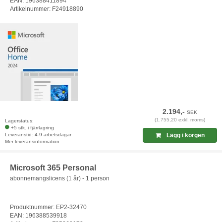
EAN: 196388411894
Artikelnummer: F24918890
2.194,-
SEK
(1.755,20 exkl. moms)
Lagerstatus:
+5 stk. i fjärrlagring
Leveranstid: 4-9 arbetsdagar
Lägg i korgen
Mer leveransinformation
Microsoft 365 Personal
abonnemangslicens (1 år) - 1 person
Produktnummer: EP2-32470
EAN: 196388539918