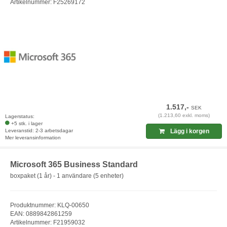
Artikelnummer: F25269172
1.517,-
SEK
(1.213,60 exkl. moms)
Lagerstatus:
+5 stk. i lager
Leveranstid: 2-3 arbetsdagar
Lägg i korgen
Mer leveransinformation
Microsoft 365 Business Standard
boxpaket (1 år) - 1 användare (5 enheter)
Produktnummer: KLQ-00650
EAN: 0889842861259
Artikelnummer: F21959032