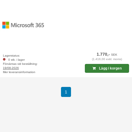
1.770,-
SEK
Lagerstatus:
(1.416,00 exkl. moms)
0 stk. i lager
Förväntas vid beställning:
19/08-2026
Lägg i korgen
Mer leveransinformation
(current)
1