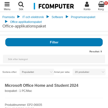
0
Menu
Sök
Konto
Korg
Framsida
IT och elektronik
Software
Programvarupaket
Office-applikationspaket
Office-applikationspaket
Filter
Resultat:
9
Sortera efter:
Antal per sida:
Microsoft Office Home and Student 2024
boxpaket - 1 PC/Mac
Produktnummer: EP2-06835