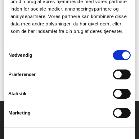
om din brug af vores hjemmeside med vores partnere
styrka så kan det vara svårt att använda VR-headset, men flera i
vårt utbud är gjorda för att det ska finnas plats för dina
inden for sociale medier, annonceringspartnere og
glasögon, så du kan också ha kul med VR. Om du är mer för
analysepartnere. Vores partnere kan kombinere disse
klassiska spel, titta här .
data med andre oplysninger, du har givet dem, eller
som de har indsamlet fra din brug af deres tjenester.
FAQ
Kan VR-glasögon användas för alla
Samtykkevalg
Nødvendig
smartphones?
Nej, men för de flesta. Du kan kontrollera om din modell har
Præferencer
stöd för VR, och sedan måste du kontrollera om ditt headset har
plats för en telefon i din storlek.
Statistik
Allmänna frågor:
Marketing
kundservice@fcomputer.se
Service- och reklamationsavdelningen: