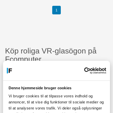
(current)
1
Köp roliga VR-glasögon på
Fcomputer
Hos Fcomputer hittar du roliga VR-glasögon som du kan
använda med din smartphone. I de flesta av dem behöver du
bara sätta in din smartphone i dina VR-glasögon, och sedan kan
du prova de coola virtual reality-funktionerna.
Denne hjemmeside bruger cookies
Vem som helst kan vara med
Vi bruger cookies til at tilpasse vores indhold og
annoncer, til at vise dig funktioner til sociale medier og
De smarta glasögonen kan anpassas till olika huvudstorlekar, så
til at analysere vores trafik. Vi deler også oplysninger
att hela familjen kan prova dem. Använder du glasögon med