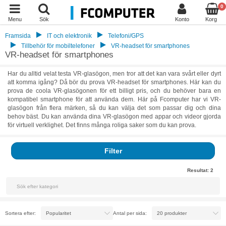
0
Menu
Sök
Konto
Korg
Framsida
IT och elektronik
Telefoni/GPS
Tillbehör för mobiltelefoner
VR-headset för smartphones
VR-headset för smartphones
Har du alltid velat testa VR-glasögon, men tror att det kan vara svårt eller dyrt
att komma igång? Då bör du prova VR-headset för smartphones. Här kan du
prova de coola VR-glasögonen för ett billigt pris, och du behöver bara en
kompatibel smartphone för att använda dem. Här på Fcomputer har vi VR-
glasögon från flera märken, så du kan välja det som passar dig och dina
behov bäst. Du kan använda dina VR-glasögon med appar och videor gjorda
för virtuell verklighet. Det finns många roliga saker som du kan prova.
Filter
Resultat:
2
Sortera efter:
Antal per sida: