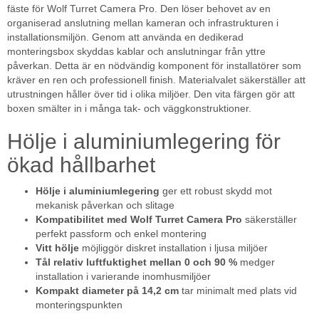
fäste för Wolf Turret Camera Pro. Den löser behovet av en
organiserad anslutning mellan kameran och infrastrukturen i
installationsmiljön. Genom att använda en dedikerad
monteringsbox skyddas kablar och anslutningar från yttre
påverkan. Detta är en nödvändig komponent för installatörer som
kräver en ren och professionell finish. Materialvalet säkerställer att
utrustningen håller över tid i olika miljöer. Den vita färgen gör att
boxen smälter in i många tak- och väggkonstruktioner.
Hölje i aluminiumlegering för
ökad hållbarhet
Hölje i aluminiumlegering
ger ett robust skydd mot
mekanisk påverkan och slitage
Kompatibilitet med Wolf Turret Camera Pro
säkerställer
perfekt passform och enkel montering
Vitt hölje
möjliggör diskret installation i ljusa miljöer
Tål relativ luftfuktighet mellan 0 och 90 %
medger
installation i varierande inomhusmiljöer
Kompakt diameter på 14,2 cm
tar minimalt med plats vid
monteringspunkten