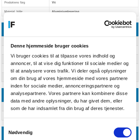
Produktens färg
Vit
Material, hölje
Aluminiumlegering
Vikt & dimension
Diameter
14,2 cm
Denne hjemmeside bruger cookies
Höjd
510 mm
Vi bruger cookies til at tilpasse vores indhold og
Djup
55,8 mm
annoncer, til at vise dig funktioner til sociale medier og
Bredd
1418 mm
til at analysere vores trafik. Vi deler også oplysninger
Vikt
560 g
om din brug af vores hjemmeside med vores partnere
inden for sociale medier, annonceringspartnere og
analysepartnere. Vores partnere kan kombinere disse
Förpackning
data med andre oplysninger, du har givet dem, eller
Antal per förpackning
Ja
som de har indsamlet fra din brug af deres tjenester.
Vikt inkl. förpackning
750 g
Samtykkevalg
Nødvendig
Miljökrav