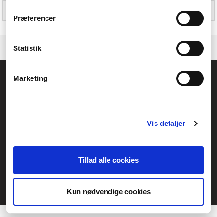
Intervall för relativ operativ
0 - 90%
luftfuktighet
Præferencer
Statistik
Allmänna frågor:
Marketing
kundservice@fcomputer.se
Service- och reklamationsavdelningen:
service@fcomputer.se
Vis detaljer
Webbplatskarta
Kundcenter
Skapa klagomål
Tillad alle cookies
3 veckors returrätt
Datasäkerhet/cookies
Kun nødvendige cookies
Ångra köp
Kontakt