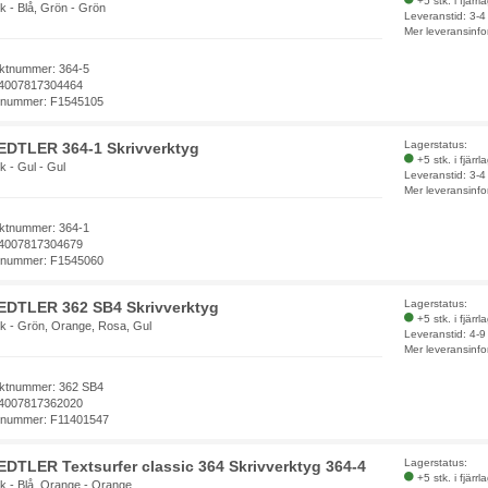
+5 stk. i fjärrl
k - Blå, Grön - Grön
Leveranstid: 3-
Mer leveransinfo
ktnummer: 364-5
4007817304464
elnummer: F1545105
Lagerstatus:
EDTLER 364-1 Skrivverktyg
+5 stk. i fjärrl
k - Gul - Gul
Leveranstid: 3-
Mer leveransinfo
ktnummer: 364-1
4007817304679
elnummer: F1545060
Lagerstatus:
EDTLER 362 SB4 Skrivverktyg
+5 stk. i fjärrl
ck - Grön, Orange, Rosa, Gul
Leveranstid: 4-
Mer leveransinfo
ktnummer: 362 SB4
4007817362020
elnummer: F11401547
Lagerstatus:
DTLER Textsurfer classic 364 Skrivverktyg 364-4
+5 stk. i fjärrl
k - Blå, Orange - Orange