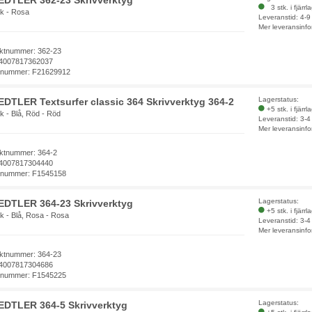
EDTLER 362-23 Skrivverktyg
3 stk. i fjärrl
ck - Rosa
Leveranstid: 4-
Mer leveransinfo
ktnummer: 362-23
4007817362037
elnummer: F21629912
Lagerstatus:
DTLER Textsurfer classic 364 Skrivverktyg 364-2
+5 stk. i fjärrl
k - Blå, Röd - Röd
Leveranstid: 3-
Mer leveransinfo
ktnummer: 364-2
4007817304440
elnummer: F1545158
Lagerstatus:
EDTLER 364-23 Skrivverktyg
+5 stk. i fjärrl
k - Blå, Rosa - Rosa
Leveranstid: 3-
Mer leveransinfo
ktnummer: 364-23
4007817304686
elnummer: F1545225
Lagerstatus:
EDTLER 364-5 Skrivverktyg