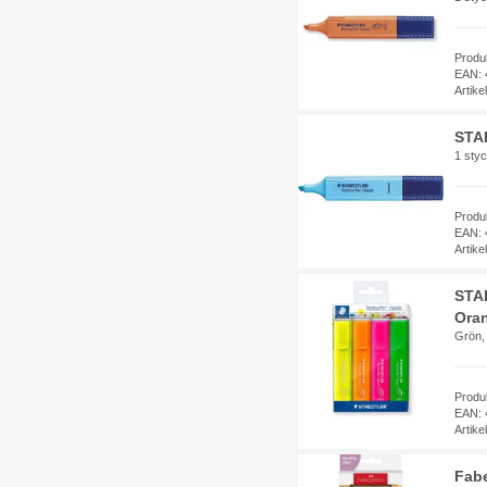
Produ
EAN: 
Artik
STA
1 styc
Produ
EAN: 
Artik
STAE
Oran
Grön,
Produ
EAN: 
Artik
Fabe