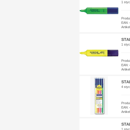
1 styc
Produ
EAN: 
Artik
STA
1 styc
Produ
EAN: 
Artik
STA
4 sty
Produ
EAN: 
Artik
STAE
1 styc