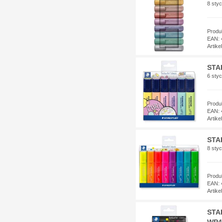
8 styc
Produ
EAN: 
Artik
STA
6 styc
Produ
EAN: 
Artik
STA
8 styc
Produ
EAN: 
Artik
STAE