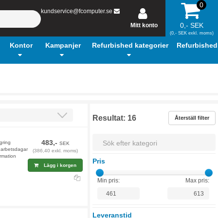
0
kundservice@fcomputer.se
0,- SEK
Mitt konto
(0,- SEK exkl. moms)
Kontor
Kampanjer
Refurbished kategorier
Refurbished
Resultat:
16
Återställ filter
483,-
agring
SEK
9 arbetsdagar
(386,40 exkl. moms)
rmation
Pris
Lägg i korgen
Min pris:
Max pris:
Leveranstid