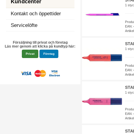
STA
Kundcenter
1 sty
Kontakt och öppettider
Produ
Servicelöfte
EAN: 
Artik
Försäljning till privat och företag
STAE
Läs mer genom att klicka på kundtyp här:
1 styc
Privat
Företag
Produ
EAN: 
Artik
STA
1 styc
Produ
EAN: 
Artik
STA