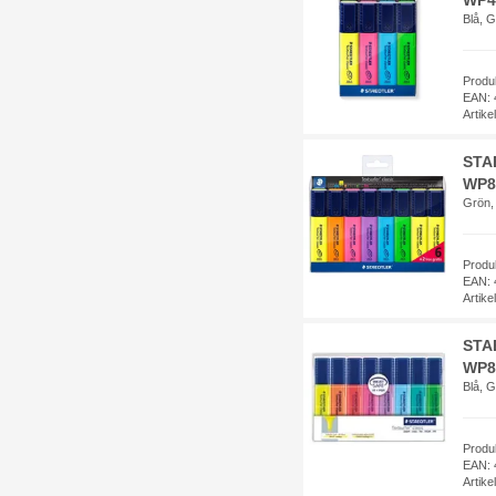
WP4 
Blå, 
Produ
EAN: 
Artik
STAE
WP8 
Grön, 
Produ
EAN: 
Artik
STAE
WP8 
Blå, G
Produ
EAN: 
Artik