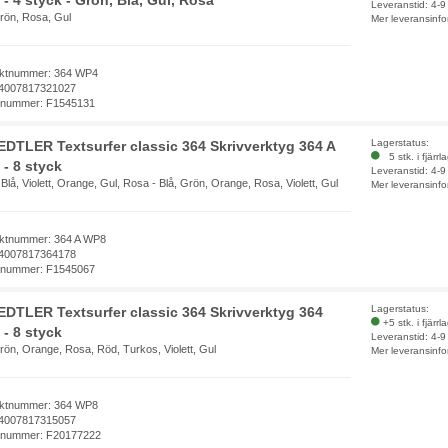
- 4 styck - Grön, Blå, Gul, Rosa
Leveranstid: 4-
Grön, Rosa, Gul
Mer leveransinfo
ktnummer: 364 WP4
4007817321027
elnummer: F1545131
Lagerstatus:
DTLER Textsurfer classic 364 Skrivverktyg 364 A
5 stk. i fjärrl
- 8 styck
Leveranstid: 4-
Blå, Violett, Orange, Gul, Rosa - Blå, Grön, Orange, Rosa, Violett, Gul
Mer leveransinfo
ktnummer: 364 A WP8
4007817364178
elnummer: F1545067
Lagerstatus:
DTLER Textsurfer classic 364 Skrivverktyg 364
+5 stk. i fjärrl
- 8 styck
Leveranstid: 4-
rön, Orange, Rosa, Röd, Turkos, Violett, Gul
Mer leveransinfo
ktnummer: 364 WP8
4007817315057
elnummer: F20177222