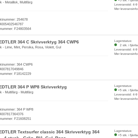
+5 stk. i fjärrl
k - Metallisk, Multifärg
Leveranstid: 4-
Mer leveransinfo
ktnummer: 254678
4005402546787
elnummer: F24803564
Lagerstatus:
EDTLER 364 C Skrivverktyg 364 CWP6
2 stk. i fjärrl
k - Lime, Mint, Persika, Rosa, Violett, Gul
Leveranstid: 4-
Mer leveransinfo
ktnummer: 364 CWP6
4007817049846
elnummer: F18142229
Lagerstatus:
EDTLER 364 P WP8 Skrivverktyg
+5 stk. i fjärrl
k - Multifärg - Multifärg
Leveranstid: 4-
Mer leveransinfo
ktnummer: 364 P WP8
4007817364376
elnummer: F21608251
Lagerstatus:
DTLER Textsurfer classic 364 Skrivverktyg 364
+5 stk. i fjärrl