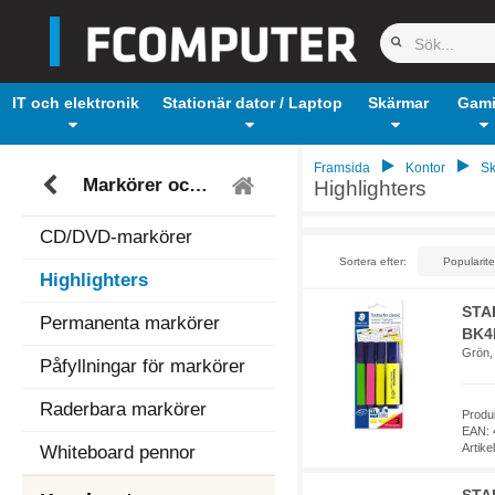
IT och elektronik
Stationär dator / Laptop
Skärmar
Gam
Framsida
Kontor
Sk
Markörer och highlighters
Highlighters
CD/DVD-markörer
Sortera efter:
Highlighters
STAE
Permanenta markörer
BK4D
Grön, 
Påfyllningar för markörer
Raderbara markörer
Produ
EAN: 
Artik
Whiteboard pennor