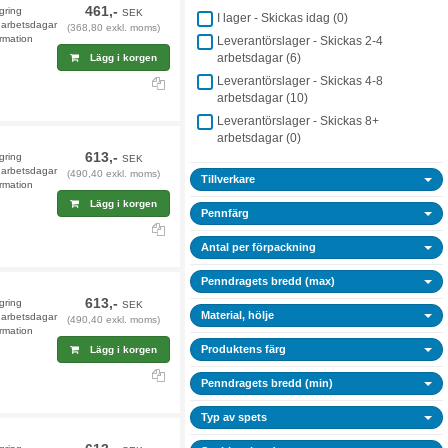
461,-
agring
SEK
I lager - Skickas idag (
0
)
9 arbetsdagar
(368,80 exkl. moms)
rmation
Leverantörslager - Skickas 2-4
arbetsdagar (
6
)
Lägg i korgen
Leverantörslager - Skickas 4-8
arbetsdagar (
10
)
Leverantörslager - Skickas 8+
arbetsdagar (
0
)
613,-
agring
SEK
4 arbetsdagar
(490,40 exkl. moms)
Tillverkare
rmation
Lägg i korgen
Pennfärg
Antal per förpackning
Penndragets bredd (max)
613,-
agring
SEK
Material, hölje
4 arbetsdagar
(490,40 exkl. moms)
rmation
Produktens färg
Lägg i korgen
Penndragets bredd (min)
Typ av spets