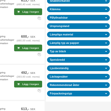
613,-
agring
SEK
Snabbtorkande
4 arbetsdagar
(490,40 exkl. moms)
rmation
Klämma
Lägg i korgen
Påfyllnadsbar
Ursprungsland
Lämpliga material
600,-
agring
SEK
4 arbetsdagar
(480,00 exkl. moms)
Lämplig typ av papper
rmation
Lägg i korgen
Typ av bläck
Spetsbredd
Ljusbeständig
492,-
agring
SEK
9 arbetsdagar
Läckagesäker
(393,60 exkl. moms)
rmation
Lägg i korgen
Rekommenderad ålder
Förpackningstyp
613,-
agring
SEK