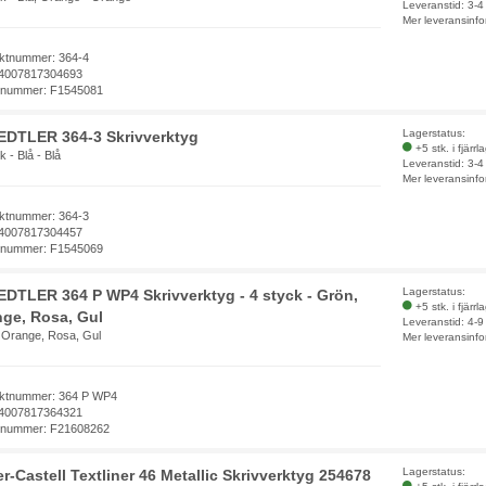
Leveranstid: 3-
Mer leveransinfo
ktnummer: 364-4
4007817304693
elnummer: F1545081
Lagerstatus:
EDTLER 364-3 Skrivverktyg
+5 stk. i fjärrl
k - Blå - Blå
Leveranstid: 3-
Mer leveransinfo
ktnummer: 364-3
4007817304457
elnummer: F1545069
Lagerstatus:
DTLER 364 P WP4 Skrivverktyg - 4 styck - Grön,
+5 stk. i fjärrl
ge, Rosa, Gul
Leveranstid: 4-
 Orange, Rosa, Gul
Mer leveransinfo
ktnummer: 364 P WP4
4007817364321
elnummer: F21608262
Lagerstatus:
r-Castell Textliner 46 Metallic Skrivverktyg 254678