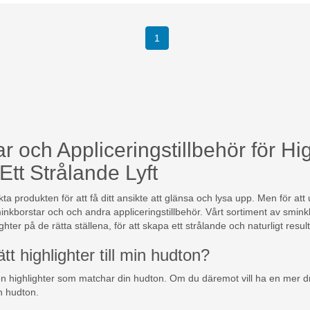
(current)
1
 och Appliceringstillbehör för Hi
 Ett Strålande Lyft
kta produkten för att få ditt ansikte att glänsa och lysa upp. Men för at
nkborstar och och andra appliceringstillbehör. Vårt sortiment av sminkb
ghter på de rätta ställena, för att skapa ett strålande och naturligt result
ätt highlighter till min hudton?
 en highlighter som matchar din hudton. Om du däremot vill ha en mer dr
n hudton.