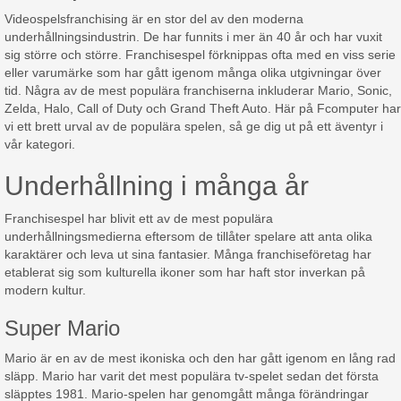
Videospelsfranchising är en stor del av den moderna
underhållningsindustrin. De har funnits i mer än 40 år och har vuxit
sig större och större. Franchisespel förknippas ofta med en viss serie
eller varumärke som har gått igenom många olika utgivningar över
tid. Några av de mest populära franchiserna inkluderar Mario, Sonic,
Zelda, Halo, Call of Duty och Grand Theft Auto. Här på Fcomputer har
vi ett brett urval av de populära spelen, så ge dig ut på ett äventyr i
vår kategori.
Underhållning i många år
Franchisespel har blivit ett av de mest populära
underhållningsmedierna eftersom de tillåter spelare att anta olika
karaktärer och leva ut sina fantasier. Många franchiseföretag har
etablerat sig som kulturella ikoner som har haft stor inverkan på
modern kultur.
Super Mario
Mario är en av de mest ikoniska och den har gått igenom en lång rad
släpp. Mario har varit det mest populära tv-spelet sedan det första
släpptes 1981. Mario-spelen har genomgått många förändringar