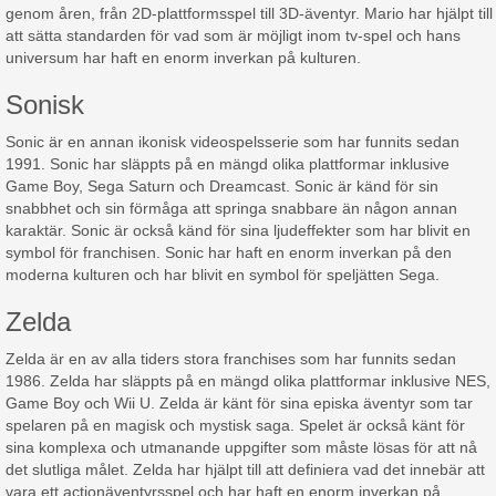
genom åren, från 2D-plattformsspel till 3D-äventyr. Mario har hjälpt till
att sätta standarden för vad som är möjligt inom tv-spel och hans
universum har haft en enorm inverkan på kulturen.
Sonisk
Sonic är en annan ikonisk videospelsserie som har funnits sedan
1991. Sonic har släppts på en mängd olika plattformar inklusive
Game Boy, Sega Saturn och Dreamcast. Sonic är känd för sin
snabbhet och sin förmåga att springa snabbare än någon annan
karaktär. Sonic är också känd för sina ljudeffekter som har blivit en
symbol för franchisen. Sonic har haft en enorm inverkan på den
moderna kulturen och har blivit en symbol för speljätten Sega.
Zelda
Zelda är en av alla tiders stora franchises som har funnits sedan
1986. Zelda har släppts på en mängd olika plattformar inklusive NES,
Game Boy och Wii U. Zelda är känt för sina episka äventyr som tar
spelaren på en magisk och mystisk saga. Spelet är också känt för
sina komplexa och utmanande uppgifter som måste lösas för att nå
det slutliga målet. Zelda har hjälpt till att definiera vad det innebär att
vara ett actionäventyrsspel och har haft en enorm inverkan på