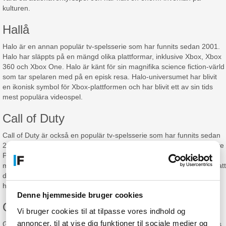
kulturen.
Hallå
Halo är en annan populär tv-spelsserie som har funnits sedan 2001.
Halo har släppts på en mängd olika plattformar, inklusive Xbox, Xbox
360 och Xbox One. Halo är känt för sin magnifika science fiction-värld
som tar spelaren med på en episk resa. Halo-universumet har blivit
en ikonisk symbol för Xbox-plattformen och har blivit ett av sin tids
mest populära videospel.
Call of Duty
Call of Duty är också en populär tv-spelsserie som har funnits sedan
2003. Call of Duty har släppts på en mängd olika plattformar inklusive
PlayStation, Xbox och PC. Call of Duty är känt för sin intensiva
multiplayer-action och sin episka krigsatmosfär. Spelet har hjälpt till att
definiera vad det innebär att vara ett förstapersonsskjutspel och har
haft en enorm inverkan på kulturen.
Denne hjemmeside bruger cookies
Grand Theft Auto
Vi bruger cookies til at tilpasse vores indhold og
annoncer, til at vise dig funktioner til sociale medier og
Grand Theft Auto är en annan ikonisk videospelserie som har funnits