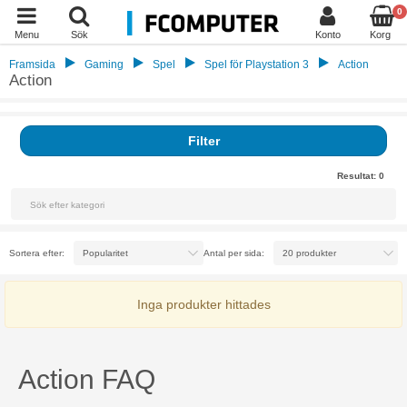
0
Menu
Sök
Konto
Korg
Framsida
Gaming
Spel
Spel för Playstation 3
Action
Action
Filter
Resultat:
0
Sortera efter:
Antal per sida:
Inga produkter hittades
Action FAQ