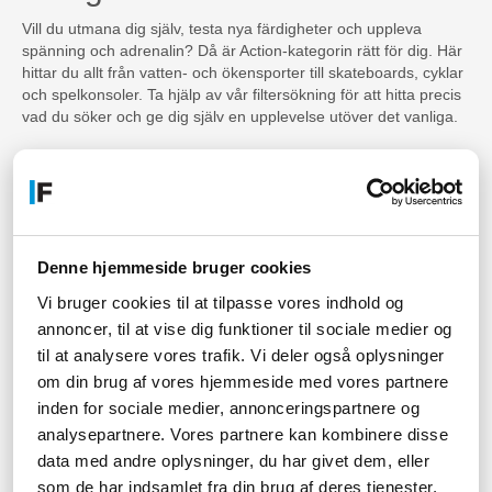
Vill du utmana dig själv, testa nya färdigheter och uppleva
spänning och adrenalin? Då är Action-kategorin rätt för dig. Här
hittar du allt från vatten- och ökensporter till skateboards, cyklar
och spelkonsoler. Ta hjälp av vår filtersökning för att hitta precis
vad du söker och ge dig själv en upplevelse utöver det vanliga.
Action-kategorin – utveckla
dina färdigheter på ett roligt
sätt
Denne hjemmeside bruger cookies
För dig som vill utveckla dina färdigheter på ett roligt och
Vi bruger cookies til at tilpasse vores indhold og
spännande sätt är Action-kategorin perfekt. Genom att träna på
en trampolin, åka skateboard eller spela spelkonsol kan du
annoncer, til at vise dig funktioner til sociale medier og
förbättra din balans, koordination och reaktionsförmåga på ett
til at analysere vores trafik. Vi deler også oplysninger
annorlunda och underhållande sätt. Vilken produkt passar dig
om din brug af vores hjemmeside med vores partnere
bäst?
inden for sociale medier, annonceringspartnere og
Gör träningen till en lek med
analysepartnere. Vores partnere kan kombinere disse
data med andre oplysninger, du har givet dem, eller
produkter från Action-
som de har indsamlet fra din brug af deres tjenester.