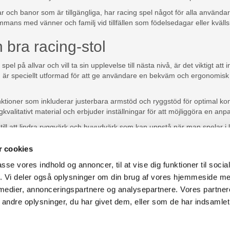
ar och banor som är tillgängliga, har racing spel något för alla använda
lsammans med vänner och familj vid tillfällen som födelsedagar eller kväll
 bra racing-stol
el på allvar och vill ta sin upplevelse till nästa nivå, är det viktigt att 
om är speciellt utformad för att ge användare en bekväm och ergonomisk
nktioner som inkluderar justerbara armstöd och ryggstöd för optimal komf
kvalitativt material och erbjuder inställningar för att möjliggöra en an
 till att lindra ryggvärk och huvudvärk som kan uppstå när man spelar i 
n och stödet som en racing-stol ger hjälper också användare att hålla 
 cookies
passe vores indhold og annoncer, til at vise dig funktioner til soci
fik. Vi deler også oplysninger om din brug af vores hjemmeside m
gor:
Webbplatskarta
 medier, annonceringspartnere og analysepartnere. Vores partne
ice@fcomputer.se
Kundcenter
Skapa kl
ndre oplysninger, du har givet dem, eller som de har indsamlet 
 reklamationsavdelningen:
3 veckors returrätt
Datasäker
Ångra köp
fcomputer.se
Kontakt