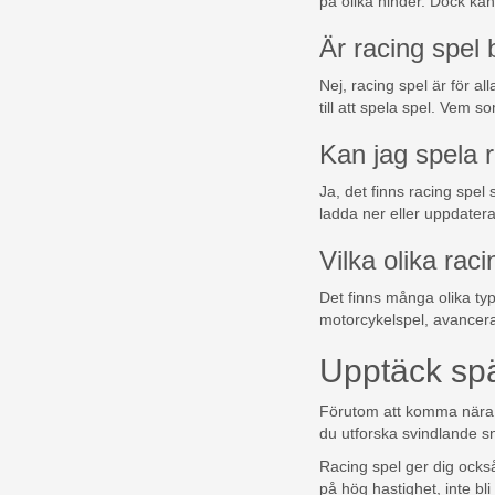
på olika hinder. Dock kan 
Är racing spel
Nej, racing spel är för 
till att spela spel. Vem 
Kan jag spela 
Ja, det finns racing spel
ladda ner eller uppdatera
Vilka olika raci
Det finns många olika typ
motorcykelspel, avancera
Upptäck sp
Förutom att komma nära u
du utforska svindlande s
Racing spel ger dig också
på hög hastighet, inte bli