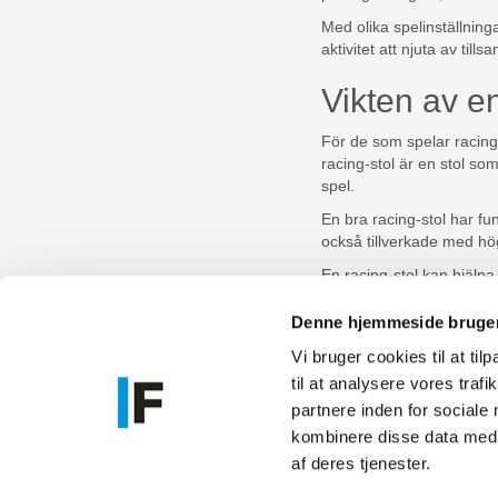
Med olika spelinställning
aktivitet att njuta av til
Vikten av en
För de som spelar racing sp
racing-stol är en stol s
spel.
En bra racing-stol har fu
också tillverkade med hög
En racing-stol kan hjälpa
Den förbättrade komforte
de spelar.
Denne hjemmeside bruger
Vi bruger cookies til at til
til at analysere vores tra
Allmänna frå
partnere inden for sociale
kundserv
kombinere disse data med a
Service- och
af deres tjenester.
service@