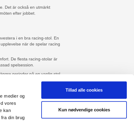
re. Det är också en utmärkt
smöten efter jobbet.
investera i en bra racing-stol. En
 upplevelse när de spelar racing
ort. De flesta racing-stolar är
passad spelsession.
längre perioder på en vanlig stol.
fokus och vara mer produktiva när
Tillad alle cookies
ale medier og
ed vores
Kun nødvendige cookies
re kan
agomål
fra din brug
het/cookies