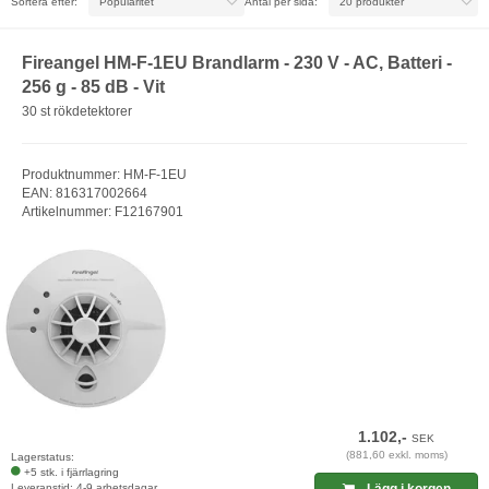
Sortera efter:
Antal per sida:
Fireangel HM-F-1EU Brandlarm - 230 V - AC, Batteri -
256 g - 85 dB - Vit
30 st rökdetektorer
Produktnummer: HM-F-1EU
EAN: 816317002664
Artikelnummer: F12167901
1.102,-
SEK
(881,60 exkl. moms)
Lagerstatus:
+5 stk. i fjärrlagring
Leveranstid: 4-9 arbetsdagar