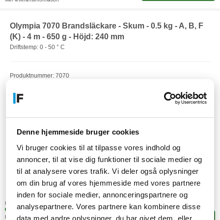
Olympia 7070 Brandsläckare - Skum - 0.5 kg - A, B, F
(K) - 4 m - 650 g - Höjd: 240 mm
Driftstemp: 0 - 50 ° C
Produktnummer: 7070
EAN: 4030152070701
Artikelnummer: F25545147
Denne hjemmeside bruger cookies
Vi bruger cookies til at tilpasse vores indhold og
annoncer, til at vise dig funktioner til sociale medier og
til at analysere vores trafik. Vi deler også oplysninger
om din brug af vores hjemmeside med vores partnere
531,-
inden for sociale medier, annonceringspartnere og
SEK
(424,80 exkl. moms)
Lagerstatus:
analysepartnere. Vores partnere kan kombinere disse
+5 stk. i fjärrlagring
data med andre oplysninger, du har givet dem, eller
Leveranstid: 4-9 arbetsdagar
Lägg i korgen