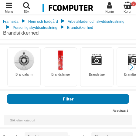
0
Menu
Sök
Konto
Korg
Framsida
Hem och trädgård
Arbetskläder och skyddsutrustning
Personlig skyddsutrustning
Brandsikkerhed
Brandsikkerhed
Brandalarm
Brandslange
Brandstige
Brandt
Filter
Resultat:
3