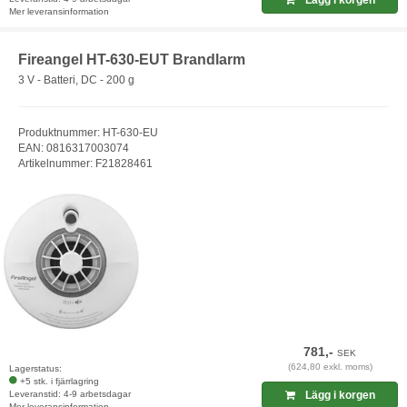
Lägg i korgen
Mer leveransinformation
Fireangel HT-630-EUT Brandlarm
3 V - Batteri, DC - 200 g
Produktnummer: HT-630-EU
EAN: 0816317003074
Artikelnummer: F21828461
781,-
SEK
(624,80 exkl. moms)
Lagerstatus:
+5 stk. i fjärrlagring
Leveranstid: 4-9 arbetsdagar
Lägg i korgen
Mer leveransinformation