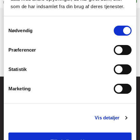
Mer leveransinformation
som de har indsamlet fra din brug af deres tjenester.
(current)
1
Samtykkevalg
Nødvendig
Præferencer
Statistik
Allmänna frågor:
Marketing
kundservice@fcomputer.se
Service- och reklamationsavdelningen:
service@fcomputer.se
Vis detaljer
Webbplatskarta