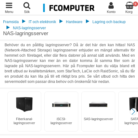
0
Menu
Sök
Konto
Korg
Framsida
IT och elektronik
Hardware
Lagring och backup
NAS-lagringsserver
NAS-lagringsserver
Behöver du en pålitlig lagringsserver? Då är det här den kan hittas! NAS
(Network-Attached Storage) lagringsserver erbjuder en mängd alternativ för
hemmet och företaget, eller där flera datorer på annat sätt används. Med en
NAS-lagringsserver kan mer än en dator komma åt samma filer som är
lagrade på NAS-lagringsservern. Här på Fcomputer kan du välja bland ett
brett utbud av kvalitetsmärken, som StarTech, LaCie och RaidSonic, så du får
en produkt du kan lita på till ett riktigt bra pris. Se vårt utbud och hitta den
servermodell som passar dina behov och önskemål här nedan.
Fiberkanal-
iSCSI-
SAS-lagringsserver
SATA
lagringsserver
lagringsserver
lagrings