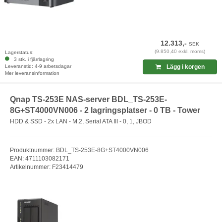
12.313,-
SEK
(9.850,40 exkl. moms)
Lagerstatus:
3 stk. i fjärrlagring
Leveranstid: 4-9 arbetsdagar
Lägg i korgen
Mer leveransinformation
Qnap TS-253E NAS-server BDL_TS-253E-
8G+ST4000VN006 - 2 lagringsplatser - 0 TB - Tower
HDD & SSD - 2x LAN - M.2, Serial ATA III - 0, 1, JBOD
Produktnummer: BDL_TS-253E-8G+ST4000VN006
EAN: 4711103082171
Artikelnummer: F23414479