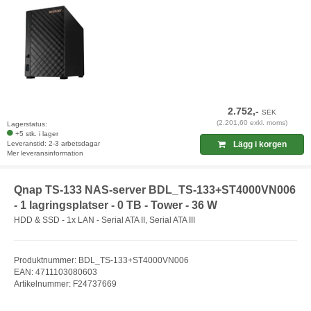
2.752,-
SEK
(2.201,60 exkl. moms)
Lagerstatus:
+5 stk. i lager
Leveranstid: 2-3 arbetsdagar
Lägg i korgen
Mer leveransinformation
Qnap TS-133 NAS-server BDL_TS-133+ST4000VN006
- 1 lagringsplatser - 0 TB - Tower - 36 W
HDD & SSD - 1x LAN - Serial ATA II, Serial ATA III
Produktnummer: BDL_TS-133+ST4000VN006
EAN: 4711103080603
Artikelnummer: F24737669