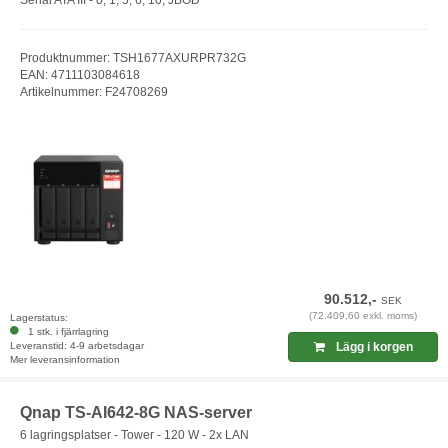
Serial ATA III - 0, 1, 5, 6, 10, JBOD
Produktnummer: TSH1677AXURPR732G
EAN: 4711103084618
Artikelnummer: F24708269
90.512,-
SEK
(72.409,60 exkl. moms)
Lagerstatus:
1 stk. i fjärrlagring
Leveranstid: 4-9 arbetsdagar
Lägg i korgen
Mer leveransinformation
Qnap TS-AI642-8G NAS-server
6 lagringsplatser - Tower - 120 W - 2x LAN