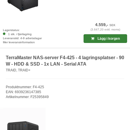
4.559,-
SEK
(3.647,20 exkl. moms)
Lagerstatus:
1 stk. i fjärrlagring
Leveranstid: 4-9 arbetsdagar
Lägg i korgen
Mer leveransinformation
TerraMaster NAS-server F4-425 - 4 lagringsplatser - 90
W - HDD & SSD - 1x LAN - Serial ATA
TRAID, TRAID+
Produktnummer: F4-425
EAN: 6939236147385
Artikelnummer: F25395849