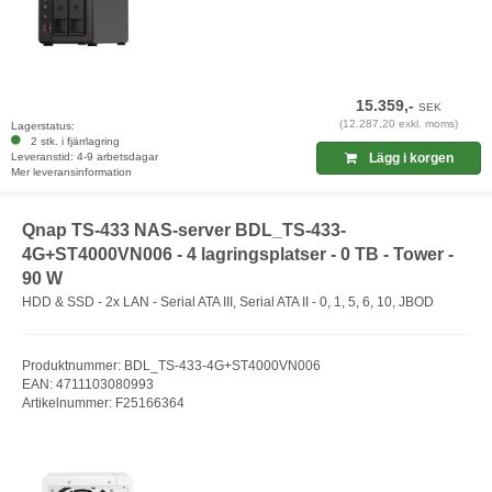
15.359,-
SEK
(12.287,20 exkl. moms)
Lagerstatus:
2 stk. i fjärrlagring
Leveranstid: 4-9 arbetsdagar
Lägg i korgen
Mer leveransinformation
Qnap TS-433 NAS-server BDL_TS-433-
4G+ST4000VN006 - 4 lagringsplatser - 0 TB - Tower -
90 W
HDD & SSD - 2x LAN - Serial ATA III, Serial ATA II - 0, 1, 5, 6, 10, JBOD
Produktnummer: BDL_TS-433-4G+ST4000VN006
EAN: 4711103080993
Artikelnummer: F25166364