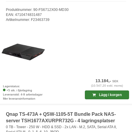
Produktnummer: 90-FS6712X00-MD30
EAN: 4710474831487
Artikelnummer: F23463739
13.184,-
SEK
(10.547,20 exkl. moms)
Lagerstatus:
+5 stk. i fjärrlagring
Leveranstid: 4-9 arbetsdagar
Lägg i korgen
Mer leveransinformation
Qnap TS-473A + QSW-1105-5T Bundle Pack NAS-
server TSH1677AXURPR732G - 4 lagringsplatser
0 TB - Tower - 250 W - HDD & SSD - 2x LAN - M.2, SATA, Serial ATA II,