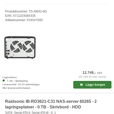
Produktnummer: TS-AI642-8G
EAN: 4711103084335
Artikelnummer: F24547095
12.748,-
SEK
(10.198,40 exkl. moms)
Lagerstatus:
1 stk. i fjärrlagring
Leveranstid: 13-14 arbetsdagar
Lägg i korgen
Mer leveransinformation
Raidsonic IB-RD3621-C31 NAS-server 60265 - 2
lagringsplatser - 0 TB - Skrivbord - HDD
SATA, Serial ATA II, Serial ATA III - 0, 1