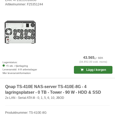
Artikelnummer: F25351244
43.565,-
SEK
(34.852,00 exkl. moms)
Lagerstatus:
+5 stk. i fjärrlagring
Leveranstid: 4-9 arbetsdagar
Lägg i korgen
Mer leveransinformation
Qnap TS-410E NAS-server TS-410E-8G - 4
lagringsplatser - 0 TB - Tower - 90 W - HDD & SSD
2x LAN - Serial ATA III - 0, 1, 5, 6, 10, JBOD
Produktnummer: TS-410E-8G