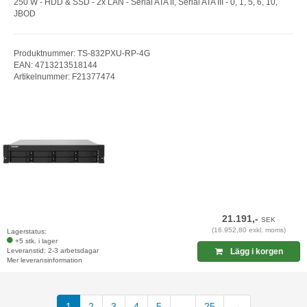
250 W - HDD & SSD - 2x LAN - Serial ATA II, Serial ATA III - 0, 1, 5, 6, 10,
JBOD
Produktnummer: TS-832PXU-RP-4G
EAN: 4713213518144
Artikelnummer: F21377474
21.191,-
SEK
(16.952,80 exkl. moms)
Lagerstatus:
+5 stk. i lager
Leveranstid: 2-3 arbetsdagar
Lägg i korgen
Mer leveransinformation
(current)
1
2
3
4
5
...
25
→