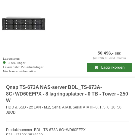
50.496,-
SEK
(40.396,80 exkl. moms)
Lagerstatus:
2 stk. i lager
Leveranstid: 2-3 arbetsdagar
Lägg i korgen
Mer leveransinformation
Qnap TS-673A NAS-server BDL_TS-673A-
8G+WD60EFPX - 8 lagringsplatser - 0 TB - Tower - 250
W
HDD & SSD - 2x LAN - M.2, Serial ATA II, Serial ATA III - 0, 1, 5, 6, 10, 50,
JBOD
Produktnummer: BDL_TS-673A-8G+WD60EFPX
EAN: 4713213518830