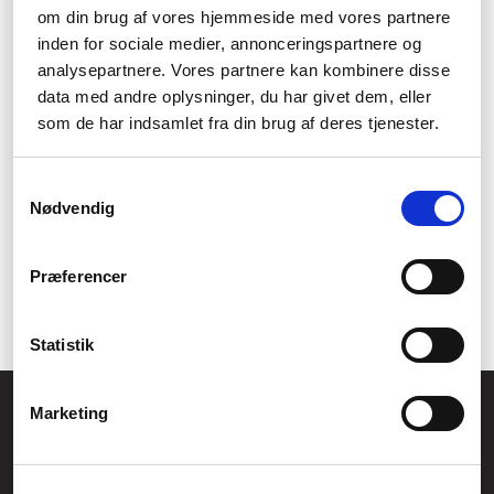
och du kan använda dem samtidigt.
om din brug af vores hjemmeside med vores partnere
inden for sociale medier, annonceringspartnere og
Fördelar:
analysepartnere. Vores partnere kan kombinere disse
Enkel åtkomst och delning av filer från alla dina enheter
data med andre oplysninger, du har givet dem, eller
Säkerhetskopiering av alla dina filer på en och samma
som de har indsamlet fra din brug af deres tjenester.
plats
Flexibilitet och skalfördelar för företag som växer
Nackdelar:
Samtykkevalg
Nødvendig
Initial kostnad för inköp och installation
Kräver viss teknisk kompetens för att konfigurera och
hantera
Præferencer
Begränsad kapacitet för stora företag med stora
datamängder
Statistik
Allmänna frågor:
Marketing
kundservice@fcomputer.se
Service- och reklamationsavdelningen: