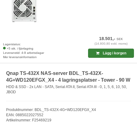
18.501,-
SEK
(14.800,80 exkl. moms)
Lagerstatus:
+5 stk. i fjärrlagring
Leveranstid: 4-9 arbetsdagar
Lägg i korgen
Mer leveransinformation
Qnap TS-432X NAS-server BDL_TS-432X-
4G+WD120EFGX_X4 - 4 lagringsplatser - Tower - 90 W
HDD & SSD - 2x LAN - SATA, Serial ATA II, Serial ATA III - 0, 1, 5, 6, 10, 50,
JBOD
Produktnummer: BDL_TS-432X-4G+WD120EFGX_X4
EAN: 0885022027552
Artikelnummer: F25469219