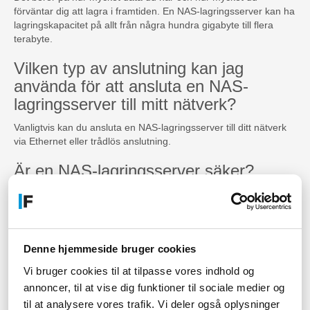
förväntar dig att lagra i framtiden. En NAS-lagringsserver kan ha
lagringskapacitet på allt från några hundra gigabyte till flera
terabyte.
Vilken typ av anslutning kan jag
använda för att ansluta en NAS-
lagringsserver till mitt nätverk?
Vanligtvis kan du ansluta en NAS-lagringsserver till ditt nätverk
via Ethernet eller trådlös anslutning.
Är en NAS-lagringsserver säker?
Ja, en NAS-lagringsserver kan vara en säker lösning för
datalagring om du tar lämpliga säkerhetsåtgärder. Du kan
använda lösenordsskydd, kryptering och andra
säkerhetsfunktioner för att hålla din data säker.
Denne hjemmeside bruger cookies
Kan jag ansluta flera NAS-
Vi bruger cookies til at tilpasse vores indhold og
lagringsservrar till samma nätverk?
annoncer, til at vise dig funktioner til sociale medier og
til at analysere vores trafik. Vi deler også oplysninger
Ja, du kan ansluta flera NAS-lagringsservrar till samma nätverk