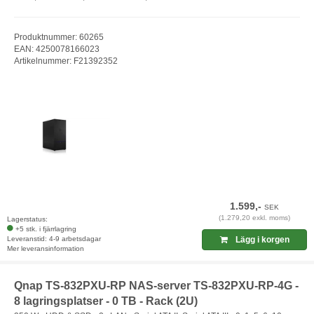
Produktnummer: 60265
EAN: 4250078166023
Artikelnummer: F21392352
1.599,-
SEK
(1.279,20 exkl. moms)
Lagerstatus:
+5 stk. i fjärrlagring
Leveranstid: 4-9 arbetsdagar
Lägg i korgen
Mer leveransinformation
Qnap TS-832PXU-RP NAS-server TS-832PXU-RP-4G -
8 lagringsplatser - 0 TB - Rack (2U)