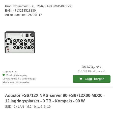
Produktnummer: BDL_TS-673A-8G+WD40EFPX
EAN: 4713213518830
Artikelnummer: F25338112
34.673,-
SEK
(27.738,40 exkl. moms)
Lagerstatus:
+5 stk. i fjärrlagring
Leveranstid: 4-9 arbetsdagar
Lägg i korgen
Mer leveransinformation
Asustor FS6712X NAS-server 90-FS6712X00-MD30 -
12 lagringsplatser - 0 TB - Kompakt - 90 W
SSD - 1x LAN - M.2 - 0, 1, 5, 6, 10