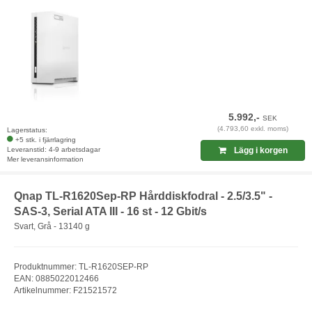
5.992,-
SEK
(4.793,60 exkl. moms)
Lagerstatus:
+5 stk. i fjärrlagring
Leveranstid: 4-9 arbetsdagar
Lägg i korgen
Mer leveransinformation
Qnap TL-R1620Sep-RP Hårddiskfodral - 2.5/3.5" -
SAS-3, Serial ATA III - 16 st - 12 Gbit/s
Svart, Grå - 13140 g
Produktnummer: TL-R1620SEP-RP
EAN: 0885022012466
Artikelnummer: F21521572