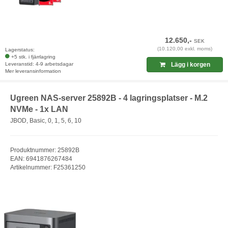
12.650,-
SEK
(10.120,00 exkl. moms)
Lagerstatus:
+5 stk. i fjärrlagring
Leveranstid: 4-9 arbetsdagar
Lägg i korgen
Mer leveransinformation
Ugreen NAS-server 25892B - 4 lagringsplatser - M.2
NVMe - 1x LAN
JBOD, Basic, 0, 1, 5, 6, 10
Produktnummer: 25892B
EAN: 6941876267484
Artikelnummer: F25361250