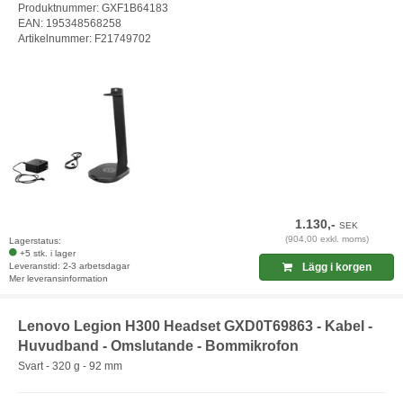
Produktnummer: GXF1B64183
EAN: 195348568258
Artikelnummer: F21749702
1.130,-
SEK
(904,00 exkl. moms)
Lagerstatus:
+5 stk. i lager
Leveranstid: 2-3 arbetsdagar
Lägg i korgen
Mer leveransinformation
Lenovo Legion H300 Headset GXD0T69863 - Kabel -
Huvudband - Omslutande - Bommikrofon
Svart - 320 g - 92 mm