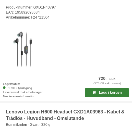
Produktnummer: GXD1N40797
EAN: 195892093084
Artikelnummer: F24721504
720,-
SEK
(576,00 exkl. moms)
Lagerstatus:
1 stk. i fjärrlagring
Leveranstid: 3-4 arbetsdagar
Lägg i korgen
Mer leveransinformation
Lenovo Legion H600 Headset GXD1A03963 - Kabel &
Trådlös - Huvudband - Omslutande
Bommikrofon - Svart - 320 g