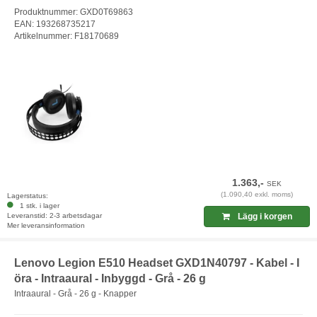
Produktnummer: GXD0T69863
EAN: 193268735217
Artikelnummer: F18170689
1.363,-
SEK
(1.090,40 exkl. moms)
Lagerstatus:
1 stk. i lager
Leveranstid: 2-3 arbetsdagar
Lägg i korgen
Mer leveransinformation
Lenovo Legion E510 Headset GXD1N40797 - Kabel - I
öra - Intraaural - Inbyggd - Grå - 26 g
Intraaural - Grå - 26 g - Knapper