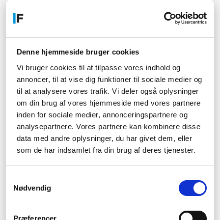
Vilka handväskor passar bäst till
festliga tillfällen?
En liten kuvertväska eller clutch är populära val för festliga
Denne hjemmeside bruger cookies
tillfällen.
Vi bruger cookies til at tilpasse vores indhold og
Hur väljer jag rätt storlek på min
annoncer, til at vise dig funktioner til sociale medier og
handväska?
til at analysere vores trafik. Vi deler også oplysninger
Det beror på vad du vill ha med dig, men välj en storlek som
om din brug af vores hjemmeside med vores partnere
passar din livsstil och behov. En för stor eller för liten handväska
inden for sociale medier, annonceringspartnere og
kan vara obekväm att bära.
analysepartnere. Vores partnere kan kombinere disse
Fördelar:
data med andre oplysninger, du har givet dem, eller
som de har indsamlet fra din brug af deres tjenester.
Praktisk för att förvara personliga tillhörigheter
Kan vara en elegant accessoar
Finns i olika storlekar och design för olika behov
Samtykkevalg
Nackdelar:
Nødvendig
En tung eller felaktigt buren handväska kan orsaka
ryggproblem
Præferencer
Kan vara obekvämt att packa för mycket i en handväska