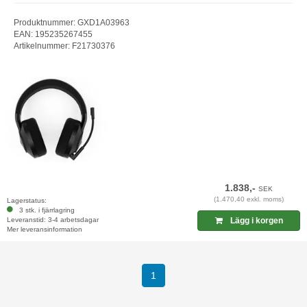
Produktnummer: GXD1A03963
EAN: 195235267455
Artikelnummer: F21730376
1.838,-
SEK
(1.470,40 exkl. moms)
Lagerstatus:
3 stk. i fjärrlagring
Leveranstid: 3-4 arbetsdagar
Lägg i korgen
Mer leveransinformation
(current)
1