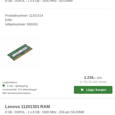
8 GB - DDR3L - 1 x 8 GB - 1600 MHz - SO-DIMM
Produktnummer: 11201514
EAN:
Artikelnummer: 690263
2.239,-
SEK
(1.791,20 exkl. moms)
Lagerstatus:
2 stk. i fjärrlagring
Leveranstid: 3-4 arbetsdagar
Lägg i korgen
Mer leveransinformation
Lenovo 11201301 RAM
8 GB - DDR3L - 1 x 8 GB - 1600 MHz - 204-pin SO-DIMM