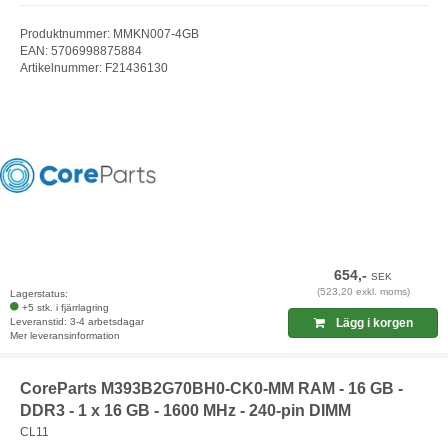
Produktnummer: MMKN007-4GB
EAN: 5706998875884
Artikelnummer: F21436130
654,-
SEK
(523,20 exkl. moms)
Lagerstatus:
+5 stk. i fjärrlagring
Leveranstid: 3-4 arbetsdagar
Lägg i korgen
Mer leveransinformation
CoreParts M393B2G70BH0-CK0-MM RAM - 16 GB -
DDR3 - 1 x 16 GB - 1600 MHz - 240-pin DIMM
CL11