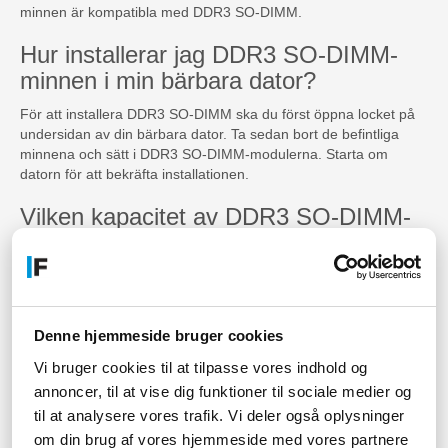
minnen är kompatibla med DDR3 SO-DIMM.
Hur installerar jag DDR3 SO-DIMM-
minnen i min bärbara dator?
För att installera DDR3 SO-DIMM ska du först öppna locket på
undersidan av din bärbara dator. Ta sedan bort de befintliga
minnena och sätt i DDR3 SO-DIMM-modulerna. Starta om
datorn för att bekräfta installationen.
Vilken kapacitet av DDR3 SO-DIMM-
minnen bör jag köpa?
Det beror på dina behov. Om du använder applikationer som
kräver mycket minne, såsom bild- och videoredigeringsprogram,
behöver du mer kapacitet än om du bara surfar på webben.
Denne hjemmeside bruger cookies
Hur lång är garantin för DDR3 SO-
Vi bruger cookies til at tilpasse vores indhold og
DIMM-minnen?
annoncer, til at vise dig funktioner til sociale medier og
til at analysere vores trafik. Vi deler også oplysninger
Garantitiden varierar beroende på tillverkaren, men de flesta
erbjuder minst 1 års garanti.
om din brug af vores hjemmeside med vores partnere