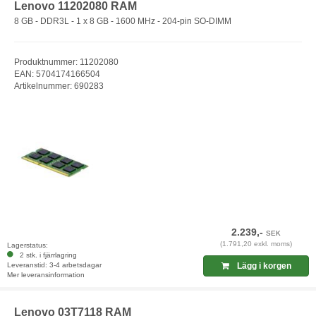
Lenovo 11202080 RAM
8 GB - DDR3L - 1 x 8 GB - 1600 MHz - 204-pin SO-DIMM
Produktnummer: 11202080
EAN: 5704174166504
Artikelnummer: 690283
2.239,-
SEK
(1.791,20 exkl. moms)
Lagerstatus:
2 stk. i fjärrlagring
Leveranstid: 3-4 arbetsdagar
Lägg i korgen
Mer leveransinformation
Lenovo 03T7118 RAM