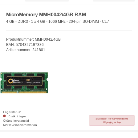
MicroMemory MMH0042/4GB RAM
4 GB - DDR3 - 1 x 4 GB - 1066 MHz - 204-pin SO-DIMM - CL7
Produktnummer: MMH0042/4GB
EAN: 5704327197386
Artikelnummer: 241801
Lagerstatus:
0 stk. i lager
Slut i lager. För närvarande inte
Okänd leveranstid
tillgänglig för köp
Mer leveransinformation