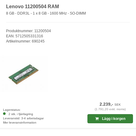
Lenovo 11200504 RAM
8 GB - DDR3L - 1 x 8 GB - 1600 MHz - SO-DIMM
Produktnummer: 11200504
EAN: 5712505331316
Artikelnummer: 690245
2.239,-
SEK
(1.791,20 exkl. moms)
Lagerstatus:
2 stk. i fjärrlagring
Leveranstid: 3-4 arbetsdagar
Lägg i korgen
Mer leveransinformation