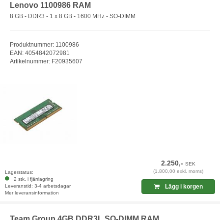
Lenovo 1100986 RAM
8 GB - DDR3 - 1 x 8 GB - 1600 MHz - SO-DIMM
Produktnummer: 1100986
EAN: 4054842072981
Artikelnummer: F20935607
2.250,-
SEK
(1.800,00 exkl. moms)
Lagerstatus:
2 stk. i fjärrlagring
Leveranstid: 3-4 arbetsdagar
Lägg i korgen
Mer leveransinformation
Team Group 4GB DDR3L SO-DIMM RAM