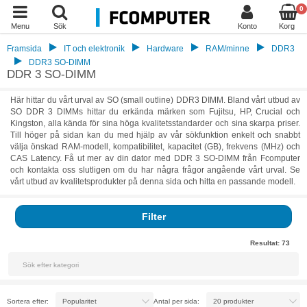
0
Menu
Sök
Konto
Korg
Framsida
IT och elektronik
Hardware
RAM/minne
DDR3
DDR3 SO-DIMM
DDR 3 SO-DIMM
Här hittar du vårt urval av SO (small outline) DDR3 DIMM. Bland vårt utbud av
SO DDR 3 DIMMs hittar du erkända märken som Fujitsu, HP, Crucial och
Kingston, alla kända för sina höga kvalitetsstandarder och sina skarpa priser.
Till höger på sidan kan du med hjälp av vår sökfunktion enkelt och snabbt
välja önskad RAM-modell, kompatibilitet, kapacitet (GB), frekvens (MHz) och
CAS Latency. Få ut mer av din dator med DDR 3 SO-DIMM från Fcomputer
och kontakta oss slutligen om du har några frågor angående vårt urval. Se
vårt utbud av kvalitetsprodukter på denna sida och hitta en passande modell.
Filter
Resultat:
73
Sortera efter:
Antal per sida: