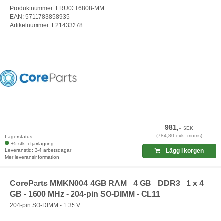
Produktnummer: FRU03T6808-MM
EAN: 5711783858935
Artikelnummer: F21433278
981,-
SEK
(784,80 exkl. moms)
Lagerstatus:
+5 stk. i fjärrlagring
Leveranstid: 3-4 arbetsdagar
Lägg i korgen
Mer leveransinformation
CoreParts MMKN004-4GB RAM - 4 GB - DDR3 - 1 x 4
GB - 1600 MHz - 204-pin SO-DIMM - CL11
204-pin SO-DIMM - 1.35 V