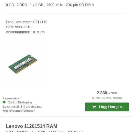
8 GB - DDR3 - 1 x 8 GB - 1600 MHz - 204-pin SO-DIMM
Produktnummer: 03T7118
EAN: 99002310
Artikelnummer: 1019179
2.239,-
SEK
(1.791,20 exkl. moms)
Lagerstatus:
2 stk. i fjärrlagring
Leveranstid: 3-4 arbetsdagar
Lägg i korgen
Mer leveransinformation
Lenovo 11201514 RAM