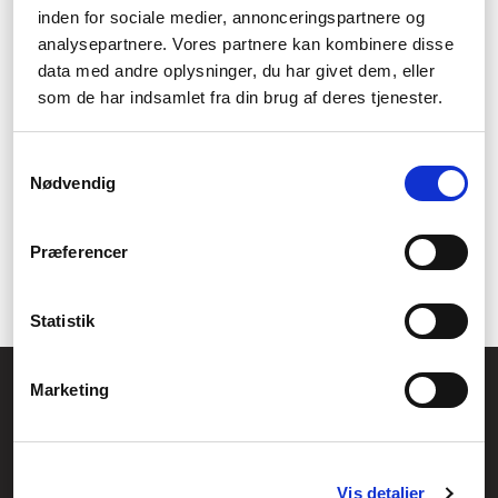
inden for sociale medier, annonceringspartnere og
Fördelar:
analysepartnere. Vores partnere kan kombinere disse
Högre hastigheter och bättre prestanda än tidigare DDR-
data med andre oplysninger, du har givet dem, eller
minnen
som de har indsamlet fra din brug af deres tjenester.
Längre batteritid på bärbara datorer
Mindre i storlek för att passa i mindre formfaktordatorer
Energisnålare än tidigare DDR-minnen
Samtykkevalg
Nackdelar:
Nødvendig
Inte kompatibla med bärbara datorer som kräver DDR4
eller högre
Præferencer
Många moderna bärbara datorer använder inte längre
DDR3 SO-DIMM.
Statistik
Allmänna frågor:
Marketing
kundservice@fcomputer.se
Service- och reklamationsavdelningen:
service@fcomputer.se
Vis detaljer