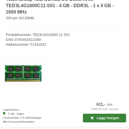
TED3L4G1600C11-S01 - 4 GB - DDR3L - 1 x 4 GB -
1600 MHz
204-pin SO-DIMM
Produktnummer: TED3L4G1600C11-S01
EAN: 0765441612389
Artikelnummer: F1341622
611,-
SEK
(488,80 exkl. moms)
Lagerstatus:
2 stk. i lager
Leveranstid: 2-3 arbetsdagar
Lägg i korgen
Mer leveransinformation