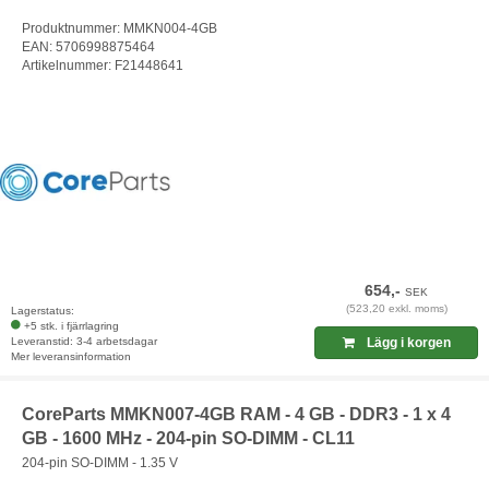
Produktnummer: MMKN004-4GB
EAN: 5706998875464
Artikelnummer: F21448641
654,-
SEK
(523,20 exkl. moms)
Lagerstatus:
+5 stk. i fjärrlagring
Leveranstid: 3-4 arbetsdagar
Lägg i korgen
Mer leveransinformation
CoreParts MMKN007-4GB RAM - 4 GB - DDR3 - 1 x 4
GB - 1600 MHz - 204-pin SO-DIMM - CL11
204-pin SO-DIMM - 1.35 V