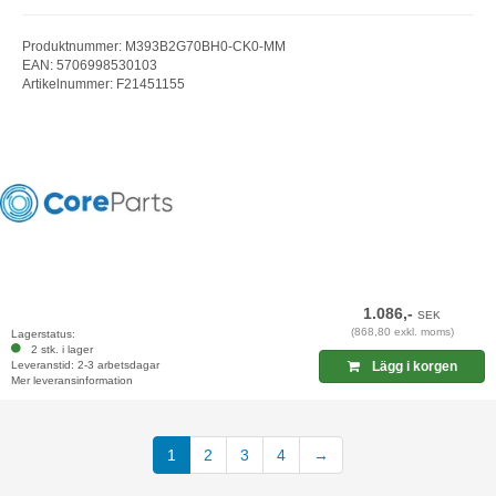
Produktnummer: M393B2G70BH0-CK0-MM
EAN: 5706998530103
Artikelnummer: F21451155
1.086,-
SEK
(868,80 exkl. moms)
Lagerstatus:
2 stk. i lager
Leveranstid: 2-3 arbetsdagar
Lägg i korgen
Mer leveransinformation
(current)
1
2
3
4
→