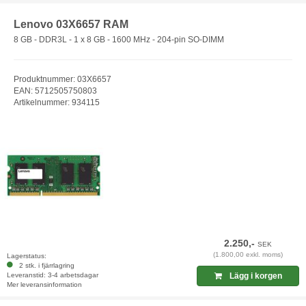
Lenovo 03X6657 RAM
8 GB - DDR3L - 1 x 8 GB - 1600 MHz - 204-pin SO-DIMM
Produktnummer: 03X6657
EAN: 5712505750803
Artikelnummer: 934115
2.250,-
SEK
(1.800,00 exkl. moms)
Lagerstatus:
2 stk. i fjärrlagring
Leveranstid: 3-4 arbetsdagar
Lägg i korgen
Mer leveransinformation