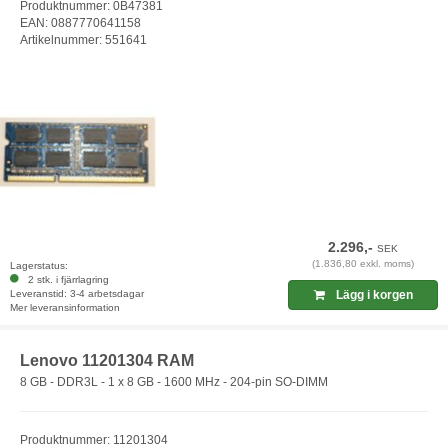
Produktnummer: 0B47381
EAN: 0887770641158
Artikelnummer: 551641
2.296,-
SEK
(1.836,80 exkl. moms)
Lagerstatus:
2 stk. i fjärrlagring
Leveranstid: 3-4 arbetsdagar
Lägg i korgen
Mer leveransinformation
Lenovo 11201304 RAM
8 GB - DDR3L - 1 x 8 GB - 1600 MHz - 204-pin SO-DIMM
Produktnummer: 11201304