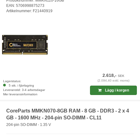
Produktnummer: MMKN110-16GB
EAN: 5706998875273
Artikelnummer: F21440919
2.618,-
SEK
(2.094,40 exkl. moms)
Lagerstatus:
5 stk. i fjärrlagring
Leveranstid: 3-4 arbetsdagar
Lägg i korgen
Mer leveransinformation
CoreParts MMKN070-8GB RAM - 8 GB - DDR3 - 2 x 4
GB - 1600 MHz - 204-pin SO-DIMM - CL11
204-pin SO-DIMM - 1.35 V