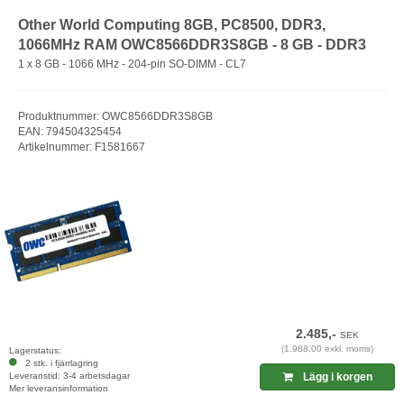
Other World Computing 8GB, PC8500, DDR3,
1066MHz RAM OWC8566DDR3S8GB - 8 GB - DDR3
1 x 8 GB - 1066 MHz - 204-pin SO-DIMM - CL7
Produktnummer: OWC8566DDR3S8GB
EAN: 794504325454
Artikelnummer: F1581667
2.485,-
SEK
(1.988,00 exkl. moms)
Lagerstatus:
2 stk. i fjärrlagring
Leveranstid: 3-4 arbetsdagar
Lägg i korgen
Mer leveransinformation