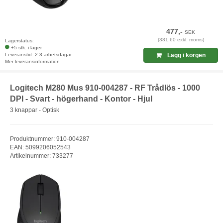
477,-
SEK
(381,60 exkl. moms)
Lagerstatus:
+5 stk. i lager
Leveranstid: 2-3 arbetsdagar
Lägg i korgen
Mer leveransinformation
Logitech M280 Mus 910-004287 - RF Trådlös - 1000
DPI - Svart - högerhand - Kontor - Hjul
3 knappar - Optisk
Produktnummer: 910-004287
EAN: 5099206052543
Artikelnummer: 733277