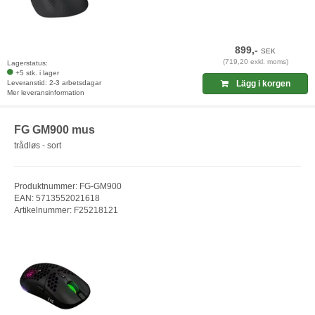
899,-
SEK
(719,20 exkl. moms)
Lagerstatus:
+5 stk. i lager
Leveranstid: 2-3 arbetsdagar
Lägg i korgen
Mer leveransinformation
FG GM900 mus
trådløs - sort
Produktnummer: FG-GM900
EAN: 5713552021618
Artikelnummer: F25218121