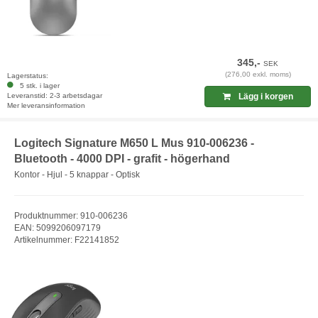
345,-
SEK
(276,00 exkl. moms)
Lagerstatus:
5 stk. i lager
Leveranstid: 2-3 arbetsdagar
Lägg i korgen
Mer leveransinformation
Logitech Signature M650 L Mus 910-006236 -
Bluetooth - 4000 DPI - grafit - högerhand
Kontor - Hjul - 5 knappar - Optisk
Produktnummer: 910-006236
EAN: 5099206097179
Artikelnummer: F22141852