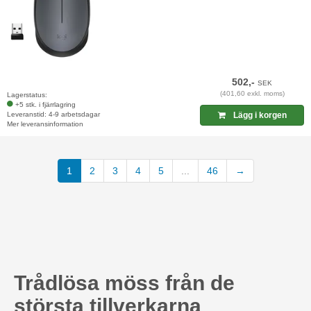
502,-
SEK
(401,60 exkl. moms)
Lagerstatus:
+5 stk. i fjärrlagring
Leveranstid: 4-9 arbetsdagar
Lägg i korgen
Mer leveransinformation
(current)
1
2
3
4
5
...
46
→
Trådlösa möss från de
största tillverkarna