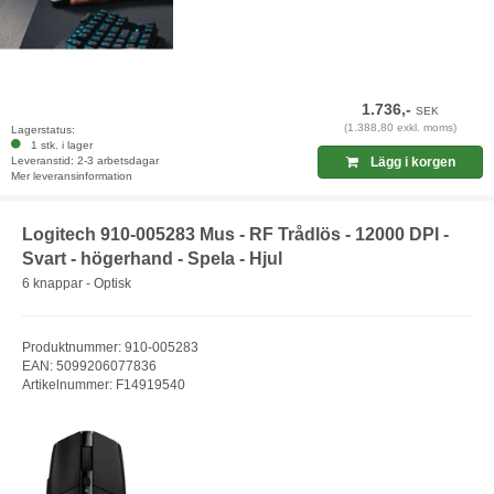
1.736,-
SEK
(1.388,80 exkl. moms)
Lagerstatus:
1 stk. i lager
Leveranstid: 2-3 arbetsdagar
Lägg i korgen
Mer leveransinformation
Logitech 910-005283 Mus - RF Trådlös - 12000 DPI -
Svart - högerhand - Spela - Hjul
6 knappar - Optisk
Produktnummer: 910-005283
EAN: 5099206077836
Artikelnummer: F14919540