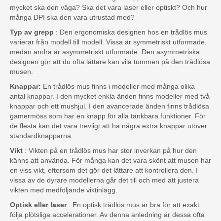
mycket ska den väga? Ska det vara laser eller optiskt? Och hur
många DPI ska den vara utrustad med?
Typ av grepp
: Den ergonomiska designen hos en trådlös mus
varierar från modell till modell. Vissa är symmetriskt utformade,
medan andra är asymmetriskt utformade. Den asymmetriska
designen gör att du ofta lättare kan vila tummen på den trådlösa
musen.
Knappar:
En trådlös mus finns i modeller med många olika
antal knappar. I den mycket enkla änden finns modeller med två
knappar och ett mushjul. I den avancerade änden finns trådlösa
gamermöss som har en knapp för alla tänkbara funktioner. För
de flesta kan det vara trevligt att ha några extra knappar utöver
standardknapparna.
Vikt
: Vikten på en trådlös mus har stor inverkan på hur den
känns att använda. För många kan det vara skönt att musen har
en viss vikt, eftersom det gör det lättare att kontrollera den. I
vissa av de dyrare modellerna går det till och med att justera
vikten med medföljande viktinlägg.
Optisk eller laser
: En optisk trådlös mus är bra för att exakt
följa plötsliga accelerationer. Av denna anledning är dessa ofta