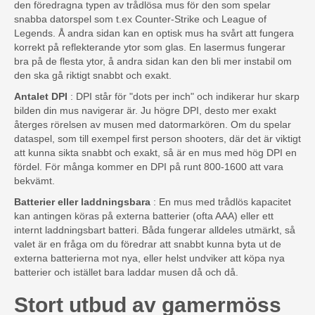
den föredragna typen av trådlösa mus för den som spelar
snabba datorspel som t.ex Counter-Strike och League of
Legends. Å andra sidan kan en optisk mus ha svårt att fungera
korrekt på reflekterande ytor som glas. En lasermus fungerar
bra på de flesta ytor, å andra sidan kan den bli mer instabil om
den ska gå riktigt snabbt och exakt.
Antalet DPI
: DPI står för "dots per inch" och indikerar hur skarp
bilden din mus navigerar är. Ju högre DPI, desto mer exakt
återges rörelsen av musen med datormarkören. Om du spelar
dataspel, som till exempel first person shooters, där det är viktigt
att kunna sikta snabbt och exakt, så är en mus med hög DPI en
fördel. För många kommer en DPI på runt 800-1600 att vara
bekvämt.
Batterier eller laddningsbara
: En mus med trådlös kapacitet
kan antingen köras på externa batterier (ofta AAA) eller ett
internt laddningsbart batteri. Båda fungerar alldeles utmärkt, så
valet är en fråga om du föredrar att snabbt kunna byta ut de
externa batterierna mot nya, eller helst undviker att köpa nya
batterier och istället bara laddar musen då och då.
Stort utbud av gamermöss