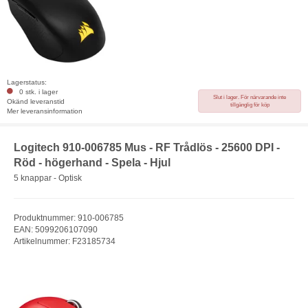
Lagerstatus:
0 stk. i lager
Slut i lager. För närvarande inte
Okänd leveranstid
tillgänglig för köp
Mer leveransinformation
Logitech 910-006785 Mus - RF Trådlös - 25600 DPI -
Röd - högerhand - Spela - Hjul
5 knappar - Optisk
Produktnummer: 910-006785
EAN: 5099206107090
Artikelnummer: F23185734