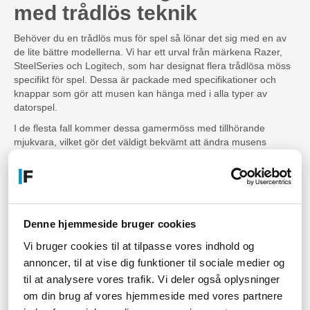
med trådlös teknik
Behöver du en trådlös mus för spel så lönar det sig med en av
de lite bättre modellerna. Vi har ett urval från märkena Razer,
SteelSeries och Logitech, som har designat flera trådlösa möss
specifikt för spel. Dessa är packade med specifikationer och
knappar som gör att musen kan hänga med i alla typer av
datorspel.
I de flesta fall kommer dessa gamermöss med tillhörande
mjukvara, vilket gör det väldigt bekvämt att ändra musens
inställningar så att den passar dina behov. Detta kan vara att
ändra DPI och hastighet, samt att välja några av funktionerna
för de extra knapparna.
Välj en trådlös mus som
Denne hjemmeside bruger cookies
matchar resten av din
Vi bruger cookies til at tilpasse vores indhold og
installation
annoncer, til at vise dig funktioner til sociale medier og
til at analysere vores trafik. Vi deler også oplysninger
En datormus med trådlösa funktioner kan komma i en mängd
om din brug af vores hjemmeside med vores partnere
olika utföranden och färger. Om du är orolig för att din trådlösa