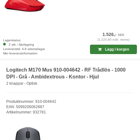
1.526,-
SEK
(1.220,80 exkl. moms)
Lagerstatus:
2 stk. i fjärrlagring
Leveranstid: 4-9 arbetsdagar
Lägg i korgen
Mer leveransinformation
Logitech M170 Mus 910-004642 - RF Trådlös - 1000
DPI - Grå - Ambidextrous - Kontor - Hjul
2 knappar - Optisk
Produktnummer: 910-004642
EAN: 5099206062887
Artikelnummer: 932781