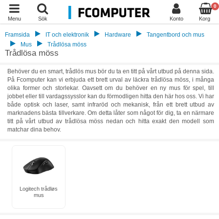
0
Menu
Sök
Konto
Korg
Framsida
IT och elektronik
Hardware
Tangentbord och mus
Mus
Trådlösa möss
Trådlösa möss
Behöver du en smart, trådlös mus bör du ta en titt på vårt utbud på denna sida.
På Fcomputer kan vi erbjuda ett brett urval av läckra trådlösa möss, i många
olika former och storlekar. Oavsett om du behöver en ny mus för spel, till
jobbet eller till vardagssysslor kan du förmodligen hitta den här hos oss. Vi har
både optisk och laser, samt infraröd och mekanisk, från ett brett utbud av
marknadens bästa tillverkare. Om detta låter som något för dig, ta en närmare
titt på vårt utbud av trådlösa möss nedan och hitta exakt den modell som
matchar dina behov.
Logitech trådløs
mus