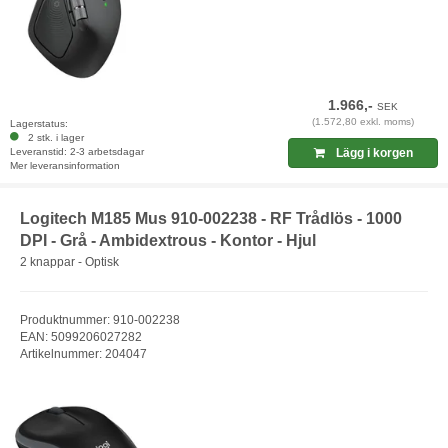
1.966,-
SEK
(1.572,80 exkl. moms)
Lagerstatus:
2 stk. i lager
Leveranstid: 2-3 arbetsdagar
Lägg i korgen
Mer leveransinformation
Logitech M185 Mus 910-002238 - RF Trådlös - 1000
DPI - Grå - Ambidextrous - Kontor - Hjul
2 knappar - Optisk
Produktnummer: 910-002238
EAN: 5099206027282
Artikelnummer: 204047