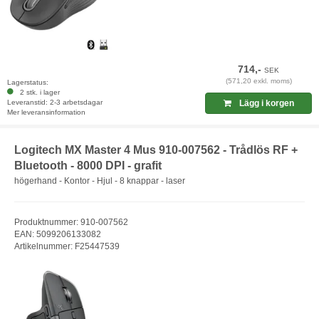
714,-
SEK
(571,20 exkl. moms)
Lagerstatus:
2 stk. i lager
Leveranstid: 2-3 arbetsdagar
Lägg i korgen
Mer leveransinformation
Logitech MX Master 4 Mus 910-007562 - Trådlös RF +
Bluetooth - 8000 DPI - grafit
högerhand - Kontor - Hjul - 8 knappar - laser
Produktnummer: 910-007562
EAN: 5099206133082
Artikelnummer: F25447539