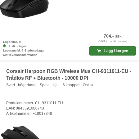
704,-
SEK
(563,20 exkl. moms)
Lagerstatus:
1 stk. i lager
Leveranstid: 2-3 arbetsdagar
Lägg i korgen
Mer leveransinformation
Corsair Harpoon RGB Wireless Mus CH-9311011-EU -
Trådlös RF + Bluetooth - 10000 DPI
Svart - högerhand - Spela - Hjul - 6 knappar - Optisk
Produktnummer: CH-9311011-EU
EAN: 0843591080743
Artikelnummer: F18017348