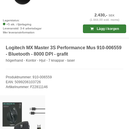
2.430,-
SEK
(1.944,00 exkl. moms)
Lagerstatus:
+5 stk. i fjärrlagring
Leveranstid: 3-4 arbetsdagar
Lägg i korgen
Mer leveransinformation
Logitech MX Master 3S Performance Mus 910-006559
- Bluetooth - 8000 DPI - grafit
högerhand - Kontor - Hjul - 7 knappar - laser
Produktnummer: 910-006559
EAN: 5099206103726
Artikelnummer: F22811146