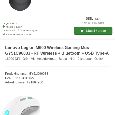
588,-
SEK
(470,40 exkl. moms)
Lagerstatus:
+5 stk. i lager
Leveranstid: 2-3 arbetsdagar
Lägg i korgen
Mer leveransinformation
Lenovo Legion M600 Wireless Gaming Mus
GY51C96033 - RF Wireless + Bluetooth + USB Type-A
16000 DPI - Grön, Vit - Ambidextrous - Spela - Hjul - 9 knappar - Optisk
Produktnummer: GY51C96033
EAN: 195713812627
Artikelnummer: F21864900