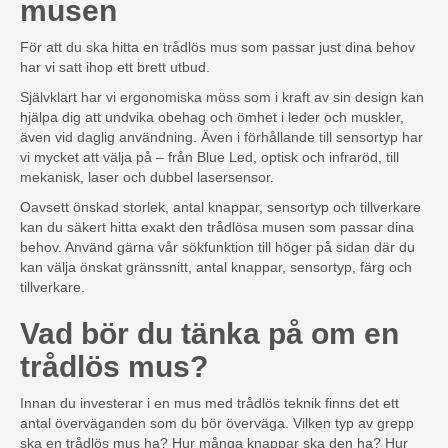
musen
För att du ska hitta en trådlös mus som passar just dina behov
har vi satt ihop ett brett utbud.
Självklart har vi ergonomiska möss som i kraft av sin design kan
hjälpa dig att undvika obehag och ömhet i leder och muskler,
även vid daglig användning. Även i förhållande till sensortyp har
vi mycket att välja på – från Blue Led, optisk och infraröd, till
mekanisk, laser och dubbel lasersensor.
Oavsett önskad storlek, antal knappar, sensortyp och tillverkare
kan du säkert hitta exakt den trådlösa musen som passar dina
behov. Använd gärna vår sökfunktion till höger på sidan där du
kan välja önskat gränssnitt, antal knappar, sensortyp, färg och
tillverkare.
Vad bör du tänka på om en
trådlös mus?
Innan du investerar i en mus med trådlös teknik finns det ett
antal överväganden som du bör överväga. Vilken typ av grepp
ska en trådlös mus ha? Hur många knappar ska den ha? Hur