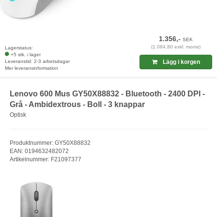
1.356,-
SEK
(1.084,80 exkl. moms)
Lagerstatus:
+5 stk. i lager
Leveranstid: 2-3 arbetsdagar
Lägg i korgen
Mer leveransinformation
Lenovo 600 Mus GY50X88832 - Bluetooth - 2400 DPI -
Grå - Ambidextrous - Boll - 3 knappar
Optisk
Produktnummer: GY50X88832
EAN: 0194632482072
Artikelnummer: F21097377