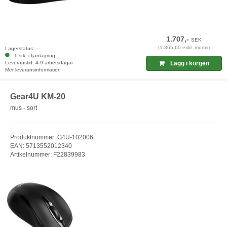
1.707,-
SEK
(1.365,60 exkl. moms)
Lagerstatus:
1 stk. i fjärrlagring
Leveranstid: 4-9 arbetsdagar
Lägg i korgen
Mer leveransinformation
Gear4U KM-20
mus - sort
Produktnummer: G4U-102006
EAN: 5713552012340
Artikelnummer: F22839983