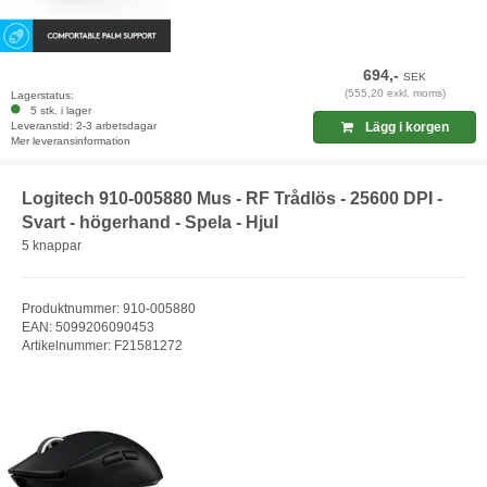
694,-
SEK
(555,20 exkl. moms)
Lagerstatus:
5 stk. i lager
Leveranstid: 2-3 arbetsdagar
Lägg i korgen
Mer leveransinformation
Logitech 910-005880 Mus - RF Trådlös - 25600 DPI -
Svart - högerhand - Spela - Hjul
5 knappar
Produktnummer: 910-005880
EAN: 5099206090453
Artikelnummer: F21581272