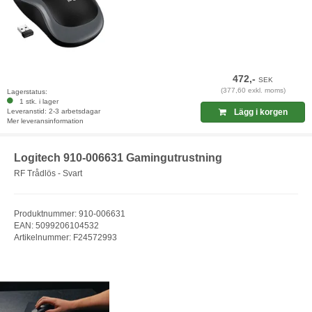
472,-
SEK
(377,60 exkl. moms)
Lagerstatus:
1 stk. i lager
Leveranstid: 2-3 arbetsdagar
Lägg i korgen
Mer leveransinformation
Logitech 910-006631 Gamingutrustning
RF Trådlös - Svart
Produktnummer: 910-006631
EAN: 5099206104532
Artikelnummer: F24572993