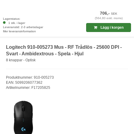
706,-
SEK
(564,80 exkl. moms)
Lagerstatus:
1 stk. i lager
Leveranstid: 2-3 arbetsdagar
Lägg i korgen
Mer leveransinformation
Logitech 910-005273 Mus - RF Trådlös - 25600 DPI -
Svart - Ambidextrous - Spela - Hjul
8 knappar - Optisk
Produktnummer: 910-005273
EAN: 5099206077362
Artikelnummer: F17205825