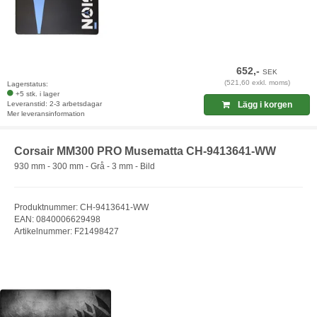
652,-
SEK
(521,60 exkl. moms)
Lagerstatus:
+5 stk. i lager
Leveranstid: 2-3 arbetsdagar
Lägg i korgen
Mer leveransinformation
Corsair MM300 PRO Musematta CH-9413641-WW
930 mm - 300 mm - Grå - 3 mm - Bild
Produktnummer: CH-9413641-WW
EAN: 0840006629498
Artikelnummer: F21498427