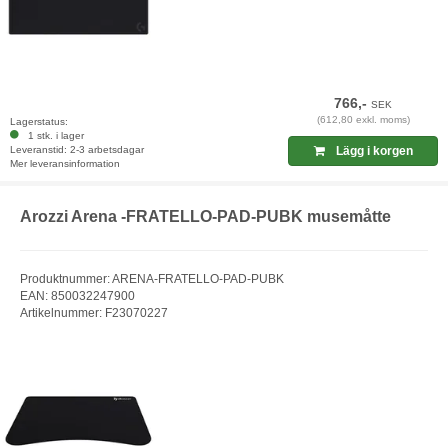
766,-
SEK
(612,80 exkl. moms)
Lagerstatus:
1 stk. i lager
Leveranstid: 2-3 arbetsdagar
Lägg i korgen
Mer leveransinformation
Arozzi Arena -FRATELLO-PAD-PUBK musemåtte
Produktnummer: ARENA-FRATELLO-PAD-PUBK
EAN: 850032247900
Artikelnummer: F23070227