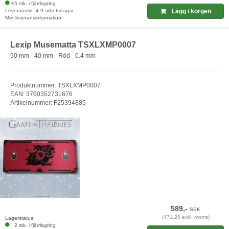
+5 stk. i fjärrlagring
Leveranstid: 4-9 arbetsdagar
Lägg i korgen
Mer leveransinformation
Lexip Musematta TSXLXMP0007
90 mm - 40 mm - Röd - 0.4 mm
Produktnummer: TSXLXMP0007
EAN: 3760352731676
Artikelnummer: F25394885
589,-
SEK
(471,20 exkl. moms)
Lagerstatus:
2 stk. i fjärrlagring