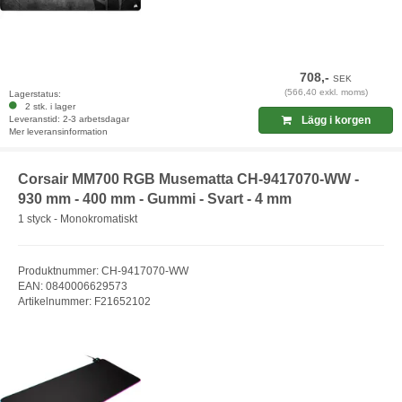
708,-
SEK
(566,40 exkl. moms)
Lagerstatus:
2 stk. i lager
Leveranstid: 2-3 arbetsdagar
Lägg i korgen
Mer leveransinformation
Corsair MM700 RGB Musematta CH-9417070-WW -
930 mm - 400 mm - Gummi - Svart - 4 mm
1 styck - Monokromatiskt
Produktnummer: CH-9417070-WW
EAN: 0840006629573
Artikelnummer: F21652102