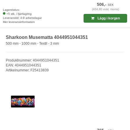
506,-
SEK
(404,80 exkl. moms)
Lagerstatus:
+5 stk. i fjärrlagring
Leveranstid: 4-9 arbetsdagar
Lägg i korgen
Mer leveransinformation
Sharkoon Musematta 4044951044351
500 mm - 1000 mm - Textil - 3 mm
Produktnummer: 4044951044351
EAN: 4044951044351
Artikelnummer: F25413839