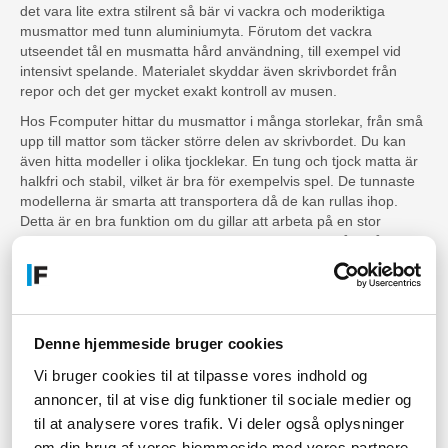
det vara lite extra stilrent så bär vi vackra och moderiktiga
musmattor med tunn aluminiumyta. Förutom det vackra
utseendet tål en musmatta hård användning, till exempel vid
intensivt spelande. Materialet skyddar även skrivbordet från
repor och det ger mycket exakt kontroll av musen.
Hos Fcomputer hittar du musmattor i många storlekar, från små
upp till mattor som täcker större delen av skrivbordet. Du kan
även hitta modeller i olika tjocklekar. En tung och tjock matta är
halkfri och stabil, vilket är bra för exempelvis spel. De tunnaste
modellerna är smarta att transportera då de kan rullas ihop.
Detta är en bra funktion om du gillar att arbeta på en stor
musmatta och samtidigt behöver ha den med dig på språng.
För den stilmedvetna går det att matcha din musmatta med
andra tillbehör på skrivbordet i en mängd fina, moderiktiga
färger. Skulle designen vara mer aggressiv, till exempel för
gaming, har vi ett stort utbud av gamer-musmattor med skarpa
Denne hjemmeside bruger cookies
detaljer, djärva färger och slående logotyper.
Vi bruger cookies til at tilpasse vores indhold og
Coola extrafunktioner
annoncer, til at vise dig funktioner til sociale medier og
til at analysere vores trafik. Vi deler også oplysninger
Idag är en musmatta inte bara en plastbit med gummibaksida.
om din brug af vores hjemmeside med vores partnere