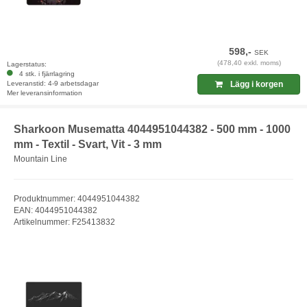
598,-
SEK
(478,40 exkl. moms)
Lagerstatus:
4 stk. i fjärrlagring
Leveranstid: 4-9 arbetsdagar
Lägg i korgen
Mer leveransinformation
Sharkoon Musematta 4044951044382 - 500 mm - 1000
mm - Textil - Svart, Vit - 3 mm
Mountain Line
Produktnummer: 4044951044382
EAN: 4044951044382
Artikelnummer: F25413832