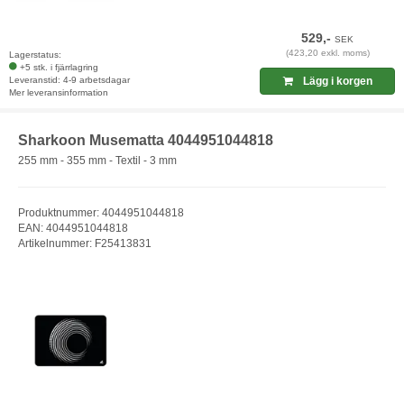
529,-
SEK
(423,20 exkl. moms)
Lagerstatus:
+5 stk. i fjärrlagring
Leveranstid: 4-9 arbetsdagar
Lägg i korgen
Mer leveransinformation
Sharkoon Musematta 4044951044818
255 mm - 355 mm - Textil - 3 mm
Produktnummer: 4044951044818
EAN: 4044951044818
Artikelnummer: F25413831