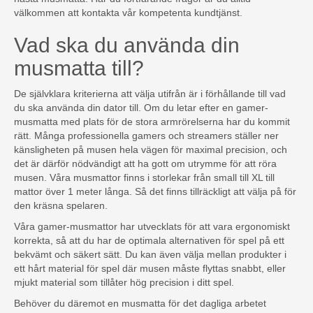
välkommen att kontakta vår kompetenta kundtjänst.
Vad ska du använda din
musmatta till?
De självklara kriterierna att välja utifrån är i förhållande till vad
du ska använda din dator till. Om du letar efter en gamer-
musmatta med plats för de stora armrörelserna har du kommit
rätt. Många professionella gamers och streamers ställer ner
känsligheten på musen hela vägen för maximal precision, och
det är därför nödvändigt att ha gott om utrymme för att röra
musen. Våra musmattor finns i storlekar från small till XL till
mattor över 1 meter långa. Så det finns tillräckligt att välja på för
den kräsna spelaren.
Våra gamer-musmattor har utvecklats för att vara ergonomiskt
korrekta, så att du har de optimala alternativen för spel på ett
bekvämt och säkert sätt. Du kan även välja mellan produkter i
ett hårt material för spel där musen måste flyttas snabbt, eller
mjukt material som tillåter hög precision i ditt spel.
Behöver du däremot en musmatta för det dagliga arbetet