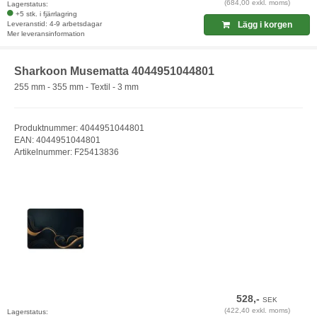
(684,00 exkl. moms)
Lagerstatus:
+5 stk. i fjärrlagring
Leveranstid: 4-9 arbetsdagar
Lägg i korgen
Mer leveransinformation
Sharkoon Musematta 4044951044801
255 mm - 355 mm - Textil - 3 mm
Produktnummer: 4044951044801
EAN: 4044951044801
Artikelnummer: F25413836
528,-
SEK
(422,40 exkl. moms)
Lagerstatus: