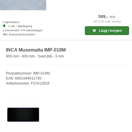
589,-
SEK
(471,20 exkl. moms)
Lagerstatus:
1 stk. i fjärrlagring
Leveranstid: 4-9 arbetsdagar
Lägg i korgen
Mer leveransinformation
INCA Musematta IMP-018M
900 mm - 400 mm - Svart,Blå - 3 mm
Produktnummer: IMP-018M
EAN: 8681949011795
Artikelnummer: F23412828