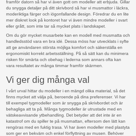
framför datorn så har vi även gott om modeller att erbjuda. Gillar
du snygga detaljer på ditt skrivbord så har vi musmattor i läckra,
moderiktiga färger och iögonfallande design. Föredrar du en lite
mer diskret look på kontoret har vi även mindre modeller i svart
eller grått, som inte tar så mycket plats i landskapet.
Om du gör mycket musarbete kan en modell med musmatta och
handledsstöd vara en bra idé. Dessa möss har utvecklats i syfte
att ge användaren största möjliga komfort och säkerställa en
ergonomiskt korrekt arbetsställning. På så sätt kan du minimera
risken för smärta och obehag i lederna som annars ofta kan
vara resultatet av många timmar framför skärmen.
Vi ger dig många val
I vårt urval hittar du modeller i en mängd olika material, så det
finns mycket att välja på, beroende på dina preferenser. Vi har
till exempel tygmodeller som är snygga på skrivbordet och är
behagliga att ta på. Många tygmodeller är utrustade med en
vätskeavvisande ytbehandling. Det betyder att det inte är en
katastrof om du spiller te på musmattan, eftersom den lätt kan
rengöras med en fuktig trasa. Vi har även modeller med plastyta
som ger en bekväm och enkel förflyttning av musen. Behöver