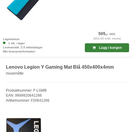
505,-
SEK
(404,00 exkl. moms)
Lagerstatus:
1 stk. i lager
Leveranstid: 2-3 arbetsdagar
Lägg i korgen
Mer leveransinformation
Lenovo Legion Y Gaming Mat Blå 450x400x4mm
musemåtte
Produktnummer: F-LGMB
EAN: 9999920641286
Artikelnummer: F20641286