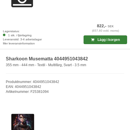
822,-
SEK
(657,60 exkl. moms)
Lagerstatus:
1 stk. i fjärrlagring
Leveranstid: 3-4 arbetsdagar
Lägg i korgen
Mer leveransinformation
Sharkoon Musematta 4044951043842
355 mm - 444 mm - Textil - Multifärg, Svart - 3.5 mm
Produktnummer: 4044951043842
EAN: 4044951043842
Artikelnummer: F25381094