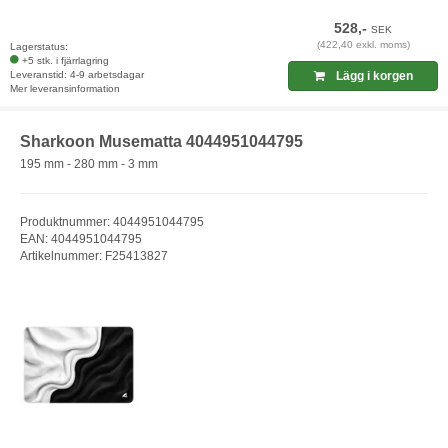
528,-
SEK
(422,40 exkl. moms)
Lagerstatus:
+5 stk. i fjärrlagring
Leveranstid: 4-9 arbetsdagar
Lägg i korgen
Mer leveransinformation
Sharkoon Musematta 4044951044795
195 mm - 280 mm - 3 mm
Produktnummer: 4044951044795
EAN: 4044951044795
Artikelnummer: F25413827