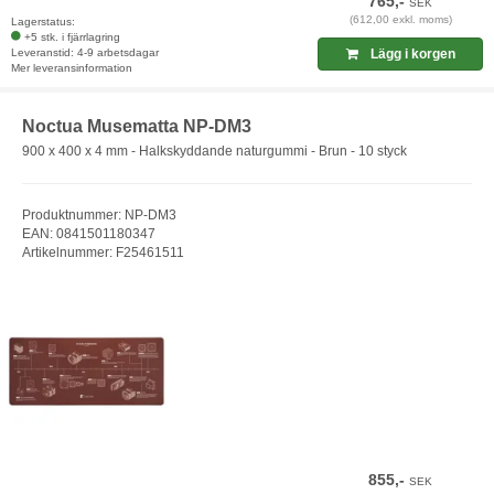
765,-
SEK
(612,00 exkl. moms)
Lagerstatus:
+5 stk. i fjärrlagring
Leveranstid: 4-9 arbetsdagar
Lägg i korgen
Mer leveransinformation
Noctua Musematta NP-DM3
900 x 400 x 4 mm - Halkskyddande naturgummi - Brun - 10 styck
Produktnummer: NP-DM3
EAN: 0841501180347
Artikelnummer: F25461511
855,-
SEK