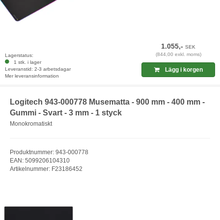
1.055,-
SEK
(844,00 exkl. moms)
Lagerstatus:
1 stk. i lager
Leveranstid: 2-3 arbetsdagar
Lägg i korgen
Mer leveransinformation
Logitech 943-000778 Musematta - 900 mm - 400 mm -
Gummi - Svart - 3 mm - 1 styck
Monokromatiskt
Produktnummer: 943-000778
EAN: 5099206104310
Artikelnummer: F23186452