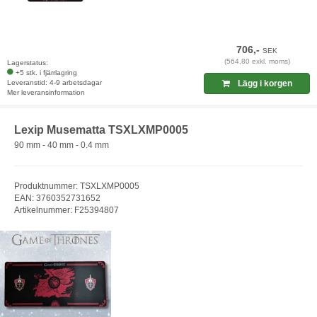
706,-
SEK
(564,80 exkl. moms)
Lagerstatus:
+5 stk. i fjärrlagring
Leveranstid: 4-9 arbetsdagar
Lägg i korgen
Mer leveransinformation
Lexip Musematta TSXLXMP0005
90 mm - 40 mm - 0.4 mm
Produktnummer: TSXLXMP0005
EAN: 3760352731652
Artikelnummer: F25394807