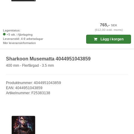
765,-
SEK
(612,00 exkl. moms)
Lagerstatus:
+5 stk. i fjärrlagring
Leveranstid: 4-9 arbetsdagar
Lägg i korgen
Mer leveransinformation
Sharkoon Musematta 4044951043859
400 mm - Flerfärgad - 3.5 mm
Produktnummer: 4044951043859
EAN: 4044951043859
Artikelnummer: F25383138