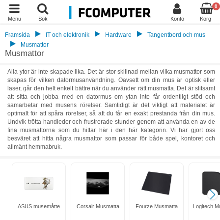
0
Menu
Sök
Konto
Korg
Framsida
IT och elektronik
Hardware
Tangentbord och mus
Musmattor
Musmattor
Alla ytor är inte skapade lika. Det är stor skillnad mellan vilka musmattor som
skapas för vilken datormusanvändning. Oavsett om din mus är optisk eller
laser, går den helt enkelt bättre när du använder rätt musmatta. Det är slitsamt
att sitta och jobba med en datormus om ytan inte får ordentligt stöd och
samarbetar med musens rörelser. Samtidigt är det viktigt att materialet är
optimalt för att spåra rörelser, så att du får en exakt prestanda från din mus.
Undvik trötta handleder och frustrerade stunder genom att använda en av de
fina musmattorna som du hittar här i den här kategorin. Vi har gjort oss
besväret att hitta några musmattor som passar för både spel, kontoret och
allmänt hemmabruk.
ASUS musemåtte
Corsair Musmatta
Fourze Musmatta
Logitech M