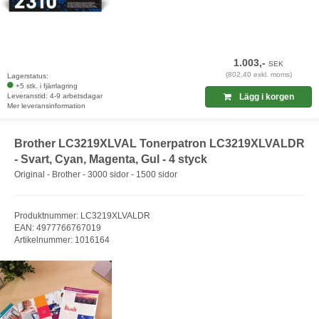
1.003,-
SEK
(802,40 exkl. moms)
Lagerstatus:
+5 stk. i fjärrlagring
Leveranstid: 4-9 arbetsdagar
Lägg i korgen
Mer leveransinformation
Brother LC3219XLVAL Tonerpatron LC3219XLVALDR
- Svart, Cyan, Magenta, Gul - 4 styck
Original - Brother - 3000 sidor - 1500 sidor
Produktnummer: LC3219XLVALDR
EAN: 4977766767019
Artikelnummer: 1016164