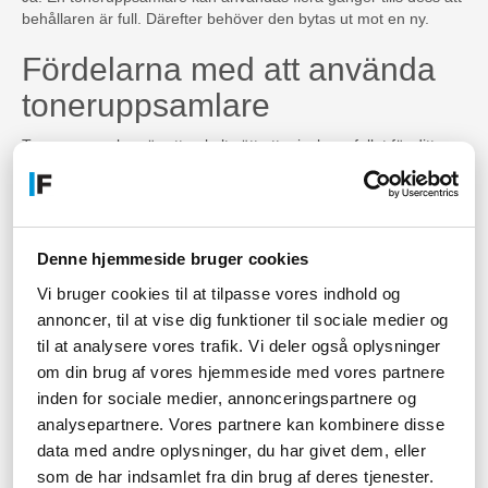
behållaren är full. Därefter behöver den bytas ut mot en ny.
Fördelarna med att använda
toneruppsamlare
Toneruppsamlare är ett enkelt sätt att minska avfallet för ditt
företag. Genom att återanvända en toneruppsamlare minskar
du risken för skador på din skrivare. Detta kan förlänga
livslängden på skrivaren samt minska era kostnader för att byta
ut delar i skrivaren.
Denne hjemmeside bruger cookies
Hur man använder en
Vi bruger cookies til at tilpasse vores indhold og
toneruppsamlare
annoncer, til at vise dig funktioner til sociale medier og
til at analysere vores trafik. Vi deler også oplysninger
Det är enkelt att använda en toneruppsamlare: öppna bara upp
om din brug af vores hjemmeside med vores partnere
ditt skrivarfack och placera toneruppsamlaren på plats. Var noga
inden for sociale medier, annonceringspartnere og
med att följa instruktionerna för din specifika skrivare och
analysepartnere. Vores partnere kan kombinere disse
toneruppsamlare för bästa resultat.
data med andre oplysninger, du har givet dem, eller
Så här hittar du rätt
som de har indsamlet fra din brug af deres tjenester.