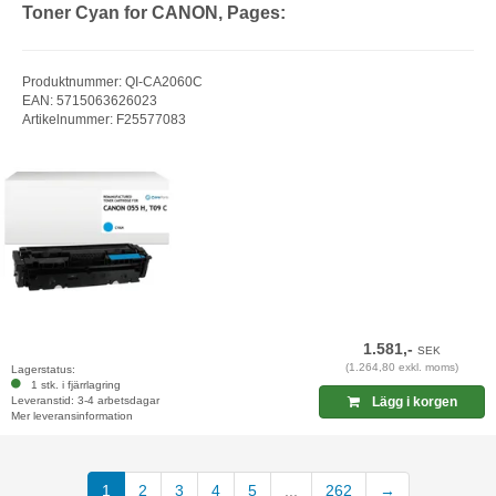
Toner Cyan for CANON, Pages:
Produktnummer: QI-CA2060C
EAN: 5715063626023
Artikelnummer: F25577083
1.581,-
SEK
(1.264,80 exkl. moms)
Lagerstatus:
1 stk. i fjärrlagring
Leveranstid: 3-4 arbetsdagar
Lägg i korgen
Mer leveransinformation
(current)
1
2
3
4
5
...
262
→