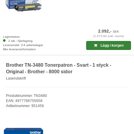
2.092,-
SEK
(1.673,60 exkl. moms)
Lagerstatus:
2 stk. i fjärrlagring
Leveranstid: 3-4 arbetsdagar
Lägg i korgen
Mer leveransinformation
Brother TN-3480 Tonerpatron - Svart - 1 styck -
Original - Brother - 8000 sidor
Laserutskrift
Produktnummer: TN3480
EAN: 4977766755658
Artikelnummer: 951456