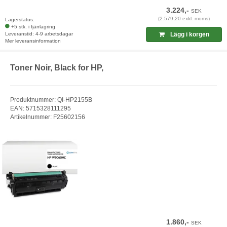
3.224,-
SEK
(2.579,20 exkl. moms)
Lagerstatus:
+5 stk. i fjärrlagring
Leveranstid: 4-9 arbetsdagar
Lägg i korgen
Mer leveransinformation
Toner Noir, Black for HP,
Produktnummer: QI-HP2155B
EAN: 5715328111295
Artikelnummer: F25602156
1.860,-
SEK