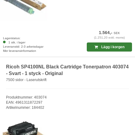
1.564,-
SEK
(1.251,20 exkl. moms)
Lagerstatus:
1 stk. i lager
Leveranstid: 2-3 arbetsdagar
Lägg i korgen
Mer leveransinformation
Ricoh SP4100NL Black Cartridge Tonerpatron 403074
- Svart - 1 styck - Original
7500 sidor - Laserutskrift
Produktnummer: 403074
EAN: 4961311872297
Artikelnummer: 184402