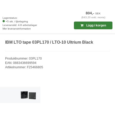
804,-
SEK
(643,20 exkl. moms)
Lagerstatus:
+5 stk. i fjärrlagring
Leveranstid: 4-9 arbetsdagar
Lägg i korgen
Mer leveransinformation
IBM LTO tape 03PL170 / LTO-10 Ultrium Black
Produktnummer: 03PL170
EAN: 0883436699594
Artikelnummer: F25466805