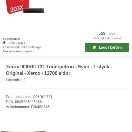
559,-
SEK
(447,20 exkl. moms)
Lagerstatus:
1 stk. i lager
Leveranstid: 2-3 arbetsdagar
Lägg i korgen
Mer leveransinformation
Xerox 006R01731 Tonerpatron - Svart - 1 styck -
Original - Xerox - 13700 sidor
Laserutskrift
Produktnummer: 006R01731
EAN: 0095205885866
Artikelnummer: F20480346