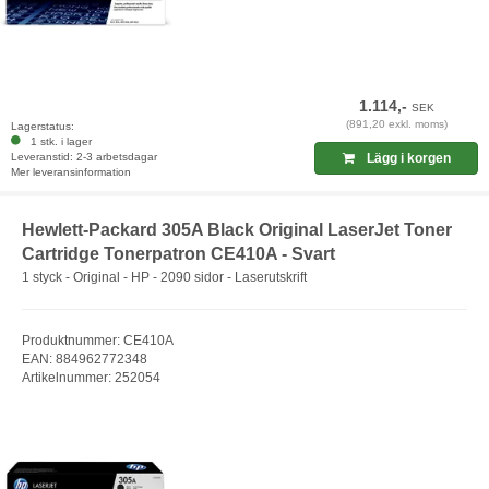
1.114,-
SEK
(891,20 exkl. moms)
Lagerstatus:
1 stk. i lager
Leveranstid: 2-3 arbetsdagar
Lägg i korgen
Mer leveransinformation
Hewlett-Packard 305A Black Original LaserJet Toner
Cartridge Tonerpatron CE410A - Svart
1 styck - Original - HP - 2090 sidor - Laserutskrift
Produktnummer: CE410A
EAN: 884962772348
Artikelnummer: 252054