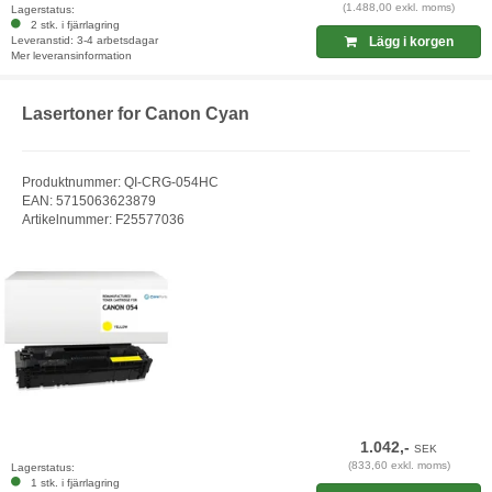
(1.488,00 exkl. moms)
Lagerstatus:
2 stk. i fjärrlagring
Leveranstid: 3-4 arbetsdagar
Lägg i korgen
Mer leveransinformation
Lasertoner for Canon Cyan
Produktnummer: QI-CRG-054HC
EAN: 5715063623879
Artikelnummer: F25577036
1.042,-
SEK
(833,60 exkl. moms)
Lagerstatus:
1 stk. i fjärrlagring