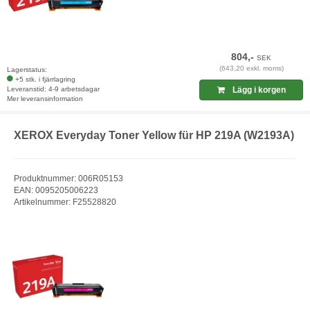
804,-
SEK
(643,20 exkl. moms)
Lagerstatus:
+5 stk. i fjärrlagring
Leveranstid: 4-9 arbetsdagar
Lägg i korgen
Mer leveransinformation
XEROX Everyday Toner Yellow für HP 219A (W2193A)
Produktnummer: 006R05153
EAN: 0095205006223
Artikelnummer: F25528820