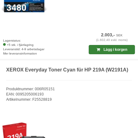
2.003,-
SEK
(1.602,40 exkl. moms)
Lagerstatus:
+5 stk. i fjärrlagring
Leveranstid: 4-9 arbetsdagar
Lägg i korgen
Mer leveransinformation
XEROX Everyday Toner Cyan für HP 219A (W2191A)
Produktnummer: 006R05151
EAN: 0095205006193
Artikelnummer: F25528819