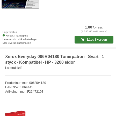
1.607,-
SEK
(1.285,60 exkl. moms)
Lagerstatus:
+5 stk. i fjärrlagring
Leveranstid: 4-9 arbetsdagar
Lägg i korgen
Mer leveransinformation
Xerox Everyday 006R04180 Tonerpatron - Svart - 1
styck - Kompatibel - HP - 3200 sidor
Laserutskrift
Produktnummer: 006R04180
EAN: 95205064445
Artikelnummer: F21472103