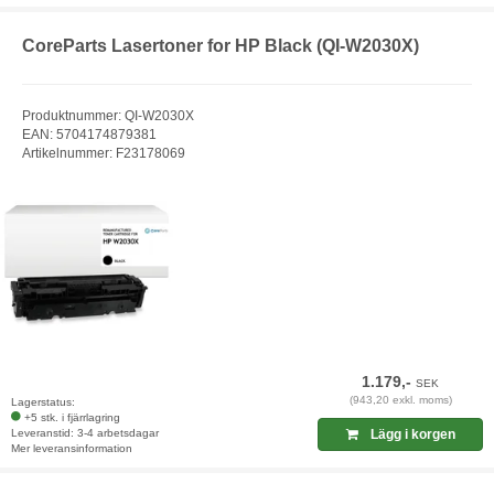
CoreParts Lasertoner for HP Black (QI-W2030X)
Produktnummer: QI-W2030X
EAN: 5704174879381
Artikelnummer: F23178069
1.179,-
SEK
(943,20 exkl. moms)
Lagerstatus:
+5 stk. i fjärrlagring
Leveranstid: 3-4 arbetsdagar
Lägg i korgen
Mer leveransinformation