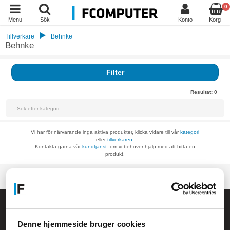
0
Menu
Sök
Konto
Korg
Tillverkare
Behnke
Behnke
Filter
Resultat:
0
Vi har för närvarande inga aktiva produkter, klicka vidare till vår
kategori
eller
tillverkaren.
Kontakta gärna vår
kundtjänst.
om vi behöver hjälp med att hitta en
produkt.
Allmänna frågor:
kundservice@fcomputer.se
Denne hjemmeside bruger cookies