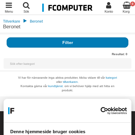
0
Menu
Sök
Konto
Korg
Tillverkare
Beronet
Beronet
Filter
Resultat:
0
Vi har för närvarande inga aktiva produkter, klicka vidare till vår
kategori
eller
tillverkaren.
Kontakta gärna vår
kundtjänst.
om vi behöver hjälp med att hitta en
produkt.
Allmänna frågor:
kundservice@fcomputer.se
Denne hjemmeside bruger cookies