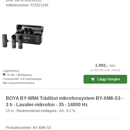
EAN: 6974700659520
Artikelnummer: F25521166
1.992,-
SEK
(1.593,60 exkl. moms)
Lagerstatus:
+5 stk. i fjärrlagring
Leveranstid: 4-9 arbetsdagar
Lägg i korgen
Mer leveransinformation
BOYA BY-WM4 Trådlöst mikrofonsystem BY-XM6-S3 -
3 h - Lavalier-mikrofon - 35 - 14000 Hz
15 m - Rackmonterad mottagare - AA - 0.1 %
Produktnummer: BY-XM6-S3