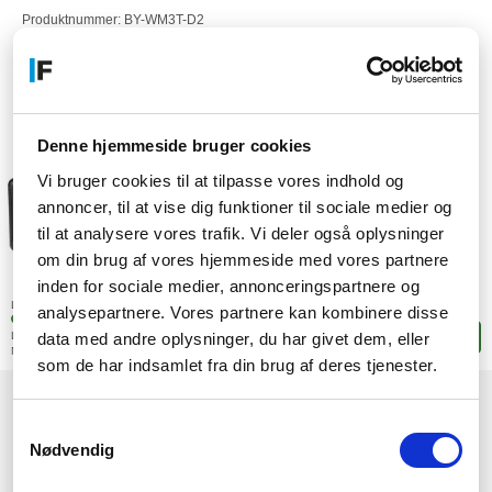
Produktnummer: BY-WM3T-D2
EAN: 6974700654525
Artikelnummer: F24874204
Denne hjemmeside bruger cookies
Vi bruger cookies til at tilpasse vores indhold og
annoncer, til at vise dig funktioner til sociale medier og
til at analysere vores trafik. Vi deler også oplysninger
om din brug af vores hjemmeside med vores partnere
1.156,-
inden for sociale medier, annonceringspartnere og
SEK
(924,80 exkl. moms)
Lagerstatus:
analysepartnere. Vores partnere kan kombinere disse
+5 stk. i fjärrlagring
data med andre oplysninger, du har givet dem, eller
Leveranstid: 4-9 arbetsdagar
Lägg i korgen
Mer leveransinformation
som de har indsamlet fra din brug af deres tjenester.
1
2
3
→
Samtykkevalg
Nødvendig