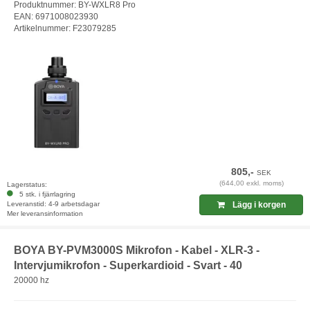
Produktnummer: BY-WXLR8 Pro
EAN: 6971008023930
Artikelnummer: F23079285
805,-
SEK
(644,00 exkl. moms)
Lagerstatus:
5 stk. i fjärrlagring
Leveranstid: 4-9 arbetsdagar
Lägg i korgen
Mer leveransinformation
BOYA BY-PVM3000S Mikrofon - Kabel - XLR-3 -
Intervjumikrofon - Superkardioid - Svart - 40
20000 hz