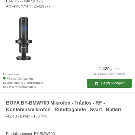
EAN: 6977490710495
Artikelnummer: F25429377
1.420,-
SEK
(1.136,00 exkl. moms)
Lagerstatus:
+5 stk. i fjärrlagring
Leveranstid: 4-9 arbetsdagar
Lägg i korgen
Mer leveransinformation
BOYA BY-BMW700 Mikrofon - Trådlös - RF -
Konferensmikrofon - Rundtagande - Svart - Batteri
-42 dB - Batteri - 133 mm
Produktnummer: BY-BMW700