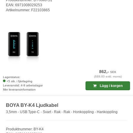
Produktnummer: BY-XM6-S1
EAN: 6971008029253
Artikelnummer: F22103865
862,-
SEK
(689,60 exkl. moms)
Lagerstatus:
+5 stk. i fjärrlagring
Leveranstid: 4-9 arbetsdagar
Lägg i korgen
Mer leveransinformation
BOYA BY-K4 Ljudkabel
3,5mm - USB Type-C - Svart - Rak - Rak - Honkoppling - Hankoppling
Produktnummer: BY-K4