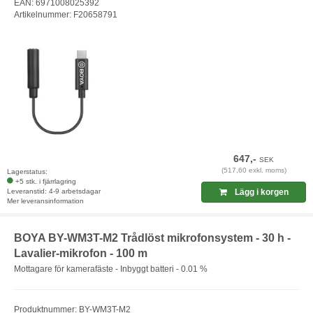
EAN: 6971008025392
Artikelnummer: F20658791
647,-
SEK
(517,60 exkl. moms)
Lagerstatus:
+5 stk. i fjärrlagring
Leveranstid: 4-9 arbetsdagar
Lägg i korgen
Mer leveransinformation
BOYA BY-WM3T-M2 Trådlöst mikrofonsystem - 30 h -
Lavalier-mikrofon - 100 m
Mottagare för kamerafäste - Inbyggt batteri - 0.01 %
Produktnummer: BY-WM3T-M2