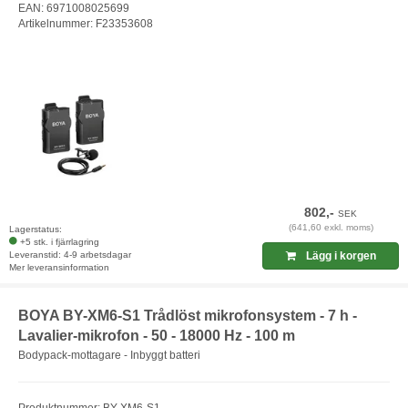
EAN: 6971008025699
Artikelnummer: F23353608
802,-
SEK
(641,60 exkl. moms)
Lagerstatus:
+5 stk. i fjärrlagring
Leveranstid: 4-9 arbetsdagar
Lägg i korgen
Mer leveransinformation
BOYA BY-XM6-S1 Trådlöst mikrofonsystem - 7 h -
Lavalier-mikrofon - 50 - 18000 Hz - 100 m
Bodypack-mottagare - Inbyggt batteri