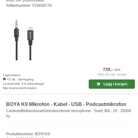
EAN: 6971008024968
Artikelnummer: F20658776
739,-
SEK
(591,20 exkl. moms)
Lagerstatus:
+5 stk. i fjärrlagring
Leveranstid: 4-9 arbetsdagar
Lägg i korgen
Mer leveransinformation
BOYA K9 Mikrofon - Kabel - USB - Podcastmikrofon
Cardioid/Bidirectional/Omnidirectional microphone - Svart, Blå - 20 - 20000
hz
Produktnummer: BOYA K9