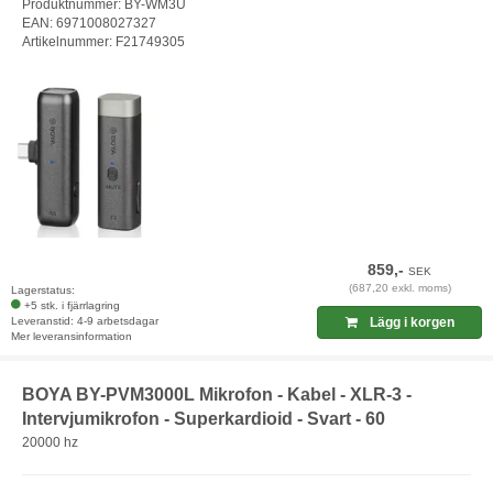
Produktnummer: BY-WM3U
EAN: 6971008027327
Artikelnummer: F21749305
859,-
SEK
(687,20 exkl. moms)
Lagerstatus:
+5 stk. i fjärrlagring
Leveranstid: 4-9 arbetsdagar
Lägg i korgen
Mer leveransinformation
BOYA BY-PVM3000L Mikrofon - Kabel - XLR-3 -
Intervjumikrofon - Superkardioid - Svart - 60
20000 hz