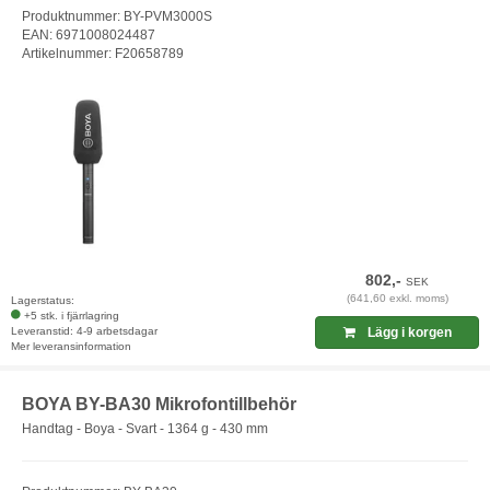
Produktnummer: BY-PVM3000S
EAN: 6971008024487
Artikelnummer: F20658789
802,-
SEK
(641,60 exkl. moms)
Lagerstatus:
+5 stk. i fjärrlagring
Leveranstid: 4-9 arbetsdagar
Lägg i korgen
Mer leveransinformation
BOYA BY-BA30 Mikrofontillbehör
Handtag - Boya - Svart - 1364 g - 430 mm