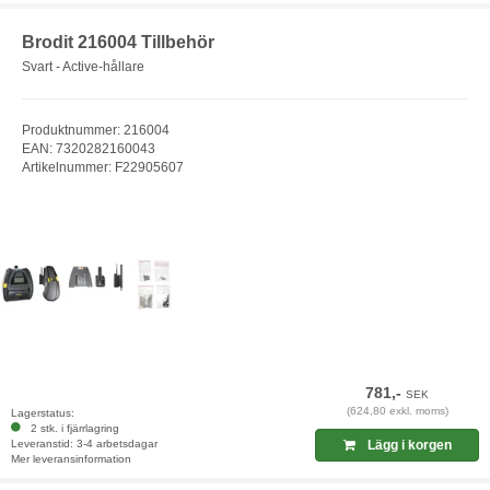
Brodit 216004 Tillbehör
Svart - Active-hållare
Produktnummer: 216004
EAN: 7320282160043
Artikelnummer: F22905607
781,-
SEK
(624,80 exkl. moms)
Lagerstatus:
2 stk. i fjärrlagring
Leveranstid: 3-4 arbetsdagar
Lägg i korgen
Mer leveransinformation