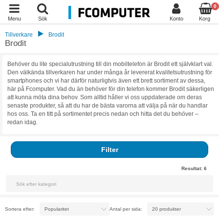
0
Menu
Sök
Konto
Korg
Tillverkare
Brodit
Brodit
Behöver du lite specialutrustning till din mobiltelefon är Brodit ett självklart val.
Den välkända tillverkaren har under många år levererat kvalitetsutrustning för
smartphones och vi har därför naturligtvis även ett brett sortiment av dessa,
här på Fcomputer. Vad du än behöver för din telefon kommer Brodit säkerligen
att kunna möta dina behov. Som alltid håller vi oss uppdaterade om deras
senaste produkter, så att du har de bästa varorna att välja på när du handlar
hos oss. Ta en titt på sortimentet precis nedan och hitta det du behöver –
redan idag.
Filter
Resultat:
6
Sortera efter:
Antal per sida: