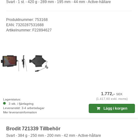
Svart - 1 st. - 420 g - 289 mm - 195 mm - 44 mm - Active-hållare
Produktnummer: 753168
EAN: 7320287531688
Artikelnummer: F22894627
1.772,-
SEK
(1.417,60 exkl. moms)
Lagerstatus:
3 stk. i fjärrlagring
Leveranstid: 3-4 arbetsdagar
Lägg i korgen
Mer leveransinformation
Brodit 721339 Tillbehör
Svart - 384 g - 250 mm - 200 mm - 42 mm - Active-hållare