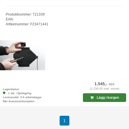
Produktnummer: 721339
EAN:
Artikelnummer: F23471441
1.545,-
SEK
(1.236,00 exkl. moms)
Lagerstatus:
1 stk. i fjärrlagring
Leveranstid: 3-4 arbetsdagar
Lägg i korgen
Mer leveransinformation
1