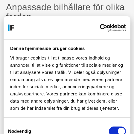
Anpassade bilhållare för olika
fordon
Brodit erbjuder bilhållare för olika fordonstyper, inklusive
personbilar, lastbilar och båtar. Deras bilhållare är
specialdesignade för varje fordonsmodell och ger en optimal
passform för användaren.
Denne hjemmeside bruger cookies
Quality is key
Vi bruger cookies til at tilpasse vores indhold og
annoncer, til at vise dig funktioner til sociale medier og
Brodit kvalitetsprodukter görs för att hålla länge. De är
til at analysere vores trafik. Vi deler også oplysninger
tillverkade av högkvalitativa material som ger en robust och
om din brug af vores hjemmeside med vores partnere
pålitlig hållare för din mobil enhet.
inden for sociale medier, annonceringspartnere og
analysepartnere. Vores partnere kan kombinere disse
Lätt installation
data med andre oplysninger, du har givet dem, eller
Att installera en Brodit bilhållare är enkelt och kräver ingen
som de har indsamlet fra din brug af deres tjenester.
specialutrustning. Bilhållarna fästes i bilen utan några verktyg
eller permanenta förändringar av fordonet.
Samtykkevalg
00% svensktillverkat
Nødvendig