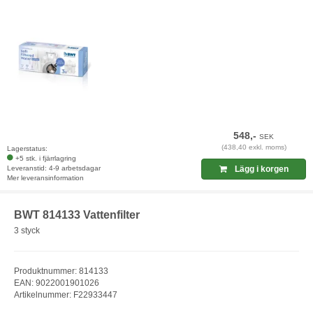
548,-
SEK
(438,40 exkl. moms)
Lagerstatus:
+5 stk. i fjärrlagring
Leveranstid: 4-9 arbetsdagar
Lägg i korgen
Mer leveransinformation
BWT 814133 Vattenfilter
3 styck
Produktnummer: 814133
EAN: 9022001901026
Artikelnummer: F22933447