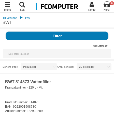
0
Menu
Sök
Konto
Korg
Tillverkare
BWT
BWT
Filter
Resultat:
10
Sortera efter:
Antal per sida:
BWT 814873 Vattenfilter
Kranvattenfilter - 120 L - Vit
Produktnummer: 814873
EAN: 9022001908780
Artikelnummer: F22939289