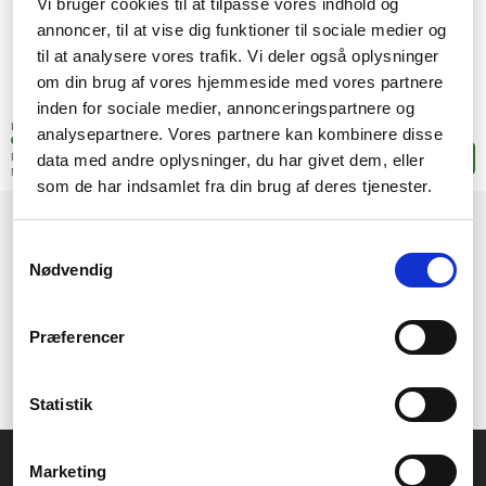
Vi bruger cookies til at tilpasse vores indhold og
annoncer, til at vise dig funktioner til sociale medier og
til at analysere vores trafik. Vi deler også oplysninger
om din brug af vores hjemmeside med vores partnere
546,-
inden for sociale medier, annonceringspartnere og
SEK
(436,80 exkl. moms)
Lagerstatus:
analysepartnere. Vores partnere kan kombinere disse
+5 stk. i fjärrlagring
data med andre oplysninger, du har givet dem, eller
Leveranstid: 4-9 arbetsdagar
Lägg i korgen
Mer leveransinformation
som de har indsamlet fra din brug af deres tjenester.
1
Samtykkevalg
Nødvendig
Præferencer
Statistik
Allmänna frågor:
Marketing