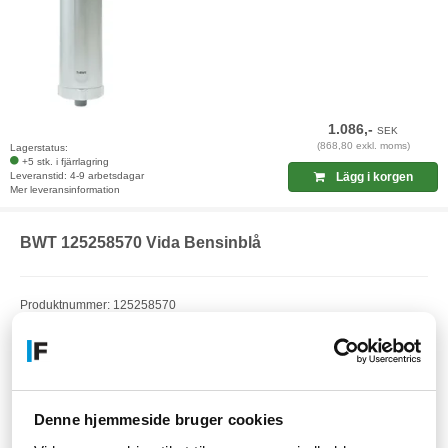
1.086,-
SEK
(868,80 exkl. moms)
Lagerstatus:
+5 stk. i fjärrlagring
Leveranstid: 4-9 arbetsdagar
Lägg i korgen
Mer leveransinformation
BWT 125258570 Vida Bensinblå
Produktnummer: 125258570
EAN: 9022001922496
Artikelnummer: F23014509
Denne hjemmeside bruger cookies