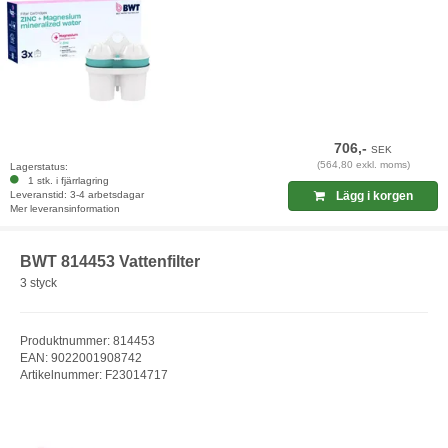
706,-
SEK
(564,80 exkl. moms)
Lagerstatus:
1 stk. i fjärrlagring
Leveranstid: 3-4 arbetsdagar
Lägg i korgen
Mer leveransinformation
BWT 814453 Vattenfilter
3 styck
Produktnummer: 814453
EAN: 9022001908742
Artikelnummer: F23014717