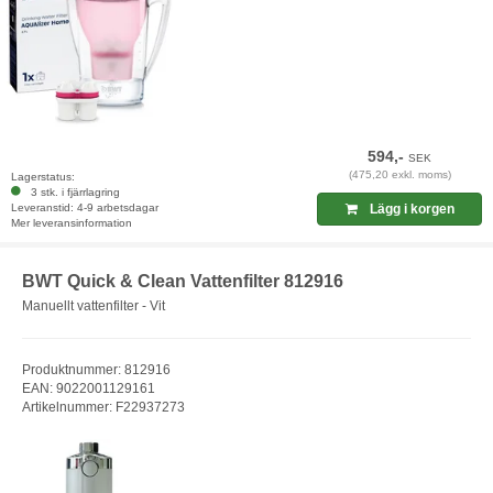
594,-
SEK
(475,20 exkl. moms)
Lagerstatus:
3 stk. i fjärrlagring
Leveranstid: 4-9 arbetsdagar
Lägg i korgen
Mer leveransinformation
BWT Quick & Clean Vattenfilter 812916
Manuellt vattenfilter - Vit
Produktnummer: 812916
EAN: 9022001129161
Artikelnummer: F22937273