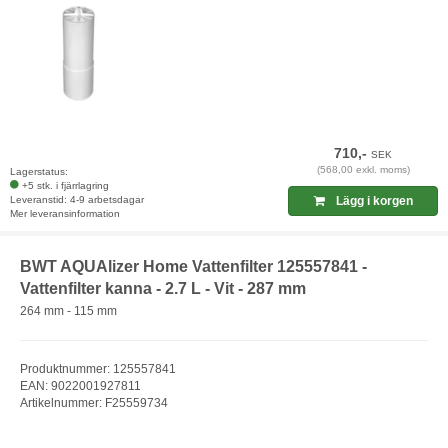
710,-
SEK
(568,00 exkl. moms)
Lagerstatus:
+5 stk. i fjärrlagring
Leveranstid: 4-9 arbetsdagar
Lägg i korgen
Mer leveransinformation
BWT AQUAlizer Home Vattenfilter 125557841 -
Vattenfilter kanna - 2.7 L - Vit - 287 mm
264 mm - 115 mm
Produktnummer: 125557841
EAN: 9022001927811
Artikelnummer: F25559734