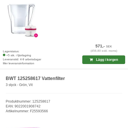
571,-
SEK
(456,80 exkl. moms)
Lagerstatus:
+5 stk. i fjärrlagring
Leveranstid: 4-9 arbetsdagar
Lägg i korgen
Mer leveransinformation
BWT 125258617 Vattenfilter
3 styck - Grön, Vit
Produktnummer: 125258617
EAN: 9022001908742
Artikelnummer: F25593566