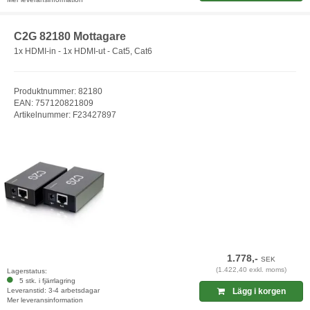
C2G 82180 Mottagare
1x HDMI-in - 1x HDMI-ut - Cat5, Cat6
Produktnummer: 82180
EAN: 757120821809
Artikelnummer: F23427897
1.778,-
SEK
(1.422,40 exkl. moms)
Lagerstatus:
5 stk. i fjärrlagring
Leveranstid: 3-4 arbetsdagar
Lägg i korgen
Mer leveransinformation