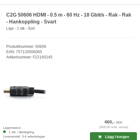
C2G 50606 HDMI - 0.5 m - 60 Hz - 18 Gbit/s - Rak - Rak
- Hankoppling - Svart
Lige - 1 stk - Sort
Produktnummer: 50606
EAN: 757120506065
Artikelnummer: F22160245
460,-
SEK
(368,00 exkl. moms)
Lagerstatus:
1 stk. i fjärrlagring
Leveranstid: 3-4 arbetsdagar
Lägg i korgen