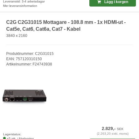
Leveranstid: 3-4 arbetsdagar
Lägg i korgen
Mer leveransinformation
C2G C2G31015 Mottagare - 108.8 mm - 1x HDMI-ut -
Cat5e, Cat6, Cat6a, Cat7 - Kabel
3840 x 2160
Produktnummer: C2G31015
EAN: 757120310150
Artikelnummer: F24743938
2.829,-
SEK
(2.263,20 exkl. moms)
Lagerstatus:
+5 stk. i fjärrlagring