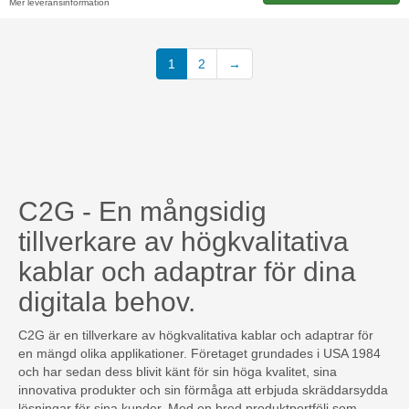
Mer leveransinformation
1
2
→
C2G - En mångsidig
tillverkare av högkvalitativa
kablar och adaptrar för dina
digitala behov.
C2G är en tillverkare av högkvalitativa kablar och adaptrar för
en mängd olika applikationer. Företaget grundades i USA 1984
och har sedan dess blivit känt för sin höga kvalitet, sina
innovativa produkter och sin förmåga att erbjuda skräddarsydda
lösningar för sina kunder. Med en bred produktportfölj som