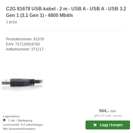
C2G 81678 USB-kabel - 2 m - USB A - USB A - USB 3.2
Gen 1 (3.1 Gen 1) - 4800 Mbit/s
1 pc(s)
Produktnummer: 81678
EAN: 757120816782
Artikelnummer: 371217
504,-
SEK
(403,20 exkl. moms)
Lagerstatus:
2 stk. i fjärrlagring
Leveranstid: 3-4 arbetsdagar
Lägg i korgen
Mer leveransinformation