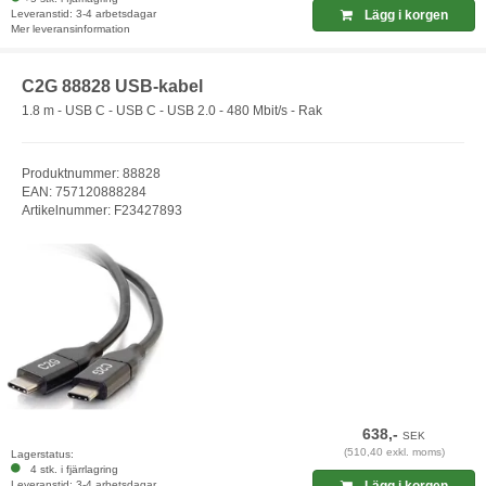
Leveranstid: 3-4 arbetsdagar
Lägg i korgen
Mer leveransinformation
C2G 88828 USB-kabel
1.8 m - USB C - USB C - USB 2.0 - 480 Mbit/s - Rak
Produktnummer: 88828
EAN: 757120888284
Artikelnummer: F23427893
638,-
SEK
(510,40 exkl. moms)
Lagerstatus:
4 stk. i fjärrlagring
Leveranstid: 3-4 arbetsdagar