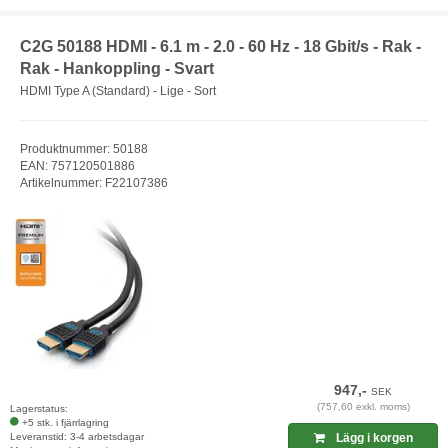
C2G 50188 HDMI - 6.1 m - 2.0 - 60 Hz - 18 Gbit/s - Rak -
Rak - Hankoppling - Svart
HDMI Type A (Standard) - Lige - Sort
Produktnummer: 50188
EAN: 757120501886
Artikelnummer: F22107386
947,-
SEK
(757,60 exkl. moms)
Lagerstatus:
+5 stk. i fjärrlagring
Leveranstid: 3-4 arbetsdagar
Lägg i korgen