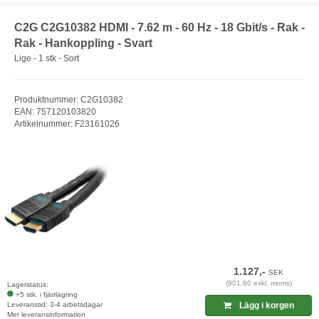
C2G C2G10382 HDMI - 7.62 m - 60 Hz - 18 Gbit/s - Rak -
Rak - Hankoppling - Svart
Lige - 1 stk - Sort
Produktnummer: C2G10382
EAN: 757120103820
Artikelnummer: F23161026
1.127,-
SEK
(901,60 exkl. moms)
Lagerstatus:
+5 stk. i fjärrlagring
Leveranstid: 3-4 arbetsdagar
Lägg i korgen
Mer leveransinformation