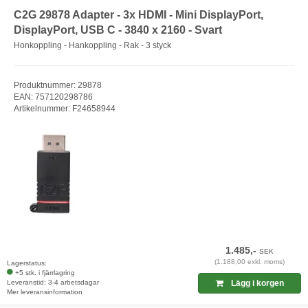
C2G 29878 Adapter - 3x HDMI - Mini DisplayPort,
DisplayPort, USB C - 3840 x 2160 - Svart
Honkoppling - Hankoppling - Rak - 3 styck
Produktnummer: 29878
EAN: 757120298786
Artikelnummer: F24658944
1.485,-
SEK
(1.188,00 exkl. moms)
Lagerstatus:
+5 stk. i fjärrlagring
Leveranstid: 3-4 arbetsdagar
Lägg i korgen
Mer leveransinformation