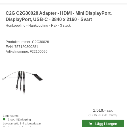
C2G C2G30028 Adapter - HDMI - Mini DisplayPort,
DisplayPort, USB-C - 3840 x 2160 - Svart
Honkoppling - Hankoppling - Rak - 3 styck
Produktnummer: C2G30028
EAN: 757120300281
Artikelnummer: F22100095
1.519,-
SEK
(1.215,20 exkl. moms)
Lagerstatus:
1 stk. i fjärrlagring
Leveranstid: 3-4 arbetsdagar
Lägg i korgen