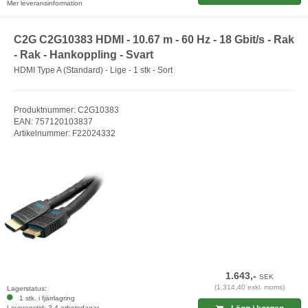
Mer leveransinformation
C2G C2G10383 HDMI - 10.67 m - 60 Hz - 18 Gbit/s - Rak
- Rak - Hankoppling - Svart
HDMI Type A (Standard) - Lige - 1 stk - Sort
Produktnummer: C2G10383
EAN: 757120103837
Artikelnummer: F22024332
1.643,-
SEK
(1.314,40 exkl. moms)
Lagerstatus:
1 stk. i fjärrlagring
Leveranstid: 3-4 arbetsdagar