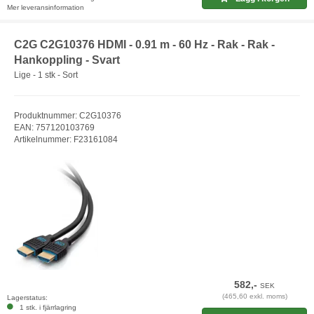
Mer leveransinformation
C2G C2G10376 HDMI - 0.91 m - 60 Hz - Rak - Rak -
Hankoppling - Svart
Lige - 1 stk - Sort
Produktnummer: C2G10376
EAN: 757120103769
Artikelnummer: F23161084
582,-
SEK
(465,60 exkl. moms)
Lagerstatus:
1 stk. i fjärrlagring