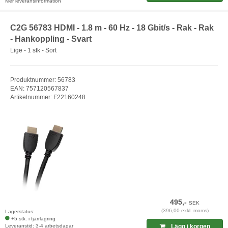
Mer leveransinformation
C2G 56783 HDMI - 1.8 m - 60 Hz - 18 Gbit/s - Rak - Rak
- Hankoppling - Svart
Lige - 1 stk - Sort
Produktnummer: 56783
EAN: 757120567837
Artikelnummer: F22160248
495,-
SEK
(396,00 exkl. moms)
Lagerstatus:
+5 stk. i fjärrlagring
Leveranstid: 3-4 arbetsdagar
Lägg i korgen