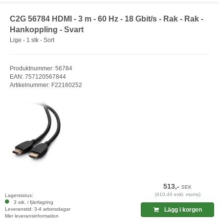
C2G 56784 HDMI - 3 m - 60 Hz - 18 Gbit/s - Rak - Rak -
Hankoppling - Svart
Lige - 1 stk - Sort
Produktnummer: 56784
EAN: 757120567844
Artikelnummer: F22160252
513,-
SEK
(410,40 exkl. moms)
Lagerstatus:
3 stk. i fjärrlagring
Leveranstid: 3-4 arbetsdagar
Lägg i korgen
Mer leveransinformation