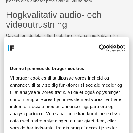
placera dina enheter precis där du vill ha dem.
Högkvalitativ audio- och
videoutrustning
Oavsett om du letar efter högtalare, förlängningskablar eller
väggfästen så har C2G produkterna som du behöver. Deras
audio- och videoutrustning är tillverkad av högkvalitativa
material och garanterar en pålitlig prestanda för en rad olika
applikationer.
Denne hjemmeside bruger cookies
Variabel teknik för bättre
Vi bruger cookies til at tilpasse vores indhold og
anslutning
annoncer, til at vise dig funktioner til sociale medier og
til at analysere vores trafik. Vi deler også oplysninger
C2G:s produkter innehåller en mängd olika tekniker som
om din brug af vores hjemmeside med vores partnere
garanterar en bättre anslutning och en smidigare användning.
Från teknik som EDID-emulering till HDMI ARC och DisplayPort
inden for sociale medier, annonceringspartnere og
MST, kan du lita på att C2G har de produkter som du behöver
analysepartnere. Vores partnere kan kombinere disse
för att få ut det mesta av dina digitala enheter.
data med andre oplysninger, du har givet dem, eller
som de har indsamlet fra din brug af deres tjenester.
Avancerade nätverkslösningar