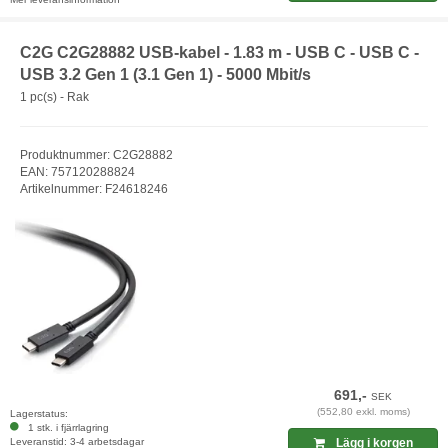
C2G C2G28882 USB-kabel - 1.83 m - USB C - USB C -
USB 3.2 Gen 1 (3.1 Gen 1) - 5000 Mbit/s
1 pc(s) - Rak
Produktnummer: C2G28882
EAN: 757120288824
Artikelnummer: F24618246
691,-
SEK
(552,80 exkl. moms)
Lagerstatus:
1 stk. i fjärrlagring
Leveranstid: 3-4 arbetsdagar
Lägg i korgen