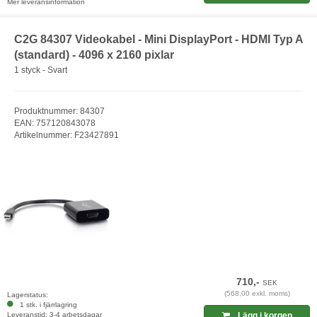
Mer leveransinformation
C2G 84307 Videokabel - Mini DisplayPort - HDMI Typ A
(standard) - 4096 x 2160 pixlar
1 styck - Svart
Produktnummer: 84307
EAN: 757120843078
Artikelnummer: F23427891
710,-
SEK
(568,00 exkl. moms)
Lagerstatus:
1 stk. i fjärrlagring
Leveranstid: 3-4 arbetsdagar
Lägg i korgen