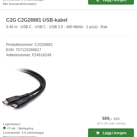
Lägg i korgen
Mer leveransinformation
C2G C2G28881 USB-kabel
0.46 m - USB C - USB C - USB 2.0 - 480 Mbit/s - 1 pc(s) - Rak
Produktnummer: C2G28881
EAN: 757120288817
Artikelnummer: F24618249
589,-
SEK
(471,20 exkl. moms)
Lagerstatus:
+5 stk. i fjärrlagring
Leveranstid: 3-4 arbetsdagar
Lägg i korgen
Mer leveransinformation