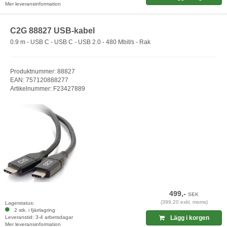
Mer leveransinformation
C2G 88827 USB-kabel
0.9 m - USB C - USB C - USB 2.0 - 480 Mbit/s - Rak
Produktnummer: 88827
EAN: 757120888277
Artikelnummer: F23427889
499,-
SEK
(399,20 exkl. moms)
Lagerstatus:
2 stk. i fjärrlagring
Leveranstid: 3-4 arbetsdagar
Lägg i korgen
Mer leveransinformation