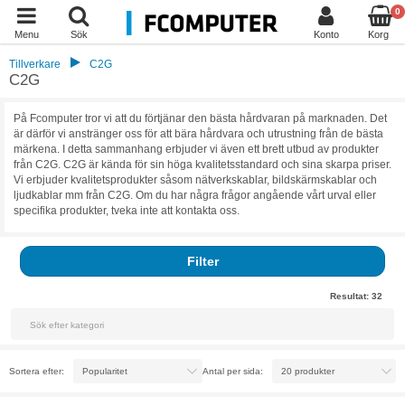
0
Menu
Sök
Konto
Korg
Tillverkare
C2G
C2G
På Fcomputer tror vi att du förtjänar den bästa hårdvaran på marknaden. Det
är därför vi anstränger oss för att bära hårdvara och utrustning från de bästa
märkena. I detta sammanhang erbjuder vi även ett brett utbud av produkter
från C2G. C2G är kända för sin höga kvalitetsstandard och sina skarpa priser.
Vi erbjuder kvalitetsprodukter såsom nätverkskablar, bildskärmskablar och
ljudkablar mm från C2G. Om du har några frågor angående vårt urval eller
specifika produkter, tveka inte att kontakta oss.
Filter
Resultat:
32
Sortera efter:
Antal per sida: