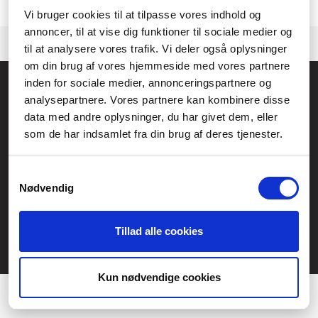
Kontakta gärna vår
kundtjänst.
om vi behöver hjälp med att hitta en
produkt.
Vi bruger cookies til at tilpasse vores indhold og
annoncer, til at vise dig funktioner til sociale medier og
til at analysere vores trafik. Vi deler også oplysninger
om din brug af vores hjemmeside med vores partnere
inden for sociale medier, annonceringspartnere og
Allmänna frågor:
analysepartnere. Vores partnere kan kombinere disse
kundservice@fcomputer.se
data med andre oplysninger, du har givet dem, eller
Service- och reklamationsavdelningen:
som de har indsamlet fra din brug af deres tjenester.
service@fcomputer.se
Samtykkevalg
Webbplatskarta
Nødvendig
Kundcenter
Skapa klagomål
Tillad alle cookies
3 veckors returrätt
Datasäkerhet/cookies
Præferencer
Ångra köp
Statistik
Kun nødvendige cookies
Kontakt