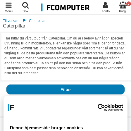
0
Menu
Sök
Konto
Korg
Tillverkare
Caterpillar
Caterpillar
Här hittar du vårt utbud från Caterpillar. Om du är i behov av någon speciell
utrustning till din mobiltelefon, eller kanske några specifika tillbehör för detta,
då har du kommit rätt. Vi uppdaterar regelbundet vårt sortiment så att du har
tillgång till de bästa produkterna från den populära tillverkaren. Dessutom är
du som alltid mer än välkommen att kontakta oss om du har några frågor
angående produktval. Ta en titt på den här sidan och hitta den produkt från
Caterpillar som bäst passar dina behov och önskemål. Du kan säkert också
hitta det du letar efter.
Filter
Resultat:
0
Vi har för närvarande inga aktiva produkter, klicka vidare till vår
kategori
Denne hjemmeside bruger cookies
eller
tillverkaren.