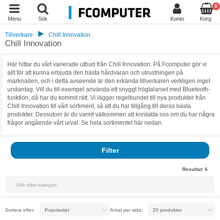
0
Menu
Sök
Konto
Korg
Tillverkare
Chill Innovation
Chill Innovation
Här hittar du vårt varierade utbud från Chill Innovation. På Fcomputer gör vi
allt för att kunna erbjuda den bästa hårdvaran och utrustningen på
marknaden, och i detta avseende är den erkända tillverkaren verkligen inget
undantag. Vill du till exempel använda ett snyggt högtalarset med Bluetooth-
funktion, då har du kommit rätt. Vi lägger regelbundet till nya produkter från
Chill Innovation till vårt sortiment, så att du har tillgång till deras bästa
produkter. Dessutom är du varmt välkommen att kontakta oss om du har några
frågor angående vårt urval. Se hela sortimentet här nedan.
Filter
Resultat:
6
Sortera efter:
Antal per sida: