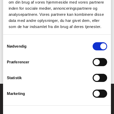
om din brug af vores hjemmeside med vores partnere
Användarvänliga produkter
inden for sociale medier, annonceringspartnere og
analysepartnere. Vores partnere kan kombinere disse
Chill Innovations produkter har designats med
data med andre oplysninger, du har givet dem, eller
användarvänlighet i åtanke. Varje tillbehör är enkelt att använda
som de har indsamlet fra din brug af deres tjenester.
och installera, så att du kan fokusera på det som är viktigt.
Kompatibilitet med både
Samtykkevalg
Apple och PC
Nødvendig
Chill Innovations produkter fungerar med både Apple- och PC-
Præferencer
datorer, vilket gör dem till mångsidiga tillbehör som kan
användas med alla dina enheter.
Statistik
Allmänna frågor:
Marketing
kundservice@fcomputer.se
Service- och reklamationsavdelningen: