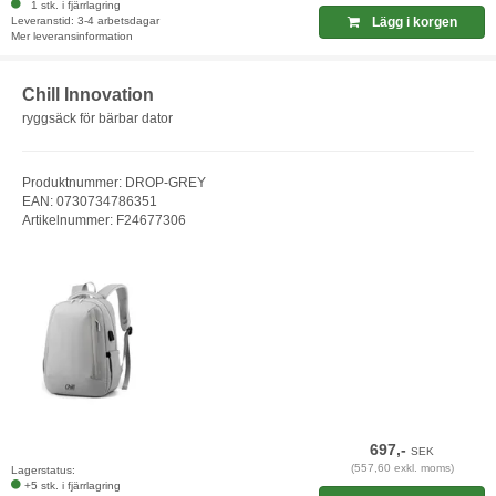
1 stk. i fjärrlagring
Leveranstid: 3-4 arbetsdagar
Lägg i korgen
Mer leveransinformation
Chill Innovation
ryggsäck för bärbar dator
Produktnummer: DROP-GREY
EAN: 0730734786351
Artikelnummer: F24677306
697,-
SEK
(557,60 exkl. moms)
Lagerstatus:
+5 stk. i fjärrlagring