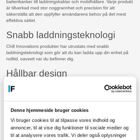
batteribanker till laddningskablar och mobilhållare. Varje produkt
är tillverkad med stor noggrannhet och precision för att
säkerställa att den uppfyller användarens behov på det mest
effektiva sättet.
Snabb laddningsteknologi
Chill Innovations produkter har utrustats med snabb
laddningsteknologi som gör att du kan ladda upp din enhet på
nolltid, oavsett var du befinner dig.
Hållbar design
Chill Innovations produkter är tillverkade med omsorgsfullt
utvalda material för att de ska hålla länge. Produkterna är även
utformade för att minimera miljöpåverkan.
Mobiltillbehör för alla märken
Denne hjemmeside bruger cookies
Vi bruger cookies til at tilpasse vores indhold og
Oavsett vilken mobiltelefon du har, erbjuder Chill Innovation ett
annoncer, til at vise dig funktioner til sociale medier og
brett utbud av tillbehör som är kompatibla med alla märken och
til at analysere vores trafik. Vi deler også oplysninger
modeller.