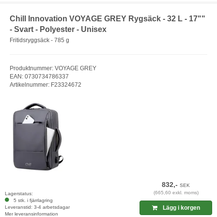
Chill Innovation VOYAGE GREY Rygsäck - 32 L - 17""
- Svart - Polyester - Unisex
Fritidsryggsäck - 785 g
Produktnummer: VOYAGE GREY
EAN: 0730734786337
Artikelnummer: F23324672
832,-
SEK
(665,60 exkl. moms)
Lagerstatus:
5 stk. i fjärrlagring
Leveranstid: 3-4 arbetsdagar
Lägg i korgen
Mer leveransinformation