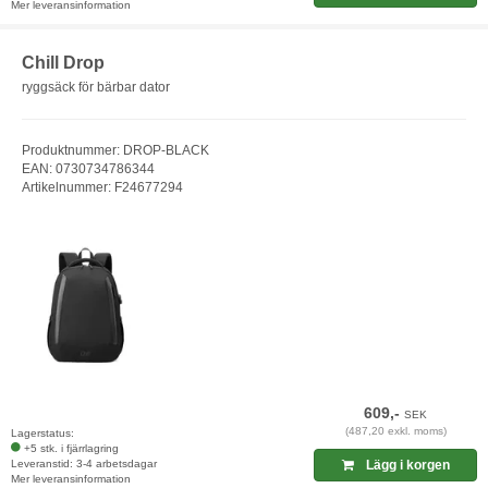
Mer leveransinformation
Chill Drop
ryggsäck för bärbar dator
Produktnummer: DROP-BLACK
EAN: 0730734786344
Artikelnummer: F24677294
609,-
SEK
(487,20 exkl. moms)
Lagerstatus:
+5 stk. i fjärrlagring
Leveranstid: 3-4 arbetsdagar
Lägg i korgen
Mer leveransinformation