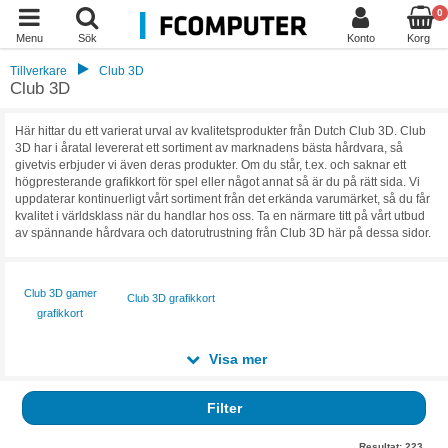
0
Menu
Sök
Konto
Korg
Tillverkare
Club 3D
Club 3D
Här hittar du ett varierat urval av kvalitetsprodukter från Dutch Club 3D. Club
3D har i åratal levererat ett sortiment av marknadens bästa hårdvara, så
givetvis erbjuder vi även deras produkter. Om du står, t.ex. och saknar ett
högpresterande grafikkort för spel eller något annat så är du på rätt sida. Vi
uppdaterar kontinuerligt vårt sortiment från det erkända varumärket, så du får
kvalitet i världsklass när du handlar hos oss. Ta en närmare titt på vårt utbud
av spännande hårdvara och datorutrustning från Club 3D här på dessa sidor.
Club 3D gamer
Club 3D grafikkort
grafikkort
Visa mer
Filter
Resultat:
223