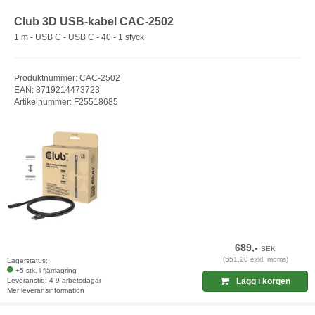
Club 3D USB-kabel CAC-2502
1 m - USB C - USB C - 40 - 1 styck
Produktnummer: CAC-2502
EAN: 8719214473723
Artikelnummer: F25518685
689,-
SEK
(551,20 exkl. moms)
Lagerstatus:
+5 stk. i fjärrlagring
Leveranstid: 4-9 arbetsdagar
Lägg i korgen
Mer leveransinformation