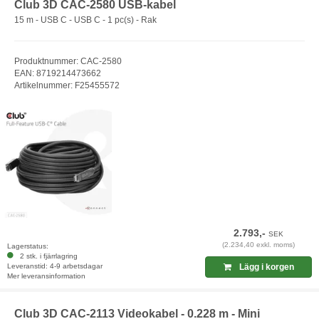
Club 3D CAC-2580 USB-kabel
15 m - USB C - USB C - 1 pc(s) - Rak
Produktnummer: CAC-2580
EAN: 8719214473662
Artikelnummer: F25455572
2.793,-
SEK
(2.234,40 exkl. moms)
Lagerstatus:
2 stk. i fjärrlagring
Leveranstid: 4-9 arbetsdagar
Lägg i korgen
Mer leveransinformation
Club 3D CAC-2113 Videokabel - 0.228 m - Mini