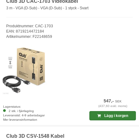
Club 3D CAC-1703 Videokabel
3 m - VGA (D-Sub) - VGA (D-Sub) - 1 styck - Svart
Produktnummer: CAC-1703
EAN: 8719214472184
Artikelnummer: F22148659
547,-
SEK
(437,60 exkl. moms)
Lagerstatus:
2 stk. i fjärrlagring
Leveranstid: 4-9 arbetsdagar
Lägg i korgen
Mer leveransinformation
Club 3D CSV-1548 Kabel