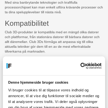
Med sina banbrytande teknologier och kraftfulla
processorchipset kan man enkelt utföra krävande processer och
ta dina spelupplevelser till nästa nivå.
Kompatibilitet
Club 3D-produkter är kompatibla med en mängd olika datorer
och plattformar, från stationära datorer till bärbara datorer och
allt däremellan. Club 3Ds förmåga att anpassa sig till olika
aktuella tekniker gör dem till en av de mest eftertraktade
tillverkarna på marknaden.
Kvalitet
Club 3D är kända för sin höga kvalitet och pålitlighet. Varje
produkt är utformad för att hålla och leverera en konsekvent
prestanda år efter år. Club 3D-produkterna testas och certifieras
Denne hjemmeside bruger cookies
av tredjepartsorganisationer för att säkerställa en hög nivå av
Vi bruger cookies til at tilpasse vores indhold og
kvalitet.
annoncer, til at vise dig funktioner til sociale medier og
Prisvärdhet
til at analysere vores trafik. Vi deler også oplysninger
om din brug af vores hjemmeside med vores partnere