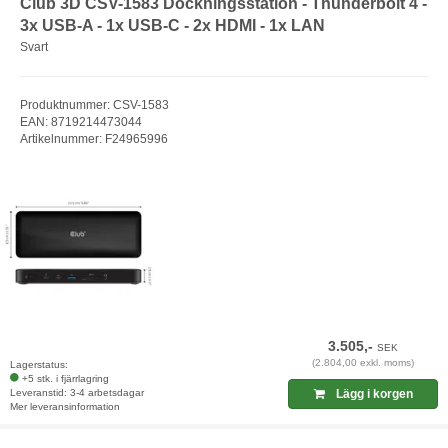
Club 3D CSV-1583 Dockningsstation - Thunderbolt 4 -
3x USB-A - 1x USB-C - 2x HDMI - 1x LAN
Svart
Produktnummer: CSV-1583
EAN: 8719214473044
Artikelnummer: F24965996
3.505,-
SEK
(2.804,00 exkl. moms)
Lagerstatus:
+5 stk. i fjärrlagring
Leveranstid: 3-4 arbetsdagar
Lägg i korgen
Mer leveransinformation