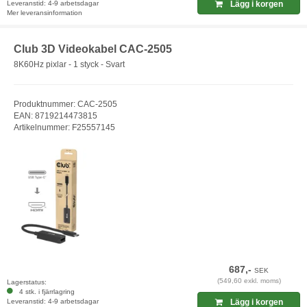
Leveranstid: 4-9 arbetsdagar
Lägg i korgen
Mer leveransinformation
Club 3D Videokabel CAC-2505
8K60Hz pixlar - 1 styck - Svart
Produktnummer: CAC-2505
EAN: 8719214473815
Artikelnummer: F25557145
687,-
SEK
(549,60 exkl. moms)
Lagerstatus:
4 stk. i fjärrlagring
Leveranstid: 4-9 arbetsdagar
Lägg i korgen