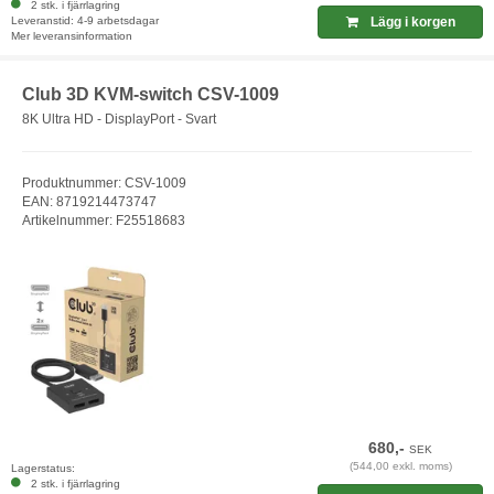
2 stk. i fjärrlagring
Leveranstid: 4-9 arbetsdagar
Lägg i korgen
Mer leveransinformation
Club 3D KVM-switch CSV-1009
8K Ultra HD - DisplayPort - Svart
Produktnummer: CSV-1009
EAN: 8719214473747
Artikelnummer: F25518683
680,-
SEK
(544,00 exkl. moms)
Lagerstatus:
2 stk. i fjärrlagring