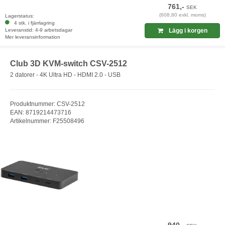
761,-
SEK
(608,80 exkl. moms)
Lagerstatus:
4 stk. i fjärrlagring
Leveranstid: 4-9 arbetsdagar
Lägg i korgen
Mer leveransinformation
Club 3D KVM-switch CSV-2512
2 datorer - 4K Ultra HD - HDMI 2.0 - USB
Produktnummer: CSV-2512
EAN: 8719214473716
Artikelnummer: F25508496
940,-