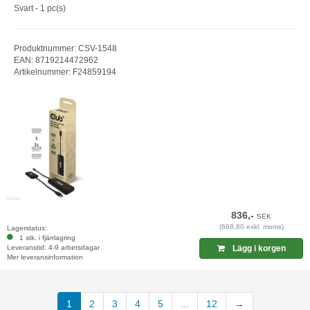
Svart - 1 pc(s)
Produktnummer: CSV-1548
EAN: 8719214472962
Artikelnummer: F24859194
836,-
SEK
(668,80 exkl. moms)
Lagerstatus:
1 stk. i fjärrlagring
Leveranstid: 4-9 arbetsdagar
Lägg i korgen
Mer leveransinformation
1
2
3
4
5
...
12
→