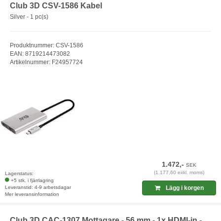
Club 3D CSV-1586 Kabel
Silver - 1 pc(s)
Produktnummer: CSV-1586
EAN: 8719214473082
Artikelnummer: F24957724
1.472,-
SEK
(1.177,60 exkl. moms)
Lagerstatus:
+5 stk. i fjärrlagring
Leveranstid: 4-9 arbetsdagar
Lägg i korgen
Mer leveransinformation
Club 3D CAC-1307 Mottagare - 56 mm - 1x HDMI-in -