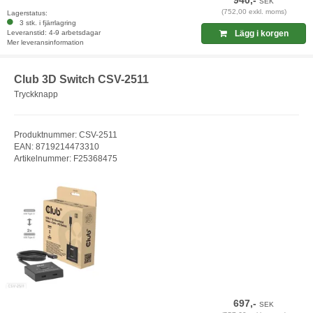
SEK
(752,00 exkl. moms)
Lagerstatus:
3 stk. i fjärrlagring
Leveranstid: 4-9 arbetsdagar
Lägg i korgen
Mer leveransinformation
Club 3D Switch CSV-2511
Tryckknapp
Produktnummer: CSV-2511
EAN: 8719214473310
Artikelnummer: F25368475
697,-
SEK