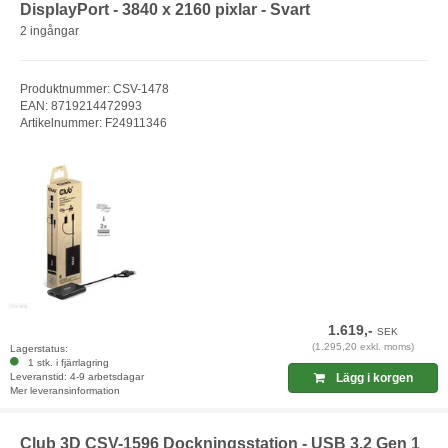
DisplayPort - 3840 x 2160 pixlar - Svart
2 ingångar
Produktnummer: CSV-1478
EAN: 8719214472993
Artikelnummer: F24911346
1.619,-
SEK
(1.295,20 exkl. moms)
Lagerstatus:
1 stk. i fjärrlagring
Leveranstid: 4-9 arbetsdagar
Lägg i korgen
Mer leveransinformation
Club 3D CSV-1596 Dockningsstation - USB 3.2 Gen 1