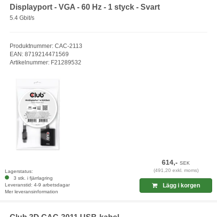
Displayport - VGA - 60 Hz - 1 styck - Svart
5.4 Gbit/s
Produktnummer: CAC-2113
EAN: 8719214471569
Artikelnummer: F21289532
614,-
SEK
(491,20 exkl. moms)
Lagerstatus:
3 stk. i fjärrlagring
Leveranstid: 4-9 arbetsdagar
Lägg i korgen
Mer leveransinformation