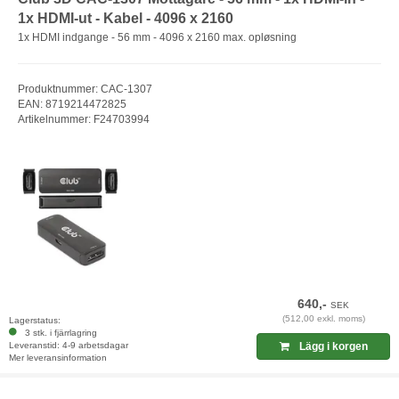
1x HDMI-ut - Kabel - 4096 x 2160
1x HDMI indgange - 56 mm - 4096 x 2160 max. opløsning
Produktnummer: CAC-1307
EAN: 8719214472825
Artikelnummer: F24703994
640,-
SEK
(512,00 exkl. moms)
Lagerstatus:
3 stk. i fjärrlagring
Leveranstid: 4-9 arbetsdagar
Lägg i korgen
Mer leveransinformation