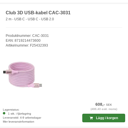
Club 3D USB-kabel CAC-3031
2 m - USB C - USB C - USB 2.0
Produktnummer: CAC-3031
EAN: 8719214473600
Artikelnummer: F25432393
608,-
SEK
(486,40 exkl. moms)
Lagerstatus:
1 stk. i fjärrlagring
Leveranstid: 4-9 arbetsdagar
Lägg i korgen
Mer leveransinformation