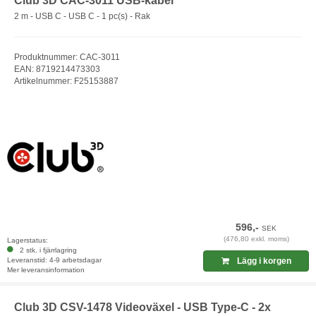
Club 3D CAC-3011 USB-kabel
2 m - USB C - USB C - 1 pc(s) - Rak
Produktnummer: CAC-3011
EAN: 8719214473303
Artikelnummer: F25153887
596,-
SEK
(476,80 exkl. moms)
Lagerstatus:
2 stk. i fjärrlagring
Leveranstid: 4-9 arbetsdagar
Lägg i korgen
Mer leveransinformation
Club 3D CSV-1478 Videoväxel - USB Type-C - 2x