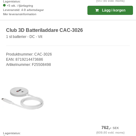
(557,60 exkl. moms)
Lagerstatus:
+5 stk. i fjärrlagring
Leveranstid: 4-9 arbetsdagar
Lägg i korgen
Mer leveransinformation
Club 3D Batteriladdare CAC-3026
1 st batterier - DC - Vit
Produktnummer: CAC-3026
EAN: 8719214473686
Artikelnummer: F25508498
762,-
SEK
(609,60 exkl. moms)
Lagerstatus: