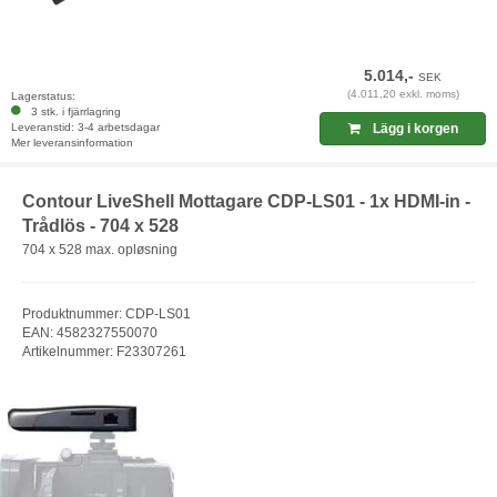
5.014,-
SEK
(4.011,20 exkl. moms)
Lagerstatus:
3 stk. i fjärrlagring
Leveranstid: 3-4 arbetsdagar
Lägg i korgen
Mer leveransinformation
Contour LiveShell Mottagare CDP-LS01 - 1x HDMI-in -
Trådlös - 704 x 528
704 x 528 max. opløsning
Produktnummer: CDP-LS01
EAN: 4582327550070
Artikelnummer: F23307261