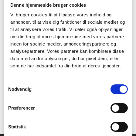
Denne hjemmeside bruger cookies
Ergonomiskt utformad
Vi bruger cookies til at tilpasse vores indhold og
Contours kameror är ergonomiskt utformade för att passa
annoncer, til at vise dig funktioner til sociale medier og
perfekt i handen och är lätta att hålla i, även under krävande
til at analysere vores trafik. Vi deler også oplysninger
förhållanden.
om din brug af vores hjemmeside med vores partnere
inden for sociale medier, annonceringspartnere og
Vattentät
analysepartnere. Vores partnere kan kombinere disse
data med andre oplysninger, du har givet dem, eller
Alla Contours kameror är vattentäta, så de fungerar bra både på
land och i vatten. Denna funktion gör produkterna idealiska för
som de har indsamlet fra din brug af deres tjenester.
alla som vill dokumentera sina äventyr under vatten.
Sätt din egen prägel
Samtykkevalg
Nødvendig
Contour erbjuder ett brett utbud av fästen och tillbehör, så att du
kan anpassa din kamera till precis ditt äventyr. Välj bland olika
Præferencer
monteringar, färger och tillbehör för att göra din kamera mer
personlig.
Statistik