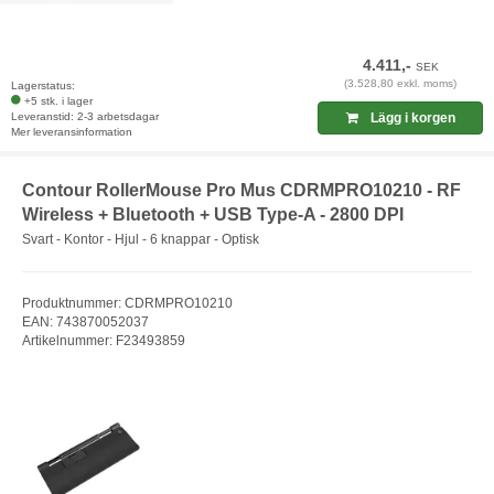
4.411,-
SEK
(3.528,80 exkl. moms)
Lagerstatus:
+5 stk. i lager
Leveranstid: 2-3 arbetsdagar
Lägg i korgen
Mer leveransinformation
Contour RollerMouse Pro Mus CDRMPRO10210 - RF
Wireless + Bluetooth + USB Type-A - 2800 DPI
Svart - Kontor - Hjul - 6 knappar - Optisk
Produktnummer: CDRMPRO10210
EAN: 743870052037
Artikelnummer: F23493859