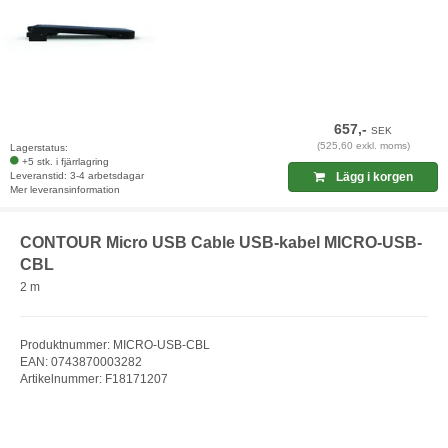
657,-
SEK
(525,60 exkl. moms)
Lagerstatus:
+5 stk. i fjärrlagring
Leveranstid: 3-4 arbetsdagar
Lägg i korgen
Mer leveransinformation
CONTOUR Micro USB Cable USB-kabel MICRO-USB-
CBL
2 m
Produktnummer: MICRO-USB-CBL
EAN: 0743870003282
Artikelnummer: F18171207