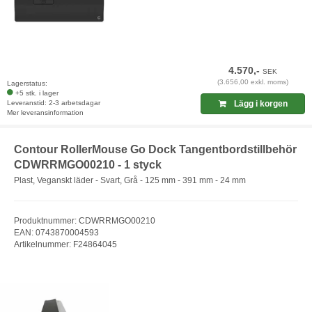
4.570,-
SEK
(3.656,00 exkl. moms)
Lagerstatus:
+5 stk. i lager
Leveranstid: 2-3 arbetsdagar
Lägg i korgen
Mer leveransinformation
Contour RollerMouse Go Dock Tangentbordstillbehör
CDWRRMGO00210 - 1 styck
Plast, Veganskt läder - Svart, Grå - 125 mm - 391 mm - 24 mm
Produktnummer: CDWRRMGO00210
EAN: 0743870004593
Artikelnummer: F24864045