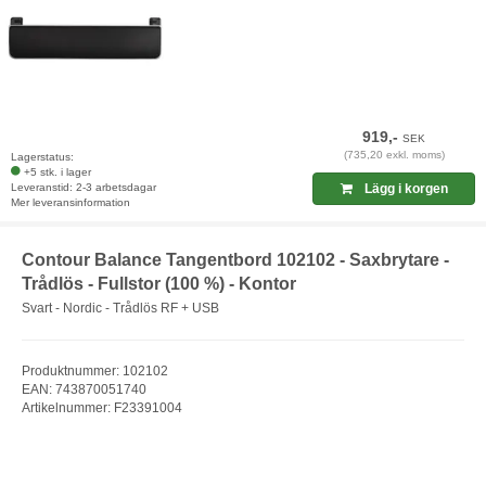
919,-
SEK
(735,20 exkl. moms)
Lagerstatus:
+5 stk. i lager
Leveranstid: 2-3 arbetsdagar
Lägg i korgen
Mer leveransinformation
Contour Balance Tangentbord 102102 - Saxbrytare -
Trådlös - Fullstor (100 %) - Kontor
Svart - Nordic - Trådlös RF + USB
Produktnummer: 102102
EAN: 743870051740
Artikelnummer: F23391004