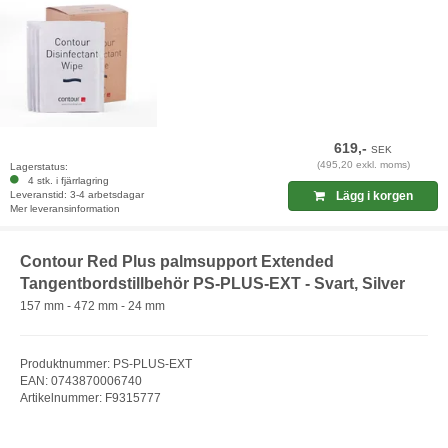
619,-
SEK
(495,20 exkl. moms)
Lagerstatus:
4 stk. i fjärrlagring
Leveranstid: 3-4 arbetsdagar
Lägg i korgen
Mer leveransinformation
Contour Red Plus palmsupport Extended
Tangentbordstillbehör PS-PLUS-EXT - Svart, Silver
157 mm - 472 mm - 24 mm
Produktnummer: PS-PLUS-EXT
EAN: 0743870006740
Artikelnummer: F9315777