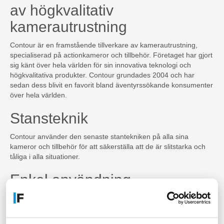
av högkvalitativ
kamerautrustning
Contour är en framstående tillverkare av kamerautrustning,
specialiserad på actionkameror och tillbehör. Företaget har gjort
sig känt över hela världen för sin innovativa teknologi och
högkvalitativa produkter. Contour grundades 2004 och har
sedan dess blivit en favorit bland äventyrssökande konsumenter
över hela världen.
Stansteknik
Contour använder den senaste stantekniken på alla sina
kameror och tillbehör för att säkerställa att de är slitstarka och
tåliga i alla situationer.
Enkel användning
Contours produkter är enkla att använda, vilket gör dem
idealiska för äventyrare, proffsfotografer och andra som
behöver en tillförlitlig kamera- och tillbehörsleverantör.