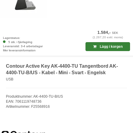
1.584,-
SEK
(1.267,20 exkl. moms)
Lagerstatus:
5 stk. i fjärrlagring
Leveranstid: 3-4 arbetsdagar
Lägg i korgen
Mer leveransinformation
Contour Active Key AK-4400-TU Tangentbord AK-
4400-TU-B/US - Kabel - Mini - Svart - Engelsk
USB
Produktnummer: AK-4400-TU-B/US
EAN: 7061119748736
Artikelnummer: F25568916