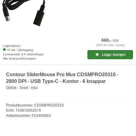
668,-
SEK
(534,40 exkl. moms)
Lagerstatus:
+5 stk. i fjärrlagring
Leveranstid: 3-4 arbetsdagar
Lägg i korgen
Mer leveransinformation
Contour SliderMouse Pro Mus CDSMPRO20310 -
2800 DPI - USB Type-C - Kontor - 6 knappar
Optisk - Svart - Hjul
Produktnummer: CDSMPRO20310
EAN: 743870052075
Artikelnummer: F23493863