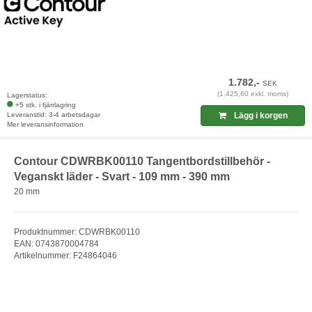
1.782,-
SEK
(1.425,60 exkl. moms)
Lagerstatus:
+5 stk. i fjärrlagring
Leveranstid: 3-4 arbetsdagar
Lägg i korgen
Mer leveransinformation
Contour CDWRBK00110 Tangentbordstillbehör -
Veganskt läder - Svart - 109 mm - 390 mm
20 mm
Produktnummer: CDWRBK00110
EAN: 0743870004784
Artikelnummer: F24864046