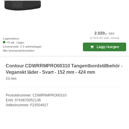
2.020,-
SEK
(1.616,00 exkl. moms)
Lagerstatus:
+5 stk. i lager
Leveranstid: 2-3 arbetsdagar
Lägg i korgen
Mer leveransinformation
Contour CDWRRMPRO00310 Tangentbordstillbehör -
Veganskt läder - Svart - 152 mm - 424 mm
23 mm
Produktnummer: CDWRRMPRO00310
EAN: 0743870052136
Artikelnummer: F23504927