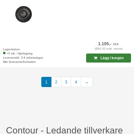
1.105,-
SEK
(884,00 exkl. moms)
Lagerstatus:
+5 stk. i fjärrlagring
Leveranstid: 3-4 arbetsdagar
Lägg i korgen
Mer leveransinformation
1
2
3
4
→
Contour - Ledande tillverkare