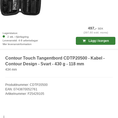
497,-
SEK
(397,60 exkl. moms)
Lagerstatus:
2 stk. i fjärrlagring
Leveranstid: 4-9 arbetsdagar
Lägg i korgen
Mer leveransinformation
Contour Touch Tangentbord CDTP20500 - Kabel -
Contour Design - Svart - 430 g - 118 mm
434 mm
Produktnummer: CDTP20500
EAN: 0743870052761
Artikelnummer: F25429105