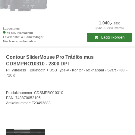
1.040,-
SEK
(832,00 exkl. moms)
Lagerstatus:
+5 stk. i fjärrlagring
Leveranstid: 4-9 arbetsdagar
Lägg i korgen
Mer leveransinformation
Contour SliderMouse Pro Trådlös mus
CDSMPRO10310 - 2800 DPI
RF Wireless + Bluetooth + USB Type-A - Kontor - 6x knappar - Svart - Hjul -
720 g
Produktnummer: CDSMPRO10310
EAN: 743870052105
Artikelnummer: F23493883