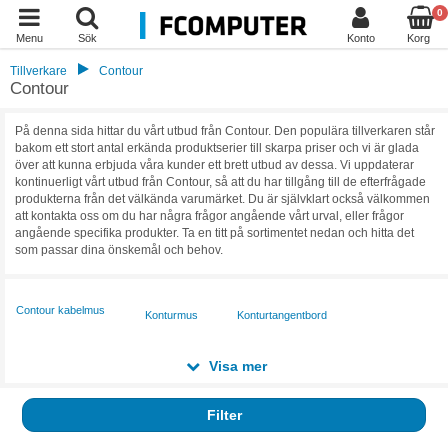
0
Menu
Sök
Konto
Korg
Tillverkare
Contour
Contour
På denna sida hittar du vårt utbud från Contour. Den populära tillverkaren står
bakom ett stort antal erkända produktserier till skarpa priser och vi är glada
över att kunna erbjuda våra kunder ett brett utbud av dessa. Vi uppdaterar
kontinuerligt vårt utbud från Contour, så att du har tillgång till de efterfrågade
produkterna från det välkända varumärket. Du är självklart också välkommen
att kontakta oss om du har några frågor angående vårt urval, eller frågor
angående specifika produkter. Ta en titt på sortimentet nedan och hitta det
som passar dina önskemål och behov.
Contour kabelmus
Konturmus
Konturtangentbord
Visa mer
Filter