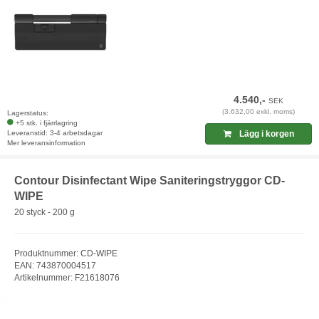
4.540,-
SEK
(3.632,00 exkl. moms)
Lagerstatus:
+5 stk. i fjärrlagring
Leveranstid: 3-4 arbetsdagar
Lägg i korgen
Mer leveransinformation
Contour Disinfectant Wipe Saniteringstryggor CD-
WIPE
20 styck - 200 g
Produktnummer: CD-WIPE
EAN: 743870004517
Artikelnummer: F21618076