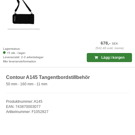
678,-
SEK
(542,40 exkl. moms)
Lagerstatus:
+5 stk. i lager
Leveranstid: 2-3 arbetsdagar
Lägg i korgen
Mer leveransinformation
Contour A145 Tangentbordstillbehör
50 mm - 160 mm - 11 mm
Produktnummer: A145
EAN: 743870003077
Artikelnummer: F1052827