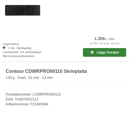
1.359,-
SEK
(1.087,20 exkl. moms)
Lagerstatus:
2 stk. i fjärrlagring
Leveranstid: 3-4 arbetsdagar
Lägg i korgen
Mer leveransinformation
Contour CDWRPRO00110 Skrivplatta
130 g - Svart - 81 mm - 13 mm
Produktnummer: CDWRPRO00110
EAN: 743870052112
Artikelnummer: F23493884