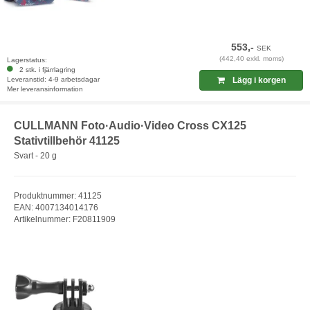
553,-
SEK
(442,40 exkl. moms)
Lagerstatus:
2 stk. i fjärrlagring
Leveranstid: 4-9 arbetsdagar
Lägg i korgen
Mer leveransinformation
CULLMANN Foto·Audio·Video Cross CX125
Stativtillbehör 41125
Svart - 20 g
Produktnummer: 41125
EAN: 4007134014176
Artikelnummer: F20811909