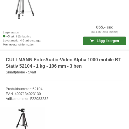
855,-
SEK
(684,00 exkl. moms)
Lagerstatus:
+5 stk. i fjärrlagring
Leveranstid: 4-9 arbetsdagar
Lägg i korgen
Mer leveransinformation
CULLMANN Foto·Audio·Video Alpha 1000 mobile BT
Stativ 52104 - 1 kg - 106 mm - 3 ben
Smartphone - Svart
Produktnummer: 52104
EAN: 4007134023130
Artikelnummer: F22083232