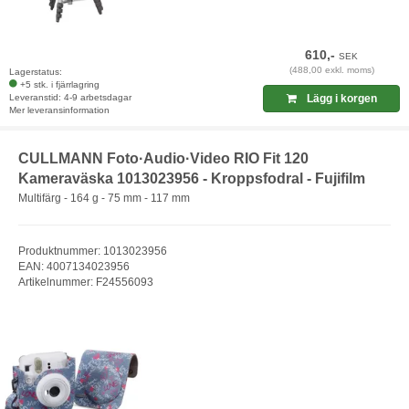
610,-
SEK
(488,00 exkl. moms)
Lagerstatus:
+5 stk. i fjärrlagring
Leveranstid: 4-9 arbetsdagar
Lägg i korgen
Mer leveransinformation
CULLMANN Foto·Audio·Video RIO Fit 120
Kameraväska 1013023956 - Kroppsfodral - Fujifilm
Multifärg - 164 g - 75 mm - 117 mm
Produktnummer: 1013023956
EAN: 4007134023956
Artikelnummer: F24556093