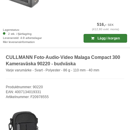
516,-
SEK
(412,80 exkl. moms)
Lagerstatus:
2 stk. i fjärrlagring
Leveranstid: 4-9 arbetsdagar
Lägg i korgen
Mer leveransinformation
CULLMANN Foto·Audio·Video Malaga Compact 300
Kameraväska 90220 - budväska
Varje varumärke - Svart - Polyester - 86 g - 110 mm - 40 mm
Produktnummer: 90220
EAN: 4007134019331
Artikelnummer: F20978555