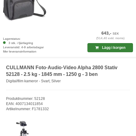
643,-
SEK
(514,40 exkl. moms)
Lagerstatus:
3 stk. i fjärrlagring
Leveranstid: 4-9 arbetsdagar
Lägg i korgen
Mer leveransinformation
CULLMANN Foto·Audio·Video Alpha 2800 Stativ
52128 - 2.5 kg - 1845 mm - 1250 g - 3 ben
Digital/film kameror - Svart, Silver
Produktnummer: 52128
EAN: 4007134011854
Artikelnummer: F1781332