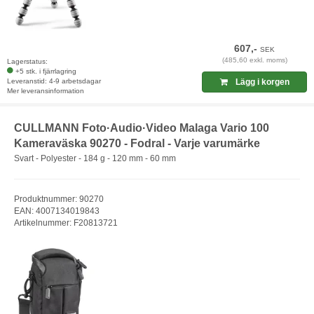
607,-
SEK
(485,60 exkl. moms)
Lagerstatus:
+5 stk. i fjärrlagring
Leveranstid: 4-9 arbetsdagar
Lägg i korgen
Mer leveransinformation
CULLMANN Foto·Audio·Video Malaga Vario 100
Kameraväska 90270 - Fodral - Varje varumärke
Svart - Polyester - 184 g - 120 mm - 60 mm
Produktnummer: 90270
EAN: 4007134019843
Artikelnummer: F20813721