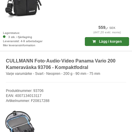
559,-
SEK
(447,20 exkl. moms)
Lagerstatus:
3 stk. i fjärrlagring
Leveranstid: 4-9 arbetsdagar
Lägg i korgen
Mer leveransinformation
CULLMANN Foto·Audio·Video Panama Vario 200
Kameraväska 93706 - Kompaktfodral
Varje varumärke - Svart - Neopren - 200 g - 90 mm - 75 mm
Produktnummer: 93706
EAN: 4007134013117
Artikelnummer: F20817288