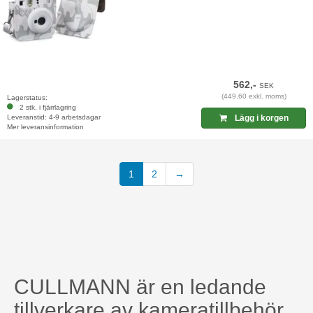
562,-
SEK
(449,60 exkl. moms)
Lagerstatus:
2 stk. i fjärrlagring
Leveranstid: 4-9 arbetsdagar
Lägg i korgen
Mer leveransinformation
1
2
→
CULLMANN är en ledande
tillverkare av kameratillbehör