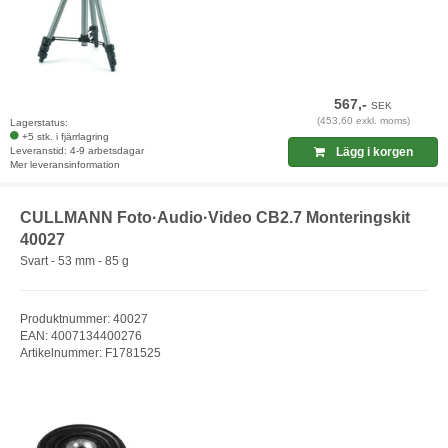
567,-
SEK
(453,60 exkl. moms)
Lagerstatus:
+5 stk. i fjärrlagring
Leveranstid: 4-9 arbetsdagar
Lägg i korgen
Mer leveransinformation
CULLMANN Foto·Audio·Video CB2.7 Monteringskit
40027
Svart - 53 mm - 85 g
Produktnummer: 40027
EAN: 4007134400276
Artikelnummer: F1781525