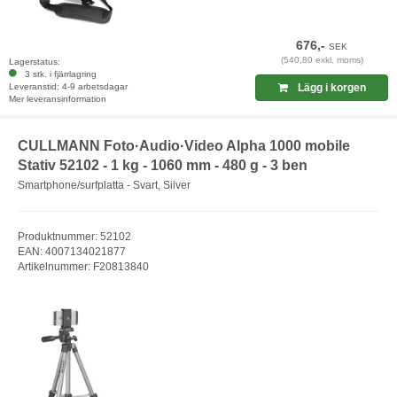
676,-
SEK
(540,80 exkl. moms)
Lagerstatus:
3 stk. i fjärrlagring
Leveranstid: 4-9 arbetsdagar
Lägg i korgen
Mer leveransinformation
CULLMANN Foto·Audio·Video Alpha 1000 mobile
Stativ 52102 - 1 kg - 1060 mm - 480 g - 3 ben
Smartphone/surfplatta - Svart, Silver
Produktnummer: 52102
EAN: 4007134021877
Artikelnummer: F20813840