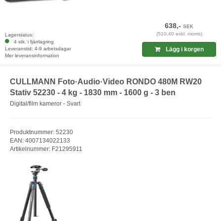
638,-
SEK
(510,40 exkl. moms)
Lagerstatus:
4 stk. i fjärrlagring
Leveranstid: 4-9 arbetsdagar
Lägg i korgen
Mer leveransinformation
CULLMANN Foto·Audio·Video RONDO 480M RW20
Stativ 52230 - 4 kg - 1830 mm - 1600 g - 3 ben
Digital/film kameror - Svart
Produktnummer: 52230
EAN: 4007134022133
Artikelnummer: F21295911