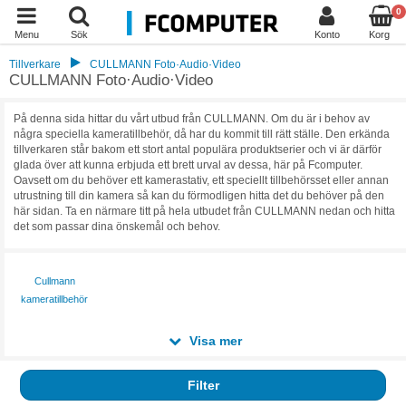
0
Menu
Sök
Konto
Korg
Tillverkare
CULLMANN Foto·Audio·Video
CULLMANN Foto·Audio·Video
På denna sida hittar du vårt utbud från CULLMANN. Om du är i behov av
några speciella kameratillbehör, då har du kommit till rätt ställe. Den erkända
tillverkaren står bakom ett stort antal populära produktserier och vi är därför
glada över att kunna erbjuda ett brett urval av dessa, här på Fcomputer.
Oavsett om du behöver ett kamerastativ, ett speciellt tillbehörsset eller annan
utrustning till din kamera så kan du förmodligen hitta det du behöver på den
här sidan. Ta en närmare titt på hela utbudet från CULLMANN nedan och hitta
det som passar dina önskemål och behov.
Cullmann
kameratillbehör
Visa mer
Filter