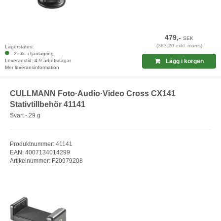
479,-
SEK
(383,20 exkl. moms)
Lagerstatus:
2 stk. i fjärrlagring
Leveranstid: 4-9 arbetsdagar
Lägg i korgen
Mer leveransinformation
CULLMANN Foto·Audio·Video Cross CX141
Stativtillbehör 41141
Svart - 29 g
Produktnummer: 41141
EAN: 4007134014299
Artikelnummer: F20979208