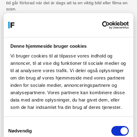
tid går förlorad när det är dags att ta en viktig bild eller filma en
scen.
Enkel att transportera
CULLMANNs kamerastativ är lätta och portabla i designen vilket
gör dem enkla att förflytta. Detta gör det möjligt för fotografer
Denne hjemmeside bruger cookies
och filmare att ta sin utrustning på resor och vara säkra på att
de har allt som behövs för att fånga de bästa ögonblicken.
Vi bruger cookies til at tilpasse vores indhold og
annoncer, til at vise dig funktioner til sociale medier og
Flera fästpunkter
til at analysere vores trafik. Vi deler også oplysninger
om din brug af vores hjemmeside med vores partnere
CULLMANNs kamerastativ har flera fästpunkter för kameror och
tillbehör, vilket ger användarna flexibilitet och skapar möjlighet
inden for sociale medier, annonceringspartnere og
att skapa en mängd olika bildkompositioner. Detta gör dem
analysepartnere. Vores partnere kan kombinere disse
idealiska för en mängd olika fotoprojekt och videofilmningar.
data med andre oplysninger, du har givet dem, eller
som de har indsamlet fra din brug af deres tjenester.
Kompatibilitet med olika
kameratillbehör
Samtykkevalg
Nødvendig
CULLMANNs kamerastativ är utformade för att fungera med en