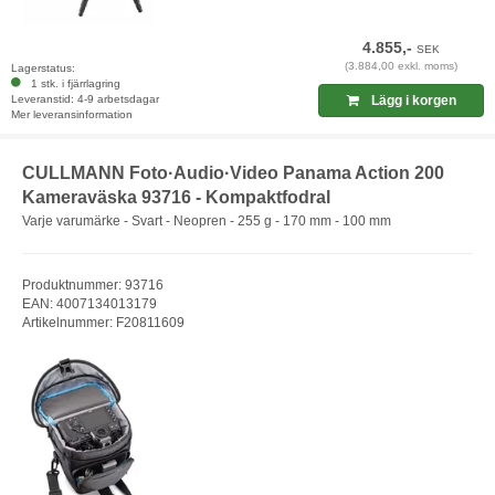
4.855,-
SEK
(3.884,00 exkl. moms)
Lagerstatus:
1 stk. i fjärrlagring
Leveranstid: 4-9 arbetsdagar
Lägg i korgen
Mer leveransinformation
CULLMANN Foto·Audio·Video Panama Action 200
Kameraväska 93716 - Kompaktfodral
Varje varumärke - Svart - Neopren - 255 g - 170 mm - 100 mm
Produktnummer: 93716
EAN: 4007134013179
Artikelnummer: F20811609