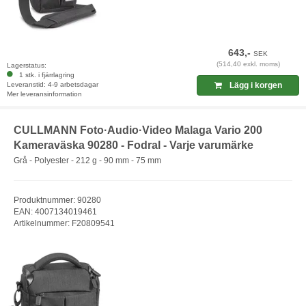
643,-
SEK
(514,40 exkl. moms)
Lagerstatus:
1 stk. i fjärrlagring
Leveranstid: 4-9 arbetsdagar
Lägg i korgen
Mer leveransinformation
CULLMANN Foto·Audio·Video Malaga Vario 200
Kameraväska 90280 - Fodral - Varje varumärke
Grå - Polyester - 212 g - 90 mm - 75 mm
Produktnummer: 90280
EAN: 4007134019461
Artikelnummer: F20809541