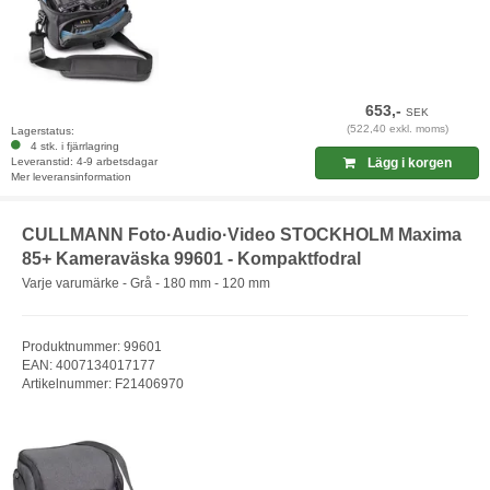
653,-
SEK
(522,40 exkl. moms)
Lagerstatus:
4 stk. i fjärrlagring
Leveranstid: 4-9 arbetsdagar
Lägg i korgen
Mer leveransinformation
CULLMANN Foto·Audio·Video STOCKHOLM Maxima
85+ Kameraväska 99601 - Kompaktfodral
Varje varumärke - Grå - 180 mm - 120 mm
Produktnummer: 99601
EAN: 4007134017177
Artikelnummer: F21406970