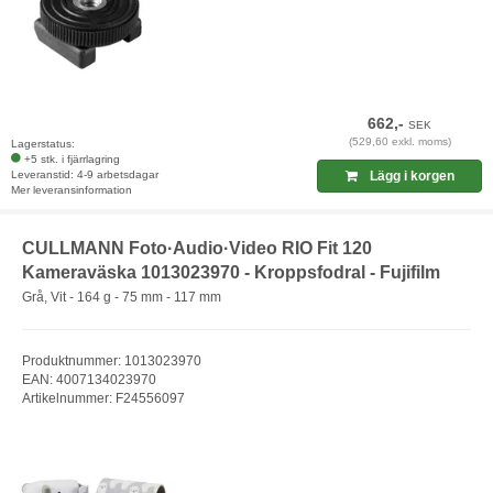
662,-
SEK
(529,60 exkl. moms)
Lagerstatus:
+5 stk. i fjärrlagring
Leveranstid: 4-9 arbetsdagar
Lägg i korgen
Mer leveransinformation
CULLMANN Foto·Audio·Video RIO Fit 120
Kameraväska 1013023970 - Kroppsfodral - Fujifilm
Grå, Vit - 164 g - 75 mm - 117 mm
Produktnummer: 1013023970
EAN: 4007134023970
Artikelnummer: F24556097