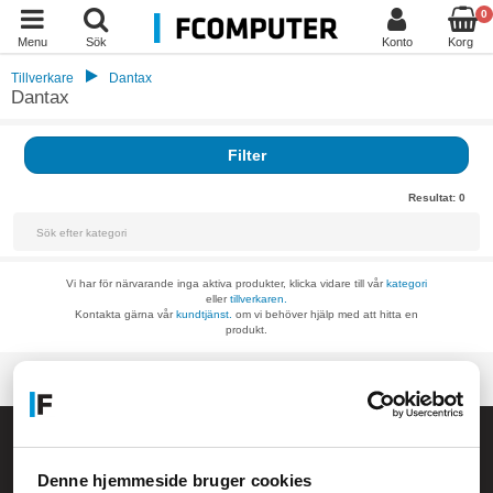
0
Menu
Sök
Konto
Korg
Tillverkare
Dantax
Dantax
Filter
Resultat:
0
Vi har för närvarande inga aktiva produkter, klicka vidare till vår
kategori
eller
tillverkaren.
Kontakta gärna vår
kundtjänst.
om vi behöver hjälp med att hitta en
produkt.
Allmänna frågor:
kundservice@fcomputer.se
Denne hjemmeside bruger cookies