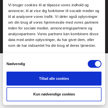
Service- och reklamationsavdelningen:
Vi bruger cookies til at tilpasse vores indhold og
annoncer, til at vise dig funktioner til sociale medier og
service@fcomputer.se
til at analysere vores trafik. Vi deler også oplysninger
Webbplatskarta
om din brug af vores hjemmeside med vores partnere
inden for sociale medier, annonceringspartnere og
Kundcenter
Skapa klagomål
analysepartnere. Vores partnere kan kombinere disse
3 veckors returrätt
Datasäkerhet/cookies
data med andre oplysninger, du har givet dem, eller
som de har indsamlet fra din brug af deres tjenester.
Ångra köp
Kontakt
Samtykkevalg
Nødvendig
Tillad alle cookies
Præferencer
Statistik
Kun nødvendige cookies