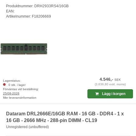
Produktnummer: DRH2933RS4/16GB
EAN:
Artikelnummer: F18206669
4.546,-
SEK
Lagerstatus:
(3.636,80 exkl. moms)
0 stk. i lager
Förväntas vid beställning:
25/08-2026
Lägg i korgen
Mer leveransinformation
Dataram DRL2666E/16GB RAM - 16 GB - DDR4 - 1 x
16 GB - 2666 MHz - 288-pin DIMM - CL19
Unregistered (unbuffered)