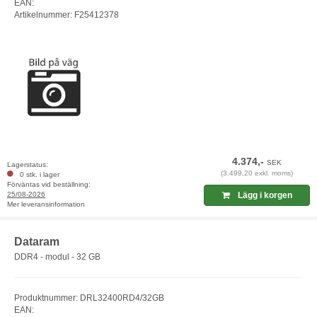
EAN:
Artikelnummer: F25412378
4.374,-
SEK
Lagerstatus:
(3.499,20 exkl. moms)
0 stk. i lager
Förväntas vid beställning:
25/08-2026
Lägg i korgen
Mer leveransinformation
Dataram
DDR4 - modul - 32 GB
Produktnummer: DRL32400RD4/32GB
EAN: