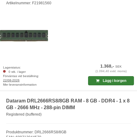
Artikelnummer: F21981560
1.368,-
SEK
Lagerstatus:
(1.094,40 exkl. moms)
0 stk. i lager
Förväntas vid beställning:
22/08-2026
Lägg i korgen
Mer leveransinformation
Dataram DRL2666RS8/8GB RAM - 8 GB - DDR4 - 1 x 8
GB - 2666 MHz - 288-pin DIMM
Registered (buffered)
Produktnummer: DRL2666RS8/8GB