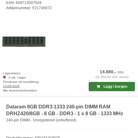
EAN: 609713047649
Artikelnummer: F21746972
14.880,-
SEK
Lagerstatus:
(11.904,00 exkl. moms)
0 stk. i lager
Förväntas vid beställning:
21/08-2026
Lägg i korgen
Mer leveransinformation
Dataram 8GB DDR3-1333 240-pin DIMM RAM
DRHZ420/8GB - 8 GB - DDR3 - 1 x 8 GB - 1333 MHz
240-pin DIMM - Unregistered (unbuffered)