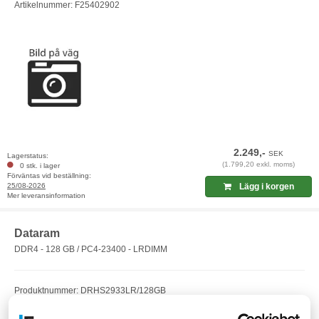
Artikelnummer: F25402902
2.249,-
SEK
Lagerstatus:
(1.799,20 exkl. moms)
0 stk. i lager
Förväntas vid beställning:
25/08-2026
Lägg i korgen
Mer leveransinformation
Dataram
DDR4 - 128 GB / PC4-23400 - LRDIMM
Produktnummer: DRHS2933LR/128GB
EAN:
Artikelnummer: F25412393