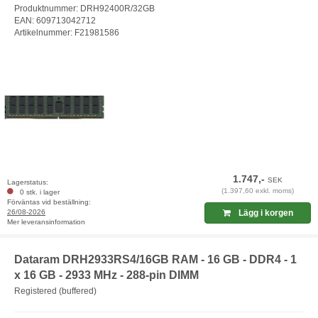
Produktnummer: DRH92400R/32GB
EAN: 609713042712
Artikelnummer: F21981586
1.747,-
SEK
Lagerstatus:
(1.397,60 exkl. moms)
0 stk. i lager
Förväntas vid beställning:
26/08-2026
Lägg i korgen
Mer leveransinformation
Dataram DRH2933RS4/16GB RAM - 16 GB - DDR4 - 1
x 16 GB - 2933 MHz - 288-pin DIMM
Registered (buffered)