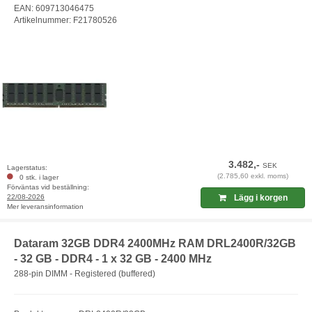
EAN: 609713046475
Artikelnummer: F21780526
3.482,-
SEK
Lagerstatus:
(2.785,60 exkl. moms)
0 stk. i lager
Förväntas vid beställning:
22/08-2026
Lägg i korgen
Mer leveransinformation
Dataram 32GB DDR4 2400MHz RAM DRL2400R/32GB
- 32 GB - DDR4 - 1 x 32 GB - 2400 MHz
288-pin DIMM - Registered (buffered)