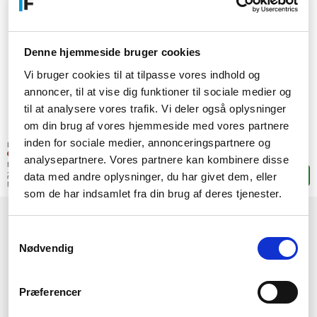
Denne hjemmeside bruger cookies
Vi bruger cookies til at tilpasse vores indhold og
annoncer, til at vise dig funktioner til sociale medier og
til at analysere vores trafik. Vi deler også oplysninger
om din brug af vores hjemmeside med vores partnere
8.052,-
inden for sociale medier, annonceringspartnere og
SEK
Lagerstatus:
(6.441,60 exkl. moms)
0 stk. i lager
analysepartnere. Vores partnere kan kombinere disse
Förväntas vid beställning:
data med andre oplysninger, du har givet dem, eller
25/08-2026
Lägg i korgen
Mer leveransinformation
som de har indsamlet fra din brug af deres tjenester.
1
Samtykkevalg
Nødvendig
Præferencer