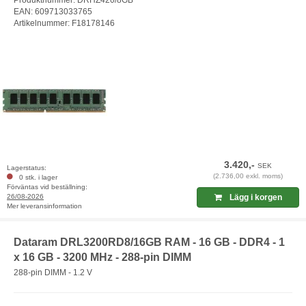
Produktnummer: DRHZ420/8GB
EAN: 609713033765
Artikelnummer: F18178146
3.420,-
SEK
Lagerstatus:
(2.736,00 exkl. moms)
0 stk. i lager
Förväntas vid beställning:
26/08-2026
Lägg i korgen
Mer leveransinformation
Dataram DRL3200RD8/16GB RAM - 16 GB - DDR4 - 1
x 16 GB - 3200 MHz - 288-pin DIMM
288-pin DIMM - 1.2 V