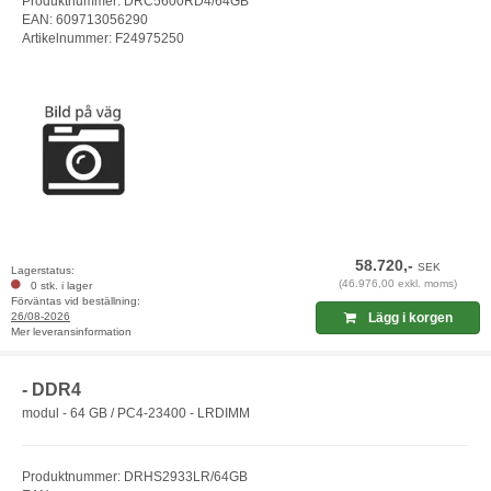
Produktnummer: DRC5600RD4/64GB
EAN: 609713056290
Artikelnummer: F24975250
58.720,-
SEK
Lagerstatus:
(46.976,00 exkl. moms)
0 stk. i lager
Förväntas vid beställning:
26/08-2026
Lägg i korgen
Mer leveransinformation
- DDR4
modul - 64 GB / PC4-23400 - LRDIMM
Produktnummer: DRHS2933LR/64GB