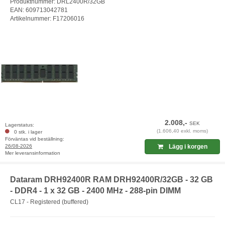
Produktnummer: DRL2400R/32GB
EAN: 609713042781
Artikelnummer: F17206016
2.008,-
SEK
Lagerstatus:
(1.606,40 exkl. moms)
0 stk. i lager
Förväntas vid beställning:
26/08-2026
Lägg i korgen
Mer leveransinformation
Dataram DRH92400R RAM DRH92400R/32GB - 32 GB
- DDR4 - 1 x 32 GB - 2400 MHz - 288-pin DIMM
CL17 - Registered (buffered)