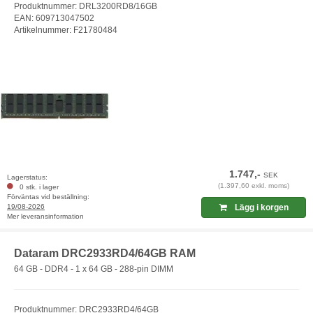
Produktnummer: DRL3200RD8/16GB
EAN: 609713047502
Artikelnummer: F21780484
1.747,-
SEK
Lagerstatus:
(1.397,60 exkl. moms)
0 stk. i lager
Förväntas vid beställning:
19/08-2026
Lägg i korgen
Mer leveransinformation
Dataram DRC2933RD4/64GB RAM
64 GB - DDR4 - 1 x 64 GB - 288-pin DIMM
Produktnummer: DRC2933RD4/64GB