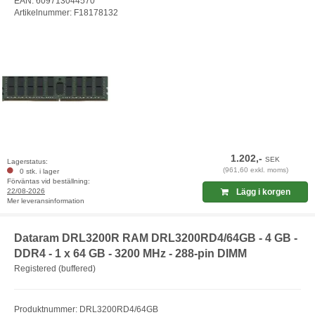
EAN: 609713044570
Artikelnummer: F18178132
1.202,-
SEK
Lagerstatus:
(961,60 exkl. moms)
0 stk. i lager
Förväntas vid beställning:
22/08-2026
Lägg i korgen
Mer leveransinformation
Dataram DRL3200R RAM DRL3200RD4/64GB - 4 GB -
DDR4 - 1 x 64 GB - 3200 MHz - 288-pin DIMM
Registered (buffered)
Produktnummer: DRL3200RD4/64GB