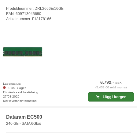
Produktnummer: DRL2666E/16GB
EAN: 609713045690
Artikelnummer: F18178166
6.792,-
SEK
Lagerstatus:
(5.433,60 exkl. moms)
0 stk. i lager
Förväntas vid beställning:
27/08-2026
Lägg i korgen
Mer leveransinformation
Dataram EC500
240 GB - SATA 6Gb/s