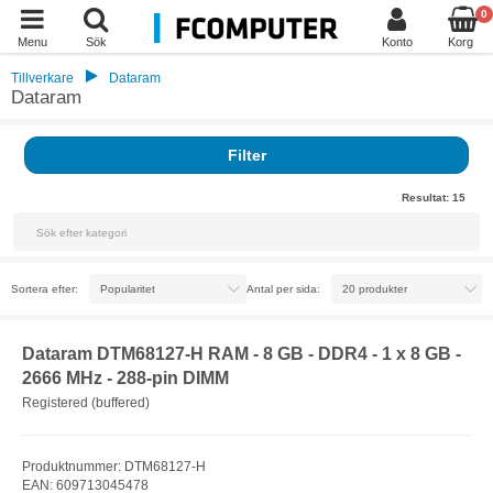
0
Menu
Sök
Konto
Korg
Tillverkare
Dataram
Dataram
Filter
Resultat:
15
Sortera efter:
Antal per sida:
Dataram DTM68127-H RAM - 8 GB - DDR4 - 1 x 8 GB -
2666 MHz - 288-pin DIMM
Registered (buffered)
Produktnummer: DTM68127-H
EAN: 609713045478