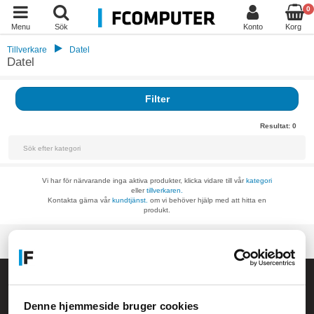
0
Menu
Sök
Konto
Korg
Tillverkare
Datel
Datel
Filter
Resultat:
0
Vi har för närvarande inga aktiva produkter, klicka vidare till vår
kategori
eller
tillverkaren.
Kontakta gärna vår
kundtjänst.
om vi behöver hjälp med att hitta en
produkt.
Allmänna frågor:
kundservice@fcomputer.se
Denne hjemmeside bruger cookies