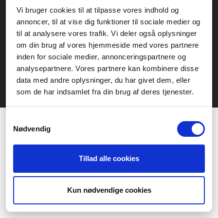
Service- och reklamationsavdelningen:
Vi bruger cookies til at tilpasse vores indhold og
annoncer, til at vise dig funktioner til sociale medier og
service@fcomputer.se
til at analysere vores trafik. Vi deler også oplysninger
Webbplatskarta
om din brug af vores hjemmeside med vores partnere
inden for sociale medier, annonceringspartnere og
Kundcenter
Skapa klagomål
analysepartnere. Vores partnere kan kombinere disse
3 veckors returrätt
Datasäkerhet/cookies
data med andre oplysninger, du har givet dem, eller
som de har indsamlet fra din brug af deres tjenester.
Ångra köp
Kontakt
Samtykkevalg
Nødvendig
Tillad alle cookies
Præferencer
Statistik
Kun nødvendige cookies