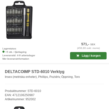
571,-
SEK
(456,80 exkl. moms)
Lagerstatus:
+5 stk. i fjärrlagring
Leveranstid: 4-9 arbetsdagar
Lägg i korgen
Mer leveransinformation
DELTACOIMP STD-6010 Verktyg
Insex (metriska enheter), Phillips, Pozidriv, Öppning, Torx
Produktnummer: STD-6010
EAN: 4712106250987
Artikelnummer: 952002