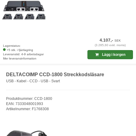
4.107,-
SEK
(3.285,60 exkl. moms)
Lagerstatus:
+5 stk. i fjärrlagring
Leveranstid: 4-9 arbetsdagar
Lägg i korgen
Mer leveransinformation
DELTACOIMP CCD-1800 Streckkodsläsare
USB - Kabel - CCD - USB - Svart
Produktnummer: CCD-1800
EAN: 7333048001993
Artikelnummer: F1768308