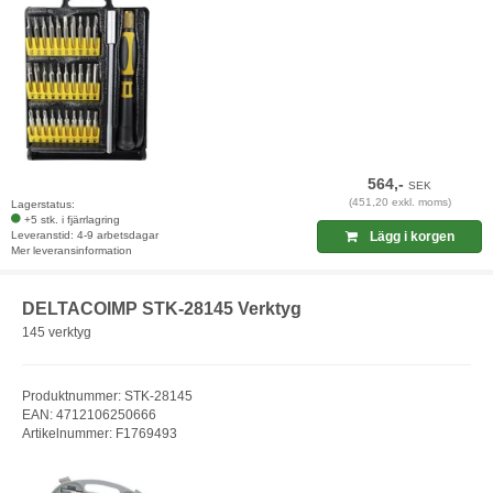
564,-
SEK
(451,20 exkl. moms)
Lagerstatus:
+5 stk. i fjärrlagring
Leveranstid: 4-9 arbetsdagar
Lägg i korgen
Mer leveransinformation
DELTACOIMP STK-28145 Verktyg
145 verktyg
Produktnummer: STK-28145
EAN: 4712106250666
Artikelnummer: F1769493