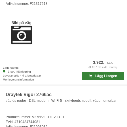
Artikelnummer: F21317518
3.922,-
SEK
(3.137,60 exkl. moms)
Lagerstatus:
1 stk. i fjärrlagring
Leveranstid: 4-9 arbetsdagar
Lägg i korgen
Mer leveransinformation
Draytek Vigor 2766ac
trådlös router - DSL-modem - Wi-Fi 5 - skrivbordsmodell, väggmonterbar
Produktnummer: V2766AC-DE-AT-CH
EAN: 4710484744081
Artikelnummer: F21993032