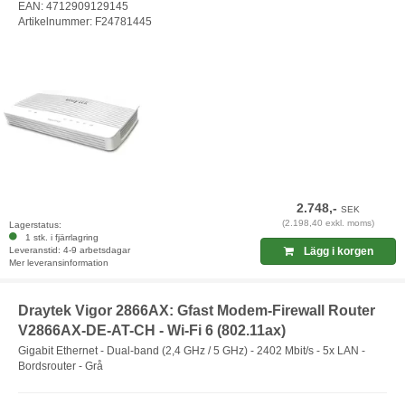
EAN: 4712909129145
Artikelnummer: F24781445
2.748,-
SEK
(2.198,40 exkl. moms)
Lagerstatus:
1 stk. i fjärrlagring
Leveranstid: 4-9 arbetsdagar
Lägg i korgen
Mer leveransinformation
Draytek Vigor 2866AX: Gfast Modem-Firewall Router
V2866AX-DE-AT-CH - Wi-Fi 6 (802.11ax)
Gigabit Ethernet - Dual-band (2,4 GHz / 5 GHz) - 2402 Mbit/s - 5x LAN -
Bordsrouter - Grå