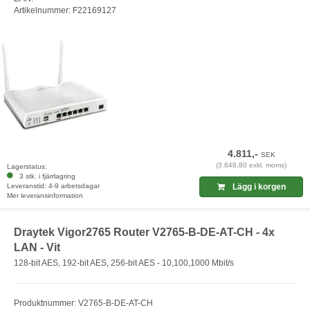
Artikelnummer: F22169127
4.811,-
SEK
(3.848,80 exkl. moms)
Lagerstatus:
3 stk. i fjärrlagring
Leveranstid: 4-9 arbetsdagar
Lägg i korgen
Mer leveransinformation
Draytek Vigor2765 Router V2765-B-DE-AT-CH - 4x
LAN - Vit
128-bit AES, 192-bit AES, 256-bit AES - 10,100,1000 Mbit/s
Produktnummer: V2765-B-DE-AT-CH