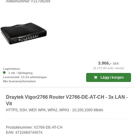
Artikelnummer: F21708289
3.966,-
SEK
(3.172,80 exkl. moms)
Lagerstatus:
1 stk. i fjärrlagring
Leveranstid: 13-14 arbetsdagar
Lägg i korgen
Mer leveransinformation
Draytek Vigor2766 Router V2766-DE-AT-CH - 3x LAN -
Vit
HTTPS, SSH, WEP, WPA, WPA2, WPA3 - 10,100,1000 Mbit/s
Produktnummer: V2766-DE-AT-CH
EAN: 4710484744074