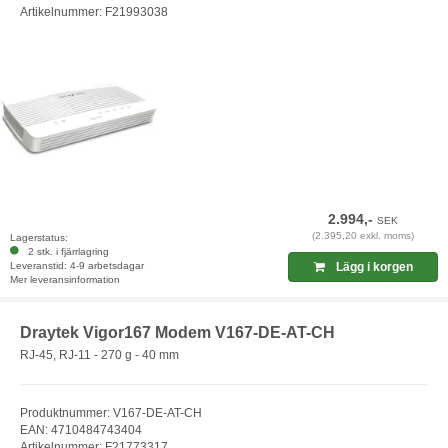
Artikelnummer: F21993038
2.994,-
SEK
(2.395,20 exkl. moms)
Lagerstatus:
2 stk. i fjärrlagring
Leveranstid: 4-9 arbetsdagar
Lägg i korgen
Mer leveransinformation
Draytek Vigor167 Modem V167-DE-AT-CH
RJ-45, RJ-11 - 270 g - 40 mm
Produktnummer: V167-DE-AT-CH
EAN: 4710484743404
Artikelnummer: F21773317