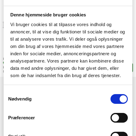
Denne hjemmeside bruger cookies
Vi bruger cookies til at tilpasse vores indhold og
annoncer, til at vise dig funktioner til sociale medier og
til at analysere vores trafik. Vi deler også oplysninger
om din brug af vores hjemmeside med vores partnere
2.580,-
inden for sociale medier, annonceringspartnere og
SEK
(2.064,00 exkl. moms)
Lagerstatus:
analysepartnere. Vores partnere kan kombinere disse
2 stk. i fjärrlagring
data med andre oplysninger, du har givet dem, eller
Leveranstid: 4-9 arbetsdagar
Lägg i korgen
Mer leveransinformation
som de har indsamlet fra din brug af deres tjenester.
1
Samtykkevalg
Nødvendig
Præferencer