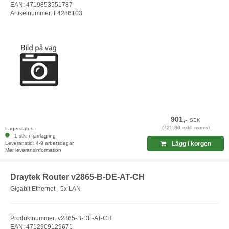
EAN: 4719853551787
Artikelnummer: F4286103
901,-
SEK
(720,80 exkl. moms)
Lagerstatus:
1 stk. i fjärrlagring
Leveranstid: 4-9 arbetsdagar
Lägg i korgen
Mer leveransinformation
Draytek Router v2865-B-DE-AT-CH
Gigabit Ethernet - 5x LAN
Produktnummer: v2865-B-DE-AT-CH
EAN: 4712909129671