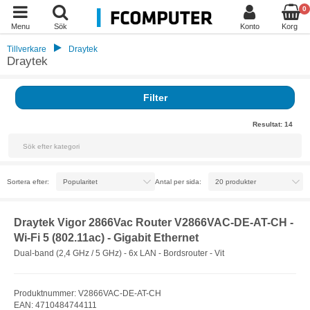
0
Menu
Sök
Konto
Korg
Tillverkare
Draytek
Draytek
Filter
Resultat:
14
Sortera efter:
Antal per sida:
Draytek Vigor 2866Vac Router V2866VAC-DE-AT-CH -
Wi-Fi 5 (802.11ac) - Gigabit Ethernet
Dual-band (2,4 GHz / 5 GHz) - 6x LAN - Bordsrouter - Vit
Produktnummer: V2866VAC-DE-AT-CH
EAN: 4710484744111