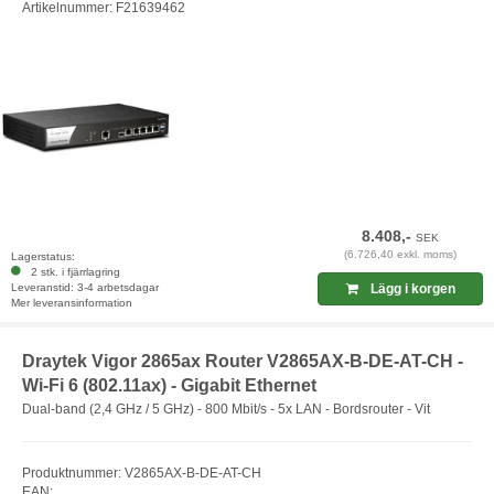
Artikelnummer: F21639462
8.408,-
SEK
(6.726,40 exkl. moms)
Lagerstatus:
2 stk. i fjärrlagring
Leveranstid: 3-4 arbetsdagar
Lägg i korgen
Mer leveransinformation
Draytek Vigor 2865ax Router V2865AX-B-DE-AT-CH -
Wi-Fi 6 (802.11ax) - Gigabit Ethernet
Dual-band (2,4 GHz / 5 GHz) - 800 Mbit/s - 5x LAN - Bordsrouter - Vit
Produktnummer: V2865AX-B-DE-AT-CH
EAN: