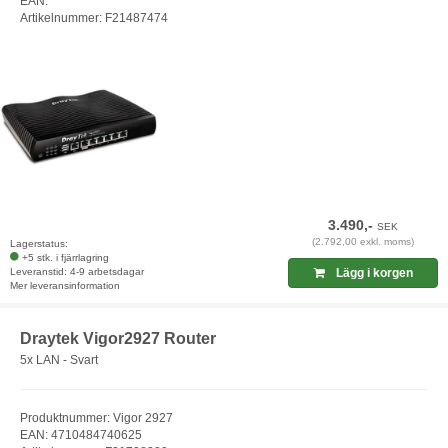
EAN:
Artikelnummer: F21487474
3.490,-
SEK
(2.792,00 exkl. moms)
Lagerstatus:
+5 stk. i fjärrlagring
Leveranstid: 4-9 arbetsdagar
Lägg i korgen
Mer leveransinformation
Draytek Vigor2927 Router
5x LAN - Svart
Produktnummer: Vigor 2927
EAN: 4710484740625