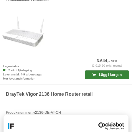
3.644,-
SEK
(2.915,20 exkl. moms)
Lagerstatus:
2 stk. i fjärrlagring
Leveranstid: 4-9 arbetsdagar
Lägg i korgen
Mer leveransinformation
DrayTek Vigor 2136 Home Router retail
Produktnummer: v2136-DE-AT-CH
EAN: 4710484748508
Artikelnummer: F25269196