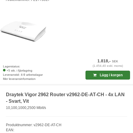
1.818,-
SEK
(1.454,40 exkl. moms)
Lagerstatus:
+5 stk. i fjärrlagring
Leveranstid: 4-9 arbetsdagar
Lägg i korgen
Mer leveransinformation
Draytek Vigor 2962 Router v2962-DE-AT-CH - 4x LAN
- Svart, Vit
10,100,1000,2500 Mbit/s
Produktnummer: v2962-DE-AT-CH
EAN: