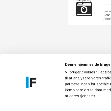
Produ
EAN:
Artik
Denne hjemmeside bruger
Vi bruger cookies til at til
til at analysere vores tra
Allmänna frå
partnere inden for sociale
kundserv
kombinere disse data med a
Service- och
af deres tjenester.
service@