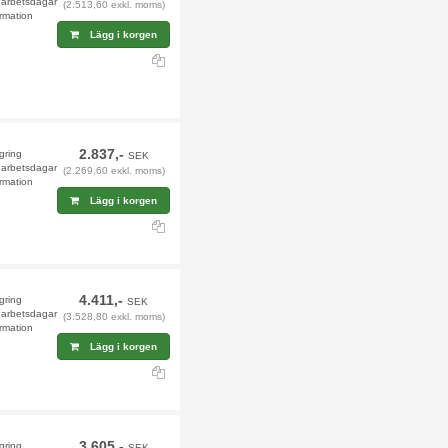
9 arbetsdagar
(2.513,60 exkl. moms)
rmation
Lägg i korgen
2.837,-
agring
SEK
9 arbetsdagar
(2.269,60 exkl. moms)
rmation
Lägg i korgen
4.411,-
agring
SEK
9 arbetsdagar
(3.528,80 exkl. moms)
rmation
Lägg i korgen
3.605,-
agring
SEK