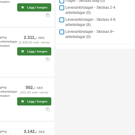
I lager - Skickas idag (
0
)
rmation
Leverantörslager - Skickas 2-4
Lägg i korgen
arbetsdagar (
0
)
Leverantörslager - Skickas 4-8
arbetsdagar (
8
)
Leverantörslager - Skickas 8+
arbetsdagar (
0
)
2.311,-
agring
SEK
9 arbetsdagar
(1.848,80 exkl. moms)
rmation
Lägg i korgen
502,-
agring
SEK
9 arbetsdagar
(401,60 exkl. moms)
rmation
Lägg i korgen
3.142,-
agring
SEK