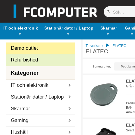
IT och elektronik
Stationär dator / Laptop
Skärmar
Gam
Tillverkare
ELATEC
Demo outlet
ELATEC
Refurbished
Sortera efter:
Kategorier
ELA
IT och elektronik
Grå -
Stationär dator / Laptop
Produ
Skärmar
EAN:
Artik
Gaming
ELAT
Svart 
Hushåll