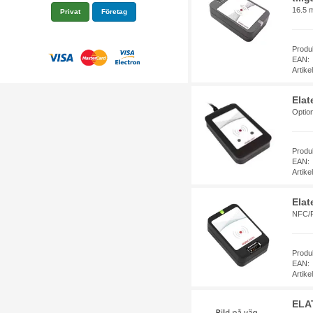
16.5 
Privat
Företag
Prod
EAN:
Artik
Elat
Option
Produ
EAN:
Artik
Ela
NFC/R
Prod
EAN:
Artik
ELA