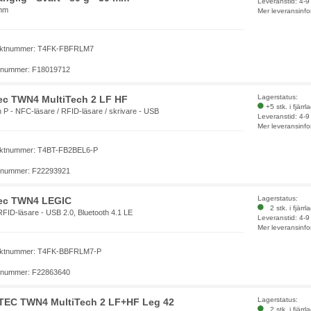
Leveranstid: 4-
mm
Mer leveransinfo
uktnummer: T4FK-FBFRLM7
elnummer: F18019712
Lagerstatus:
ec TWN4 MultiTech 2 LF HF
+5 stk. i fjärrl
 P - NFC-läsare / RFID-läsare / skrivare - USB
Leveranstid: 4-
Mer leveransinfo
ktnummer: T4BT-FB2BEL6-P
elnummer: F22293921
Lagerstatus:
tec TWN4 LEGIC
2 stk. i fjärrl
FID-läsare - USB 2.0, Bluetooth 4.1 LE
Leveranstid: 4-
Mer leveransinfo
uktnummer: T4FK-BBFRLM7-P
elnummer: F22863640
Lagerstatus:
TEC TWN4 MultiTech 2 LF+HF Leg 42
2 stk. i fjärrl