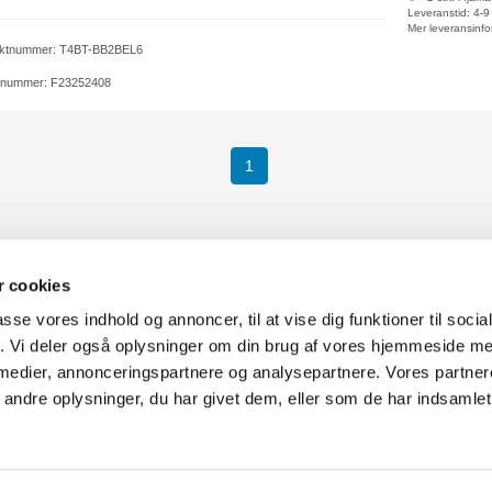
Leveranstid: 4-
Mer leveransinfo
ktnummer: T4BT-BB2BEL6
elnummer: F23252408
1
 cookies
passe vores indhold og annoncer, til at vise dig funktioner til soci
fik. Vi deler også oplysninger om din brug af vores hjemmeside m
gor:
Webbplatskarta
 medier, annonceringspartnere og analysepartnere. Vores partne
ice@fcomputer.se
Kundcenter
Skapa kl
ndre oplysninger, du har givet dem, eller som de har indsamlet 
 reklamationsavdelningen:
3 veckors returrätt
Datasäker
Ångra köp
fcomputer.se
Kontakt