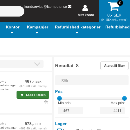
0
kundservice@fcomputer.se
0,- SEK
Mitt konto
(0,- SEK exkl. moms)
Kontor
Kampanjer
Refurbished kategorier
Refurbished
Resultat:
8
Återställ filter
467,-
agring
SEK
9 arbetsdagar
(373,60 exkl. moms)
rmation
Pris
Lägg i korgen
Min pris:
Max pris:
578,-
Lager
agring
SEK
9 arbetsdagar
(462,40 exkl. moms)