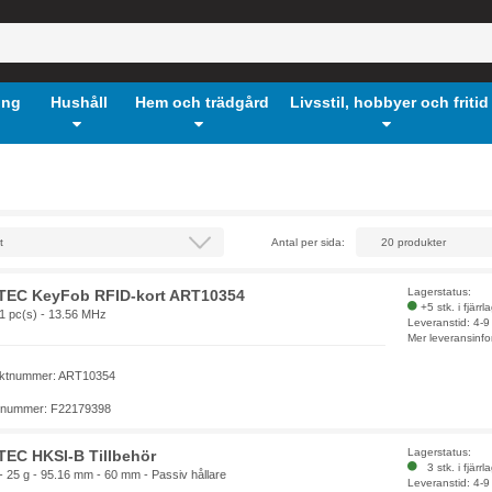
ing
Hushåll
Hem och trädgård
Livsstil, hobbyer och fritid
Antal per sida:
Lagerstatus:
TEC KeyFob RFID-kort ART10354
+5 stk. i fjärrl
 1 pc(s) - 13.56 MHz
Leveranstid: 4-
Mer leveransinfo
ktnummer: ART10354
elnummer: F22179398
Lagerstatus:
EC HKSI-B Tillbehör
3 stk. i fjärrl
- 25 g - 95.16 mm - 60 mm - Passiv hållare
Leveranstid: 4-