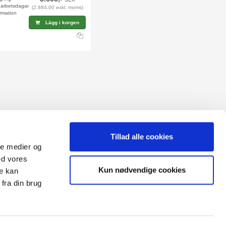
9 arbetsdagar
(2.884,00 exkl. moms)
rmation
Lägg i korgen
Tillad alle cookies
ale medier og
ed vores
Kun nødvendige cookies
re kan
agomål
fra din brug
het/cookies