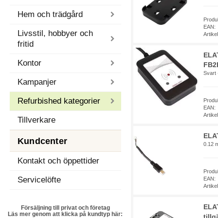
Hem och trädgård
Produ
EAN:
Livsstil, hobbyer och
Artik
fritid
ELAT
Kontor
FB2
Svart 
Kampanjer
Refurbished kategorier
Produ
EAN:
Artik
Tillverkare
ELA
Kundcenter
0.12 
Kontakt och öppettider
Produ
Servicelöfte
EAN:
Artik
ELA
Försäljning till privat och företag
Läs mer genom att klicka på kundtyp här:
till