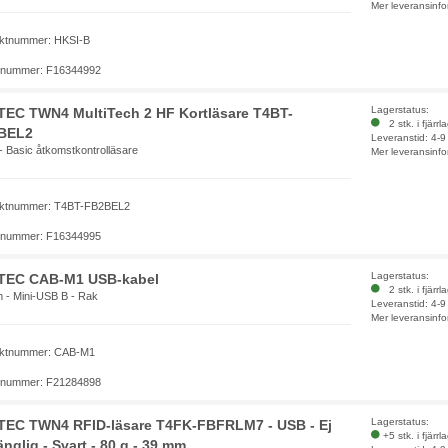
Mer leveransinfo
ktnummer: HKSI-B
elnummer: F16344992
Lagerstatus:
EC TWN4 MultiTech 2 HF Kortläsare T4BT-
2 stk. i fjärrl
BEL2
Leveranstid: 4-
- Basic åtkomstkontrolläsare
Mer leveransinfo
ktnummer: T4BT-FB2BEL2
elnummer: F16344995
Lagerstatus:
TEC CAB-M1 USB-kabel
2 stk. i fjärrl
m - Mini-USB B - Rak
Leveranstid: 4-
Mer leveransinfo
ktnummer: CAB-M1
elnummer: F21284898
Lagerstatus:
TEC TWN4 RFID-läsare T4FK-FBFRLM7 - USB - Ej
+5 stk. i fjärrl
gänglig - Svart - 80 g - 39 mm